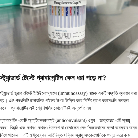
স্ট্যান্ডার্ড টেস্টে গ্যাবাপেন্টিন কেন ধরা পড়ে না?
স্ট্যান্ডার্ড ড্রাগ টেস্টে ইমিউনোঅ্যাসে (immunoassay) নামক একটি পদ্ধতি ব্যবহার করা
হয়। এই পদ্ধতিটি রাসায়নিক গঠনের উপর ভিত্তি করে নির্দিষ্ট ড্রাগ ক্লাসগুলি সনাক্ত
করে। গ্যাবাপেন্টিন এই শ্রেণিগুলির কোনোটিরই অন্তর্গত নয়।
গ্যাবাপেন্টিন একটি অ্যান্টিকনভালসেন্ট (anticonvulsant) ওষুধ। ডাক্তাররা এটি স্নায়ু
ব্যথা, খিঁচুনি এবং কখনও কখনও উদ্বেগ বা রেস্টলেস লেগ সিনড্রোমের মতো অবস্থার জন্য
লিখে থাকেন। এটি মস্তিষ্কের অতিরিক্ত সক্রিয় স্নায়ু সংকেতগুলিকে শান্ত করে কাজ