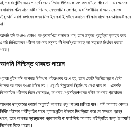
না, গ্যাবাপেন্টিন অন্য পদার্থের জন্য মিথ্যা ইতিবাচক ফলাফল ঘটাতে পারে না। এর অনন্য
রাসায়নিক গঠন মানে এটি ওপিওড, বেনজোডিয়াজেপিন, অ্যাম্ফিটামিন বা অন্য কোনও
স্ট্যান্ডার্ড ড্রাগ ক্লাসের জন্য ডিজাইন করা ইমিউনোঅ্যাসে পরীক্ষার সাথে ক্রস-রিয়্যাক্ট করে
না।
আপনি যদি কখনও কোনও অপ্রত্যাশিত ফলাফল পান, তবে উন্নত প্রযুক্তি ব্যবহার করে
একটি নিশ্চিতকরণ পরীক্ষা আপনার নমুনায় কী উপস্থিত আছে তা সহজেই নির্ধারণ করতে
পারে।
আপনি নিশ্চিন্ত থাকতে পারেন
গ্যাবাপেন্টিন যদি আপনার চিকিৎসা পরিকল্পনার অংশ হয়, তবে একটি নিয়মিত ড্রাগ টেস্ট
উদ্বেগের কারণ হওয়া উচিত নয়। ওষুধটি স্ট্যান্ডার্ড স্ক্রিনিংয়ে দেখা যাবে না। এমনকি
বিশেষায়িত পরীক্ষার বিরল ক্ষেত্রেও, আপনার প্রেসক্রিপশনের নথিই আপনার প্রয়োজন।
আপনার ডাক্তারের পরামর্শ অনুযায়ী আপনার ওষুধ খাওয়া চালিয়ে যান। যদি আপনার কোনও
নির্দিষ্ট পরীক্ষার পরিস্থিতির সাথে গ্যাবাপেন্টিন কীভাবে মিথস্ক্রিয়া করে সে সম্পর্কে প্রশ্ন
থাকে, তবে আপনার স্বাস্থ্যসেবা প্রদানকারী বা ফার্মাসিস্ট আপনার পরিস্থিতির জন্য উপযোগী
নির্দেশনা দিতে পারেন।