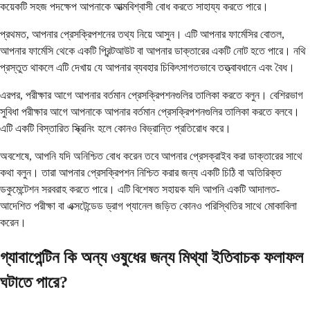
কয়েকটি সহজ পদক্ষেপ আপনাকে আত্মবিশ্বাসী বোধ করতে সাহায্য করতে পারে।
প্রথমত, আপনার প্রেসক্রিপশনের তথ্য নিয়ে আসুন। এটি আপনার ফার্মেসির বোতল,
আপনার ফার্মেসি থেকে একটি প্রিন্টআউট বা আপনার ডাক্তারের একটি নোট হতে পারে। নথি
প্রস্তুত থাকলে এটি দেখায় যে আপনার ব্যবহার চিকিৎসাগতভাবে তত্ত্বাবধানে এবং বৈধ।
এরপর, পরীক্ষার আগে আপনার বর্তমান প্রেসক্রিপশনগুলির তালিকা করতে বলুন। বেশিরভাগ
সুবিধা পরীক্ষার আগে আপনাকে আপনার বর্তমান প্রেসক্রিপশনগুলির তালিকা করতে বলবে।
এটি একটি বিস্তারিত স্ক্রিনিং হলে কোনও বিভ্রান্তি প্রতিরোধ করে।
অবশেষে, আপনি যদি অনিশ্চিত বোধ করেন তবে আপনার প্রেসক্রাইব করা ডাক্তারের সাথে
কথা বলুন। তারা আপনার প্রেসক্রিপশন নিশ্চিত করার জন্য একটি চিঠি বা অতিরিক্ত
ডকুমেন্টেশন সরবরাহ করতে পারে। এটি বিশেষত সহায়ক যদি আপনি একটি আদালত-
আদেশিত পরীক্ষা বা এক্সটেন্ডেড ড্রাগ প্যানেল জড়িত কোনও পরিস্থিতির সাথে মোকাবিলা
করেন।
গ্যাবাপেন্টিন কি অন্য ওষুধের জন্য মিথ্যা ইতিবাচক ফলাফল
ঘটাতে পারে?