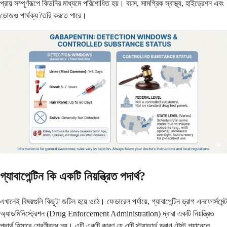
প্রায় সম্পূর্ণরূপে কিডনির মাধ্যমে পরিশোধিত হয়। বয়স, সামগ্রিক স্বাস্থ্য, হাইড্রেশন এবং
ডোজও পার্থক্য তৈরি করতে পারে।
গ্যাবাপেন্টিন কি একটি নিয়ন্ত্রিত পদার্থ?
এখানেই বিষয়গুলি কিছুটা জটিল হয়ে ওঠে। ফেডারেল পর্যায়ে, গ্যাবাপেন্টিন ড্রাগ এনফোর্সমেন্ট
অ্যাডমিনিস্ট্রেশন (Drug Enforcement Administration) দ্বারা একটি নিয়ন্ত্রিত
পদার্থ হিসাবে শ্রেণীবদ্ধ নয়। এটি একটি কারণ যে এটি স্ট্যান্ডার্ড ড্রাগ টেস্ট প্যানেলে