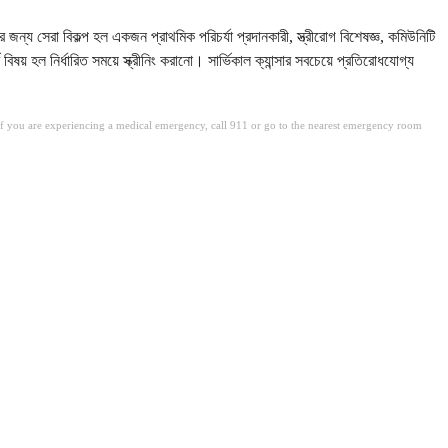
জন্য সেরা বিকল্প হল একজন প্রাথমিক পরিচর্যা প্রদানকারী, স্ত্রীরোগ বিশেষজ্ঞ, কমিউনিটি
্ণ বিষয় হল নির্ধারিত সময়ে স্ক্রীনিং করানো। সার্ভিকাল ক্যান্সার সবচেয়ে প্রতিরোধযোগ্য
. If you are experiencing a medical emergency, call 911 or go to the nearest emergency room