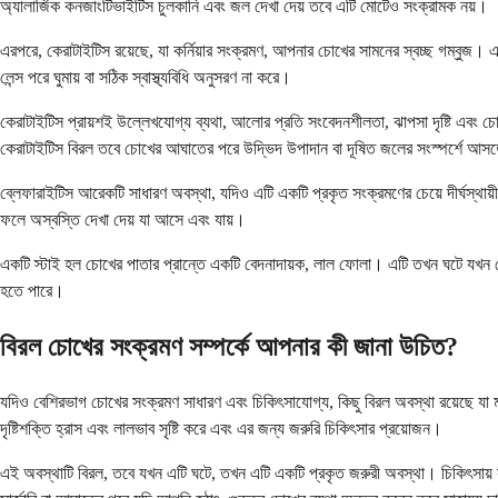
অ্যালার্জিক কনজাংটিভাইটিস চুলকানি এবং জল দেখা দেয় তবে এটি মোটেও সংক্রামক নয়।
এরপরে, কেরাটাইটিস রয়েছে, যা কর্নিয়ার সংক্রমণ, আপনার চোখের সামনের স্বচ্ছ গম্বুজ। এই
লেন্স পরে ঘুমায় বা সঠিক স্বাস্থ্যবিধি অনুসরণ না করে।
কেরাটাইটিস প্রায়শই উল্লেখযোগ্য ব্যথা, আলোর প্রতি সংবেদনশীলতা, ঝাপসা দৃষ্টি এবং চো
কেরাটাইটিস বিরল তবে চোখের আঘাতের পরে উদ্ভিদ উপাদান বা দূষিত জলের সংস্পর্শে আস
ব্লেফারাইটিস আরেকটি সাধারণ অবস্থা, যদিও এটি একটি প্রকৃত সংক্রমণের চেয়ে দীর্ঘস্থায়ী
ফলে অস্বস্তি দেখা দেয় যা আসে এবং যায়।
একটি স্টাই হল চোখের পাতার প্রান্তে একটি বেদনাদায়ক, লাল ফোলা। এটি তখন ঘটে যখন কোনও
হতে পারে।
বিরল চোখের সংক্রমণ সম্পর্কে আপনার কী জানা উচিত?
যদিও বেশিরভাগ চোখের সংক্রমণ সাধারণ এবং চিকিৎসাযোগ্য, কিছু বিরল অবস্থা রয়েছে যা
দৃষ্টিশক্তি হ্রাস এবং লালভাব সৃষ্টি করে এবং এর জন্য জরুরি চিকিৎসার প্রয়োজন।
এই অবস্থাটি বিরল, তবে যখন এটি ঘটে, তখন এটি একটি প্রকৃত জরুরী অবস্থা। চিকিৎসায় সা