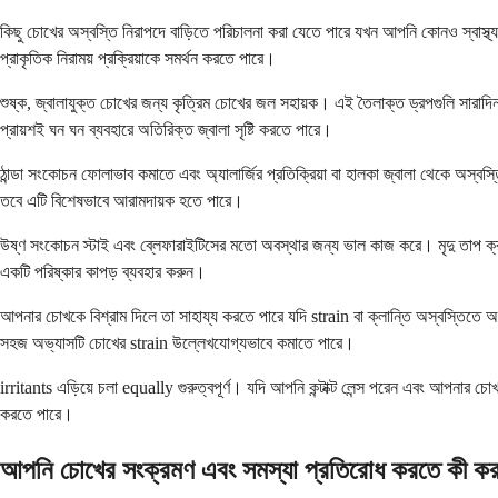
কিছু চোখের অস্বস্তি নিরাপদে বাড়িতে পরিচালনা করা যেতে পারে যখন আপনি কোনও স্বাস্থ
প্রাকৃতিক নিরাময় প্রক্রিয়াকে সমর্থন করতে পারে।
শুষ্ক, জ্বালাযুক্ত চোখের জন্য কৃত্রিম চোখের জল সহায়ক। এই তৈলাক্ত ড্রপগুলি সারাদি
প্রায়শই ঘন ঘন ব্যবহারে অতিরিক্ত জ্বালা সৃষ্টি করতে পারে।
ঠান্ডা সংকোচন ফোলাভাব কমাতে এবং অ্যালার্জির প্রতিক্রিয়া বা হালকা জ্বালা থেকে অস্
তবে এটি বিশেষভাবে আরামদায়ক হতে পারে।
উষ্ণ সংকোচন স্টাই এবং ব্লেফারাইটিসের মতো অবস্থার জন্য ভাল কাজ করে। মৃদু তাপ ক্রাস্
একটি পরিষ্কার কাপড় ব্যবহার করুন।
আপনার চোখকে বিশ্রাম দিলে তা সাহায্য করতে পারে যদি strain বা ক্লান্তি অস্বস্তিতে অ
সহজ অভ্যাসটি চোখের strain উল্লেখযোগ্যভাবে কমাতে পারে।
irritants এড়িয়ে চলা equally গুরুত্বপূর্ণ। যদি আপনি কন্টাক্ট লেন্স পরেন এবং আপনার চ
করতে পারে।
আপনি চোখের সংক্রমণ এবং সমস্যা প্রতিরোধ করতে কী ক