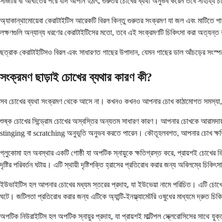
সার্জারি বা আঘাতের পরে যদি আপনি হঠাৎ, গুরুতর চোখের ব্যথা অনুভব করেন তবে সাহায্য
অ্যাকান্থামোয়েবা কেরাটাইটিস আরেকটি বিরল কিন্তু গুরুতর সংক্রমণ যা জল এবং মাটিতে পাওয
লক্ষণগুলি অন্যান্য ধরণের কেরাটাইটিসের মতো, তবে এই সংক্রমণটি চিকিৎসা করা অত্যন্ত
ছত্রাক কেরাটাইটিসও বিরল এবং সাধারণত গাছের উপাদান, যেমন গাছের ডাল আঁচড়ের সংস্পর্
সংক্রমণ ছাড়াই চোখের ব্যথার কারণ কী?
সব চোখের ব্যথা সংক্রমণ থেকে আসে না। কখনও কখনও আপনার চোখ কাঠামোগত সমস্যা, প্রদ
শুষ্ক চোখের সিন্ড্রোম চোখের অস্বস্তির অন্যতম সাধারণ কারণ। আপনার চোখকে আরামদায়ক
stinging বা scratching অনুভূতি অনুভব করতে পারেন। কৌতূহলবশত, আপনার চোখ ক্ষতিপূ
গ্লুকোমা হল অবস্থার একটি গোষ্ঠী যা অপটিক স্নায়ুকে ক্ষতিগ্রস্ত করে, প্রায়শই চোখের ভিত
দৃষ্টির পরিবর্তন ঘটায়। এটি স্থায়ী দৃষ্টিশক্তি হ্রাসের প্রতিরোধ করার জন্য অবিলম্বে চ
ইউভাইটিস হল আপনার চোখের মধ্যম স্তরের প্রদাহ, যা ইউভেয়া নামে পরিচিত। এটি চোখ
ঘটে। জটিলতা প্রতিরোধ করার জন্য এটিকে অ্যান্টি-ইনফ্ল্যামেটরি ওষুধের মাধ্যমে দ্রুত চি
অপটিক নিউরাইটিস হল অপটিক স্নায়ুর প্রদাহ, যা প্রায়শই মাল্টিপল স্ক্লেরোসিসের সাথে যুক