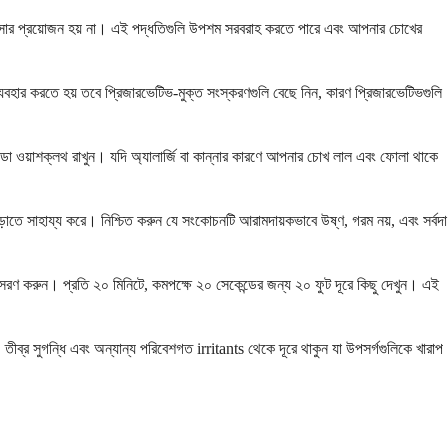
িকিৎসার প্রয়োজন হয় না। এই পদ্ধতিগুলি উপশম সরবরাহ করতে পারে এবং আপনার চোখের
যবহার করতে হয় তবে প্রিজারভেটিভ-মুক্ত সংস্করণগুলি বেছে নিন, কারণ প্রিজারভেটিভগুলি
ন্ডা ওয়াশক্লথ রাখুন। যদি অ্যালার্জি বা কান্নার কারণে আপনার চোখ লাল এবং ফোলা থাকে
ড়াতে সাহায্য করে। নিশ্চিত করুন যে সংকোচনটি আরামদায়কভাবে উষ্ণ, গরম নয়, এবং সর্বদা
ুসরণ করুন। প্রতি ২০ মিনিটে, কমপক্ষে ২০ সেকেন্ডের জন্য ২০ ফুট দূরে কিছু দেখুন। এই
, তীব্র সুগন্ধি এবং অন্যান্য পরিবেশগত irritants থেকে দূরে থাকুন যা উপসর্গগুলিকে খারাপ