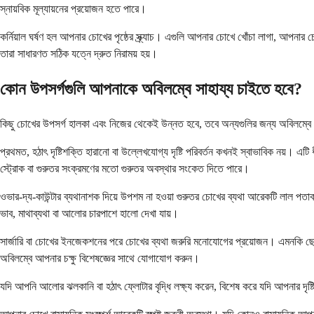
স্নায়বিক মূল্যায়নের প্রয়োজন হতে পারে।
কর্নিয়াল ঘর্ষণ হল আপনার চোখের পৃষ্ঠের স্ক্র্যাচ। এগুলি আপনার চোখে খোঁচা লাগা, আপন
তারা সাধারণত সঠিক যত্নে দ্রুত নিরাময় হয়।
কোন উপসর্গগুলি আপনাকে অবিলম্বে সাহায্য চাইতে হবে?
কিছু চোখের উপসর্গ হালকা এবং নিজের থেকেই উন্নত হবে, তবে অন্যগুলির জন্য অবিলম্বে চিক
প্রথমত, হঠাৎ দৃষ্টিশক্তি হারানো বা উল্লেখযোগ্য দৃষ্টি পরিবর্তন কখনই স্বাভাবিক নয়। এটি ধ
স্ট্রোক বা গুরুতর সংক্রমণের মতো গুরুতর অবস্থার সংকেত দিতে পারে।
ওভার-দ্য-কাউন্টার ব্যথানাশক দিয়ে উপশম না হওয়া গুরুতর চোখের ব্যথা আরেকটি লাল পতাকা
ভাব, মাথাব্যথা বা আলোর চারপাশে হালো দেখা যায়।
সার্জারি বা চোখের ইনজেকশনের পরে চোখের ব্যথা জরুরি মনোযোগের প্রয়োজন। এমনকি ছোট প
অবিলম্বে আপনার চক্ষু বিশেষজ্ঞের সাথে যোগাযোগ করুন।
যদি আপনি আলোর ঝলকানি বা হঠাৎ ফ্লোটার বৃদ্ধি লক্ষ্য করেন, বিশেষ করে যদি আপনার দৃষ্টি