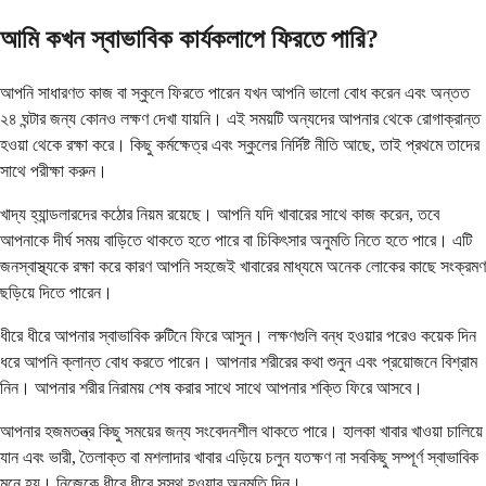
আমি কখন স্বাভাবিক কার্যকলাপে ফিরতে পারি?
আপনি সাধারণত কাজ বা স্কুলে ফিরতে পারেন যখন আপনি ভালো বোধ করেন এবং অন্তত
২৪ ঘন্টার জন্য কোনও লক্ষণ দেখা যায়নি। এই সময়টি অন্যদের আপনার থেকে রোগাক্রান্ত
হওয়া থেকে রক্ষা করে। কিছু কর্মক্ষেত্র এবং স্কুলের নির্দিষ্ট নীতি আছে, তাই প্রথমে তাদের
সাথে পরীক্ষা করুন।
খাদ্য হ্যান্ডলারদের কঠোর নিয়ম রয়েছে। আপনি যদি খাবারের সাথে কাজ করেন, তবে
আপনাকে দীর্ঘ সময় বাড়িতে থাকতে হতে পারে বা চিকিৎসার অনুমতি নিতে হতে পারে। এটি
জনস্বাস্থ্যকে রক্ষা করে কারণ আপনি সহজেই খাবারের মাধ্যমে অনেক লোকের কাছে সংক্রমণ
ছড়িয়ে দিতে পারেন।
ধীরে ধীরে আপনার স্বাভাবিক রুটিনে ফিরে আসুন। লক্ষণগুলি বন্ধ হওয়ার পরেও কয়েক দিন
ধরে আপনি ক্লান্ত বোধ করতে পারেন। আপনার শরীরের কথা শুনুন এবং প্রয়োজনে বিশ্রাম
নিন। আপনার শরীর নিরাময় শেষ করার সাথে সাথে আপনার শক্তি ফিরে আসবে।
আপনার হজমতন্ত্র কিছু সময়ের জন্য সংবেদনশীল থাকতে পারে। হালকা খাবার খাওয়া চালিয়ে
যান এবং ভারী, তৈলাক্ত বা মশলাদার খাবার এড়িয়ে চলুন যতক্ষণ না সবকিছু সম্পূর্ণ স্বাভাবিক
মনে হয়। নিজেকে ধীরে ধীরে সুস্থ হওয়ার অনুমতি দিন।