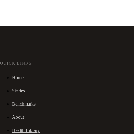
QUICK LINKS
Home
Stories
Benchmarks
About
Health Library