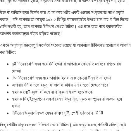
করা, খুব কম প্রস্রাব হওয়া, দাঁড়ানোর সময় মাথা ঘোরা, বা আপনার প্রস্রাব খুব গাঢ় হওয়া।
উচ্চ বা অবিরাম জ্বর নির্দেশ করে যে আপনার শরীর একটি গুরুতর সংক্রমণের সাথে লড়াই
করছে। যদি আপনার তাপমাত্রা ১০১.৫ ডিগ্রি ফারেনহাইটের উপরে চলে যায় বা তিন দিনের
বেশি স্থায়ী হয়, তবে আপনার চিকিৎসা নেওয়া উচিত। এর মানে হতে পারে ব্যাকটেরিয়া
আপনার হজমতন্ত্রের বাইরে ছড়িয়ে পড়েছে।
এখানে অন্যান্য গুরুত্বপূর্ণ সতর্কতা সংকেত রয়েছে যা আপনাকে চিকিৎসার মনোযোগ আকর্ষণ
করা উচিত:
দুই দিনের বেশি সময় ধরে বমি হওয়া বা আপনাকে কোনো তরল ধরে রাখতে বাধা
দেওয়া
তিন দিনের বেশি সময় ধরে ডায়রিয়া হওয়া এবং কোনো উন্নতি না হওয়া
আপনার বমি বা মলে রক্ত, যা লাল বা কফির দানার মতো দেখতে পারে
মারাত্মক পেটে ব্যথা যা কমে না বা ক্রমশ খারাপ হতে থাকে
মারাত্মক ডিহাইড্রেশনের লক্ষণ যেমন বিভ্রান্তি, দ্রুত হৃদস্পন্দন বা অজ্ঞান হয়ে
যাওয়া
নিউরোলজিক্যাল লক্ষণ যেমন ঝাপসা দৃষ্টি, পেশী দুর্বলতা বা ঝিঁ ঝিঁ
কিছু গোষ্ঠীর মানুষের দ্রুত চিকিৎসা নেওয়া উচিত। এর মধ্যে রয়েছে গর্ভবতী মহিলা, ছোট