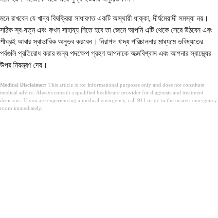
মনে রাখবেন যে খাদ্য বিষক্রিয়া সাধারণত একটি অস্থায়ী ধাক্কা, দীর্ঘমেয়াদী সমস্যা নয়।
সঠিক স্ব-যত্ন এবং কখন সাহায্য নিতে হবে তা জেনে আপনি এটি থেকে সেরে উঠবেন এবং
শীঘ্রই আবার স্বাভাবিক অনুভব করবেন। নিরাপদ খাদ্য পরিচালনার মাধ্যমে ভবিষ্যতের
পর্বগুলি প্রতিরোধ করার জন্য পদক্ষেপ গ্রহণ আপনাকে আত্মবিশ্বাস এবং আপনার স্বাস্থ্যের
উপর নিয়ন্ত্রণ দেয়।
Medical Disclaimer:
This article is for informational purposes only and does not constitute
medical advice. Always consult a qualified healthcare provider for diagnosis and treatment
decisions. If you are experiencing a medical emergency, call 911 or go to the nearest emergency
room immediately.