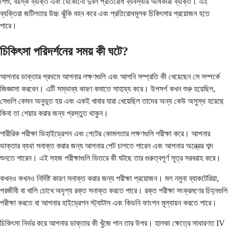
শিশু, বয়স্ক ব্যক্তি এবং যেকোনো দুর্বল প্রতিরোধ ব্যবস্থার অধিকারী ব্যক্তি। এই
ব্যক্তিরা জটিলতার উচ্চ ঝুঁকি বহন করে এবং প্রতিরোধমূলক চিকিৎসার প্রয়োজন হতে
পারে।
চিকিৎসা পরিদর্শনের সময় কী ঘটে?
আপনার ডাক্তার প্রথমে আপনার লক্ষণগুলি এবং আপনি সম্প্রতি কী খেয়েছেন সে সম্পর্কে
জিজ্ঞাসা করবেন। এটি সম্ভাব্য কারণ কমাতে সাহায্য করে। উপসর্গ কখন শুরু হয়েছিল,
সেগুলি কেমন অনুভূত হয় এবং একই খাবার যারা খেয়েছিল তাদের অন্য কেউ অসুস্থ হয়েছে
কিনা তা শেয়ার করার জন্য প্রস্তুত থাকুন।
শারীরিক পরীক্ষা ডিহাইড্রেশন এবং পেটের কোমলতার লক্ষণগুলি পরীক্ষা করে। আপনার
ডাক্তার ব্যথা সনাক্ত করার জন্য আপনার পেট চাপতে পারেন এবং আপনার অন্ত্রের শব্দ
শুনতে পারেন। এই সহজ পরীক্ষাগুলি ভিতরে কী ঘটছে তার গুরুত্বপূর্ণ সূত্র সরবরাহ করে।
কখনও কখনও নির্দিষ্ট কারণ সনাক্ত করার জন্য পরীক্ষা প্রয়োজন। মল নমুনা ব্যাকটেরিয়া,
পরজীবী বা খালি চোখে অদৃশ্য রক্ত সনাক্ত করতে পারে। রক্ত পরীক্ষা সংক্রমণের চিহ্নগুলি
পরীক্ষা করতে বা আপনার হাইড্রেশন স্ট্যাটাস এবং কিডনি ফাংশন মূল্যায়ন করতে পারে।
চিকিৎসা নির্ভর করে আপনার ডাক্তার কী খুঁজে পান তার উপর। হালকা ক্ষেত্রে সাধারণত IV