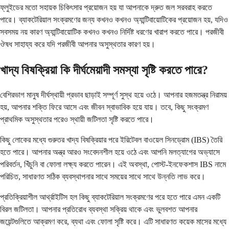
ফ্লুইডের মতো সহায়ক চিকিৎসার প্রয়োজন হয় যা আপনাকে দ্রুত জল সরবরাহ করতে
পারে। ব্যাকটেরিয়াল সংক্রমণের জন্য কখনও কখনও অ্যান্টিবায়োটিকের প্রয়োজন হয়, যদিও
সবসময় নয় কারণ অ্যান্টিবায়োটিক কখনও কখনও নির্দিষ্ট ধরণের খারাপ করতে পারে। পরজীবী
ঔষধ সাহায্য করে যদি পরজীবী আপনার অসুস্থতার কারণ হয়।
খাদ্য বিষক্রিয়া কি দীর্ঘমেয়াদী সমস্যা সৃষ্টি করতে পারে?
বেশিরভাগ মানুষ দীর্ঘস্থায়ী প্রভাব ছাড়াই সম্পূর্ণ সুস্থ হয়ে ওঠে। আপনার হজমতন্ত্র নিরাময়
হয়, আপনার শক্তি ফিরে আসে এবং জীবন স্বাভাবিক হয়ে যায়। তবে, কিছু সংক্রমণ
প্রাথমিক অসুস্থতার পরেও স্থায়ী জটিলতা সৃষ্টি করতে পারে।
কিছু লোকের মধ্যে গুরুতর খাদ্য বিষক্রিয়ার পরে ইরিটেবল বাওয়েল সিনড্রোম (IBS) তৈরি
হতে পারে। আপনার অন্ত্র আরও সংবেদনশীল হয়ে ওঠে এবং আপনি মলত্যাগের অভ্যাসে
পরিবর্তন, খিঁচুনি বা ফোলা লক্ষ্য করতে পারেন। এই অবস্থা, পোস্ট-ইনফেকশাস IBS নামে
পরিচিত, সাধারণত সঠিক ব্যবস্থাপনার সাথে সময়ের সাথে সাথে উন্নতি লাভ করে।
প্রতিক্রিয়াশীল আর্থ্রাইটিস হল কিছু ব্যাকটেরিয়াল সংক্রমণের পরে হতে পারে এমন একটি
বিরল জটিলতা। আপনার প্রতিরোধ ব্যবস্থা সক্রিয় থাকে এবং ভুলবশত আপনার
জয়েন্টগুলিতে আক্রমণ করে, ব্যথা এবং ফোলা সৃষ্টি করে। এটি সাধারণত কয়েক মাসের মধ্যে