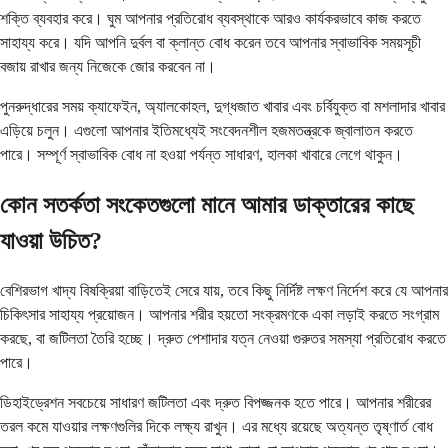
শক্তি ব্যবহার করে। ঘুম আপনার প্রতিরোধ ব্যবস্থাকে আরও কার্যকরভাবে কাজ করতে
সাহায্য করে। যদি আপনি দুর্বল বা ক্লান্ত বোধ করেন তবে আপনার স্বাভাবিক সময়সূচী
বজায় রাখার জন্য নিজেকে জোর করবেন না।
পুনরুদ্ধারের সময় ক্যাফেইন, অ্যালকোহল, দুগ্ধজাত খাবার এবং চর্বিযুক্ত বা মশলাদার খাবার
এড়িয়ে চলুন। এগুলো আপনার ইতিমধ্যেই সংবেদনশীল হজমতন্ত্রকে জ্বালাতন করতে
পারে। সম্পূর্ণ স্বাভাবিক বোধ না হওয়া পর্যন্ত সাধারণ, হালকা খাবারে লেগে থাকুন।
কোন সতর্কতা সংকেতগুলো মানে আমার ডাক্তারের কাছে
যাওয়া উচিত?
বেশিরভাগ খাদ্য বিষক্রিয়া বাড়িতেই সেরে যায়, তবে কিছু নির্দিষ্ট লক্ষণ নির্দেশ করে যে আপনার
চিকিৎসার সাহায্য প্রয়োজন। আপনার শরীর হয়তো সংক্রমণকে একা লড়াই করতে সংগ্রাম
করছে, বা জটিলতা তৈরি হচ্ছে। দ্রুত পেশাদার যত্ন নেওয়া গুরুতর সমস্যা প্রতিরোধ করতে
পারে।
ডিহাইড্রেশন সবচেয়ে সাধারণ জটিলতা এবং দ্রুত বিপজ্জনক হতে পারে। আপনার শরীরের
তরল কমে যাওয়ার লক্ষণগুলির দিকে লক্ষ্য রাখুন। এর মধ্যে রয়েছে অত্যন্ত তৃষ্ণার্ত বোধ