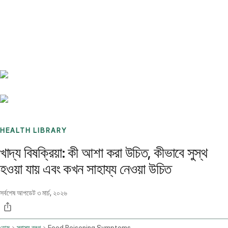
Benchmarks
Stories
FAQ
Sign up / Log in
HEALTH LIBRARY
খাদ্য বিষক্রিয়া: কী আশা করা উচিত, কীভাবে সুস্থ
হওয়া যায় এবং কখন সাহায্য নেওয়া উচিত
সর্বশেষ আপডেট
৩ মার্চ, ২০২৬
হোম
স্বাস্থ্য ব্লগ
Food Poisoning Symptoms Recovery And When To See A Doctor