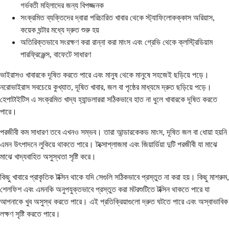
গর্ভবতী মহিলাদের জন্য বিপজ্জনক
সংক্রমিত ব্যক্তিদের দ্বারা পরিচারিত খাবার থেকে স্ট্যাফিলোকক্কাস অরিয়াস,
কয়েক ঘন্টার মধ্যে দ্রুত শুরু হয়
অতিরিক্তভাবে সংরক্ষণ করা রান্না করা মাংস এবং গ্রেভি থেকে ক্লস্ট্রিডিয়াম
পারফ্রিঞ্জেন্স, বাফেটে সাধারণ
ভাইরাসও খাবারকে দূষিত করতে পারে এবং মানুষ থেকে মানুষে সহজেই ছড়িয়ে পড়ে।
নরোভাইরাস সবচেয়ে কুখ্যাত, দূষিত খাবার, জল বা পৃষ্ঠের মাধ্যমে দ্রুত ছড়িয়ে পড়ে।
হেপাটাইটিস এ সংক্রমিত খাদ্য হ্যান্ডলাররা সঠিকভাবে হাত না ধুলে খাবারকে দূষিত করতে
পারে।
পরজীবী কম সাধারণ তবে এখনও সম্ভব। তারা আন্ডারকেকড মাংস, দূষিত জল বা ধোয়া হয়নি
এমন উৎপাদনে লুকিয়ে থাকতে পারে। টক্সোপ্লাজমা এবং জিয়ার্ডিয়া দুটি পরজীবী যা মাঝে
মাঝে খাদ্যবাহিত অসুস্থতা সৃষ্টি করে।
কিছু খাবারে প্রাকৃতিক টক্সিন থাকে যদি সেগুলি সঠিকভাবে প্রস্তুত না করা হয়। কিছু মাশরুম,
শেলফিশ এবং এমনকি অনুপযুক্তভাবে প্রস্তুত করা মটরশুটিতে টক্সিন থাকতে পারে যা
আপনাকে খুব অসুস্থ করতে পারে। এই প্রতিক্রিয়াগুলো দ্রুত ঘটতে পারে এবং অস্বাভাবিক
লক্ষণ সৃষ্টি করতে পারে।