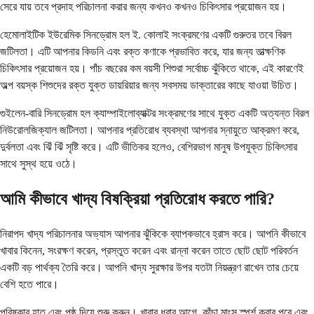
সেরে যায় তবে প্রদাহ পরিচালনা করার জন্য কখনও কখনও চিকিৎসার প্রয়োজন হয়।
হেমোলাইটিক ইউরেমিক সিনড্রোম হল ই. কোলাই সংক্রমণের একটি গুরুতর তবে বিরল
জটিলতা। এটি আপনার কিডনি এবং রক্ত কণাকে প্রভাবিত করে, যার জন্য তাত্ক্ষণিক
চিকিৎসার প্রয়োজন হয়। পাঁচ বছরের কম বয়সী শিশুরা সর্বোচ্চ ঝুঁকিতে থাকে, এই কারণেই
অল্প বয়স্ক শিশুদের রক্ত ​​যুক্ত ডায়রিয়ার জন্য সবসময় ডাক্তারের কাছে যাওয়া উচিত।
গুইলেন-বারি সিনড্রোম হল ক্যাম্পাইলোব্যাক্টর সংক্রমণের সাথে যুক্ত একটি অত্যন্ত বিরল
নিউরোলজিক্যাল জটিলতা। আপনার প্রতিরোধ ব্যবস্থা আপনার স্নায়ুতে আক্রমণ করে,
দুর্বলতা এবং ঝিঁ ঝিঁ সৃষ্টি করে। এটি ভীতিকর হলেও, বেশিরভাগ মানুষ উপযুক্ত চিকিৎসার
সাথে সুস্থ হয়ে ওঠে।
আমি কীভাবে খাদ্য বিষক্রিয়া প্রতিরোধ করতে পারি?
নিরাপদ খাদ্য পরিচালনার অভ্যাস আপনার ঝুঁকিকে ব্যাপকভাবে হ্রাস করে। আপনি কীভাবে
খাবার কিনেন, সংরক্ষণ করেন, প্রস্তুত করেন এবং রান্না করেন তাতে ছোট ছোট পরিবর্তন
একটি বড় পার্থক্য তৈরি করে। আপনি খাদ্য সুরক্ষার উপর যতটা নিয়ন্ত্রণ রাখেন তার চেয়ে
বেশি হতে পারে।
পরিষ্কার হাত এবং পৃষ্ঠ দিয়ে শুরু করুন। খাবার ধরার আগে, কাঁচা মাংস স্পর্শ করার পরে এবং