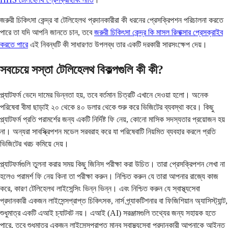
জরুরী চিকিৎসা কেন্দ্র বা টেলিহেলথ প্রদানকারীরা কী ধরনের প্রেসক্রিপশন পরিচালনা করতে
পারে তা যদি আপনি জানতে চান, তবে
জরুরী চিকিৎসা কেন্দ্র কি মাসল রিলাক্সার প্রেসক্রাইব
করতে পারে
এই নিবন্ধটি কী সাধারণত উপলব্ধ তার একটি দরকারী সারসংক্ষেপ দেয়।
সবচেয়ে সস্তা টেলিহেলথ বিকল্পগুলি কী কী?
প্ল্যাটফর্ম ভেদে দামের ভিন্নতা হয়, তবে বর্তমান চিত্রটি এখানে দেওয়া হলো। অনেক
পরিষেবা বীমা ছাড়াই ২০ থেকে ৪০ ডলার থেকে শুরু করে ভিজিটের ব্যবস্থা করে। কিছু
প্ল্যাটফর্ম প্রতি পরামর্শের জন্য একটি নির্দিষ্ট ফি নেয়, কোনো মাসিক সদস্যতার প্রয়োজন হয়
না। অন্যরা সাবস্ক্রিপশন মডেল সরবরাহ করে যা পরিষেবাটি নিয়মিত ব্যবহার করলে প্রতি
ভিজিটের খরচ কমিয়ে দেয়।
প্ল্যাটফর্মগুলি তুলনা করার সময় কিছু জিনিস পরীক্ষা করা উচিত। তারা প্রেসক্রিপশন লেখা না
হলেও পরামর্শ ফি নেয় কিনা তা পরীক্ষা করুন। নিশ্চিত করুন যে তারা আপনার রাজ্যে কাজ
করে, কারণ টেলিহেলথ লাইসেন্সিং ভিন্ন ভিন্ন। এবং নিশ্চিত করুন যে স্বাস্থ্যসেবা
প্রদানকারী একজন লাইসেন্সপ্রাপ্ত চিকিৎসক, নার্স প্র্যাকটিশনার বা ফিজিশিয়ান অ্যাসিস্ট্যান্ট,
শুধুমাত্র একটি এআই চ্যাটবট নয়। এআই (AI) সরঞ্জামগুলি তথ্যের জন্য সহায়ক হতে
পারে, তবে শুধুমাত্র একজন লাইসেন্সপ্রাপ্ত মানব স্বাস্থ্যসেবা প্রদানকারী আপনাকে আইনত