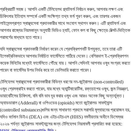
প্রক্রিয়াটি সহজ। আপনি একটি টেলিহেলথ প্ল্যাটফর্ম নির্বাচন করুন, আপনার লক্ষণ এবং
চিকিৎসার ইতিহাস সম্পর্কে একটি সংক্ষিপ্ত তথ্য ফর্ম পূরণ করুন, এবং তারপর একজন
লাইসেন্সপ্রাপ্ত স্বাস্থ্যসেবা প্রদানকারীর সাথে সংযোগ স্থাপন করুন। এটি প্ল্যাটফর্ম এবং
আপনার রাজ্যের নিয়মকানুন অনুযায়ী ভিডিও চ্যাট, ফোন কল বা কিছু ক্ষেত্রে টেক্সট-ভিত্তিক
পরামর্শের মাধ্যমে হতে পারে।
যদি স্বাস্থ্যসেবা প্রদানকারী নির্ধারণ করেন যে প্রেসক্রিপশনটি উপযুক্ত, তবে তারা এটি
ইলেকট্রনিকভাবে আপনার নির্বাচিত ফার্মেসিতে পাঠিয়ে দেবেন। বেশিরভাগ ই-প্রেসক্রিপশন
কয়েক মিনিটের মধ্যেই ফার্মেসিতে পৌঁছে যায়। আপনি সেদিনই আপনার ওষুধ সংগ্রহ করতে
পারেন বা ফার্মেসির উপর নির্ভর করে তা ডেলিভারি করাতে পারেন।
টেলিহেলথ স্বাস্থ্যসেবা প্রদানকারীরা বিভিন্ন ধরণের নন-কন্ট্রোলড (non-controlled)
ওষুধ প্রেসক্রাইব করতে পারেন, যার মধ্যে অ্যান্টিবায়োটিক, রক্তচাপের ওষুধ, জন্ম নিয়ন্ত্রণ,
ডায়াবেটিসের চিকিৎসা, বমি বমি ভাব দূর করার ওষুধ এবং আরও অনেক কিছু অন্তর্ভুক্ত।
অ্যাডডারাল (Adderall) বা ওপিওডের (opioids) মতো কন্ট্রোলড সাবস্ট্যান্স
(controlled substances)গুলির জন্য সাধারণত প্রথমে সরাসরি মূল্যায়নের প্রয়োজন হয়,
যদিও বর্তমান ডিইএ (DEA) এবং এইচএইচএস (HHS) নমনীয়তার অধীনে ডিসেম্বর
২০২৬ পর্যন্ত কন্ট্রোলড সাবস্ট্যান্সের জন্য টেলিহেলথ নিয়মাবলী প্রসারিত করা হয়েছে:
HHS টেলিহেলথ প্রেসক্রাইবিং নীতি
।