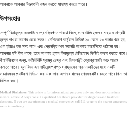
আপনাকে আপনার বিকল্পগুলি ওজন করতে সাহায্য করতে পারে।
উপসংহার
সম্পূর্ণ বিনামূল্যে অনলাইনে প্রেসক্রিপশন পাওয়া বিরল, তবে টেলিহেলথের মাধ্যমে সাশ্রয়ী
মূল্যে পাওয়া আগের চেয়ে সহজ। বেশিরভাগ ভার্চুয়াল ভিজিট ২০ থেকে ৫০ ডলার খরচ হয়,
এক ঘন্টারও কম সময় লাগে এবং প্রেসক্রিপশন সরাসরি আপনার ফার্মেসিতে পাঠানো হয়।
আপনার যদি বীমা থাকে, তবে আপনার প্ল্যান বিনামূল্যে টেলিহেলথ ভিজিট কভার করতে পারে।
বীমাবিহীনদের জন্য, কমিউনিটি স্বাস্থ্য কেন্দ্র এবং ডিসকাউন্ট প্রোগ্রামগুলি খরচ আরও
কমাতে পারে। মূল বিষয় হল লাইসেন্সপ্রাপ্ত স্বাস্থ্যসেবা প্রদানকারীদের সঙ্গে একটি
স্বনামধন্য প্ল্যাটফর্ম নির্বাচন করা এবং তারা আপনার রাজ্যে প্রেসক্রাইব করতে পারে কিনা তা
নিশ্চিত করা।
Medical Disclaimer:
This article is for informational purposes only and does not constitute
medical advice. Always consult a qualified healthcare provider for diagnosis and treatment
decisions. If you are experiencing a medical emergency, call 911 or go to the nearest emergency
room immediately.