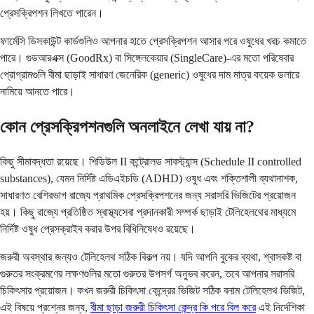
প্রেসক্রিপশন লিখতে পারেন।
ফার্মেসি ডিসকাউন্ট কার্ডগুলিও আপনার হাতে প্রেসক্রিপশন আসার পরে ওষুধের খরচ কমাতে
পারে। গুডআরএক্স (GoodRx) বা সিঙ্গেলকেয়ার (SingleCare)-এর মতো পরিষেবার
প্রোগ্রামগুলি বীমা ছাড়াই সাধারণ জেনেরিক (generic) ওষুধের দাম মাত্র কয়েক ডলারে
নামিয়ে আনতে পারে।
কোন প্রেসক্রিপশনগুলি অনলাইনে লেখা যায় না?
কিছু সীমাবদ্ধতা রয়েছে। শিডিউল II কন্ট্রোলড সাবস্ট্যান্স (Schedule II controlled
substances), যেমন নির্দিষ্ট এডিএইচডি (ADHD) ওষুধ এবং শক্তিশালী ব্যথানাশক,
সাধারণত বেশিরভাগ রাজ্যে প্রাথমিক প্রেসক্রিপশনের জন্য সরাসরি ভিজিটের প্রয়োজন
হয়। কিছু রাজ্যে প্রতিষ্ঠিত স্বাস্থ্যসেবা প্রদানকারী সম্পর্ক ছাড়াই টেলিহেলথের মাধ্যমে
নির্দিষ্ট ওষুধ প্রেসক্রাইব করার উপর বিধিনিষেধও রয়েছে।
জরুরী অবস্থার জন্যও টেলিহেলথ সঠিক বিকল্প নয়। যদি আপনি বুকের ব্যথা, শ্বাসকষ্ট বা
গুরুতর সংক্রমণের লক্ষণগুলির মতো গুরুতর উপসর্গ অনুভব করেন, তবে আপনার সরাসরি
চিকিৎসার প্রয়োজন। কখন জরুরী চিকিৎসা কেন্দ্রের ভিজিট সঠিক বনাম টেলিহেলথ ভিজিট,
এই বিষয়ে প্রশ্নের জন্য,
বীমা ছাড়া জরুরী চিকিৎসা কেন্দ্র কি পরে বিল করে
এই নির্দেশিকা