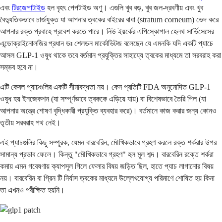
এবং
টিরজেপাটাইড
হল বৃহৎ পেপটাইড অণু। এগুলি খুব বড়, খুব জল-দ্রবণীয় এবং খুব
বৈদ্যুতিকভাবে চার্জযুক্ত যা আপনার ত্বকের বাইরের বাধা (stratum corneum) ভেদ করে
আপনার রক্ত ​​প্রবাহে প্রবেশ করতে পারে। নিউ ইয়র্কের এপিস্কোপাল হেলথ সার্ভিসেসের
এন্ডোক্রাইনোলজির প্রধান ডঃ শেলডন মার্কোভিটজ বলেছেন যে এমনকি যদি একটি প্যাচে
আসল GLP-1 ওষুধ থাকে তবে বর্তমান প্রযুক্তির সাহায্যে ত্বকের মাধ্যমে তা সরবরাহ করা
সম্ভব হবে না।
এটি কেবল প্যাচগুলির একটি সীমাবদ্ধতা নয়। কেন প্রতিটি FDA অনুমোদিত GLP-1
ওষুধ হয় ইনজেকশন (যা সম্পূর্ণভাবে ত্বককে এড়িয়ে যায়) বা বিশেষভাবে তৈরি পিল (যা
আপনার অন্ত্রে শোষণ বৃদ্ধিকারী প্রযুক্তি ব্যবহার করে)। বর্তমানে কাজ করার জন্য কোনও
তৃতীয় সরবরাহ পথ নেই।
এই প্যাচগুলির কিছু সম্পূরক, যেমন বারবেরিন, মৌখিকভাবে গ্রহণ করলে রক্ত ​​শর্করার উপর
সামান্য প্রভাব ফেলে। কিন্তু "মৌখিকভাবে গ্রহণ" হল মূল শব্দ। বারবেরিন রক্তে শর্করা
কমায় এমন গবেষণায় ক্যাপসুল গিলে ফেলার বিষয় জড়িত ছিল, হাতে প্যাচ লাগানোর বিষয়
নয়। বারবেরিন বা গ্রিন টি নির্যাস ত্বকের মাধ্যমে উল্লেখযোগ্য পরিমাণে শোষিত হয় কিনা
তা এখনও পরীক্ষিত হয়নি।