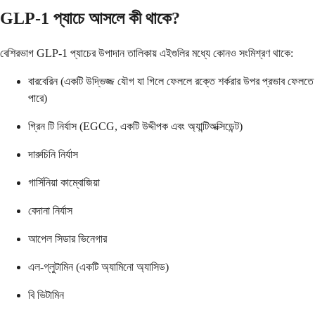
GLP-1 প্যাচে আসলে কী থাকে?
বেশিরভাগ GLP-1 প্যাচের উপাদান তালিকায় এইগুলির মধ্যে কোনও সংমিশ্রণ থাকে:
বারবেরিন (একটি উদ্ভিজ্জ যৌগ যা গিলে ফেললে রক্তে শর্করার উপর প্রভাব ফেলতে
পারে)
গ্রিন টি নির্যাস (EGCG, একটি উদ্দীপক এবং অ্যান্টিঅক্সিডেন্ট)
দারুচিনি নির্যাস
গার্সিনিয়া কাম্বোজিয়া
বেদানা নির্যাস
আপেল সিডার ভিনেগার
এল-গ্লুটামিন (একটি অ্যামিনো অ্যাসিড)
বি ভিটামিন