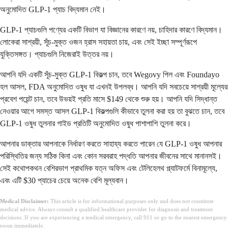
অনুমোদিত GLP-1 প্যাচ বিদ্যমান নেই।
GLP-1 প্যাচগুলি পণ্যের একটি বিভাগ যা বিজ্ঞানের কারণে নয়, চাহিদার কারণে বিদ্যমান।
লোকেরা সাশ্রয়ী, সূঁচ-মুক্ত ওজন হ্রাস সহায়তা চায়, এবং সেই ইচ্ছা সম্পূর্ণরূপে
যুক্তিসঙ্গত। প্যাচগুলি নিজেরাই উত্তর নয়।
আপনি যদি একটি সূঁচ-মুক্ত GLP-1 বিকল্প চান, তবে Wegovy পিল এবং Foundayo
হল আসল, FDA অনুমোদিত ওষুধ যা এখনই উপলব্ধ। আপনি যদি সবচেয়ে সাশ্রয়ী মূল্যের
প্রবেশ পয়েন্ট চান, তবে উভয়ই প্রতি মাসে $149 থেকে শুরু হয়। আপনি যদি সিদ্ধান্ত
নেওয়ার আগে সমস্ত আসল GLP-1 বিকল্পগুলি কীভাবে তুলনা করা হয় তা বুঝতে চান, তবে
GLP-1 ওষুধ তুলনার গাইড প্রতিটি অনুমোদিত ওষুধ পাশাপাশি তুলনা করে।
আপনার ডাক্তার আপনাকে নির্ধারণ করতে সাহায্য করতে পারেন যে GLP-1 ওষুধ আপনার
পরিস্থিতির জন্য সঠিক কিনা এবং কোন সরবরাহ পদ্ধতি আপনার জীবনের সাথে মানানসই।
সেই কথোপকথন বেশিরভাগ প্রাথমিক যত্ন অফিস এবং টেলিহেলথ প্ল্যাটফর্মে বিনামূল্যে,
এবং এটি $30 প্যাচের চেয়ে অনেক বেশি মূল্যবান।
Medical Disclaimer:
This article is for informational purposes only and does not constitute
medical advice. Always consult a qualified healthcare provider for diagnosis and treatment
decisions. If you are experiencing a medical emergency, call 911 or go to the nearest emergency
room immediately.