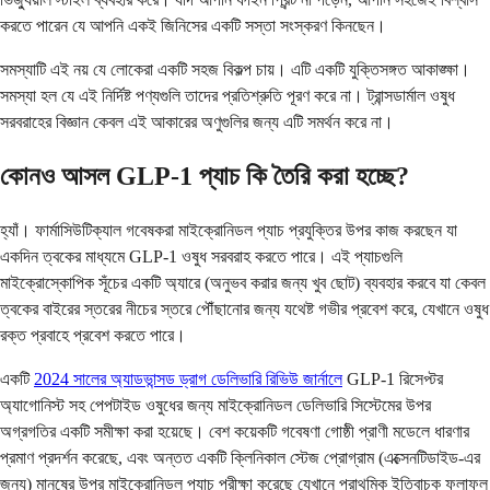
করতে পারেন যে আপনি একই জিনিসের একটি সস্তা সংস্করণ কিনছেন।
সমস্যাটি এই নয় যে লোকেরা একটি সহজ বিকল্প চায়। এটি একটি যুক্তিসঙ্গত আকাঙ্ক্ষা।
সমস্যা হল যে এই নির্দিষ্ট পণ্যগুলি তাদের প্রতিশ্রুতি পূরণ করে না। ট্রান্সডার্মাল ওষুধ
সরবরাহের বিজ্ঞান কেবল এই আকারের অণুগুলির জন্য এটি সমর্থন করে না।
কোনও আসল GLP-1 প্যাচ কি তৈরি করা হচ্ছে?
হ্যাঁ। ফার্মাসিউটিক্যাল গবেষকরা মাইক্রোনিডল প্যাচ প্রযুক্তির উপর কাজ করছেন যা
একদিন ত্বকের মাধ্যমে GLP-1 ওষুধ সরবরাহ করতে পারে। এই প্যাচগুলি
মাইক্রোস্কোপিক সূঁচের একটি অ্যারে (অনুভব করার জন্য খুব ছোট) ব্যবহার করবে যা কেবল
ত্বকের বাইরের স্তরের নীচের স্তরে পৌঁছানোর জন্য যথেষ্ট গভীর প্রবেশ করে, যেখানে ওষুধ
রক্ত ​​প্রবাহে প্রবেশ করতে পারে।
একটি
2024 সালের অ্যাডভান্সড ড্রাগ ডেলিভারি রিভিউ জার্নালে
GLP-1 রিসেপ্টর
অ্যাগোনিস্ট সহ পেপটাইড ওষুধের জন্য মাইক্রোনিডল ডেলিভারি সিস্টেমের উপর
অগ্রগতির একটি সমীক্ষা করা হয়েছে। বেশ কয়েকটি গবেষণা গোষ্ঠী প্রাণী মডেলে ধারণার
প্রমাণ প্রদর্শন করেছে, এবং অন্তত একটি ক্লিনিকাল স্টেজ প্রোগ্রাম (এক্সেনটিডাইড-এর
জন্য) মানুষের উপর মাইক্রোনিডল প্যাচ পরীক্ষা করেছে যেখানে প্রাথমিক ইতিবাচক ফলাফল