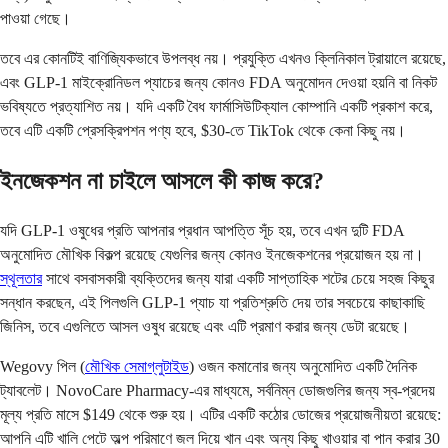
পাওয়া গেছে।
তবে এর কোনটিই বাণিজ্যিকভাবে উপলব্ধ নয়। প্রযুক্তি এখনও ক্লিনিকাল ট্রায়ালে রয়েছে,
এবং GLP-1 মাইক্রোনিডল প্যাচের জন্য কোনও FDA অনুমোদন দেওয়া হয়নি বা নিকট
ভবিষ্যতে প্রত্যাশিত নয়। যদি একটি বৈধ ফার্মাসিউটিক্যাল কোম্পানি একটি প্রকাশ করে,
তবে এটি একটি প্রেসক্রিপশন পণ্য হবে, $30-তে TikTok থেকে কেনা কিছু নয়।
ইনজেকশন না চাইলে আসলে কী কাজ করে?
যদি GLP-1 ওষুধের প্রতি আপনার প্রধান আপত্তি সূঁচ হয়, তবে এখন দুটি FDA
অনুমোদিত মৌখিক বিকল্প রয়েছে যেগুলির জন্য কোনও ইনজেকশনের প্রয়োজন হয় না।
স্থূলতার
সাথে বসবাসকারী ব্যক্তিদের জন্য যারা একটি সাপ্তাহিক শটের চেয়ে সহজ কিছুর
সন্ধান করছেন, এই পিলগুলি GLP-1 প্যাচ যা প্রতিশ্রুতি দেয় তার সবচেয়ে কাছাকাছি
জিনিস, তবে এগুলিতে আসল ওষুধ রয়েছে এবং এটি প্রমাণ করার জন্য ডেটা রয়েছে।
Wegovy পিল (
মৌখিক সেমাগ্লুটাইড
) ওজন কমানোর জন্য অনুমোদিত একটি দৈনিক
ট্যাবলেট। NovoCare Pharmacy-এর মাধ্যমে, সর্বনিম্ন ডোজগুলির জন্য স্ব-প্রদেয়
মূল্য প্রতি মাসে $149 থেকে শুরু হয়। এটির একটি কঠোর ডোজের প্রয়োজনীয়তা রয়েছে:
আপনি এটি খালি পেটে অল্প পরিমাণে জল দিয়ে খান এবং অন্য কিছু খাওয়ার বা পান করার 30