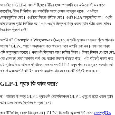
অনলাইনে "GLP-1 প্যাচ" হিসেবে বিক্রি হওয়া পণ্যগুলি হল আঠালো স্টিকার যাতে
বারবেরিন, গ্রিন টি নির্যাস এবং দারুচিনির মতো ভেষজ সম্পূরক থাকে। এগুলিতে
সেমাগ্লুটাইড নেই। এগুলিতে টিরজেপাটাইড নেই। এগুলি FDA অনুমোদিত নয়। এগুলি
ডাক্তারদের দ্বারা নির্ধারিত নয়। এবং এগুলি উল্লেখযোগ্য ওজন হ্রাস ঘটায় এমন কোনও
বৈজ্ঞানিক প্রমাণ নেই।
আপনি যদি Ozempic বা Wegovy-এর সূঁচ-মুক্ত, সাশ্রয়ী মূল্যের সংস্করণ খুঁজে পাওয়ার
আশায় "GLP-1 প্যাচ" অনুসন্ধান করে থাকেন, তবে আপনি একা নন। লক্ষ লক্ষ মানুষ
এটি অনুসন্ধান করেছে। পণ্যগুলি বিদ্যমান কারণ চাহিদা বিশাল। কিন্তু বিজ্ঞান সেখানে নেই,
এবং কেন তা বোঝা আপনার অর্থ এবং হতাশা উভয়ই বাঁচাতে পারে। এই গাইডটি কভার করে
এই প্যাচগুলিতে আসলে কী থাকে, কেন আসল GLP-1 ওষুধ প্যাচের মাধ্যমে সরবরাহ করা
যায় না এবং আপনি যদি ইনজেকশন এড়াতে চান তবে কোনটি সত্যিই কাজ করে।
GLP-1 প্যাচ কি কাজ করে?
না। বাজারে উপলব্ধ GLP-1 প্যাচগুলি প্রেসক্রিপশন GLP-1 ওষুধের মতো ওজন হ্রাস
ঘটায় এমন কোনও ক্লিনিকাল প্রমাণ নেই।
কারণটি জৈবিক, কেবল নিয়ন্ত্রক নয়। GLP-1 রিসেপ্টর অ্যাগোনিস্ট যেমন
সেমাগ্লুটাইড