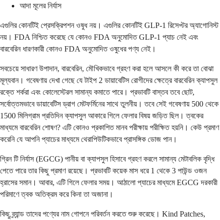
আদা মূলের নির্যাস
এগুলির কোনটিই প্রেসক্রিপশন ওষুধ নয়। এগুলির কোনটিই GLP-1 রিসেপ্টর অ্যাগোনিস্ট
নয়। FDA নিশ্চিত করেছে যে কোনও FDA অনুমোদিত GLP-1 প্যাচ নেই এবং
বারবেরিন ধারণকারী কোনও FDA অনুমোদিত ওষুধের পণ্য নেই।
সবচেয়ে সাধারণ উপাদান, বারবেরিন, মৌখিকভাবে গ্রহণ করা হলে আসলে কী করে তা বোঝা
মূল্যবান। গবেষণায় দেখা গেছে যে টাইপ 2 ডায়াবেটিস রোগীদের ক্ষেত্রে বারবেরিন ক্যাপসুল
রক্তে শর্করা এবং কোলেস্টেরল সামান্য কমাতে পারে। প্রভাবটি বাস্তব তবে ছোট,
সর্বোত্তমভাবে ডায়াবেটিস ড্রাগ মেটফর্মিনের সাথে তুলনীয়। তবে সেই গবেষণায় 500 থেকে
1500 মিলিগ্রাম প্রতিদিন ক্যাপসুল আকারে গিলে ফেলার বিষয় জড়িত ছিল। ত্বকের
মাধ্যমে বারবেরিন শোষণ? এটি কোনও প্রকাশিত মানব পরীক্ষায় পরীক্ষিত হয়নি। কেউ প্রমাণ
করেনি যে আপনি প্যাচের মাধ্যমে থেরাপিউটিকভাবে প্রাসঙ্গিক ডোজ পান।
গ্রিন টি নির্যাস (EGCG) পানীয় বা ক্যাপসুল হিসাবে গ্রহণ করলে সামান্য মেটাবলিক বৃদ্ধি
পেতে পারে তার কিছু প্রমাণ রয়েছে। প্রভাবটি কয়েক মাস ধরে 1 থেকে 3 পাউন্ড ওজন
হ্রাসের সমান। আবার, এটি গিলে ফেলার সময়। আঠালো প্যাচের মাধ্যমে EGCG দরকারী
পরিমাণে ত্বক অতিক্রম করে কিনা তা অজানা।
কিছু ব্র্যান্ড তাদের পণ্যের নাম গোপনে পরিবর্তন করতে শুরু করেছে। Kind Patches,