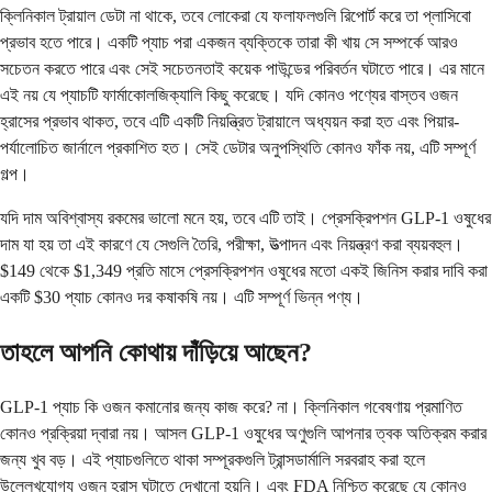
ক্লিনিকাল ট্রায়াল ডেটা না থাকে, তবে লোকেরা যে ফলাফলগুলি রিপোর্ট করে তা প্লাসিবো
প্রভাব হতে পারে। একটি প্যাচ পরা একজন ব্যক্তিকে তারা কী খায় সে সম্পর্কে আরও
সচেতন করতে পারে এবং সেই সচেতনতাই কয়েক পাউন্ডের পরিবর্তন ঘটাতে পারে। এর মানে
এই নয় যে প্যাচটি ফার্মাকোলজিক্যালি কিছু করেছে। যদি কোনও পণ্যের বাস্তব ওজন
হ্রাসের প্রভাব থাকত, তবে এটি একটি নিয়ন্ত্রিত ট্রায়ালে অধ্যয়ন করা হত এবং পিয়ার-
পর্যালোচিত জার্নালে প্রকাশিত হত। সেই ডেটার অনুপস্থিতি কোনও ফাঁক নয়, এটি সম্পূর্ণ
গল্প।
যদি দাম অবিশ্বাস্য রকমের ভালো মনে হয়, তবে এটি তাই। প্রেসক্রিপশন GLP-1 ওষুধের
দাম যা হয় তা এই কারণে যে সেগুলি তৈরি, পরীক্ষা, উত্পাদন এবং নিয়ন্ত্রণ করা ব্যয়বহুল।
$149 থেকে $1,349 প্রতি মাসে প্রেসক্রিপশন ওষুধের মতো একই জিনিস করার দাবি করা
একটি $30 প্যাচ কোনও দর কষাকষি নয়। এটি সম্পূর্ণ ভিন্ন পণ্য।
তাহলে আপনি কোথায় দাঁড়িয়ে আছেন?
GLP-1 প্যাচ কি ওজন কমানোর জন্য কাজ করে? না। ক্লিনিকাল গবেষণায় প্রমাণিত
কোনও প্রক্রিয়া দ্বারা নয়। আসল GLP-1 ওষুধের অণুগুলি আপনার ত্বক অতিক্রম করার
জন্য খুব বড়। এই প্যাচগুলিতে থাকা সম্পূরকগুলি ট্রান্সডার্মালি সরবরাহ করা হলে
উল্লেখযোগ্য ওজন হ্রাস ঘটাতে দেখানো হয়নি। এবং FDA নিশ্চিত করেছে যে কোনও