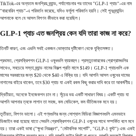
TikTok-এর অন্যতম জনপ্রিয় ব্র্যান্ড, পর্যালোচনার পর তাদের "GLP-1 প্যাচ"-এর নাম
"বারবেরিন প্যাচ"-এ পরিবর্তন করেছে, যদিও ফর্মুলা পরিবর্তন হয়নি। সেই পুনঃব্র্যান্ডিং
আপনাকে বলে যে আসল বিপণন কীভাবে করা হয়েছিল।
GLP-1 প্যাচ এত জনপ্রিয় কেন যদি তারা কাজ না করে?
তিনটি কারণ, এবং এগুলি সবই একজন ভোক্তার দৃষ্টিকোণ থেকে যুক্তিসঙ্গত।
প্রথমত, প্রেসক্রিপশন GLP-1 ওষুধগুলি ব্যয়বহুল। প্রস্তুতকারকের প্রোগ্রামগুলির
সাথেও, সবচেয়ে সস্তা ব্র্যান্ড নামের বিকল্প প্রতি মাসে $149। GLP-1 প্যাচগুলি এক
মাসের সরবরাহের জন্য $20 থেকে $40 এ বিক্রি হয়। যদি আপনি আসল ওষুধের দামের
নাগালের বাইরে থাকেন, তবে $30 প্যাচ যা একই রকম কিছু করার দাবি করে তা আকর্ষণীয়।
দ্বিতীয়ত, অনেকে ইনজেকশন চান না। সূঁচের ভয় একটি সাধারণ বিষয়। একটি প্যাচ যা
আপনি আপনার ত্বকে লাগান তা সহজ, কম মেডিকেল, কম ভীতিজনক মনে হয়।
তৃতীয়ত, বিপণন ভালো। এই পণ্যগুলির জন্য সোশ্যাল মিডিয়া বিজ্ঞাপনগুলি এমনভাবে
ডিজাইন করা হয়েছে যাতে সেগুলি প্রেসক্রিপশন GLP-1 ওষুধের সাথে সম্পর্কিত বলে মনে
হয়। তারা একই ভাষা ("ক্ষুধা নিয়ন্ত্রণ", "মেটাবলিক সাপোর্ট", "GLP-1 বুস্ট") এবং একই
ভিজ্যুয়াল স্টাইল ব্যবহার করে। যদি আপনি ফাইন প্রিন্ট না পড়েন, আপনি সহজেই বিশ্বাস