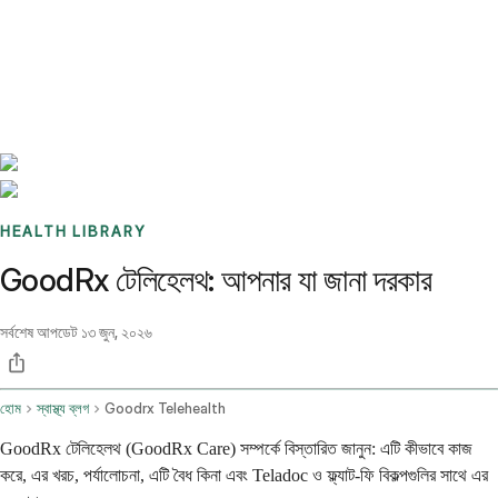
Benchmarks
Stories
FAQ
Sign up / Log in
HEALTH LIBRARY
GoodRx টেলিহেলথ: আপনার যা জানা দরকার
সর্বশেষ আপডেট
১৩ জুন, ২০২৬
হোম
স্বাস্থ্য ব্লগ
Goodrx Telehealth
GoodRx টেলিহেলথ (GoodRx Care) সম্পর্কে বিস্তারিত জানুন: এটি কীভাবে কাজ
করে, এর খরচ, পর্যালোচনা, এটি বৈধ কিনা এবং Teladoc ও ফ্ল্যাট-ফি বিকল্পগুলির সাথে এর