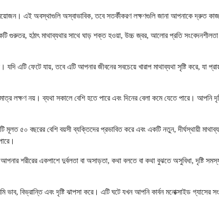
প্রয়োজন। এই অবস্থাগুলি অস্বাভাবিক, তবে সতর্কীকরণ লক্ষণগুলি জানা আপনাকে দ্রুত কাজ
গুরুতর, হঠাৎ মাথাব্যথার সাথে ঘাড় শক্ত হওয়া, উচ্চ জ্বর, আলোর প্রতি সংবেদনশীলতা এ
 এটি ফেটে যায়, তবে এটি আপনার জীবনের সবচেয়ে খারাপ মাথাব্যথা সৃষ্টি করে, যা প্রায়শই থা
ত্র লক্ষণ নয়। ব্যথা সকালে বেশি হতে পারে এবং দিনের বেলা কমে যেতে পারে। আপনি দৃষ্টি, শ্
এটি মূলত ৫০ বছরের বেশি বয়সী ব্যক্তিদের প্রভাবিত করে এবং একটি নতুন, দীর্ঘস্থায়ী মাথাব
 পারে।
ি আপনার শরীরের একপাশে দুর্বলতা বা অসাড়তা, কথা বলতে বা কথা বুঝতে অসুবিধা, দৃষ্টি সমস্য
বমি ভাব, বিভ্রান্তি এবং দৃষ্টি ঝাপসা করে। এটি ঘটে যখন আপনি কার্বন মনোক্সাইড গ্যাসের সংস্প