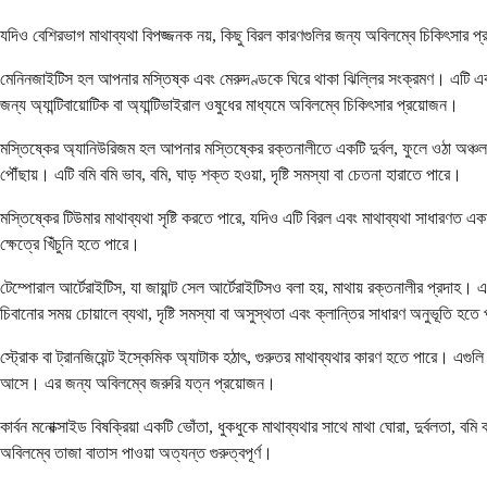
যদিও বেশিরভাগ মাথাব্যথা বিপজ্জনক নয়, কিছু বিরল কারণগুলির জন্য অবিলম্বে চিকিৎসার 
মেনিনজাইটিস হল আপনার মস্তিষ্ক এবং মেরুদণ্ডকে ঘিরে থাকা ঝিল্লির সংক্রমণ। এটি একটি 
জন্য অ্যান্টিবায়োটিক বা অ্যান্টিভাইরাল ওষুধের মাধ্যমে অবিলম্বে চিকিৎসার প্রয়োজন।
মস্তিষ্কের অ্যানিউরিজম হল আপনার মস্তিষ্কের রক্তনালীতে একটি দুর্বল, ফুলে ওঠা অঞ্চল। যদি
পৌঁছায়। এটি বমি বমি ভাব, বমি, ঘাড় শক্ত হওয়া, দৃষ্টি সমস্যা বা চেতনা হারাতে পারে।
মস্তিষ্কের টিউমার মাথাব্যথা সৃষ্টি করতে পারে, যদিও এটি বিরল এবং মাথাব্যথা সাধারণত একমা
ক্ষেত্রে খিঁচুনি হতে পারে।
টেম্পোরাল আর্টেরাইটিস, যা জায়ান্ট সেল আর্টেরাইটিসও বলা হয়, মাথায় রক্তনালীর প্রদাহ। 
চিবানোর সময় চোয়ালে ব্যথা, দৃষ্টি সমস্যা বা অসুস্থতা এবং ক্লান্তির সাধারণ অনুভূতি হতে
স্ট্রোক বা ট্রানজিয়েন্ট ইস্কেমিক অ্যাটাক হঠাৎ, গুরুতর মাথাব্যথার কারণ হতে পারে। এগুল
আসে। এর জন্য অবিলম্বে জরুরি যত্ন প্রয়োজন।
কার্বন মনোক্সাইড বিষক্রিয়া একটি ভোঁতা, ধুকধুকে মাথাব্যথার সাথে মাথা ঘোরা, দুর্বলতা, বমি 
অবিলম্বে তাজা বাতাস পাওয়া অত্যন্ত গুরুত্বপূর্ণ।