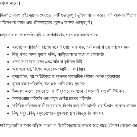
থেকে আসে।
জিনগত কারণ মাইগ্রেনের ক্ষেত্রে একটি গুরুত্বপূর্ণ ভূমিকা পালন করে। যদি আপনার প
পরিবেশগত কারণ এবং জীবনযাত্রার পছন্দও অনেক গুরুত্বপূর্ণ।
চলুন সাধারণ কারণগুলি দেখি যা আপনার মাইগ্রেন শুরু করতে পারে:
হরমোনের পরিবর্তন, বিশেষ করে মহিলাদের মাসিক, গর্ভাবস্থা বা মেনোপজের সময়
কিছু খাবার যেমন পুরনো পনির, প্রক্রিয়াজাত মাংস বা চকোলেট
খাদ্য সংযোজন যেমন এমএসজি বা কৃত্রিম মিষ্টি
অ্যালকোহল, বিশেষ করে রেড ওয়াইন এবং বিয়ার
ক্যাফেইন, হয় অতিরিক্ত বা আপনার স্বাভাবিক পরিমাণ থেকে প্রত্যাহার
ঘুমের ধরণে পরিবর্তন, কম এবং বেশি উভয় ঘুম সহ
উজ্জ্বল আলো, জোরে শব্দ বা তীব্র গন্ধের মতো শক্তিশালী সংবেদী উদ্দীপনা
আবহাওয়ার পরিবর্তন এবং বায়ুমণ্ডলীয় চাপের পরিবর্তন
শারীরিক পরিশ্রম বা তীব্র ব্যায়াম, বিশেষ করে যদি আপনি ওয়ার্ম-আপ না করে থাকেন
কিছু ওষুধ, কিছু রক্তচাপের ওষুধ এবং জন্ম নিয়ন্ত্রণের পিল সহ
মাইগ্রেনগুলিও খাবার এড়িয়ে যাওয়া বা ডিহাইড্রেশনের কারণে হতে পারে, টেনশন হেডেক এর 