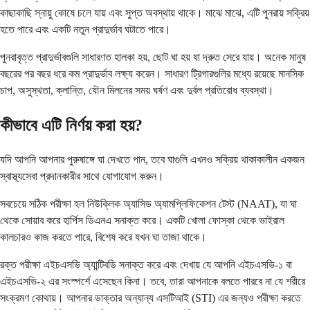
কাছাকাছি স্নায়ু কোষে চলে যায় এবং সুপ্ত অবস্থায় থাকে। মাঝে মাঝে, এটি পুনরায় সক্রিয়
হতে পারে এবং একটি নতুন প্রাদুর্ভাব ঘটাতে পারে।
পুনরাবৃত্ত প্রাদুর্ভাবগুলি সাধারণত হালকা হয়, ছোট ঘা হয় যা দ্রুত সেরে যায়। অনেক মানুষ
বছরের পর বছর ধরে কম প্রাদুর্ভাব লক্ষ্য করেন। সাধারণ ট্রিগারগুলির মধ্যে রয়েছে মানসিক
চাপ, অসুস্থতা, ক্লান্তি, যৌন মিলনের সময় ঘর্ষণ এবং দুর্বল প্রতিরোধ ব্যবস্থা।
কীভাবে এটি নির্ণয় করা হয়?
যদি আপনি আপনার পুরুষাঙ্গে ঘা দেখতে পান, তবে ঘাগুলি এখনও সক্রিয় থাকাকালীন একজন
স্বাস্থ্যসেবা প্রদানকারীর সাথে যোগাযোগ করুন।
সবচেয়ে সঠিক পরীক্ষা হল নিউক্লিক অ্যাসিড অ্যামপ্লিফিকেশন টেস্ট (NAAT), যা ঘা
থেকে সোয়াব করে হার্পিস ডিএনএ সনাক্ত করে। একটি খোলা ফোস্কা থেকে ভাইরাল
কালচারও কাজ করতে পারে, বিশেষ করে যখন ঘা তাজা থাকে।
রক্ত পরীক্ষা এইচএসভি অ্যান্টিবডি সনাক্ত করে এবং দেখায় যে আপনি এইচএসভি-১ বা
এইচএসভি-২ এর সংস্পর্শে এসেছেন কিনা। তবে, তারা আপনাকে বলতে পারবে না যে শরীরে
সংক্রমণ কোথায়। আপনার ডাক্তার অন্যান্য এসটিআই (STI) এর জন্যও পরীক্ষা করতে