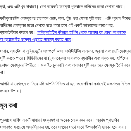
হ্যাঁ, এবং এটি খুব সাধারণ। বেশ কয়েকটি অবস্থা পুরুষাঙ্গে হার্পিসের মতো দেখতে পারে।
ফলিকুলাইটিস লোমকূপের চারপাশে ছোট, লাল, পুঁজ-ভরা ফোলা সৃষ্টি করে। এটি প্রথম দিকের
হার্পিসের ফোস্কার মতো দেখতে হতে পারে তবে এটি একটি ভাইরাসের কারণে নয়,
ব্যাকটেরিয়ার কারণে হয়।
ফলিকুলাইটিস কীভাবে হার্পিস থেকে আলাদা তা বোঝা আপনাকে
অপ্রয়োজনীয় উদ্বেগ এড়াতে সাহায্য করতে পারে
।
সাবান, ল্যাটেক্স বা লুব্রিকেন্টের সংস্পর্শে আসা ডার্মাটাইটিস লালভাব, জ্বালা এবং ছোট ফোস্কা
সৃষ্টি করতে পারে। সিফিলিসের ঘা (চ্যানক্রেস) সাধারণত ব্যথাহীন এবং শক্ত হয়, হার্পিসের
কোমল ফোস্কার বিপরীতে। জক ইচ চুলকানি এবং লালভাব সৃষ্টি করে তবে ফোস্কা তৈরি করে
না।
আপনি যা দেখছেন তা নিয়ে যদি আপনি নিশ্চিত না হন, তবে পরীক্ষা করানোই একমাত্র নিশ্চিত
হওয়ার উপায়।
মূল কথা
পুরুষাঙ্গে হার্পিস একটি সাধারণ সংক্রমণ যা অনেক লোক বহন করে। প্রথম প্রাদুর্ভাব
সাধারণত সবচেয়ে অস্বস্তিকর হয়, তবে সময়ের সাথে সাথে উপসর্গগুলি হালকা হয়ে যায়।