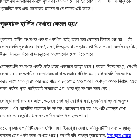
সিমপ্লেক্স ভাইরাসের কারণে সৃষ্ট একটি সাধারণ যৌনবাহিত রোগ। এটি লক্ষ লক্ষ মানুষকে
প্রভাবিত করে এবং অনেকেই জানেন না যে তাদের এটি আছে।
পুরুষাঙ্গে হার্পিস দেখতে কেমন হয়?
পুরুষাঙ্গে হার্পিস সাধারণত এক বা একাধিক ছোট, তরল-ভরা ফোস্কা হিসাবে শুরু হয়। এই
ফোস্কাগুলি পুরুষাঙ্গের শ্যাফট, মাথা, লিঙ্গমুণ্ড বা গোড়ায় দেখা দিতে পারে। এগুলি স্ক্রোটাম,
উরুর ভিতরের দিকে বা মলদ্বারের আশেপাশেও দেখা দিতে পারে।
ফোস্কাগুলি সাধারণত একটি ছোট গুচ্ছে একসাথে জড়ো থাকে। কয়েক দিনের মধ্যে, সেগুলি
ফেটে যায় এবং অগভীর, বেদনাদায়ক ঘা বা আলসারে পরিণত হয়। এই ঘাগুলি নিরাময় শুরু
করার আগে সামান্য রস বের হতে পারে বা রক্তপাত হতে পারে। ফোস্কা থেকে নিরাময় হওয়া
ত্বক পর্যন্ত পুরো প্রক্রিয়াটি সাধারণত এক থেকে দুই সপ্তাহ সময় নেয়।
ফোস্কা দেখা দেওয়ার আগে, অনেকে সেই স্থানে ঝিঁঝিঁ ধরা, চুলকানি বা জ্বালা অনুভব
করেন। এই প্রাথমিক সতর্কতা উপসর্গকে প্রোড্রোম বলা হয় এবং এটি ফোস্কা দেখা
দেওয়ার কয়েক ঘন্টা থেকে কয়েক দিন আগে শুরু হতে পারে।
তবে, পুরুষাঙ্গে প্রতিটি ফোলা হার্পিস নয়। ইনগ্রোন হেয়ার, ফলিকুলাইটিস এবং অন্যান্য
ত্বকের রোগ একই রকম দেখতে পারে। আপনি যদি পার্থক্য বুঝতে চান,
ইনগ্রোন হেয়ার