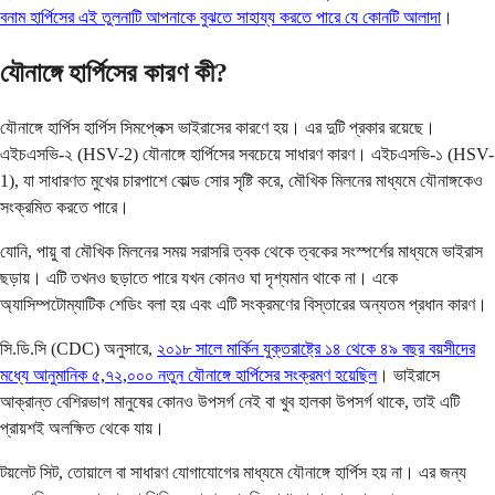
বনাম হার্পিসের এই তুলনাটি আপনাকে বুঝতে সাহায্য করতে পারে যে কোনটি আলাদা
।
যৌনাঙ্গে হার্পিসের কারণ কী?
যৌনাঙ্গে হার্পিস হার্পিস সিমপ্লেক্স ভাইরাসের কারণে হয়। এর দুটি প্রকার রয়েছে।
এইচএসভি-২ (HSV-2) যৌনাঙ্গে হার্পিসের সবচেয়ে সাধারণ কারণ। এইচএসভি-১ (HSV-
1), যা সাধারণত মুখের চারপাশে কোল্ড সোর সৃষ্টি করে, মৌখিক মিলনের মাধ্যমে যৌনাঙ্গকেও
সংক্রমিত করতে পারে।
যোনি, পায়ু বা মৌখিক মিলনের সময় সরাসরি ত্বক থেকে ত্বকের সংস্পর্শের মাধ্যমে ভাইরাস
ছড়ায়। এটি তখনও ছড়াতে পারে যখন কোনও ঘা দৃশ্যমান থাকে না। একে
অ্যাসিম্পটোম্যাটিক শেডিং বলা হয় এবং এটি সংক্রমণের বিস্তারের অন্যতম প্রধান কারণ।
সি.ডি.সি (CDC) অনুসারে,
২০১৮ সালে মার্কিন যুক্তরাষ্ট্রে ১৪ থেকে ৪৯ বছর বয়সীদের
মধ্যে আনুমানিক ৫,৭২,০০০ নতুন যৌনাঙ্গে হার্পিসের সংক্রমণ হয়েছিল
। ভাইরাসে
আক্রান্ত বেশিরভাগ মানুষের কোনও উপসর্গ নেই বা খুব হালকা উপসর্গ থাকে, তাই এটি
প্রায়শই অলক্ষিত থেকে যায়।
টয়লেট সিট, তোয়ালে বা সাধারণ যোগাযোগের মাধ্যমে যৌনাঙ্গে হার্পিস হয় না। এর জন্য