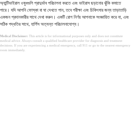
অ্যান্টিভাইরাল ওষুধগুলি প্রাদুর্ভাব পরিচালনা করতে এবং ভাইরাস ছড়ানোর ঝুঁকি কমাতে
পারে। যদি আপনি ফোস্কা বা ঘা দেখতে পান, তবে পরীক্ষা এবং চিকিৎসার জন্য তাড়াতাড়ি
একজন প্রদানকারীর সাথে দেখা করুন। একটি রোগ নির্ণয় আপনাকে সংজ্ঞায়িত করে না, এবং
সঠিক পদ্ধতির সাথে, হার্পিস অত্যন্ত পরিচালনাযোগ্য।
Medical Disclaimer:
This article is for informational purposes only and does not constitute
medical advice. Always consult a qualified healthcare provider for diagnosis and treatment
decisions. If you are experiencing a medical emergency, call 911 or go to the nearest emergency
room immediately.