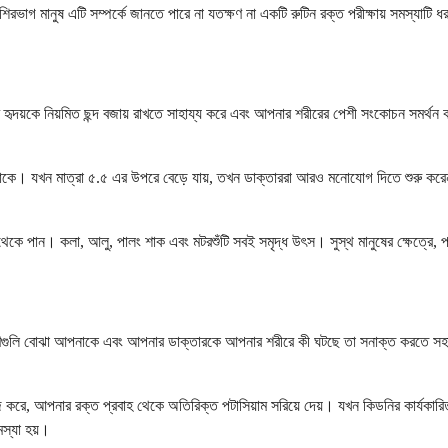
রভাগ মানুষ এটি সম্পর্কে জানতে পারে না যতক্ষণ না একটি রুটিন রক্ত ​​পরীক্ষায় সমস্যাটি ধ
দয়কে নিয়মিত ছন্দ বজায় রাখতে সাহায্য করে এবং আপনার শরীরের পেশী সংকোচন সমর্থন ক
যে থাকে। যখন মাত্রা ৫.৫ এর উপরে বেড়ে যায়, তখন ডাক্তাররা আরও মনোযোগ দিতে শুরু কর
েকে পান। কলা, আলু, পালং শাক এবং মটরশুঁটি সবই সমৃদ্ধ উৎস। সুস্থ মানুষের ক্ষেত্রে, পট
কারণগুলি বোঝা আপনাকে এবং আপনার ডাক্তারকে আপনার শরীরে কী ঘটছে তা সনাক্ত করতে সহা
ে, আপনার রক্ত ​​প্রবাহ থেকে অতিরিক্ত পটাসিয়াম সরিয়ে দেয়। যখন কিডনির কার্যকারিতা কম
মস্যা হয়।