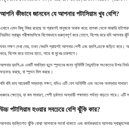
আপনি কীভাবে জানবেন যে আপনার পটাসিয়াম খুব বেশি?
এখানে এমন কিছু বিষয় রয়েছে যা প্রায়শই মানুষকে অবাক করে: হালকা থেকে মাঝারি হাইপারক্
নিয়মিত স্বাস্থ্য পরীক্ষাগুলিকে বিশেষভাবে গুরুত্বপূর্ণ করে তোলে, বিশেষ করে যদি আপনার ঝ
যখন লক্ষণ দেখা দেয়, তখন সেগুলি প্রায়শই আপনার পেশী এবং হৃদপিণ্ডকে জড়িত করে। আপনার
করে, বিশেষ করে তাদের হাতে, পায়ে বা মুখের চারপাশে।
আপনার হৃদপিণ্ড একটি সমন্বিত ছন্দে স্পন্দনের জন্য সুনির্দিষ্ট বৈদ্যুতিক সংকেতের উপর ন
ফড়ফড় করছে, বা স্পন্দন মিস করছে।
বমি বমি ভাব আরেকটি সম্ভাব্য লক্ষণ, যদিও এটি বেশ অনির্দিষ্ট এবং অনেক অবস্থার সাধার
গুরুতর ক্ষেত্রে, যা কম সাধারণ, পেশী দুর্বলতা অস্থায়ী পক্ষাঘাত পর্যন্ত বাড়তে পারে। 
উচ্চ পটাসিয়াম হওয়ার সবচেয়ে বেশি ঝুঁকি কার?
আপনার ব্যক্তিগত ঝুঁকি বোঝা আপনাকে সতর্ক থাকতে এবং কার্যকরভাবে আপনার স্বাস্থ্যসেবা 