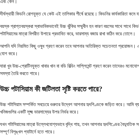
এবং কেন।
দীর্ঘস্থায়ী কিডনি রোগযুক্ত যে কেউ এই তালিকার শীর্ষে রয়েছে। কিডনির কার্যকারিতা কমে যাও
বয়স্ক প্রাপ্তবয়স্করা স্বাভাবিকভাবেই উচ্চ ঝুঁকির সম্মুখীন হন কারণ বয়সের সাথে সাথে 
পটাসিয়ামের মাত্রা বিপরীত উপায়ে প্রভাবিত করে, ভারসাম্য বজায় রাখা কঠিন করে তোলে।
আপনি যদি নিয়মিত কিছু ওষুধ গ্রহণ করেন তবে আপনার অতিরিক্ত সচেতনতা প্রয়োজন। এসি ইন
যোগ করে।
যারা খুব উচ্চ-প্রোটিনযুক্ত খাবার খান বা বডি বিল্ডিং সাপ্লিমেন্ট গ্রহণ করেন তাদেরও মনো
সমস্যা তৈরি করতে পারে।
উচ্চ পটাসিয়াম কী জটিলতা সৃষ্টি করতে পারে?
উচ্চ পটাসিয়াম সম্পর্কিত সবচেয়ে গুরুতর উদ্বেগ আপনার হৃদপিণ্ডকে জড়িত করে। আমি ব্
খনিজগুলির একটি সূক্ষ্ম ভারসাম্যের উপর নির্ভর করে।
যখন পটাসিয়ামের মাত্রা উল্লেখযোগ্যভাবে বৃদ্ধি পায়, তখন আপনার হৃদপিণ্ডের বৈদ্যুতিক সং
সম্পূর্ণ বিশৃঙ্খল প্যাটার্নে হতে পারে।