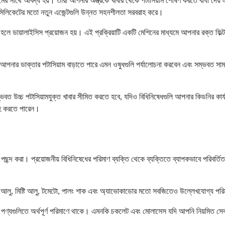
ামের সাথে আবদ্ধ হয়। তারা আপনার অন্ত্রকে খাবার থেকে পটাসিয়াম শোষণ করতে বাধা দেয় এ
োসিলিকেটের মতো নতুন এজেন্টগুলি উন্নত সহনশীলতা সরবরাহ করে।
 কম হলে ডায়ালাইসিস প্রয়োজন হয়। এই প্রক্রিয়াটি একটি মেশিনের মাধ্যমে আপনার রক্ত ​​ফ
পনার ডাক্তার পটাসিয়াম বাড়াতে পারে এমন ওষুধগুলি পর্যালোচনা করবেন এবং সম্ভবত সামঞ্
কে সম্ভবত উচ্চ পটাসিয়ামযুক্ত খাবার সীমিত করতে হবে, যদিও বিধিনিষেধগুলি আপনার কিডনির ক
রাহ করতে পারেন।
 পছন্দ করা। প্রয়োজনীয় বিধিনিষেধের পরিমাণ ব্যক্তি থেকে ব্যক্তিতে ব্যাপকভাবে পরিবর্
 আলু, মিষ্টি আলু, টমেটো, পালং শাক এবং অ্যাভোকাডোর মতো সবজিতেও উল্লেখযোগ্য পরিমাণ
ন পণ্যগুলিতে অর্থপূর্ণ পরিমাণে থাকে। এমনকি চকলেট এবং মোলাসেস যদি আপনি নিয়মিত স