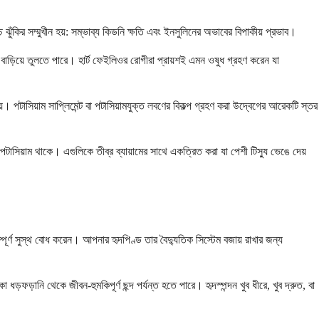
চ ঝুঁকির সম্মুখীন হয়: সম্ভাব্য কিডনি ক্ষতি এবং ইনসুলিনের অভাবের বিপাকীয় প্রভাব।
 বাড়িয়ে তুলতে পারে। হার্ট ফেইলিওর রোগীরা প্রায়শই এমন ওষুধ গ্রহণ করেন যা
টাসিয়াম সাপ্লিমেন্ট বা পটাসিয়ামযুক্ত লবণের বিকল্প গ্রহণ করা উদ্বেগের আরেকটি স্তর
পটাসিয়াম থাকে। এগুলিকে তীব্র ব্যায়ামের সাথে একত্রিত করা যা পেশী টিস্যু ভেঙে দেয়
র্ণ সুস্থ বোধ করেন। আপনার হৃদপিণ্ড তার বৈদ্যুতিক সিস্টেম বজায় রাখার জন্য
ফড়ানি থেকে জীবন-হুমকিপূর্ণ ছন্দ পর্যন্ত হতে পারে। হৃদস্পন্দন খুব ধীরে, খুব দ্রুত, বা