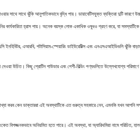
য়ার সাথে সাথে ঝুঁকি আনুপাতিকভাবে বৃদ্ধি পায়। ডায়াবেটিসযুক্ত ব্যক্তিরা দুটি কারণে উচ্
কিডনির কার্যকারিতা হ্রাস পায়। অনেক বয়স্ক লোক একাধিক ওষুধও গ্রহণ করে, যা সমস্যাটিকে
হিবিটর, এআরবি, পটাসিয়াম-স্পেয়ারিং ডাইউরেটিক্স এবং এনএসএআইডিগুলি ঝুঁকি বাড়ায়। প
যোগ দেওয়া উচিত। কিছু প্রোটিন পাউডার এবং পেশী-বিল্ডিং পণ্যগুলিতে উল্লেখযোগ্য পরিমাণে 
যাখ্যা করব কেন ডাক্তাররা এই অবস্থাটিকে এত গুরুত্ব সহকারে নেন, এমনকি যখন আপনি সম্পূ
কেত বিপজ্জনকভাবে অনিয়মিত হতে পারে। এই অবস্থা, যা অ্যারিথমিয়া নামে পরিচিত, হালকা ধড়