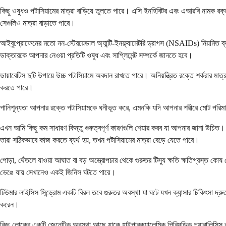
কিছু ওষুধও পটাসিয়ামের মাত্রা বাড়িয়ে তুলতে পারে। এসি ইনহিবিটর এবং এআরবি নামক রক্
সেগুলিও মাত্রা বাড়াতে পারে।
আইবুপ্রোফেনের মতো নন-স্টেরয়েডাল অ্যান্টি-ইনফ্ল্যামেটরি ড্রাগস (NSAIDs) নিয়মিত ব্
ডাক্তারকে আপনার নেওয়া প্রতিটি ওষুধ এবং সাপ্লিমেন্ট সম্পর্কে জানতে হবে।
ডায়াবেটিস দুটি উপায়ে উচ্চ পটাসিয়ামে অবদান রাখতে পারে। অনিয়ন্ত্রিত রক্তে শর্করার মাত
করতে পারে।
পানিশূন্যতা আপনার রক্তে পটাসিয়ামকে ঘনীভূত করে, এমনকি যদি আপনার শরীরে মোট পরিমা
এখন আমি কিছু কম সাধারণ কিন্তু গুরুত্বপূর্ণ কারণগুলি শেয়ার করব যা আপনার জানা উচিত
তারা সঠিকভাবে কাজ করতে ব্যর্থ হয়, তখন পটাসিয়ামের মাত্রা বেড়ে যেতে পারে।
পোড়া, থেঁতলে যাওয়া আঘাত বা বড় অস্ত্রোপচার থেকে গুরুতর টিস্যু ক্ষতি ক্ষতিগ্রস্ত 
ভেঙে যায় সেখানেও একই জিনিস ঘটতে পারে।
টিউমার লাইসিস সিন্ড্রোম একটি বিরল তবে গুরুতর অবস্থা যা ঘটে যখন ক্যান্সার চিকিৎসা দ্
করেন।
কিছু লোকের একটি জেনেটিক অবস্থা আছে যাকে হাইপারক্যালেমিক পিরিয়ডিক প্যারালিসিস বলা হ