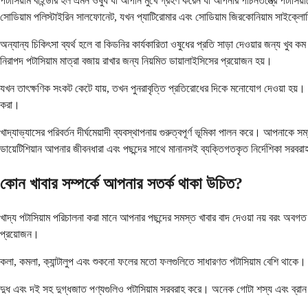
পটাসিয়াম বাইন্ডার হল এমন ওষুধ যা আপনি মুখে গ্রহণ করেন যা আপনার পাচনতন্ত্রে পটাসিয়
সোডিয়াম পলিস্টাইরিন সালফোনেট, যখন প্যাটিরোমার এবং সোডিয়াম জিরকোনিয়াম সাইক্ল
অন্যান্য চিকিৎসা ব্যর্থ হলে বা কিডনির কার্যকারিতা ওষুধের প্রতি সাড়া দেওয়ার জন্য খুব
নিরাপদ পটাসিয়াম মাত্রা বজায় রাখার জন্য নিয়মিত ডায়ালাইসিসের প্রয়োজন হয়।
যখন তাৎক্ষণিক সংকট কেটে যায়, তখন পুনরাবৃত্তি প্রতিরোধের দিকে মনোযোগ দেওয়া হয়। আ
করা।
খাদ্যাভ্যাসের পরিবর্তন দীর্ঘমেয়াদী ব্যবস্থাপনায় গুরুত্বপূর্ণ ভূমিকা পালন করে। আপনা
ডায়েটিশিয়ান আপনার জীবনধারা এবং পছন্দের সাথে মানানসই ব্যক্তিগতকৃত নির্দেশিকা সরব
কোন খাবার সম্পর্কে আপনার সতর্ক থাকা উচিত?
খাদ্য পটাসিয়াম পরিচালনা করা মানে আপনার পছন্দের সমস্ত খাবার বাদ দেওয়া নয় বরং অবগত
প্রয়োজন।
কলা, কমলা, ক্যান্টালুপ এবং শুকনো ফলের মতো ফলগুলিতে সাধারণত পটাসিয়াম বেশি থাকে।
দুধ এবং দই সহ দুগ্ধজাত পণ্যগুলিও পটাসিয়াম সরবরাহ করে। অনেক গোটা শস্য এবং ব্রা