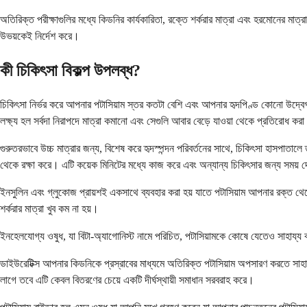
অতিরিক্ত পরীক্ষাগুলির মধ্যে কিডনির কার্যকারিতা, রক্তে শর্করার মাত্রা এবং হরমোনের মাত
উভয়কেই নির্দেশ করে।
কী চিকিৎসা বিকল্প উপলব্ধ?
চিকিৎসা নির্ভর করে আপনার পটাসিয়াম স্তর কতটা বেশি এবং আপনার হৃদপিণ্ড কোনো উদ্বেগজন
লক্ষ্য হল সর্বদা নিরাপদে মাত্রা কমানো এবং সেগুলি আবার বেড়ে যাওয়া থেকে প্রতিরোধ কর
গুরুতরভাবে উচ্চ মাত্রার জন্য, বিশেষ করে হৃদস্পন্দন পরিবর্তনের সাথে, চিকিৎসা হাসপাতাল
থেকে রক্ষা করে। এটি কয়েক মিনিটের মধ্যে কাজ করে এবং অন্যান্য চিকিৎসার জন্য সময় দ
ইনসুলিন এবং গ্লুকোজ প্রায়শই একসাথে ব্যবহার করা হয় যাতে পটাসিয়াম আপনার রক্ত ​
শর্করার মাত্রা খুব কম না হয়।
ইনহেলযোগ্য ওষুধ, যা বিটা-অ্যাগোনিস্ট নামে পরিচিত, পটাসিয়ামকে কোষে যেতেও সাহায্য ক
ডাইউরেটিক্স আপনার কিডনিকে প্রস্রাবের মাধ্যমে অতিরিক্ত পটাসিয়াম অপসারণ করতে সাহায
লাগে তবে এটি কেবল বিতরণের চেয়ে একটি দীর্ঘস্থায়ী সমাধান সরবরাহ করে।