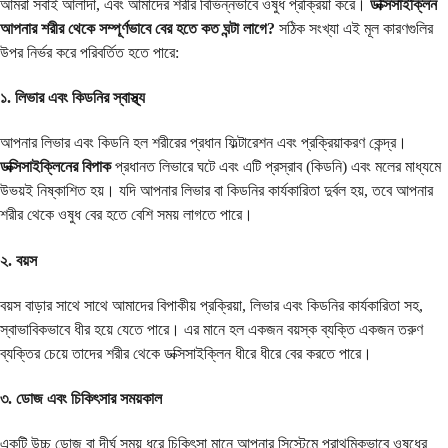
আমরা সবাই আলাদা, এবং আমাদের শরীর বিভিন্নভাবে ওষুধ প্রক্রিয়া করে।
ডক্সিসাইক্লিন
আপনার শরীর থেকে সম্পূর্ণভাবে বের হতে কত ঘন্টা লাগে?
সঠিক সংখ্যা এই মূল কারণগুলির
উপর নির্ভর করে পরিবর্তিত হতে পারে:
১. লিভার এবং কিডনির স্বাস্থ্য
আপনার লিভার এবং কিডনি হল শরীরের প্রধান ফিল্টারেশন এবং প্রক্রিয়াকরণ কেন্দ্র।
ডক্সিসাইক্লিনের বিপাক
প্রধানত লিভারে ঘটে এবং এটি প্রস্রাব (কিডনি) এবং মলের মাধ্যমে
উভয়ই নিষ্কাশিত হয়। যদি আপনার লিভার বা কিডনির কার্যকারিতা দুর্বল হয়, তবে আপনার
শরীর থেকে ওষুধ বের হতে বেশি সময় লাগতে পারে।
২. বয়স
বয়স বাড়ার সাথে সাথে আমাদের বিপাকীয় প্রক্রিয়া, লিভার এবং কিডনির কার্যকারিতা সহ,
স্বাভাবিকভাবে ধীর হয়ে যেতে পারে। এর মানে হল একজন বয়স্ক ব্যক্তি একজন তরুণ
ব্যক্তির চেয়ে তাদের শরীর থেকে ডক্সিসাইক্লিন ধীরে ধীরে বের করতে পারে।
৩. ডোজ এবং চিকিৎসার সময়কাল
একটি উচ্চ ডোজ বা দীর্ঘ সময় ধরে চিকিৎসা মানে আপনার সিস্টেমে প্রাথমিকভাবে ওষুধের