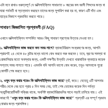
এটা মনে রাখাও গুরুত্বপূর্ণ যে ডক্সিসাইক্লিন সাধারণত ৮ বছরের কম বয়সী শিশুদের জন্য বা
যারা গর্ভবতী বা স্তন্যদান করছেন তাদের জন্য সুপারিশ করা হয় না, কারণ এটি দাঁত এবং
হাড়ের বিকাশে প্রভাবিত করতে পারে।
সাধারণ জিজ্ঞাসিত প্রশ্নাবলী (FAQ)
এখানে ডক্সিসাইক্লিন সম্পর্কিত আরও কিছু সাধারণ প্রশ্নের উত্তর দেওয়া হল।
১. ডক্সিসাইক্লিন কাজ করতে কত সময় লাগে?
ব্যাকটেরিয়াল সংক্রমণের জন্য, আপনি
প্রায়শই ২৪ থেকে ৪৮ ঘন্টার মধ্যে ভালো বোধ করতে শুরু করবেন। তবে, ব্রণের সমস্যা বা
রোজাসিয়ার মতো অবস্থার জন্য, একটি লক্ষণীয় উন্নতি দেখতে ধারাবাহিক ব্যবহারে কয়েক
সপ্তাহ সময় লাগতে পারে। এমনকি যদি আপনি ভালো বোধ করেন, তবুও আপনাকে পুরো
কোর্সটি শেষ করতে হবে।
২. ওষুধ বন্ধ করার পরেও কি ডক্সিসাইক্লিন কাজ করে?
হ্যাঁ, করে। যেহেতু এটি আপনার
শরীর থেকে বের হতে প্রায় ৫ দিন সময় নেয়, তাই শেষ ডোজের কয়েক দিন পর্যন্ত
অ্যান্টিবায়োটিকটি সক্রিয় থাকে, অবশিষ্ট ব্যাকটেরিয়াগুলির সাথে লড়াই চালিয়ে যায়। এই
কারণেই "
ওষুধ বন্ধ করার পরেও কি ডক্সিসাইক্লিন কাজ করে?
" প্রশ্নটি এর সম্পূর্ণ প্রভাব
বোঝার জন্য প্রাসঙ্গিক।