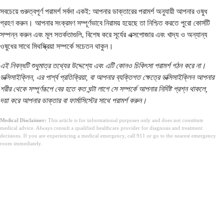
সবচেয়ে গুরুত্বপূর্ণ পরামর্শ সর্বদা একই: আপনার ডাক্তারের পরামর্শ অনুযায়ী আপনার ওষুধ
গ্রহণ করুন। আপনার সংক্রমণ সম্পূর্ণভাবে নিরাময় হয়েছে তা নিশ্চিত করতে পুরো কোর্সটি
সম্পন্ন করুন এবং মূল সতর্কতাগুলি, বিশেষ করে সূর্যের এক্সপোজার এবং খাদ্য ও অন্যান্য
ওষুধের সাথে মিথস্ক্রিয়া সম্পর্কে সচেতন থাকুন।
এই নিবন্ধটি শুধুমাত্র তথ্যের উদ্দেশ্যে এবং এটি কোনও চিকিৎসা পরামর্শ গঠন করে না।
ডক্সিসাইক্লিন, এর পার্শ্ব প্রতিক্রিয়া, বা
আপনার ব্যক্তিগত ক্ষেত্রে ডক্সিসাইক্লিন আপনার
শরীর থেকে সম্পূর্ণরূপে বের হতে কত ঘন্টা লাগে
সে সম্পর্কে আপনার নির্দিষ্ট প্রশ্ন থাকলে,
দয়া করে আপনার ডাক্তার বা ফার্মাসিস্টের সাথে পরামর্শ করুন।
Medical Disclaimer:
This article is for informational purposes only and does not constitute
medical advice. Always consult a qualified healthcare provider for diagnosis and treatment
decisions. If you are experiencing a medical emergency, call 911 or go to the nearest emergency
room immediately.