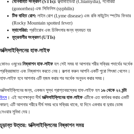
যৌনবাহিত সংক্রমণ (STIs):
ক্ল্যামাইডিয়া (Chlamydia), গনোরিয়া
(gonorrhea) এবং সিফিলিস (syphilis)
টিক বাহিত রোগ:
লাইম রোগ (Lyme disease) এবং রকি মাউন্টেন স্পটেড ফিভার
(Rocky Mountain spotted fever)
ম্যালেরিয়া:
প্রতিরোধ এবং চিকিৎসার জন্য ব্যবহৃত হয়
মূত্রনালীর সংক্রমণ (UTIs)
ডক্সিসাইক্লিনের হাফ-লাইফ
কোনও ওষুধের
নিষ্কাশন হাফ-লাইফ
হল সেই সময় যা আপনার শরীর সক্রিয় পদার্থের অর্ধেক
প্রক্রিয়াজাত এবং নিষ্কাশন করতে নেয়। কল্পনা করুন আপনি একটি পুরো পিৎজা খেলেন।
হাফ-লাইফ হবে আপনার এটি হজম করার পর অর্ধেক অনুভব করার সময়।
ডক্সিসাইক্লিনের জন্য, একজন সুস্থ প্রাপ্তবয়স্কের হাফ-লাইফ হল
১৬ থেকে ২২ ঘন্টা
উৎস
। এই অপেক্ষাকৃত দীর্ঘ
ডক্সিসাইক্লিনের হাফ-লাইফ
এটিকে এত কার্যকর করার একটি
কারণ; এটি আপনার শরীরে দীর্ঘ সময় ধরে সক্রিয় থাকে, যা দিনে একবার বা দুবার ডোজ
নেওয়ার সুবিধা দেয়।
চূড়ান্ত উত্তর: ডক্সিসাইক্লিনের নিষ্কাশন সময়