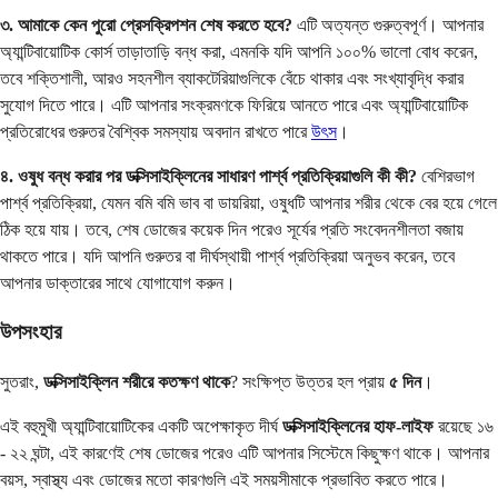
৩. আমাকে কেন পুরো প্রেসক্রিপশন শেষ করতে হবে?
এটি অত্যন্ত গুরুত্বপূর্ণ। আপনার
অ্যান্টিবায়োটিক কোর্স তাড়াতাড়ি বন্ধ করা, এমনকি যদি আপনি ১০০% ভালো বোধ করেন,
তবে শক্তিশালী, আরও সহনশীল ব্যাকটেরিয়াগুলিকে বেঁচে থাকার এবং সংখ্যাবৃদ্ধি করার
সুযোগ দিতে পারে। এটি আপনার সংক্রমণকে ফিরিয়ে আনতে পারে এবং অ্যান্টিবায়োটিক
প্রতিরোধের গুরুতর বৈশ্বিক সমস্যায় অবদান রাখতে পারে
উৎস
।
৪. ওষুধ বন্ধ করার পর ডক্সিসাইক্লিনের সাধারণ পার্শ্ব প্রতিক্রিয়াগুলি কী কী?
বেশিরভাগ
পার্শ্ব প্রতিক্রিয়া, যেমন বমি বমি ভাব বা ডায়রিয়া, ওষুধটি আপনার শরীর থেকে বের হয়ে গেলে
ঠিক হয়ে যায়। তবে, শেষ ডোজের কয়েক দিন পরেও সূর্যের প্রতি সংবেদনশীলতা বজায়
থাকতে পারে। যদি আপনি গুরুতর বা দীর্ঘস্থায়ী পার্শ্ব প্রতিক্রিয়া অনুভব করেন, তবে
আপনার ডাক্তারের সাথে যোগাযোগ করুন।
উপসংহার
সুতরাং,
ডক্সিসাইক্লিন শরীরে কতক্ষণ থাকে
? সংক্ষিপ্ত উত্তর হল প্রায়
৫ দিন
।
এই বহুমুখী অ্যান্টিবায়োটিকের একটি অপেক্ষাকৃত দীর্ঘ
ডক্সিসাইক্লিনের হাফ-লাইফ
রয়েছে ১৬
- ২২ ঘন্টা, এই কারণেই শেষ ডোজের পরেও এটি আপনার সিস্টেমে কিছুক্ষণ থাকে। আপনার
বয়স, স্বাস্থ্য এবং ডোজের মতো কারণগুলি এই সময়সীমাকে প্রভাবিত করতে পারে।