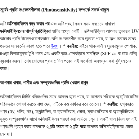
সূর্যের প্রতি সংবেদনশীলতা (Photosensitivity) সম্পর্কে সতর্ক থাকুন
এটি
ডক্সিসাইক্লিন বন্ধ করার পর
এবং এটি গ্রহণ করার সময় সবচেয়ে সাধারণ
ডক্সিসাইক্লিনের পার্শ্ব প্রতিক্রিয়া
গুলির মধ্যে একটি। ডক্সিসাইক্লিন আপনার ত্বককে UV
আলোর প্রতি উল্লেখযোগ্যভাবে বেশি সংবেদনশীল করে তুলতে পারে, যা অল্প সময়ের মধ্যে
গুরুতর সানবার্নের কারণ হতে পারে
উৎস
। *
করণীয়:
বাইরে থাকাকালীন সুরক্ষামূলক পোশাক,
চওড়া কিনারাযুক্ত টুপি পরুন এবং একটি ব্রড-স্পেকট্রাম সানস্ক্রিন (SPF ৩০ বা তার বেশি)
ব্যবহার করুন। শেষ ডোজের প্রায় ৫ দিন পরেও এই সতর্কতা অবলম্বন করা বুদ্ধিমানের
কাজ।
আপনার খাবার, পানীয় এবং সম্পূরকগুলির প্রতি খেয়াল রাখুন
ডক্সিসাইক্লিন নির্দিষ্ট খনিজগুলির সাথে আবদ্ধ হতে পারে, যা আপনার শরীরকে অ্যান্টিবায়োটিক
সঠিকভাবে শোষণ করতে বাধা দেয়, এটিকে কম কার্যকর করে তোলে। *
করণীয়:
দুগ্ধজাত
পণ্য (দুধ, পনির, দই), অ্যান্টাসিড, বা ক্যালসিয়াম, লোহা, ম্যাগনেসিয়াম বা অ্যালুমিনিয়াম
যুক্ত সম্পূরকগুলির সাথে ডক্সিসাইক্লিন গ্রহণ করা এড়িয়ে চলুন। একটি ভাল নিয়ম হল এই
পণ্যগুলি গ্রহণ করার কমপক্ষে
২ ঘন্টা আগে বা ২ ঘন্টা পরে
আপনার ডক্সিসাইক্লিনের ডোজ
নেওয়া।