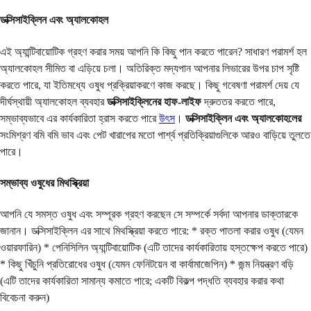
ডক্সিসাইক্লিন এবং অ্যালকোহল
এই অ্যান্টিবায়োটিক গ্রহণ করার সময় আপনি কি কিছু পান করতে পারেন? সাধারণ পরামর্শ হল
অ্যালকোহল সীমিত বা এড়িয়ে চলা। অতিরিক্ত মদ্যপান আপনার লিভারের উপর চাপ সৃষ্টি
করতে পারে, যা ইতিমধ্যে ওষুধ প্রক্রিয়াকরণে কাজ করছে। কিছু গবেষণা পরামর্শ দেয় যে
দীর্ঘস্থায়ী অ্যালকোহল ব্যবহার
ডক্সিসাইক্লিনের হাফ-লাইফ
দ্রুততর করতে পারে,
সম্ভাব্যভাবে এর কার্যকারিতা হ্রাস করতে পারে
উৎস
।
ডক্সিসাইক্লিন এবং অ্যালকোহলের
সংমিশ্রণ বমি বমি ভাব এবং পেট খারাপের মতো পার্শ্ব প্রতিক্রিয়াগুলিকে আরও বাড়িয়ে তুলতে
পারে।
সম্ভাব্য ওষুধের মিথস্ক্রিয়া
আপনি যে সমস্ত ওষুধ এবং সম্পূরক গ্রহণ করছেন সে সম্পর্কে সর্বদা আপনার ডাক্তারকে
জানান। ডক্সিসাইক্লিন এর সাথে মিথস্ক্রিয়া করতে পারে: * রক্ত পাতলা করার ওষুধ (যেমন
ওয়ারফারিন) * পেনিসিলিন অ্যান্টিবায়োটিক (এটি তাদের কার্যকারিতায় হস্তক্ষেপ করতে পারে)
* কিছু খিঁচুনি প্রতিরোধের ওষুধ (যেমন ফেনিটয়েন বা কার্বামাজেপিন) * জন্ম নিয়ন্ত্রণ বড়ি
(এটি তাদের কার্যকারিতা সামান্য কমাতে পারে; একটি বিকল্প পদ্ধতি ব্যবহার করার কথা
বিবেচনা করুন)