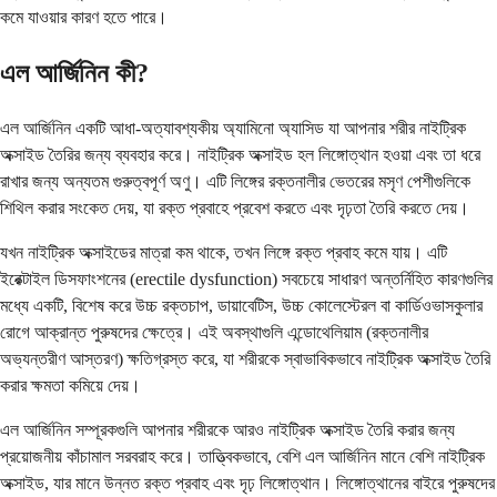
কমে যাওয়ার কারণ হতে পারে।
এল আর্জিনিন কী?
এল আর্জিনিন একটি আধা-অত্যাবশ্যকীয় অ্যামিনো অ্যাসিড যা আপনার শরীর নাইট্রিক
অক্সাইড তৈরির জন্য ব্যবহার করে। নাইট্রিক অক্সাইড হল লিঙ্গোত্থান হওয়া এবং তা ধরে
রাখার জন্য অন্যতম গুরুত্বপূর্ণ অণু। এটি লিঙ্গের রক্তনালীর ভেতরের মসৃণ পেশীগুলিকে
শিথিল করার সংকেত দেয়, যা রক্ত ​​প্রবাহে প্রবেশ করতে এবং দৃঢ়তা তৈরি করতে দেয়।
যখন নাইট্রিক অক্সাইডের মাত্রা কম থাকে, তখন লিঙ্গে রক্ত ​​প্রবাহ কমে যায়। এটি
ইরেক্টাইল ডিসফাংশনের (erectile dysfunction) সবচেয়ে সাধারণ অন্তর্নিহিত কারণগুলির
মধ্যে একটি, বিশেষ করে উচ্চ রক্তচাপ, ডায়াবেটিস, উচ্চ কোলেস্টেরল বা কার্ডিওভাসকুলার
রোগে আক্রান্ত পুরুষদের ক্ষেত্রে। এই অবস্থাগুলি এন্ডোথেলিয়াম (রক্তনালীর
অভ্যন্তরীণ আস্তরণ) ক্ষতিগ্রস্ত করে, যা শরীরকে স্বাভাবিকভাবে নাইট্রিক অক্সাইড তৈরি
করার ক্ষমতা কমিয়ে দেয়।
এল আর্জিনিন সম্পূরকগুলি আপনার শরীরকে আরও নাইট্রিক অক্সাইড তৈরি করার জন্য
প্রয়োজনীয় কাঁচামাল সরবরাহ করে। তাত্ত্বিকভাবে, বেশি এল আর্জিনিন মানে বেশি নাইট্রিক
অক্সাইড, যার মানে উন্নত রক্ত ​​প্রবাহ এবং দৃঢ় লিঙ্গোত্থান। লিঙ্গোত্থানের বাইরে পুরুষদের