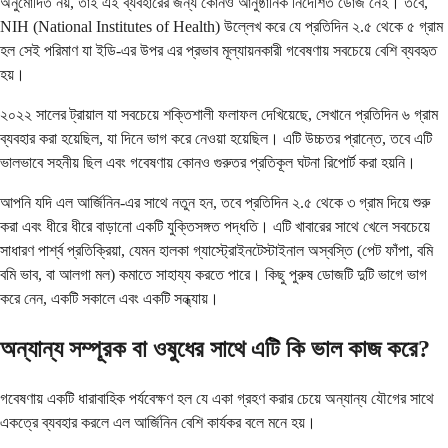
অনুমোদিত নয়, তাই এই ব্যবহারের জন্য কোনও আনুষ্ঠানিক নির্দেশিত ডোজ নেই। তবে,
NIH (National Institutes of Health) উল্লেখ করে যে প্রতিদিন ২.৫ থেকে ৫ গ্রাম
হল সেই পরিমাণ যা ইডি-এর উপর এর প্রভাব মূল্যায়নকারী গবেষণায় সবচেয়ে বেশি ব্যবহৃত
হয়।
২০২২ সালের ট্রায়াল যা সবচেয়ে শক্তিশালী ফলাফল দেখিয়েছে, সেখানে প্রতিদিন ৬ গ্রাম
ব্যবহার করা হয়েছিল, যা দিনে ভাগ করে নেওয়া হয়েছিল। এটি উচ্চতর প্রান্তে, তবে এটি
ভালভাবে সহনীয় ছিল এবং গবেষণায় কোনও গুরুতর প্রতিকূল ঘটনা রিপোর্ট করা হয়নি।
আপনি যদি এল আর্জিনিন-এর সাথে নতুন হন, তবে প্রতিদিন ২.৫ থেকে ৩ গ্রাম দিয়ে শুরু
করা এবং ধীরে ধীরে বাড়ানো একটি যুক্তিসঙ্গত পদ্ধতি। এটি খাবারের সাথে খেলে সবচেয়ে
সাধারণ পার্শ্ব প্রতিক্রিয়া, যেমন হালকা গ্যাস্ট্রোইনটেস্টাইনাল অস্বস্তি (পেট ফাঁপা, বমি
বমি ভাব, বা আলগা মল) কমাতে সাহায্য করতে পারে। কিছু পুরুষ ডোজটি দুটি ভাগে ভাগ
করে নেন, একটি সকালে এবং একটি সন্ধ্যায়।
অন্যান্য সম্পূরক বা ওষুধের সাথে এটি কি ভাল কাজ করে?
গবেষণায় একটি ধারাবাহিক পর্যবেক্ষণ হল যে একা গ্রহণ করার চেয়ে অন্যান্য যৌগের সাথে
একত্রে ব্যবহার করলে এল আর্জিনিন বেশি কার্যকর বলে মনে হয়।