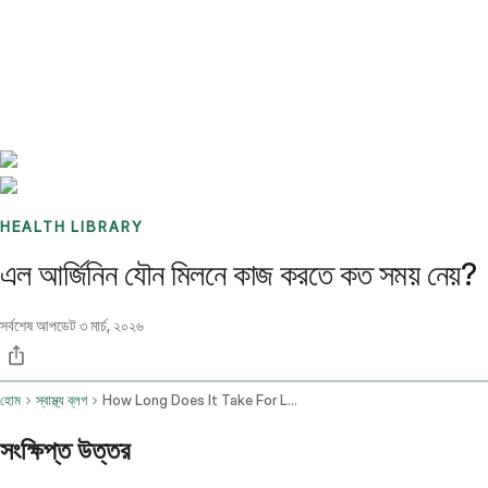
Benchmarks
Stories
FAQ
Sign up / Log in
HEALTH LIBRARY
এল আর্জিনিন যৌন মিলনে কাজ করতে কত সময় নেয়?
সর্বশেষ আপডেট
৩ মার্চ, ২০২৬
হোম
স্বাস্থ্য ব্লগ
How Long Does It Take For L Arginine To Work Sexually
সংক্ষিপ্ত উত্তর