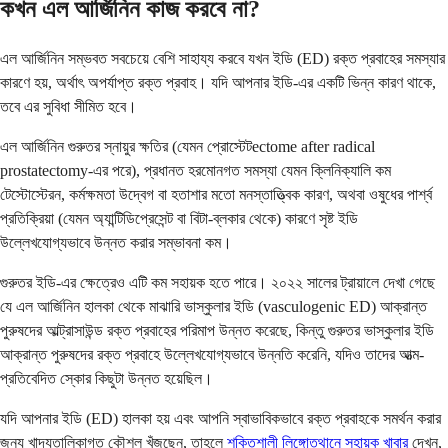
কখন এল আর্জিনিন কাজ করবে না?
এল আর্জিনিন সম্ভবত সবচেয়ে বেশি সাহায্য করবে যখন ইডি (ED) রক্ত ​​প্রবাহের সমস্যার
কারণে হয়, অর্থাৎ অপর্যাপ্ত রক্ত ​​প্রবাহ। যদি আপনার ইডি-এর একটি ভিন্ন কারণ থাকে,
তবে এর সুবিধা সীমিত হবে।
এল আর্জিনিন গুরুতর স্নায়ুর ক্ষতির (যেমন প্রোস্টেটectome after radical
prostatectomy-এর পরে), প্রধানত হরমোনগত সমস্যা যেমন ক্লিনিক্যালি কম
টেস্টোস্টেরন, কর্মক্ষমতা উদ্বেগ বা হতাশার মতো মনস্তাত্ত্বিক কারণ, অথবা ওষুধের পার্শ্ব
প্রতিক্রিয়া (যেমন অ্যান্টিডিপ্রেসেন্ট বা বিটা-ব্লকার থেকে) কারণে সৃষ্ট ইডি
উল্লেখযোগ্যভাবে উন্নত করার সম্ভাবনা কম।
গুরুতর ইডি-এর ক্ষেত্রেও এটি কম সহায়ক হতে পারে। ২০২২ সালের ট্রায়ালে দেখা গেছে
যে এল আর্জিনিন হালকা থেকে মাঝারি ভাস্কুলার ইডি (vasculogenic ED) আক্রান্ত
পুরুষদের আল্ট্রাসাউন্ড রক্ত ​​প্রবাহের পরিমাপ উন্নত করেছে, কিন্তু গুরুতর ভাস্কুলার ইডি
আক্রান্ত পুরুষদের রক্ত ​​প্রবাহে উল্লেখযোগ্যভাবে উন্নতি করেনি, যদিও তাদের আত্ম-
প্রতিবেদিত স্কোর কিছুটা উন্নত হয়েছিল।
যদি আপনার ইডি (ED) হালকা হয় এবং আপনি স্বাভাবিকভাবে রক্ত ​​প্রবাহকে সমর্থন করার
জন্য খাদ্যতালিকাগত কৌশল খুঁজছেন, তাহলে
শক্তিশালী লিঙ্গোত্থানে সহায়ক খাবার
দেখুন,