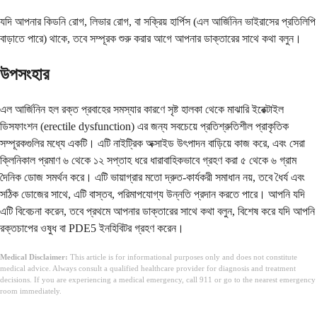
যদি আপনার কিডনি রোগ, লিভার রোগ, বা সক্রিয় হার্পিস (এল আর্জিনিন ভাইরাসের প্রতিলিপি
বাড়াতে পারে) থাকে, তবে সম্পূরক শুরু করার আগে আপনার ডাক্তারের সাথে কথা বলুন।
উপসংহার
এল আর্জিনিন হল রক্ত ​​প্রবাহের সমস্যার কারণে সৃষ্ট হালকা থেকে মাঝারি ইরেক্টাইল
ডিসফাংশন (erectile dysfunction) এর জন্য সবচেয়ে প্রতিশ্রুতিশীল প্রাকৃতিক
সম্পূরকগুলির মধ্যে একটি। এটি নাইট্রিক অক্সাইড উৎপাদন বাড়িয়ে কাজ করে, এবং সেরা
ক্লিনিকাল প্রমাণ ৬ থেকে ১২ সপ্তাহ ধরে ধারাবাহিকভাবে গ্রহণ করা ৫ থেকে ৬ গ্রাম
দৈনিক ডোজ সমর্থন করে। এটি ভায়াগ্রার মতো দ্রুত-কার্যকরী সমাধান নয়, তবে ধৈর্য এবং
সঠিক ডোজের সাথে, এটি বাস্তব, পরিমাপযোগ্য উন্নতি প্রদান করতে পারে। আপনি যদি
এটি বিবেচনা করেন, তবে প্রথমে আপনার ডাক্তারের সাথে কথা বলুন, বিশেষ করে যদি আপনি
রক্তচাপের ওষুধ বা PDE5 ইনহিবিটর গ্রহণ করেন।
Medical Disclaimer:
This article is for informational purposes only and does not constitute
medical advice. Always consult a qualified healthcare provider for diagnosis and treatment
decisions. If you are experiencing a medical emergency, call 911 or go to the nearest emergency
room immediately.