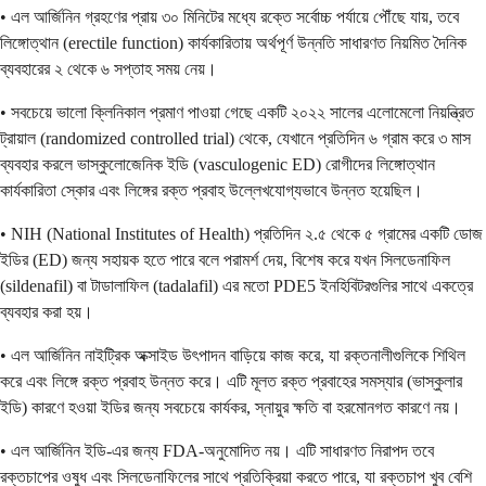
• এল আর্জিনিন গ্রহণের প্রায় ৩০ মিনিটের মধ্যে রক্তে সর্বোচ্চ পর্যায়ে পৌঁছে যায়, তবে
লিঙ্গোত্থান (erectile function) কার্যকারিতায় অর্থপূর্ণ উন্নতি সাধারণত নিয়মিত দৈনিক
ব্যবহারের ২ থেকে ৬ সপ্তাহ সময় নেয়।
• সবচেয়ে ভালো ক্লিনিকাল প্রমাণ পাওয়া গেছে একটি ২০২২ সালের এলোমেলো নিয়ন্ত্রিত
ট্রায়াল (randomized controlled trial) থেকে, যেখানে প্রতিদিন ৬ গ্রাম করে ৩ মাস
ব্যবহার করলে ভাস্কুলোজেনিক ইডি (vasculogenic ED) রোগীদের লিঙ্গোত্থান
কার্যকারিতা স্কোর এবং লিঙ্গের রক্ত ​​প্রবাহ উল্লেখযোগ্যভাবে উন্নত হয়েছিল।
• NIH (National Institutes of Health) প্রতিদিন ২.৫ থেকে ৫ গ্রামের একটি ডোজ
ইডির (ED) জন্য সহায়ক হতে পারে বলে পরামর্শ দেয়, বিশেষ করে যখন সিলডেনাফিল
(sildenafil) বা টাডালাফিল (tadalafil) এর মতো PDE5 ইনহিবিটরগুলির সাথে একত্রে
ব্যবহার করা হয়।
• এল আর্জিনিন নাইট্রিক অক্সাইড উৎপাদন বাড়িয়ে কাজ করে, যা রক্তনালীগুলিকে শিথিল
করে এবং লিঙ্গে রক্ত ​​প্রবাহ উন্নত করে। এটি মূলত রক্ত ​​প্রবাহের সমস্যার (ভাস্কুলার
ইডি) কারণে হওয়া ইডির জন্য সবচেয়ে কার্যকর, স্নায়ুর ক্ষতি বা হরমোনগত কারণে নয়।
• এল আর্জিনিন ইডি-এর জন্য FDA-অনুমোদিত নয়। এটি সাধারণত নিরাপদ তবে
রক্তচাপের ওষুধ এবং সিলডেনাফিলের সাথে প্রতিক্রিয়া করতে পারে, যা রক্তচাপ খুব বেশি