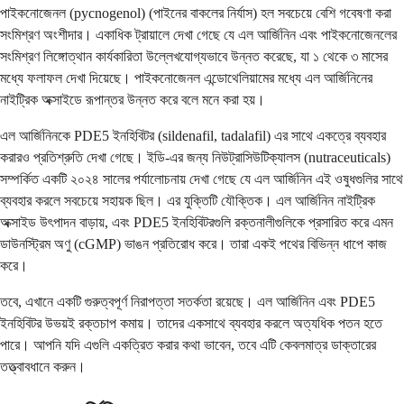
পাইকনোজেনল (pycnogenol) (পাইনের বাকলের নির্যাস) হল সবচেয়ে বেশি গবেষণা করা
সংমিশ্রণ অংশীদার। একাধিক ট্রায়ালে দেখা গেছে যে এল আর্জিনিন এবং পাইকনোজেনলের
সংমিশ্রণ লিঙ্গোত্থান কার্যকারিতা উল্লেখযোগ্যভাবে উন্নত করেছে, যা ১ থেকে ৩ মাসের
মধ্যে ফলাফল দেখা দিয়েছে। পাইকনোজেনল এন্ডোথেলিয়ামের মধ্যে এল আর্জিনিনের
নাইট্রিক অক্সাইডে রূপান্তর উন্নত করে বলে মনে করা হয়।
এল আর্জিনিনকে PDE5 ইনহিবিটর (sildenafil, tadalafil) এর সাথে একত্রে ব্যবহার
করারও প্রতিশ্রুতি দেখা গেছে। ইডি-এর জন্য নিউট্রাসিউটিক্যালস (nutraceuticals)
সম্পর্কিত একটি ২০২৪ সালের পর্যালোচনায় দেখা গেছে যে এল আর্জিনিন এই ওষুধগুলির সাথে
ব্যবহার করলে সবচেয়ে সহায়ক ছিল। এর যুক্তিটি যৌক্তিক। এল আর্জিনিন নাইট্রিক
অক্সাইড উৎপাদন বাড়ায়, এবং PDE5 ইনহিবিটরগুলি রক্তনালীগুলিকে প্রসারিত করে এমন
ডাউনস্ট্রিম অণু (cGMP) ভাঙন প্রতিরোধ করে। তারা একই পথের বিভিন্ন ধাপে কাজ
করে।
তবে, এখানে একটি গুরুত্বপূর্ণ নিরাপত্তা সতর্কতা রয়েছে। এল আর্জিনিন এবং PDE5
ইনহিবিটর উভয়ই রক্তচাপ কমায়। তাদের একসাথে ব্যবহার করলে অত্যধিক পতন হতে
পারে। আপনি যদি এগুলি একত্রিত করার কথা ভাবেন, তবে এটি কেবলমাত্র ডাক্তারের
তত্ত্বাবধানে করুন।