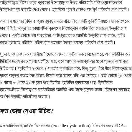
আল্ট্রাসাউন্ডে লিঙ্গের রক্ত ​​প্রবাহের উদ্দেশ্যমূলক উভয় পরিমাপেই পরিসংখ্যানগতভাবে
উল্লেখযোগ্য উন্নতি দেখা গেছে। প্ল্যাসিবো গ্রুপে কোনও অর্থপূর্ণ পরিবর্তন দেখা যায়নি।
এক মাস ধরে প্রতিদিন ৫ গ্রাম ব্যবহার করে পরিচালিত একটি পূর্ববর্তী ট্রায়ালে হালকা থেকে
মাঝারি ইডি আক্রান্ত ডায়াবেটিক পুরুষদের লিঙ্গোত্থান কার্যকারিতা স্কোরের উন্নতি দেখা
গেছে। একই ডোজে ছয় সপ্তাহের একটি ট্রায়ালেও আত্মনিষ্ঠ উন্নতি দেখা গেছে, যদিও
রক্ত ​​প্রবাহের পরিমাপে পরিসংখ্যানগতভাবে উল্লেখযোগ্য পরিবর্তন দেখা যায়নি।
সুতরাং, বাস্তবসম্মত সময়সীমাটি দেখতে এমন: একটি একক ডোজের পরে, এল আর্জিনিন ৩০
মিনিটের মধ্যে রক্ত ​​প্রবাহে পৌঁছে যায়, তবে আপনার ভায়াগ্রা-এর মতো প্রভাব আশা করা
উচিত নয়। প্রতিদিন ২ থেকে ৪ সপ্তাহ ব্যবহারের পরে, কিছু পুরুষ ধীরে ধীরে লিঙ্গোত্থানের
দৃঢ়তা অনুভব করতে শুরু করেন, বিশেষ করে হালকা ইডি-এর ক্ষেত্রে। উচ্চ ডোজে (৫ থেকে
৬ গ্রাম) ৬ থেকে ১২ সপ্তাহ ধরে নিয়মিত প্রতিদিন ব্যবহারের পরে, ক্লিনিকাল
ট্রায়ালগুলিতে লিঙ্গোত্থান কার্যকারিতার আত্মনিষ্ঠ এবং উদ্দেশ্যমূলক উভয় পরিমাপেই সবচেয়ে
অর্থপূর্ণ উন্নতি পরিলক্ষিত হয়েছে।
কত ডোজ নেওয়া উচিত?
এল আর্জিনিন ইরেক্টাইল ডিসফাংশন (erectile dysfunction) চিকিৎসার জন্য FDA-