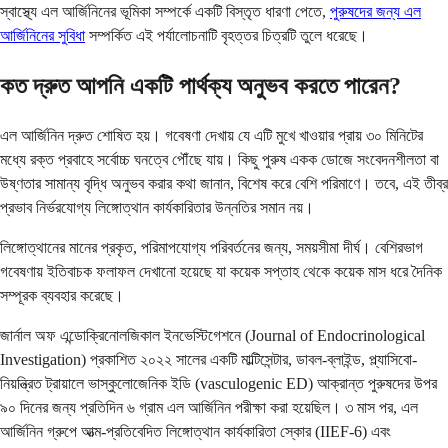
স্বাস্থ্যে এল আর্জিনিনের ভূমিকা সম্পর্কে একটি বিস্তৃত ধারণা পেতে,
পুরুষদের জন্য এল
আর্জিনিনের সুবিধা
সম্পর্কিত এই পর্যালোচনাটি বৃহত্তর চিত্রটি তুলে ধরেছে।
কত দ্রুত আপনি একটি পার্থক্য অনুভব করতে পারেন?
এল আর্জিনিন দ্রুত শোষিত হয়। গবেষণা দেখায় যে এটি মুখে খাওয়ার প্রায় ৩০ মিনিটের
মধ্যে রক্ত ​​প্রবাহে সর্বোচ্চ ঘনত্বে পৌঁছে যায়। কিছু পুরুষ একক ডোজে সংবেদনশীলতা বা
উষ্ণতার সামান্য বৃদ্ধি অনুভব করার কথা জানান, বিশেষ করে বেশি পরিমাণে। তবে, এই তীব্র
প্রভাব নির্ভরযোগ্য লিঙ্গোত্থান কার্যকারিতার উন্নতির সমান নয়।
লিঙ্গোত্থানের মানের প্রকৃত, পরিমাপযোগ্য পরিবর্তনের জন্য, সময়সীমা দীর্ঘ। বেশিরভাগ
গবেষণায় ইতিবাচক ফলাফল দেখানো হয়েছে যা কয়েক সপ্তাহ থেকে কয়েক মাস ধরে দৈনিক
সম্পূরক ব্যবহার করেছে।
জার্নাল অফ এন্ডোক্রিনোলজিকাল ইনভেস্টিগেশনে (Journal of Endocrinological
Investigation) প্রকাশিত ২০২২ সালের একটি মাল্টিসেন্টার, ডাবল-ব্লাইন্ড, প্ল্যাসিবো-
নিয়ন্ত্রিত ট্রায়ালে ভাস্কুলোজেনিক ইডি (vasculogenic ED) আক্রান্ত পুরুষদের উপর
৯০ দিনের জন্য প্রতিদিন ৬ গ্রাম এল আর্জিনিন পরীক্ষা করা হয়েছিল। ৩ মাস পর, এল
আর্জিনিন গ্রুপে আত্ম-প্রতিবেদিত লিঙ্গোত্থান কার্যকারিতা স্কোর (IIEF-6) এবং