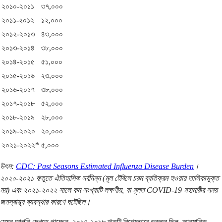
২০১০-২০১১
৩৭,০০০
২০১১-২০১২
১২,০০০
২০১২-২০১৩
৪৩,০০০
২০১৩-২০১৪
৩৮,০০০
২০১৪-২০১৫
৫১,০০০
২০১৫-২০১৬
২৩,০০০
২০১৬-২০১৭
৩৮,০০০
২০১৭-২০১৮
৫২,০০০
২০১৮-২০১৯
২৮,০০০
২০১৯-২০২০
২০,০০০
২০২১-২০২২*
৫,০০০
উৎস:
CDC: Past Seasons Estimated Influenza Disease Burden
।
২০২০-২০২১ ঋতুতে ঐতিহাসিক সর্বনিম্ন (মূল টেবিলে চরম ব্যতিক্রম হওয়ায় তালিকাভুক্ত
নয়) এবং ২০২১-২০২২ সালে কম সংখ্যাটি লক্ষণীয়, যা মূলত COVID-19 মহামারীর সময়
জনস্বাস্থ্য ব্যবস্থার কারণে ঘটেছিল।
যেমন আপনি দেখতে পাচ্ছেন, ২০১৭-২০১৮ ঋতুটি বিশেষভাবে গুরুতর ছিল, আনুমানিক