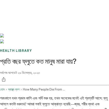
Benchmarks
Stories
FAQ
Sign up / Log in
HEALTH LIBRARY
প্রতি বছর ফ্লুতে কত মানুষ মারা যায়?
সর্বশেষ আপডেট
২৬ ডিসেম্বর, ২০২৫
হোম
স্বাস্থ্য ব্লগ
How Many People Die From The Flu Each Year
শরৎকালে যখন প্রথম কাশি এবং সর্দি শুরু হয়, তখন অনেকের মনেই এই প্রশ্নটি আসে: ফ্লু
আসলে কতটা গুরুতর? আমরা সবাই ফ্লুতে আক্রান্ত হয়েছি—জ্বর, শরীর ব্যথা এবং