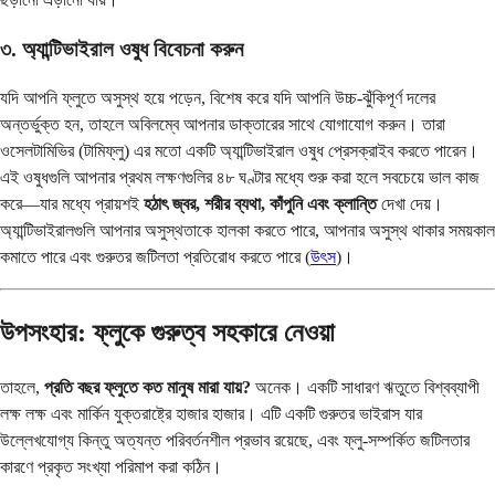
৩. অ্যান্টিভাইরাল ওষুধ বিবেচনা করুন
যদি আপনি ফ্লুতে অসুস্থ হয়ে পড়েন, বিশেষ করে যদি আপনি উচ্চ-ঝুঁকিপূর্ণ দলের
অন্তর্ভুক্ত হন, তাহলে অবিলম্বে আপনার ডাক্তারের সাথে যোগাযোগ করুন। তারা
ওসেলটামিভির (টামিফ্লু) এর মতো একটি অ্যান্টিভাইরাল ওষুধ প্রেসক্রাইব করতে পারেন।
এই ওষুধগুলি আপনার প্রথম লক্ষণগুলির ৪৮ ঘণ্টার মধ্যে শুরু করা হলে সবচেয়ে ভাল কাজ
করে—যার মধ্যে প্রায়শই
হঠাৎ জ্বর, শরীর ব্যথা, কাঁপুনি এবং ক্লান্তি
দেখা দেয়।
অ্যান্টিভাইরালগুলি আপনার অসুস্থতাকে হালকা করতে পারে, আপনার অসুস্থ থাকার সময়কাল
কমাতে পারে এবং গুরুতর জটিলতা প্রতিরোধ করতে পারে (
উৎস
)।
উপসংহার: ফ্লুকে গুরুত্ব সহকারে নেওয়া
তাহলে,
প্রতি বছর ফ্লুতে কত মানুষ মারা যায়?
অনেক। একটি সাধারণ ঋতুতে বিশ্বব্যাপী
লক্ষ লক্ষ এবং মার্কিন যুক্তরাষ্ট্রে হাজার হাজার। এটি একটি গুরুতর ভাইরাস যার
উল্লেখযোগ্য কিন্তু অত্যন্ত পরিবর্তনশীল প্রভাব রয়েছে, এবং ফ্লু-সম্পর্কিত জটিলতার
কারণে প্রকৃত সংখ্যা পরিমাপ করা কঠিন।