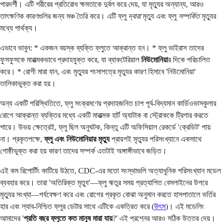
পারদর্শী। এটি শরীরের প্রতিরোধ ক্ষমতাকে দুর্বল করে দেয়, যা মৃত্যুর অন্যান্য, আরও
তাৎক্ষণিক কারণগুলির জন্য মঞ্চ তৈরি করে। এটি ফ্লু
দ্বারা
মৃত্যু এবং ফ্লু
সম্পর্কিত
মৃত্যুর
মধ্যে পার্থক্য।
এভাবে ভাবুন: * একজন বয়স্ক ব্যক্তি ফ্লুতে আক্রান্ত হন। * ফ্লু ভাইরাস তাদের
ফুসফুসকে মারাত্মকভাবে প্রদাহযুক্ত করে, যা ব্যাকটেরিয়াল
নিউমোনিয়া
র দিকে পরিচালিত
করে। * রোগী মারা যান, এবং মৃত্যুর শংসাপত্রে মৃত্যুর কারণ হিসাবে 'নিউমোনিয়া'
তালিকাভুক্ত করা হয়।
অন্য একটি পরিস্থিতিতে, ফ্লু সংক্রমণের প্রদাহজনিত চাপ পূর্ব-বিদ্যমান কার্ডিওভাসকুলার
রোগে আক্রান্ত ব্যক্তির মধ্যে একটি মারাত্মক হার্ট অ্যাটাক বা স্ট্রোককে ট্রিগার করতে
পারে। উভয় ক্ষেত্রেই, ফ্লু ছিল অনুঘটক, কিন্তু এটি অফিসিয়াল রেকর্ডে 'ক্রেডিট' পায়
না। প্রকৃতপক্ষে,
ফ্লু এবং নিউমোনিয়ার মৃত্যু
প্রায়শই মৃত্যুর পরিসংখ্যানে একসাথে
গোষ্ঠীভুক্ত করা হয় কারণ তাদের সম্পর্ক এতটাই অঙ্গাঙ্গীভাবে জড়িত।
এই কম রিপোর্টিং কাটিয়ে উঠতে, CDC-এর মতো সংস্থাগুলি অত্যাধুনিক পরিসংখ্যান মডেল
ব্যবহার করে। তারা 'অতিরিক্ত মৃত্যু'—ফ্লু ঋতুর সময় প্রত্যাশিত বেসলাইনের উপরে
মৃত্যুর সংখ্যা—পর্যবেক্ষণ করে এবং রোগের প্রকৃত বোঝা অনুমান করতে হাসপাতালে ভর্তির
হার এবং ল্যাব-নিশ্চিত ফ্লুর ডেটার সাথে এটিকে একত্রিত করে (
উৎস
)। এই মডেলিং
আমাদের '
প্রতি বছর ফ্লুতে কত মানুষ মারা যায়
?' এই প্রশ্নের আরও সঠিক উত্তর দেয়।