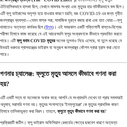
ঐতিহাসিকভাবে হালকা ছিল, যেখানে মামলার সংখ্যা এবং মৃত্যুর হার নাটকীয়ভাবে কম ছিল।
এটি ফ্লু ভাইরাসের অদৃশ্য হয়ে যাওয়ার কারণে হয়নি; বরং COVID-19 এর জন্য গৃহীত
জনস্বাস্থ্য ব্যবস্থা—যেমন মাস্ক পরা, সামাজিক দূরত্ব বজায় রাখা এবং হাত ধোয়া—ফ্লু
থামাতেও অত্যন্ত কার্যকর ছিল (
উৎস
)। এই সময়কাল একটি শক্তিশালী বাস্তব-বিশ্বের
পরীক্ষা হিসাবে কাজ করেছে যে এই আচরণগুলি ফ্লুর সংক্রমণকে কীভাবে প্রভাবিত করতে
পারে। এটি
ফ্লু বনাম COVID মৃত্যুর
অনেক তুলনাও নিয়ে এসেছে, যা তুলে ধরেছে যে
উভয়ই গুরুতর শ্বাসযন্ত্রের ভাইরাস যা অনুরূপ জনস্বাস্থ্য কৌশল দ্বারা হ্রাস করা যেতে
পারে।
গণনার চ্যালেঞ্জ: ফ্লুতে মৃত্যু আসলে কীভাবে গণনা করা
হয়?
এটি একটি সত্য যা অনেককে অবাক করে: আপনি যে সংখ্যাগুলি দেখেন তা প্রায় সবসময়ই
অনুমান
, সরাসরি গণনা নয়। মৃত্যুর শংসাপত্রে 'ইনফ্লুয়েঞ্জা' কে মৃত্যুর প্রাথমিক কারণ
হিসাবে তালিকাভুক্ত করা বিরল। তাহলে,
ফ্লুতে মৃত্যু কীভাবে গণনা করা হয়
?
প্রক্রিয়াটি জটিল। ফ্লু ভাইরাস অফিসিয়াল রেকর্ডের ক্ষেত্রে ছদ্মবেশ ধারণে অত্যন্ত