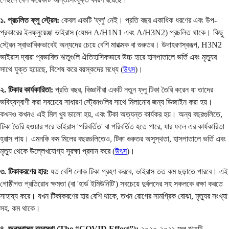
১. প্রচলিত ফ্লু স্ট্রেন:
কেবল একটি 'ফ্লু' নেই। প্রতি বছর একাধিক ধরণের এবং উপ-
প্রকারের ইনফ্লুয়েঞ্জা ভাইরাস (যেমন A/H1N1 এবং A/H3N2) প্রচলিত থাকে। কিছু
স্ট্রেন স্বাভাবিকভাবেই অন্যদের চেয়ে বেশি মারাত্মক বা গুরুতর। উদাহরণস্বরূপ, H3N2
ভাইরাস দ্বারা প্রভাবিত ঋতুগুলি ঐতিহাসিকভাবে উচ্চ হারে হাসপাতালে ভর্তি এবং মৃত্যুর
সাথে যুক্ত হয়েছে, বিশেষ করে বয়স্কদের মধ্যে (
উৎস
)।
২. টিকার কার্যকারিতা:
প্রতি বছর, বিজ্ঞানীরা একটি নতুন ফ্লু টিকা তৈরি করেন যা তাদের
ভবিষ্যদ্বাণী করা সবচেয়ে সাধারণ স্ট্রেনগুলির সাথে মিলানোর জন্য ডিজাইন করা হয়।
কখনও কখনও এই মিল খুব ভালো হয়, এবং টিকা অত্যন্ত কার্যকর হয়। অন্য বছরগুলিতে,
টিকা তৈরি হওয়ার পরে ভাইরাস 'পরিবর্তিত' বা পরিবর্তিত হতে পারে, যার ফলে এর কার্যকারিতা
হ্রাস পায়। এমনকি কম মিলের বছরগুলিতেও, টিকা গুরুতর অসুস্থতা, হাসপাতালে ভর্তি এবং
মৃত্যু থেকে উল্লেখযোগ্য সুরক্ষা প্রদান করে (
উৎস
)।
৩. টিকাকরণের হার:
যত বেশি লোক টিকা গ্রহণ করবে, ভাইরাস তত কম ছড়াতে পারবে। এই
গোষ্ঠীগত প্রতিরোধ ক্ষমতা (বা 'হার্ড ইমিউনিটি') সবচেয়ে দুর্বলদের সহ সকলকে রক্ষা করতে
সাহায্য করে। যখন টিকাকরণের হার বেশি থাকে, তখন রোগের সামগ্রিক বোঝা, মৃত্যুর সংখ্যা
সহ, কম থাকে।
৪. জনস্বাস্থ্য ব্যবস্থা (The “COVID Effect”):
২০২০-২০২১ ফ্লু ঋতুটি