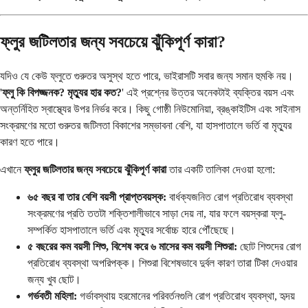
ফ্লুর জটিলতার জন্য সবচেয়ে ঝুঁকিপূর্ণ কারা?
যদিও যে কেউ ফ্লুতে গুরুতর অসুস্থ হতে পারে, ভাইরাসটি সবার জন্য সমান হুমকি নয়।
'
ফ্লু কি বিপজ্জনক? মৃত্যুর হার কত?
' এই প্রশ্নের উত্তর অনেকটাই ব্যক্তির বয়স এবং
অন্তর্নিহিত স্বাস্থ্যের উপর নির্ভর করে। কিছু গোষ্ঠী নিউমোনিয়া, ব্রঙ্কাইটিস এবং সাইনাস
সংক্রমণের মতো গুরুতর জটিলতা বিকাশের সম্ভাবনা বেশি, যা হাসপাতালে ভর্তি বা মৃত্যুর
কারণ হতে পারে।
এখানে
ফ্লুর জটিলতার জন্য সবচেয়ে ঝুঁকিপূর্ণ কারা
তার একটি তালিকা দেওয়া হলো:
৬৫ বছর বা তার বেশি বয়সী প্রাপ্তবয়স্ক:
বার্ধক্যজনিত রোগ প্রতিরোধ ব্যবস্থা
সংক্রমণের প্রতি ততটা শক্তিশালীভাবে সাড়া দেয় না, যার ফলে বয়স্করা ফ্লু-
সম্পর্কিত হাসপাতালে ভর্তি এবং মৃত্যুর সর্বোচ্চ হারে পৌঁছেছে।
৫ বছরের কম বয়সী শিশু, বিশেষ করে ৬ মাসের কম বয়সী শিশুরা:
ছোট শিশুদের রোগ
প্রতিরোধ ব্যবস্থা অপরিপক্ক। শিশুরা বিশেষভাবে দুর্বল কারণ তারা টিকা দেওয়ার
জন্য খুব ছোট।
গর্ভবতী মহিলা:
গর্ভাবস্থায় হরমোনের পরিবর্তনগুলি রোগ প্রতিরোধ ব্যবস্থা, হৃদয়