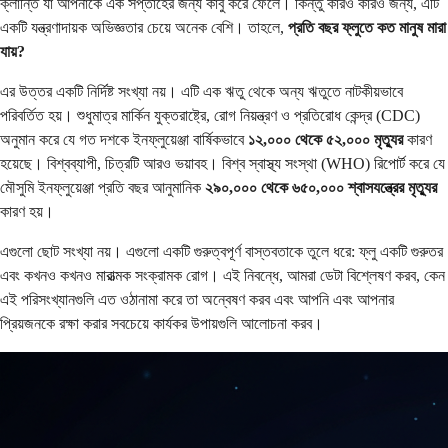
ক্লান্তি যা আপনাকে এক সপ্তাহের জন্য কাবু করে ফেলে। কিন্তু কারও কারও জন্য, এটি
একটি যন্ত্রণাদায়ক অভিজ্ঞতার চেয়ে অনেক বেশি। তাহলে,
প্রতি বছর ফ্লুতে কত মানুষ মারা
যায়?
এর উত্তর একটি নির্দিষ্ট সংখ্যা নয়। এটি এক ঋতু থেকে অন্য ঋতুতে নাটকীয়ভাবে
পরিবর্তিত হয়। শুধুমাত্র মার্কিন যুক্তরাষ্ট্রে, রোগ নিয়ন্ত্রণ ও প্রতিরোধ কেন্দ্র (CDC)
অনুমান করে যে গত দশকে ইনফ্লুয়েঞ্জা বার্ষিকভাবে
১২,০০০ থেকে ৫২,০০০ মৃত্যুর
কারণ
হয়েছে। বিশ্বব্যাপী, চিত্রটি আরও ভয়াবহ। বিশ্ব স্বাস্থ্য সংস্থা (WHO) রিপোর্ট করে যে
মৌসুমি ইনফ্লুয়েঞ্জা প্রতি বছর আনুমানিক
২৯০,০০০ থেকে ৬৫০,০০০ শ্বাসযন্ত্রের মৃত্যুর
কারণ হয়।
এগুলো ছোট সংখ্যা নয়। এগুলো একটি গুরুত্বপূর্ণ বাস্তবতাকে তুলে ধরে: ফ্লু একটি গুরুতর
এবং কখনও কখনও মারাত্মক সংক্রামক রোগ। এই নিবন্ধে, আমরা ডেটা বিশ্লেষণ করব, কেন
এই পরিসংখ্যানগুলি এত ওঠানামা করে তা অন্বেষণ করব এবং আপনি এবং আপনার
প্রিয়জনকে রক্ষা করার সবচেয়ে কার্যকর উপায়গুলি আলোচনা করব।