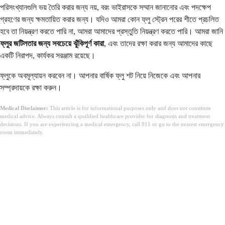
পরিসংখ্যানগুলি ভয় তৈরি করার জন্য নয়, বরং ভাইরাসকে সম্মান জানানোর এবং পদক্ষেপ
গ্রহণের জন্য ক্ষমতায়িত করার জন্য। যদিও আমরা কোন ফ্লু স্ট্রেন পরের শীতে প্রচলিত
হবে তা নিয়ন্ত্রণ করতে পারি না, আমরা আমাদের প্রস্তুতি নিয়ন্ত্রণ করতে পারি। আমরা জানি
ফ্লুর জটিলতার জন্য সবচেয়ে ঝুঁকিপূর্ণ কারা
, এবং তাদের রক্ষা করার জন্য আমাদের কাছে
একটি নিরাপদ, কার্যকর সরঞ্জাম রয়েছে।
ফ্লুকে অবমূল্যায়ন করবেন না। আপনার বার্ষিক ফ্লু শট নিয়ে নিজেকে এবং আপনার
সম্প্রদায়কে রক্ষা করুন।
Medical Disclaimer:
This article is for informational purposes only and does not constitute
medical advice. Always consult a qualified healthcare provider for diagnosis and treatment
decisions. If you are experiencing a medical emergency, call 911 or go to the nearest emergency
room immediately.