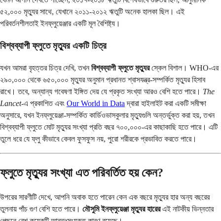
৫২,০০০ মৃত্যুর সাথে, যেখানে ২০১১-২০১২ ঋতুটি অনেক হালকা ছিল। এই
পরিবর্তনশীলতাই ইনফ্লুয়েঞ্জার একটি মূল বৈশিষ্ট্য।
বিশ্বব্যাপী ফ্লুতে মৃত্যুর একটি চিত্র
যখন আমরা বৃহত্তর চিত্র দেখি, তখন
বিশ্বব্যাপী ফ্লুতে মৃত্যুর
স্কেল বিশাল। WHO-এর
২৯০,০০০ থেকে ৬৫০,০০০ মৃত্যুর অনুমান প্রধানত শ্বাসযন্ত্র-সম্পর্কিত মৃত্যুর হিসাব
রাখে। তবে, অন্যান্য গবেষণা ইঙ্গিত দেয় যে প্রকৃত সংখ্যা আরও বেশি হতে পারে।
The
Lancet
-এ প্রকাশিত এবং
Our World in Data
দ্বারা হাইলাইট করা একটি সমীক্ষা
অনুসারে, যখন ইনফ্লুয়েঞ্জা-সম্পর্কিত কার্ডিওভাসকুলার মৃত্যুগুলি অন্তর্ভুক্ত করা হয়, তখন
বিশ্বব্যাপী ফ্লুতে মোট মৃত্যুর সংখ্যা প্রতি বছর ৭০০,০০০-এর কাছাকাছি হতে পারে। এটি
তুলে ধরে যে ফ্লু কীভাবে কেবল ফুসফুস নয়, পুরো শরীরকে প্রভাবিত করতে পারে।
ফ্লুতে মৃত্যুর সংখ্যা এত পরিবর্তিত হয় কেন?
উপরের সারণীটি দেখে, আপনি অবাক হতে পারেন কেন এক বছরে মৃত্যুর হার অন্য বছরের
তুলনায় পাঁচ গুণ বেশি হতে পারে।
মৌসুমি ইনফ্লুয়েঞ্জা মৃত্যুর হারের
এই নাটকীয় ভিন্নতার
পেছনে বেশ কয়েকটি আন্তঃসংযুক্ত কারণ রয়েছে।