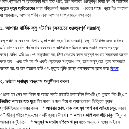
পরিসংখ্যানগুলি অপ্রতিরোধ্য মনে হতে পারে, তবে সবচেয়ে গুরুত্বপূর্ণ বিষয় হল যে আমাদের
ফ্লুতে মৃত্যু প্রতিরোধের
জন্য শক্তিশালী সরঞ্জাম রয়েছে। এগুলো সহজ, প্রমাণিত পদক্ষেপ
যা আপনাকে, আপনার পরিবার এবং আপনার সম্প্রদায়কে রক্ষা করে।
১. আপনার বার্ষিক ফ্লু শট নিন (সবচেয়ে গুরুত্বপূর্ণ সরঞ্জাম)
ফ্লু প্রতিরোধের সেরা উপায় হলো প্রতি বছর টিকা নেওয়া। ফ্লু শট নিরাপদ এবং কার্যকর।
এটি আপনার রোগ প্রতিরোধ ব্যবস্থাকে ভাইরাসকে চিনতে এবং লড়াই করতে প্রস্তুত
করে। যদিও এটি ১০০% অভ্রান্ত নয়, টিকা দেওয়ার ফলে অসুস্থ হওয়ার সম্ভাবনা অনেক
কমে যায়। এবং যদি আপনি একটি ব্রেকথ্রু সংক্রমণ পান, তবে অসুস্থতা প্রায় সবসময়ই
হালকা হয়, যা হাসপাতালে ভর্তি এবং মৃত্যুর ঝুঁকি উল্লেখযোগ্যভাবে হ্রাস করে (
উৎস
)।
২. ভালো স্বাস্থ্য অভ্যাস অনুশীলন করুন
এগুলো হল সেই সব শিক্ষা যা আমরা সবাই মহামারী চলাকালীন শিখেছি (বা পুনরায় শিখেছি): *
নিয়মিত আপনার হাত ধুয়ে নিন
সাবান ও জল দিয়ে বা অ্যালকোহল-ভিত্তিক হ্যান্ড
স্যানিটাইজার ব্যবহার করুন। *
আপনার চোখ, নাক এবং মুখ স্পর্শ করা এড়িয়ে চলুন
, কারণ
এটি জীবাণু শরীরে প্রবেশের একটি প্রধান উপায়। *
আপনার কাশি এবং হাঁচি ঢাকুন
টিস্যু বা
আপনার কনুই দিয়ে। *
অসুস্থ অবস্থায় বাড়িতে থাকুন
যাতে অন্যদের মধ্যে ভাইরাস
ছড়ানো এড়ানো যায়।