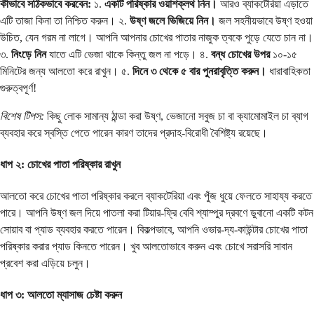
কীভাবে সঠিকভাবে করবেন:
১.
একটি পরিষ্কার ওয়াশক্লথ নিন।
আরও ব্যাকটেরিয়া এড়াতে
এটি তাজা কিনা তা নিশ্চিত করুন। ২.
উষ্ণ জলে ভিজিয়ে নিন।
জল সহনীয়ভাবে উষ্ণ হওয়া
উচিত, যেন গরম না লাগে। আপনি আপনার চোখের পাতার নাজুক ত্বকে পুড়ে যেতে চান না।
৩.
নিংড়ে নিন
যাতে এটি ভেজা থাকে কিন্তু জল না পড়ে। ৪.
বন্ধ চোখের উপর
১০-১৫
মিনিটের জন্য আলতো করে রাখুন। ৫.
দিনে ৩ থেকে ৫ বার পুনরাবৃত্তি করুন।
ধারাবাহিকতা
গুরুত্বপূর্ণ!
বিশেষ টিপস:
কিছু লোক সামান্য ঠান্ডা করা উষ্ণ, ভেজানো সবুজ চা বা ক্যামোমাইল চা ব্যাগ
ব্যবহার করে স্বস্তি পেতে পারেন কারণ তাদের প্রদাহ-বিরোধী বৈশিষ্ট্য রয়েছে।
ধাপ ২: চোখের পাতা পরিষ্কার রাখুন
আলতো করে চোখের পাতা পরিষ্কার করলে ব্যাকটেরিয়া এবং পুঁজ ধুয়ে ফেলতে সাহায্য করতে
পারে। আপনি উষ্ণ জল দিয়ে পাতলা করা টিয়ার-ফ্রি বেবি শ্যাম্পুর দ্রবণে ডুবানো একটি কটন
সোয়াব বা প্যাড ব্যবহার করতে পারেন। বিকল্পভাবে, আপনি ওভার-দ্য-কাউন্টার চোখের পাতা
পরিষ্কার করার প্যাড কিনতে পারেন। খুব আলতোভাবে করুন এবং চোখে সরাসরি সাবান
প্রবেশ করা এড়িয়ে চলুন।
ধাপ ৩: আলতো ম্যাসাজ চেষ্টা করুন