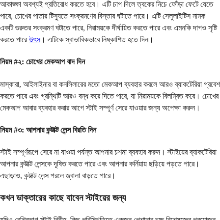
আকাঙ্ক্ষা অবশ্যই প্রতিরোধ করতে হবে। এটি চাপ দিলে ত্বকের নিচে ফোঁড়া ফেটে যেতে
পারে, চোখের পাতার টিস্যুতে সংক্রমণের বিস্তার ঘটাতে পারে। এটি সেলুলাইটিস নামক
একটি গুরুতর সংক্রমণ ঘটাতে পারে, নিরাময়কে দীর্ঘায়িত করতে পারে এবং এমনকি দাগও সৃষ্টি
করতে পারে
উৎস
। এটিকে স্বাভাবিকভাবে নিষ্কাশিত হতে দিন।
নিয়ম #২: চোখের মেকআপ বাদ দিন
মাস্কারা, আইলাইনার বা কনসিলারের মতো মেকআপ ব্যবহার করলে আরও ব্যাকটেরিয়া প্রবেশ
করতে পারে এবং গ্রন্থিটি আরও বন্ধ করে দিতে পারে, যা নিরাময়কে বিলম্বিত করে। চোখের
মেকআপ আবার ব্যবহার করার আগে স্টাই সম্পূর্ণ সেরে যাওয়ার জন্য অপেক্ষা করুন।
নিয়ম #৩: আপনার কন্টাক্ট লেন্স বিরতি দিন
স্টাই সম্পূর্ণরূপে সেরে না যাওয়া পর্যন্ত আপনার চশমা ব্যবহার করুন। স্টাইয়ের ব্যাকটেরিয়া
আপনার কন্টাক্ট লেন্সকে দূষিত করতে পারে এবং আপনার কর্নিয়ায় ছড়িয়ে পড়তে পারে।
এছাড়াও, কন্টাক্ট লেন্স পরলে জ্বালা বাড়তে পারে।
কখন ডাক্তারের কাছে যাবেন স্টাইয়ের জন্য
যদিও বেশিরভাগ স্টাই নিরীহ, কিছু পরিস্থিতিতে একজন পেশাদার চক্ষু বিশেষজ্ঞের প্রয়োজন