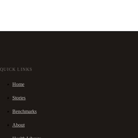
QUICK LINKS
Home
Stories
Benchmarks
About