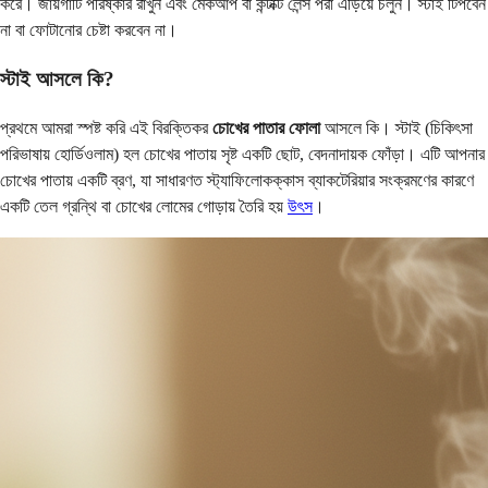
করে। জায়গাটি পরিষ্কার রাখুন এবং মেকআপ বা কন্টাক্ট লেন্স পরা এড়িয়ে চলুন। স্টাই টিপবেন
না বা ফোটানোর চেষ্টা করবেন না।
স্টাই আসলে কি?
প্রথমে আমরা স্পষ্ট করি এই বিরক্তিকর
চোখের পাতার ফোলা
আসলে কি। স্টাই (চিকিৎসা
পরিভাষায় হোর্ডিওলাম) হল চোখের পাতায় সৃষ্ট একটি ছোট, বেদনাদায়ক ফোঁড়া। এটি আপনার
চোখের পাতায় একটি ব্রণ, যা সাধারণত স্ট্যাফিলোকক্কাস ব্যাকটেরিয়ার সংক্রমণের কারণে
একটি তেল গ্রন্থি বা চোখের লোমের গোড়ায় তৈরি হয়
উৎস
।