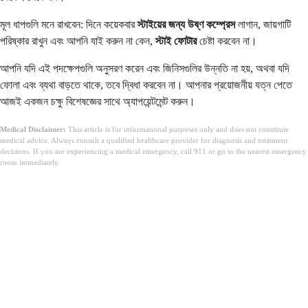
মূল ধাপগুলি মনে রাখবেন: দিনে কয়েকবার
স্টাইয়ের জন্য উষ্ণ কম্প্রেস
লাগান, জায়গাটি
পরিষ্কার রাখুন এবং আপনি যাই করুন না কেন,
স্টাই ফোটার
চেষ্টা করবেন না।
আপনি যদি এই পদক্ষেপগুলি অনুসরণ করেন এবং জিনিসগুলির উন্নতি না হয়, অথবা যদি
ফোলা এবং ব্যথা বাড়তে থাকে, তবে দ্বিধা করবেন না। আপনার প্রয়োজনীয় যত্ন পেতে
আজই একজন চক্ষু বিশেষজ্ঞের সাথে অ্যাপয়েন্টমেন্ট করুন।
Medical Disclaimer:
This article is for informational purposes only and does not constitute
medical advice. Always consult a qualified healthcare provider for diagnosis and treatment
decisions. If you are experiencing a medical emergency, call 911 or go to the nearest emergency
room immediately.