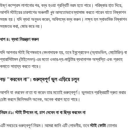
উষ্ণ কম্প্রেস লাগানোর পর, বন্ধ হওয়া গ্রন্থিটি নরম হতে পারে। পরিষ্কার হাত দিয়ে,
আপনি স্টাইয়ের চারপাশের অঞ্চলটি
খুব আলতোভাবে
ম্যাসাজ করতে পারেন যাতে নিষ্কাশন
সহজ হয়। যদি ব্যথা অনুভব করেন, অবিলম্বে বন্ধ করুন। লক্ষ্য হল স্বাভাবিক নিষ্কাশন
সহজতর করা, জোর করে নয়।
ধাপ ৪: ব্যথা নিয়ন্ত্রণ করুন
যদি আপনার স্টাই বিশেষভাবে বেদনাদায়ক হয়, তবে ইবুপ্রোফেন (অ্যাডভিল, মোটোরিন) বা
প্যারাসিটামল (টাইলেনল) এর মতো ওভার-দ্য-কাউন্টার ব্যথানাশক অস্বস্তি এবং প্রদাহ
কমাতে সাহায্য করতে পারে।
বড় "করবেন না": গুরুত্বপূর্ণ ভুল এড়িয়ে চলুন
আপনি যা
করবেন না
তা যা করেন তার মতোই গুরুত্বপূর্ণ। ভুলভাবে প্রক্রিয়াটি দ্রুত করার
চেষ্টা করলে জিনিসগুলি অনেক, অনেক খারাপ হতে পারে।
নিয়ম #১: স্টাই টিপবেন না, চাপ দেবেন না বা ছিদ্র করবেন না
এটি সবচেয়ে গুরুত্বপূর্ণ নিয়ম। আমরা জানি এটি লোভনীয়, তবে
স্টাই ফোটা
তোলার