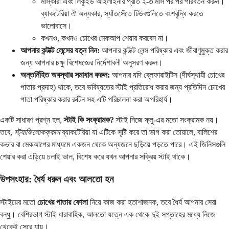
মাস্কারা এবং লিকুইড আইলাইনার প্রতি ২-৩ মাস পর পর পরিবর্তন করুন।
ব্যাকটেরিয়া ঐ অন্ধকার, স্যাঁতসেঁতে টিউবগুলিতে বংশবৃদ্ধি করতে
ভালোবাসে।
কখনও, কখনও চোখের মেকআপ শেয়ার করবেন না।
আপনার কন্টাক্ট লেন্সের যত্ন নিন:
আপনার কন্টাক্ট লেন্স পরিষ্কার এবং জীবাণুমুক্ত করার
জন্য আপনার চক্ষু বিশেষজ্ঞের নির্দেশাবলী অনুসরণ করুন।
অন্তর্নিহিত অবস্থার সমাধান করুন:
আপনার যদি ব্লেফারাইটিস (দীর্ঘস্থায়ী চোখের
পাতার প্রদাহ) থাকে, তবে ভবিষ্যতের স্টাই প্রতিরোধ করার জন্য প্রতিদিন চোখের
পাতা পরিষ্কার করার রুটিন সহ এটি পরিচালনা করা অপরিহার্য।
একটি সাধারণ প্রশ্ন হল,
স্টাই কি সংক্রামক?
স্টাই নিজে ফ্লু-এর মতো সংক্রামক নয়।
তবে,
স্ট্যাফিলোকক্কাস
ব্যাকটেরিয়া যা এটিকে সৃষ্টি করে তা ভাগ করা তোয়ালে, বালিশের
কভার বা মেকআপের মাধ্যমে একজন থেকে অন্যজনে ছড়িয়ে পড়তে পারে। এই জিনিসগুলি
শেয়ার করা এড়িয়ে চলাই ভাল, বিশেষ করে যখন আপনার সক্রিয় স্টাই থাকে।
উপসংহার: ধৈর্য ধরুন এবং আলতো হন
স্টাইয়ের মতো
চোখের পাতার ফোলা
নিয়ে কাজ করা হতাশাজনক, তবে ধৈর্য আপনার সেরা
বন্ধু। বেশিরভাগ স্টাই ধারাবাহিক, আলতো যত্নে এক থেকে দুই সপ্তাহের মধ্যে নিজে
থেকেই সেরে যায়।