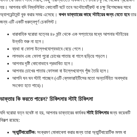
হয়। আপনার যদি নিম্নলিখিত কোনোটি ঘটে তবে অপ্টোমেট্রিস্ট বা চক্ষু বিশেষজ্ঞের সাথে
অ্যাপয়েন্টমেন্ট বুক করার সময় এসেছে।
কখন ডাক্তারের কাছে স্টাইয়ের জন্য যেতে হবে
তার
জন্য এটি একটি গুরুত্বপূর্ণ চেকলিস্ট।
ধারাবাহিক ঘরোয়া যত্নের ৪৮ ঘন্টা থেকে এক সপ্তাহের মধ্যে আপনার স্টাইয়ের
উন্নতি শুরু না হলে।
ব্যথা বা ফোলা উল্লেখযোগ্যভাবে বেড়ে গেলে।
লালভাব এবং ফোলা পুরো চোখের পাতায় বা গালে ছড়িয়ে পড়লে।
আপনার দৃষ্টি কোনোভাবে প্রভাবিত হলে।
আপনার চোখের পাতায় ফোসকা বা উল্লেখযোগ্য পুঁজ তৈরি হলে।
আপনি ঘন ঘন স্টাই পাচ্ছেন (এটি ব্লেফারাইটিসের মতো অন্তর্নিহিত অবস্থার
সংকেত হতে পারে)।
ডাক্তার কি করতে পারেন? চিকিৎসার স্টাই চিকিৎসা
যদি ঘরোয়া যত্ন যথেষ্ট না হয়, আপনার ডাক্তারের কার্যকর
স্টাই চিকিৎসার
জন্য কয়েকটি
বিকল্প রয়েছে:
অ্যান্টিবায়োটিক:
সংক্রমণ মোকাবেলা করার জন্য তারা অ্যান্টিবায়োটিক মলম বা