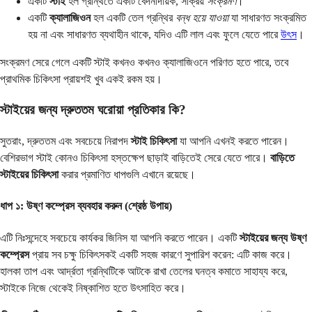
একটি
স্টাই
হল গ্রন্থিতে একটি বেদনাদায়ক, সক্রিয়
সংক্রমণ
।
একটি
ক্যালাজিওন
হল একটি তেল গ্রন্থির
বন্ধ হয়ে যাওয়া
যা সাধারণত সংক্রমিত
হয় না এবং সাধারণত ব্যথাহীন থাকে, যদিও এটি লাল এবং ফুলে যেতে পারে
উৎস
।
সংক্রমণ সেরে গেলে একটি স্টাই কখনও কখনও ক্যালাজিওনে পরিণত হতে পারে, তবে
প্রাথমিক চিকিৎসা প্রায়শই খুব একই রকম হয়।
স্টাইয়ের জন্য দ্রুততম ঘরোয়া প্রতিকার কি?
সুতরাং, দ্রুততম এবং সবচেয়ে নিরাপদ
স্টাই চিকিৎসা
যা আপনি এখনই করতে পারেন।
বেশিরভাগ স্টাই কোনও চিকিৎসা হস্তক্ষেপ ছাড়াই বাড়িতেই সেরে যেতে পারে।
বাড়িতে
স্টাইয়ের চিকিৎসা
করার প্রমাণিত ধাপগুলি এখানে রয়েছে।
ধাপ ১: উষ্ণ কম্প্রেস ব্যবহার করুন (শ্রেষ্ঠ উপায়)
এটি নিঃসন্দেহে সবচেয়ে কার্যকর জিনিস যা আপনি করতে পারেন। একটি
স্টাইয়ের জন্য উষ্ণ
কম্প্রেস
প্রায় সব চক্ষু চিকিৎসকই একটি সহজ কারণে সুপারিশ করেন: এটি কাজ করে।
হালকা তাপ এবং আর্দ্রতা গ্রন্থিটিকে আটকে রাখা তেলের ঘনত্ব কমাতে সাহায্য করে,
স্টাইকে নিজে থেকেই নিষ্কাশিত হতে উৎসাহিত করে।