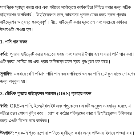
সামগ্রিক স্বাস্থ্য বজায় রাখা এবং শরীরের সর্বোত্তম কার্যকারিতা নিশ্চিত করার জন্য সঠিক
হাইড্রেশন অপরিহার্য। ডিহাইড্রেশন হলে, ভারসাম্য পুনরুদ্ধারের জন্য দ্রুত পুনরায়
হাইড্রেশন অত্যন্ত গুরুত্বপূর্ণ। নীচে হাইড্রেট করার দ্রুততম এবং সবচেয়ে কার্যকর
উপায়গুলি দেওয়া হল।
1. পানি পান করুন
বর্ণনা:
পুনরায় হাইড্রেট করার সবচেয়ে সহজ এবং সরাসরি উপায় হল সাধারণ পানি পান করা।
এটি দ্রুত শোষিত হয় এবং প্রায় অবিলম্বে তরল স্তর পুনঃপূরণ শুরু করে।
সুপারিশ:
একবারে বেশি পরিমাণ পানি পান করার পরিবর্তে ঘন ঘন পানি ঢেউকুন যাতে শোষণের
জন্য অনুকূল হয়।
2. মৌখিক পুনরায় হাইড্রেশন সমাধান (ORS) ব্যবহার করুন
বর্ণনা:
ORS-এ পানি, ইলেক্ট্রোলাইট এবং গ্লুকোজের একটি অনুকূল ভারসাম্য রয়েছে যা
শরীরে তরল শোষণ বৃদ্ধি করে। রোগ বা কঠোর পরিশ্রমের কারণে ডিহাইড্রেশন চিকিৎসার
জন্য এগুলি বিশেষ করে কার্যকর।
উৎপাদন:
প্রাক-মিশ্রিত রূপে বা পানিতে দ্রবীভূত করার জন্য পাউডার হিসাবে পাওয়া যায়।