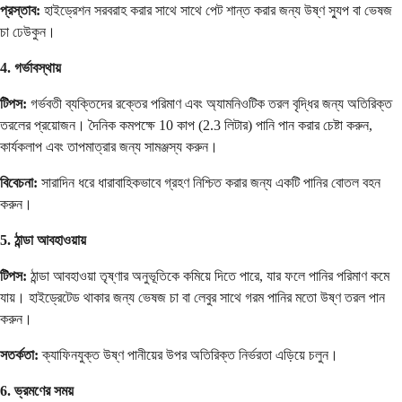
প্রস্তাব:
হাইড্রেশন সরবরাহ করার সাথে সাথে পেট শান্ত করার জন্য উষ্ণ স্যুপ বা ভেষজ
চা ঢেউকুন।
4. গর্ভাবস্থায়
টিপস:
গর্ভবতী ব্যক্তিদের রক্তের পরিমাণ এবং অ্যামনিওটিক তরল বৃদ্ধির জন্য অতিরিক্ত
তরলের প্রয়োজন। দৈনিক কমপক্ষে 10 কাপ (2.3 লিটার) পানি পান করার চেষ্টা করুন,
কার্যকলাপ এবং তাপমাত্রার জন্য সামঞ্জস্য করুন।
বিবেচনা:
সারাদিন ধরে ধারাবাহিকভাবে গ্রহণ নিশ্চিত করার জন্য একটি পানির বোতল বহন
করুন।
5. ঠান্ডা আবহাওয়ায়
টিপস:
ঠান্ডা আবহাওয়া তৃষ্ণার অনুভূতিকে কমিয়ে দিতে পারে, যার ফলে পানির পরিমাণ কমে
যায়। হাইড্রেটেড থাকার জন্য ভেষজ চা বা লেবুর সাথে গরম পানির মতো উষ্ণ তরল পান
করুন।
সতর্কতা:
ক্যাফিনযুক্ত উষ্ণ পানীয়ের উপর অতিরিক্ত নির্ভরতা এড়িয়ে চলুন।
6. ভ্রমণের সময়