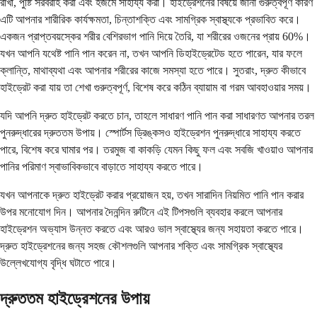
রাখা, পুষ্টি সরবরাহ করা এবং হজমে সাহায্য করা। হাইড্রেশনের বিষয়ে জানা গুরুত্বপূর্ণ কারণ
এটি আপনার শারীরিক কার্যক্ষমতা, চিন্তাশক্তি এবং সামগ্রিক স্বাস্থ্যকে প্রভাবিত করে।
একজন প্রাপ্তবয়স্কের শরীর বেশিরভাগ পানি দিয়ে তৈরি, যা শরীরের ওজনের প্রায় 60%।
যখন আপনি যথেষ্ট পানি পান করেন না, তখন আপনি ডিহাইড্রেটেড হতে পারেন, যার ফলে
ক্লান্তি, মাথাব্যথা এবং আপনার শরীরের কাজে সমস্যা হতে পারে। সুতরাং, দ্রুত কীভাবে
হাইড্রেট করা যায় তা শেখা গুরুত্বপূর্ণ, বিশেষ করে কঠিন ব্যায়াম বা গরম আবহাওয়ার সময়।
যদি আপনি দ্রুত হাইড্রেট করতে চান, তাহলে সাধারণ পানি পান করা সাধারণত আপনার তরল
পুনরুদ্ধারের দ্রুততম উপায়। স্পোর্টস ড্রিঙ্কসও হাইড্রেশন পুনরুদ্ধারে সাহায্য করতে
পারে, বিশেষ করে ঘামার পর। তরমুজ বা কাকড়ি যেমন কিছু ফল এবং সবজি খাওয়াও আপনার
পানির পরিমাণ স্বাভাবিকভাবে বাড়াতে সাহায্য করতে পারে।
যখন আপনাকে দ্রুত হাইড্রেট করার প্রয়োজন হয়, তখন সারাদিন নিয়মিত পানি পান করার
উপর মনোযোগ দিন। আপনার দৈনন্দিন রুটিনে এই টিপসগুলি ব্যবহার করলে আপনার
হাইড্রেশন অভ্যাস উন্নত করতে এবং আরও ভাল স্বাস্থ্যের জন্য সহায়তা করতে পারে।
দ্রুত হাইড্রেশনের জন্য সহজ কৌশলগুলি আপনার শক্তি এবং সামগ্রিক স্বাস্থ্যের
উল্লেখযোগ্য বৃদ্ধি ঘটাতে পারে।
দ্রুততম হাইড্রেশনের উপায়