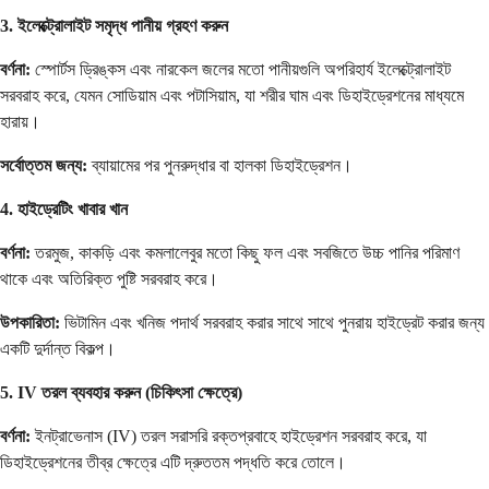
3. ইলেক্ট্রোলাইট সমৃদ্ধ পানীয় গ্রহণ করুন
বর্ণনা:
স্পোর্টস ড্রিঙ্কস এবং নারকেল জলের মতো পানীয়গুলি অপরিহার্য ইলেক্ট্রোলাইট
সরবরাহ করে, যেমন সোডিয়াম এবং পটাসিয়াম, যা শরীর ঘাম এবং ডিহাইড্রেশনের মাধ্যমে
হারায়।
সর্বোত্তম জন্য:
ব্যায়ামের পর পুনরুদ্ধার বা হালকা ডিহাইড্রেশন।
4. হাইড্রেটিং খাবার খান
বর্ণনা:
তরমুজ, কাকড়ি এবং কমলালেবুর মতো কিছু ফল এবং সবজিতে উচ্চ পানির পরিমাণ
থাকে এবং অতিরিক্ত পুষ্টি সরবরাহ করে।
উপকারিতা:
ভিটামিন এবং খনিজ পদার্থ সরবরাহ করার সাথে সাথে পুনরায় হাইড্রেট করার জন্য
একটি দুর্দান্ত বিকল্প।
5. IV তরল ব্যবহার করুন (চিকিৎসা ক্ষেত্রে)
বর্ণনা:
ইনট্রাভেনাস (IV) তরল সরাসরি রক্তপ্রবাহে হাইড্রেশন সরবরাহ করে, যা
ডিহাইড্রেশনের তীব্র ক্ষেত্রে এটি দ্রুততম পদ্ধতি করে তোলে।