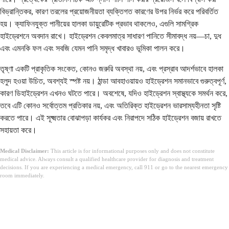
বিভ্রান্তিকর, কারণ তরলের প্রয়োজনীয়তা ব্যক্তিগত কারণের উপর নির্ভর করে পরিবর্তিত
হয়। ক্যাফিনযুক্ত পানীয়ের হালকা ডায়ুরেটিক প্রভাব থাকলেও, এগুলি সামগ্রিক
হাইড্রেশনে অবদান রাখে। হাইড্রেশন কেবলমাত্র সাধারণ পানিতে সীমাবদ্ধ নয়—চা, দুধ
এবং এমনকি ফল এবং সবজি যেমন পানি সমৃদ্ধ খাবারও ভূমিকা পালন করে।
তৃষ্ণা একটি প্রাকৃতিক সংকেত, কোনও জরুরি অবস্থা নয়, এবং প্রস্রাব আদর্শভাবে হালকা
হলুদ হওয়া উচিত, অবশ্যই স্পষ্ট নয়। ঠান্ডা আবহাওয়ায়ও হাইড্রেশন সমানভাবে গুরুত্বপূর্ণ,
কারণ ডিহাইড্রেশন এখনও ঘটতে পারে। অবশেষে, যদিও হাইড্রেশন স্বাস্থ্যকে সমর্থন করে,
তবে এটি কোনও সর্বোত্তম প্রতিকার নয়, এবং অতিরিক্ত হাইড্রেশন ভারসাম্যহীনতা সৃষ্টি
করতে পারে। এই সূক্ষ্মতার বোঝাপড়া কার্যকর এবং নিরাপদে সঠিক হাইড্রেশন বজায় রাখতে
সহায়তা করে।
Medical Disclaimer:
This article is for informational purposes only and does not constitute
medical advice. Always consult a qualified healthcare provider for diagnosis and treatment
decisions. If you are experiencing a medical emergency, call 911 or go to the nearest emergency
room immediately.