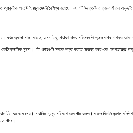
 প্রাকৃতিক অ্যান্টি-ইনফ্ল্যামেটরি বৈশিষ্ট্য রয়েছে এবং এটি উত্তেজিত ত্বকে শীতল অনুভূত
রে। যখন জ্বালাপোড়া সারছে, তখন কিছু সাধারণ খাদ্য পরিবর্তন উল্লেখযোগ্য পার্থক্য আন
কটি ক্লাসিক সূচনা। এই খাবারগুলি মলকে শক্ত করতে সাহায্য করে এবং হজমতন্ত্রের জন্
লেক্ট্রোলাইট বের করে দেয়। সারাদিন প্রচুর পরিমাণে জল পান করুন। ওরাল রিহাইড্রেশন সল
করতে পারে।