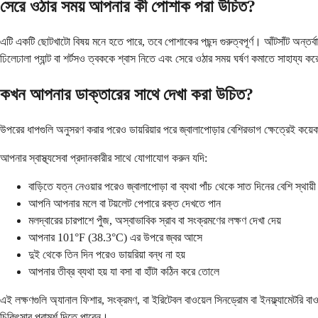
সেরে ওঠার সময় আপনার কী পোশাক পরা উচিত?
এটি একটি ছোটখাটো বিষয় মনে হতে পারে, তবে পোশাকের পছন্দ গুরুত্বপূর্ণ। আঁটসাঁট অন্তর্
ঢিলেঢালা প্যান্ট বা শর্টসও ত্বককে শ্বাস নিতে এবং সেরে ওঠার সময় ঘর্ষণ কমাতে সাহায্য ক
কখন আপনার ডাক্তারের সাথে দেখা করা উচিত?
উপরের ধাপগুলি অনুসরণ করার পরেও ডায়রিয়ার পরে জ্বালাপোড়ার বেশিরভাগ ক্ষেত্রেই কয়েক 
আপনার স্বাস্থ্যসেবা প্রদানকারীর সাথে যোগাযোগ করুন যদি:
বাড়িতে যত্ন নেওয়ার পরেও জ্বালাপোড়া বা ব্যথা পাঁচ থেকে সাত দিনের বেশি স্থায়ী 
আপনি আপনার মলে বা টয়লেট পেপারে রক্ত দেখতে পান
মলদ্বারের চারপাশে পুঁজ, অস্বাভাবিক স্রাব বা সংক্রমণের লক্ষণ দেখা দেয়
আপনার 101°F (38.3°C) এর উপরে জ্বর আসে
দুই থেকে তিন দিন পরেও ডায়রিয়া বন্ধ না হয়
আপনার তীব্র ব্যথা হয় যা বসা বা হাঁটা কঠিন করে তোলে
এই লক্ষণগুলি অ্যানাল ফিশার, সংক্রমণ, বা ইরিটেবল বাওয়েল সিনড্রোম বা ইনফ্ল্যামেটর
চিকিৎসার পরামর্শ দিতে পারেন।