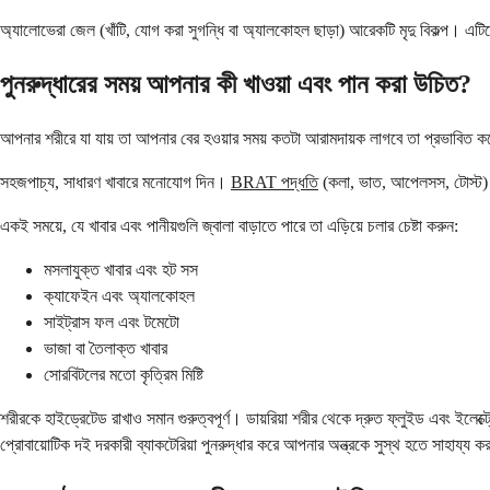
অ্যালোভেরা জেল (খাঁটি, যোগ করা সুগন্ধি বা অ্যালকোহল ছাড়া) আরেকটি মৃদু বিকল্প। এটিতে
পুনরুদ্ধারের সময় আপনার কী খাওয়া এবং পান করা উচিত?
আপনার শরীরে যা যায় তা আপনার বের হওয়ার সময় কতটা আরামদায়ক লাগবে তা প্রভাবিত ক
সহজপাচ্য, সাধারণ খাবারে মনোযোগ দিন।
BRAT পদ্ধতি
(কলা, ভাত, আপেলসস, টোস্ট) এ
একই সময়ে, যে খাবার এবং পানীয়গুলি জ্বালা বাড়াতে পারে তা এড়িয়ে চলার চেষ্টা করুন:
মসলাযুক্ত খাবার এবং হট সস
ক্যাফেইন এবং অ্যালকোহল
সাইট্রাস ফল এবং টমেটো
ভাজা বা তৈলাক্ত খাবার
সোরবিটলের মতো কৃত্রিম মিষ্টি
শরীরকে হাইড্রেটেড রাখাও সমান গুরুত্বপূর্ণ। ডায়রিয়া শরীর থেকে দ্রুত ফ্লুইড এবং ই
প্রোবায়োটিক দই দরকারী ব্যাকটেরিয়া পুনরুদ্ধার করে আপনার অন্ত্রকে সুস্থ হতে সাহায্য 