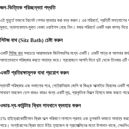
জল-ভিত্তিক পরিচ্ছন্নতা পদ্ধতি
এই মুহূর্তে শুকনো টয়লেট পেপার ব্যবহার করা বন্ধ করুন। এর পরিবর্তে, প্রতিটি মলত্যাগের
মুক্ত, অ্যালকোহল-মুক্ত ভেজা ওয়াইপস বেছে নিন। ঘষার পরিবর্তে একটি নরম কাপড় দিয়
সিটজ বাথ (Sitz Bath) চেষ্টা করুন
একটি
সিটজ বাথ
সবচেয়ে আরামদায়ক জিনিসগুলির মধ্যে একটি। একটি পাত্র বা আপনার বাথটাব
আলতোভাবে পরিষ্কার করতে সাহায্য করে। প্রয়োজনে আপনি দিনে দুই থেকে তিনবার এটি
একটি প্রতিরক্ষামূলক বাধা প্রয়োগ করুন
স্থানটি পরিষ্কার এবং শুকানোর পরে, পেট্রোলিয়াম জেলি বা জিঙ্ক অক্সাইড ক্রিমের একট
সাধারণ নারকেল তেল কারও কারও জন্য একটি মৃদু, প্রাকৃতিক বিকল্প হিসাবে কাজ করতে পার
ওভার-দ্য-কাউন্টার ক্রিম সাবধানে ব্যবহার করুন
1% হাইড্রোকোর্টিসোন ক্রিম অল্প পরিমাণে লাগালে প্রদাহ এবং চুলকানি কমাতে সাহায্য কর
পারে। অর্শ্বরোগের ক্রিম যাতে উইচ হ্যাজেল বা প্রামোক্সিনের মতো উপাদান থাকে, সেগুল