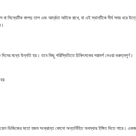
বাস বা সিন্থেটিক কাপড় তাপ এবং আর্দ্রতা আটকে রাখে, যা এই স্থানটিকে দীর্ঘ সময় ধরে উত
রে।
দিনের মধ্যে উন্নতি হয়। তবে কিছু পরিস্থিতিতে চিকিৎসকের পরামর্শ নেওয়া গুরুত্বপূর্ণ।
হয়
ি বাওয়েল ডিজিজের মতো হজম সংক্রান্ত কোনো অন্তর্নিহিত অবস্থার ইঙ্গিত দিতে পারে। এক