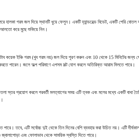
 পরে হালকা গরম জল দিয়ে স্থানটি ধুয়ে ফেলুন। একটি হ্যান্ডহেল্ড বিডেট, একটি পেরি বোতল
ে আলতো করে মুছে শুকিয়ে নিন।
 কয়েক ইঞ্চি গরম (খুব গরম নয়) জল দিয়ে পূরণ করুন এবং 10 থেকে 15 মিনিটের জন্য সে
 করতে পারেন। জলে অল্প পরিমাণে এপসম সল্ট যোগ করলে অতিরিক্ত আরাম মিলতে পারে।
ি পাতলা স্তর প্রয়োগ করলে পরবর্তী মলত্যাগের সময় এটি ত্বক এবং মলের মধ্যে একটি বাধ
ে।
তে পারে। তবে, এটি সর্বোচ্চ দুই থেকে তিন দিনের বেশি ব্যবহার করা উচিত নয়। এটি দীর্ঘ
িও জ্বালাপোড়া এবং ফোলাভাব থেকে সাময়িক স্বস্তি দিতে পারে।