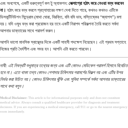
এবং অবশেষে, একটি গুরুত্বপূর্ণ কল টু অ্যাকশন:
লেক্সাপ্রো হঠাৎ করে নেওয়া বন্ধ করবেন
না।
হঠাৎ করে বন্ধ করলে প্রত্যাহারের লক্ষণ দেখা দিতে পারে, কখনও কখনও এটিকে
ডিসকন্টিনিউশন সিন্ড্রোম (মাথা ঘোরা, বিরক্তি, বমি বমি ভাব, মস্তিষ্কের “জ্যাপস”) বলা
হয়। যদি ওষুধ বন্ধ করা প্রয়োজন হয় তবে একটি নিরাপদ পরিকল্পনা তৈরি করতে সর্বদা
আপনার ডাক্তারের সাথে পরামর্শ করুন।
আপনি ভালো মানসিক স্বাস্থ্যের দিকে একটি সাহসী পদক্ষেপ নিয়েছেন। এই প্রথম সপ্তাহে
নিজের প্রতি ধৈর্যশীল এবং সদয় হন। আপনি এটা করতে পারবেন।
দাবী: এই নিবন্ধটি শুধুমাত্র তথ্যের জন্য এবং এটি কোনও মেডিকেল পরামর্শ হিসাবে বিবেচিত
হবে না। এতে থাকা তথ্য কোনও পেশাদার চিকিৎসার পরামর্শের বিকল্প নয় এবং এটির উপর
নির্ভর করা উচিত নয়। কোনও চিকিৎসার ঝুঁকি এবং সুবিধা সম্পর্কে সর্বদা আপনার ডাক্তারের
সাথে কথা বলুন।
Medical Disclaimer:
This article is for informational purposes only and does not constitute
medical advice. Always consult a qualified healthcare provider for diagnosis and treatment
decisions. If you are experiencing a medical emergency, call 911 or go to the nearest emergency
room immediately.