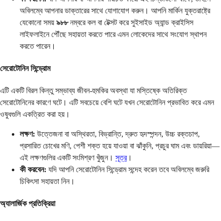
অবিলম্বে আপনার ডাক্তারের সাথে যোগাযোগ করুন। আপনি মার্কিন যুক্তরাষ্ট্রে
যেকোনো সময়
৯৮৮
নম্বরে কল বা টেক্সট করে সুইসাইড অ্যান্ড ক্রাইসিস
লাইফলাইনে পৌঁছে সহায়তা করতে পারে এমন লোকেদের সাথে সংযোগ স্থাপন
করতে পারেন।
সেরোটোনিন সিন্ড্রোম
এটি একটি বিরল কিন্তু সম্ভাব্য জীবন-হুমকির অবস্থা যা মস্তিষ্কে অতিরিক্ত
সেরোটোনিনের কারণে ঘটে। এটি সবচেয়ে বেশি ঘটে যখন সেরোটোনিন প্রভাবিত করে এমন
ওষুধগুলি একত্রিত করা হয়।
লক্ষণ:
উত্তেজনা বা অস্থিরতা, বিভ্রান্তি, দ্রুত হৃদস্পন্দন, উচ্চ রক্তচাপ,
প্রসারিত চোখের মণি, পেশী শক্ত হয়ে যাওয়া বা ঝাঁকুনি, প্রচুর ঘাম এবং ডায়রিয়া—
এই লক্ষণগুলির একটি সংমিশ্রণ খুঁজুন।
সূত্র
।
কী করবেন:
যদি আপনি সেরোটোনিন সিন্ড্রোম সন্দেহ করেন তবে অবিলম্বে জরুরি
চিকিৎসা সহায়তা নিন।
অ্যালার্জিক প্রতিক্রিয়া