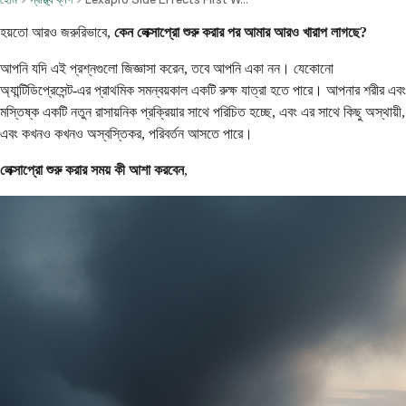
হয়তো আরও জরুরিভাবে,
কেন লেক্সাপ্রো শুরু করার পর আমার আরও খারাপ লাগছে?
আপনি যদি এই প্রশ্নগুলো জিজ্ঞাসা করেন, তবে আপনি একা নন। যেকোনো
অ্যান্টিডিপ্রেসেন্ট-এর প্রাথমিক সমন্বয়কাল একটি রুক্ষ যাত্রা হতে পারে। আপনার শরীর এবং
মস্তিষ্ক একটি নতুন রাসায়নিক প্রক্রিয়ার সাথে পরিচিত হচ্ছে, এবং এর সাথে কিছু অস্থায়ী,
এবং কখনও কখনও অস্বস্তিকর, পরিবর্তন আসতে পারে।
লেক্সাপ্রো শুরু করার সময় কী আশা করবেন
,