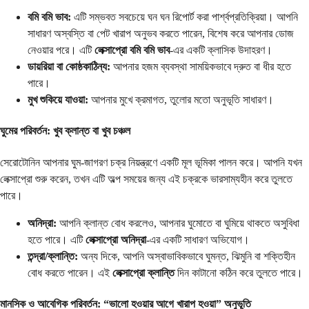
বমি বমি ভাব:
এটি সম্ভবত সবচেয়ে ঘন ঘন রিপোর্ট করা পার্শ্বপ্রতিক্রিয়া। আপনি
সাধারণ অস্বস্তি বা পেট খারাপ অনুভব করতে পারেন, বিশেষ করে আপনার ডোজ
নেওয়ার পরে। এটি
লেক্সাপ্রো বমি বমি ভাব
-এর একটি ক্লাসিক উদাহরণ।
ডায়রিয়া বা কোষ্ঠকাঠিন্য:
আপনার হজম ব্যবস্থা সাময়িকভাবে দ্রুত বা ধীর হতে
পারে।
মুখ শুকিয়ে যাওয়া:
আপনার মুখে ক্রমাগত, তুলোর মতো অনুভূতি সাধারণ।
ঘুমের পরিবর্তন: খুব ক্লান্ত বা খুব চঞ্চল
সেরোটোনিন আপনার ঘুম-জাগরণ চক্র নিয়ন্ত্রণে একটি মূল ভূমিকা পালন করে। আপনি যখন
লেক্সাপ্রো শুরু করেন, তখন এটি অল্প সময়ের জন্য এই চক্রকে ভারসাম্যহীন করে তুলতে
পারে।
অনিদ্রা:
আপনি ক্লান্ত বোধ করলেও, আপনার ঘুমোতে বা ঘুমিয়ে থাকতে অসুবিধা
হতে পারে। এটি
লেক্সাপ্রো অনিদ্রা
-এর একটি সাধারণ অভিযোগ।
তন্দ্রা/ক্লান্তি:
অন্য দিকে, আপনি অস্বাভাবিকভাবে ঘুমন্ত, ঝিমুনি বা শক্তিহীন
বোধ করতে পারেন। এই
লেক্সাপ্রো ক্লান্তি
দিন কাটানো কঠিন করে তুলতে পারে।
মানসিক ও আবেগিক পরিবর্তন: “ভালো হওয়ার আগে খারাপ হওয়া” অনুভূতি