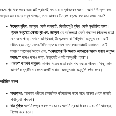
লেক্সাপ্রো শুরু করার সময় এটি প্রায়শই সবচেয়ে অস্বস্তিকর অংশ। আপনি উদ্বেগ কম
অনুভব করার জন্য ওষুধ খাচ্ছেন, তবে আপনার উদ্বেগ বাড়ছে বলে মনে হচ্ছে কেন?
উদ্বেগ বৃদ্ধি:
উদ্বেগ একটি অস্থায়ী, বিপরীতমুখী বৃদ্ধি একটি সুপরিচিত ঘটনা।
প্রথম সপ্তাহে লেক্সাপ্রো এবং উদ্বেগ
-এর অভিজ্ঞতা একটি পদক্ষেপ পিছনের মতো
মনে হতে পারে, যেখানে অস্থিরতা, উত্তেজনা বা “ঝাঁকুনি” অনুভূত হয়। এটি
মস্তিষ্কের নতুন সেরোটোনিন স্তরের সাথে সমন্বয়ের সরাসরি ফলাফল। এটি
সাধারণ প্রশ্নের উত্তর দেয়,
“লেক্সাপ্রো কি শুরুতে আপনাকে আরও খারাপ অনুভব
করায়?”
কারও কারও জন্য, উত্তরটি একটি অস্থায়ী “হ্যাঁ”।
“অফ” বা ফগি অনুভব:
আপনি নিজের মতো বোধ নাও করতে পারেন। কিছু লোক
আবেগিক ব্লান্টিং বা কেবল একটি সাধারণ অদ্ভুততার অনুভূতি বর্ণনা করে।
শারীরিক লক্ষণ
মাথাব্যথা:
আপনার শরীরের রাসায়নিক পরিবর্তনের সাথে সাথে হালকা থেকে মাঝারি
মাথাব্যথা সাধারণ।
ঘাম বৃদ্ধি:
আপনি লক্ষ্য করতে পারেন যে আপনি স্বাভাবিকের চেয়ে বেশি ঘামছেন,
বিশেষ করে রাতে।