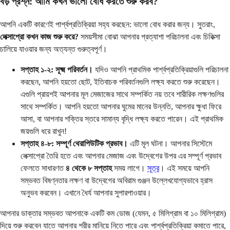
বড় প্রশ্ন: আমি কখন ভালো বোধ করতে শুরু করব?
আপনি একটি কারণেই পার্শ্বপ্রতিক্রিয়া সহ্য করছেন: ভালো বোধ করার জন্য। সুতরাং,
লেক্সাপ্রো কখন কাজ শুরু করে?
সময়সীমা বোঝা আপনার প্রত্যাশা পরিচালনা এবং চিকিত্সা
চালিয়ে যাওয়ার জন্য অত্যন্ত গুরুত্বপূর্ণ।
সপ্তাহ ১-২: সূক্ষ্ম পরিবর্তন।
যদিও আপনি প্রাথমিক পার্শ্বপ্রতিক্রিয়াগুলি পরিচালনা
করছেন, আপনি হয়তো ছোট, ইতিবাচক পরিবর্তনগুলি লক্ষ্য করতে শুরু করেছেন।
এগুলি প্রায়শই আপনার মূল মেজাজের সাথে সম্পর্কিত নয় তবে শারীরিক লক্ষণগুলির
সাথে সম্পর্কিত। আপনি হয়তো আপনার ঘুমের মানের উন্নতি, আপনার ক্ষুধা ফিরে
আসা, বা আপনার শক্তির স্তরে সামান্য বৃদ্ধি লক্ষ্য করতে পারেন। এই প্রাথমিক
জয়গুলি ধরে রাখুন!
সপ্তাহ ৪-৮: সম্পূর্ণ থেরাপিউটিক প্রভাব।
এটি মূল ঘটনা। আপনার সিস্টেমে
লেক্সাপ্রো তৈরি হতে এবং আপনার মেজাজ এবং উদ্বেগের উপর এর সম্পূর্ণ প্রভাব
ফেলতে সাধারণত
৪ থেকে ৮ সপ্তাহ
সময় লাগে।
সূত্র
। এই সময়ে আপনি
সম্ভবত বিষণ্নতার লক্ষণ বা উদ্বেগের অবিরাম গুঞ্জন উল্লেখযোগ্যভাবে হ্রাস
অনুভব করবেন। এখানে ধৈর্য আপনার সুপারপাওয়ার।
আপনার ডাক্তার সম্ভবত আপনাকে একটি কম ডোজ (যেমন, ৫ মিলিগ্রাম বা ১০ মিলিগ্রাম)
দিয়ে শুরু করবেন যাতে আপনার শরীর মানিয়ে নিতে পারে এবং পার্শ্বপ্রতিক্রিয়া কমাতে পারে,