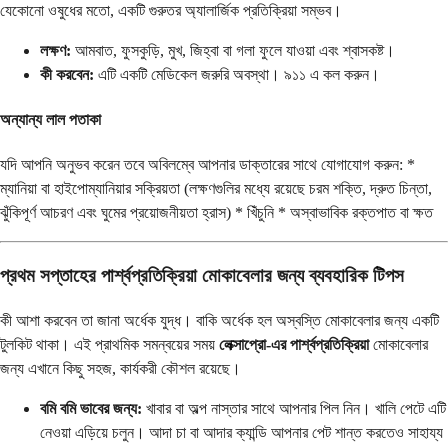
যেকোনো ওষুধের মতো, একটি গুরুতর অ্যালার্জিক প্রতিক্রিয়া সম্ভব।
লক্ষণ:
আমবাত, ফুসকুড়ি, মুখ, জিহ্বা বা গলা ফুলে যাওয়া এবং শ্বাসকষ্ট।
কী করবেন:
এটি একটি মেডিকেল জরুরি অবস্থা। ৯১১ এ কল করুন।
অন্যান্য লাল পতাকা
যদি আপনি অনুভব করেন তবে অবিলম্বে আপনার ডাক্তারের সাথে যোগাযোগ করুন: *
ম্যানিয়া বা হাইপোম্যানিয়ার সক্রিয়তা (লক্ষণগুলির মধ্যে রয়েছে চরম শক্তি, দ্রুত চিন্তা,
ঝুঁকিপূর্ণ আচরণ এবং ঘুমের প্রয়োজনীয়তা হ্রাস) * খিঁচুনি * অস্বাভাবিক রক্তপাত বা ক্ষত
প্রথম সপ্তাহের পার্শ্বপ্রতিক্রিয়া মোকাবেলার জন্য ব্যবহারিক টিপস
কী আশা করবেন তা জানা অর্ধেক যুদ্ধ। বাকি অর্ধেক হল অস্বস্তি মোকাবেলার জন্য একটি
টুলকিট থাকা। এই প্রাথমিক সমন্বয়ের সময়
লেক্সাপ্রো-এর পার্শ্বপ্রতিক্রিয়া
মোকাবেলার
জন্য এখানে কিছু সহজ, কার্যকরী কৌশল রয়েছে।
বমি বমি ভাবের জন্য:
খাবার বা অল্প নাস্তার সাথে আপনার পিল নিন। খালি পেটে এটি
নেওয়া এড়িয়ে চলুন। আদা চা বা আদার ক্যান্ডি আপনার পেট শান্ত করতেও সাহায্য