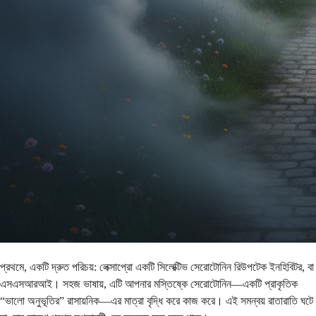
প্রথমে, একটি দ্রুত পরিচয়: লেক্সাপ্রো একটি সিলেক্টিভ সেরোটোনিন রিউপটেক ইনহিবিটর, বা
এসএসআরআই। সহজ ভাষায়, এটি আপনার মস্তিষ্কে সেরোটোনিন—একটি প্রাকৃতিক
“ভালো অনুভূতির” রাসায়নিক—এর মাত্রা বৃদ্ধি করে কাজ করে। এই সমন্বয় রাতারাতি ঘটে