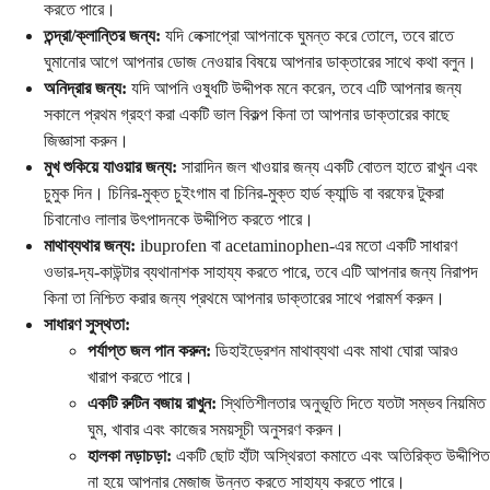
করতে পারে।
তন্দ্রা/ক্লান্তির জন্য:
যদি লেক্সাপ্রো আপনাকে ঘুমন্ত করে তোলে, তবে রাতে
ঘুমানোর আগে আপনার ডোজ নেওয়ার বিষয়ে আপনার ডাক্তারের সাথে কথা বলুন।
অনিদ্রার জন্য:
যদি আপনি ওষুধটি উদ্দীপক মনে করেন, তবে এটি আপনার জন্য
সকালে প্রথম গ্রহণ করা একটি ভাল বিকল্প কিনা তা আপনার ডাক্তারের কাছে
জিজ্ঞাসা করুন।
মুখ শুকিয়ে যাওয়ার জন্য:
সারাদিন জল খাওয়ার জন্য একটি বোতল হাতে রাখুন এবং
চুমুক দিন। চিনির-মুক্ত চুইংগাম বা চিনির-মুক্ত হার্ড ক্যান্ডি বা বরফের টুকরা
চিবানোও লালার উৎপাদনকে উদ্দীপিত করতে পারে।
মাথাব্যথার জন্য:
ibuprofen বা acetaminophen-এর মতো একটি সাধারণ
ওভার-দ্য-কাউন্টার ব্যথানাশক সাহায্য করতে পারে, তবে এটি আপনার জন্য নিরাপদ
কিনা তা নিশ্চিত করার জন্য প্রথমে আপনার ডাক্তারের সাথে পরামর্শ করুন।
সাধারণ সুস্থতা:
পর্যাপ্ত জল পান করুন:
ডিহাইড্রেশন মাথাব্যথা এবং মাথা ঘোরা আরও
খারাপ করতে পারে।
একটি রুটিন বজায় রাখুন:
স্থিতিশীলতার অনুভূতি দিতে যতটা সম্ভব নিয়মিত
ঘুম, খাবার এবং কাজের সময়সূচী অনুসরণ করুন।
হালকা নড়াচড়া:
একটি ছোট হাঁটা অস্থিরতা কমাতে এবং অতিরিক্ত উদ্দীপিত
না হয়ে আপনার মেজাজ উন্নত করতে সাহায্য করতে পারে।