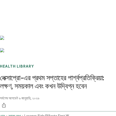
Benchmarks
Stories
FAQ
Sign up / Log in
HEALTH LIBRARY
লেক্সাপ্রো-এর প্রথম সপ্তাহের পার্শ্বপ্রতিক্রিয়া:
লক্ষণ, সময়কাল এবং কখন উদ্বিগ্ন হবেন
সর্বশেষ আপডেট
৬ জানুয়ারি, ২০২৬
হোম
স্বাস্থ্য ব্লগ
Lexapro Side Effects First Week