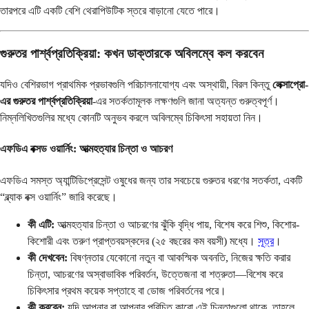
তারপরে এটি একটি বেশি থেরাপিউটিক স্তরে বাড়ানো যেতে পারে।
গুরুতর পার্শ্বপ্রতিক্রিয়া: কখন ডাক্তারকে অবিলম্বে কল করবেন
যদিও বেশিরভাগ প্রাথমিক প্রভাবগুলি পরিচালনাযোগ্য এবং অস্থায়ী, বিরল কিন্তু
লেক্সাপ্রো-
এর গুরুতর পার্শ্বপ্রতিক্রিয়া
-এর সতর্কতামূলক লক্ষণগুলি জানা অত্যন্ত গুরুত্বপূর্ণ।
নিম্নলিখিতগুলির মধ্যে কোনটি অনুভব করলে অবিলম্বে চিকিৎসা সহায়তা নিন।
এফডিএ বক্সড ওয়ার্নিং: আত্মহত্যার চিন্তা ও আচরণ
এফডিএ সমস্ত অ্যান্টিডিপ্রেসেন্ট ওষুধের জন্য তার সবচেয়ে গুরুতর ধরণের সতর্কতা, একটি
“ব্ল্যাক বক্স ওয়ার্নিং” জারি করেছে।
কী এটি:
আত্মহত্যার চিন্তা ও আচরণের ঝুঁকি বৃদ্ধি পায়, বিশেষ করে শিশু, কিশোর-
কিশোরী এবং তরুণ প্রাপ্তবয়স্কদের (২৫ বছরের কম বয়সী) মধ্যে।
সূত্র
।
কী দেখবেন:
বিষণ্নতার যেকোনো নতুন বা আকস্মিক অবনতি, নিজের ক্ষতি করার
চিন্তা, আচরণের অস্বাভাবিক পরিবর্তন, উত্তেজনা বা শত্রুতা—বিশেষ করে
চিকিৎসার প্রথম কয়েক সপ্তাহে বা ডোজ পরিবর্তনের পরে।
কী করবেন:
যদি আপনার বা আপনার পরিচিত কারো এই চিন্তাগুলো থাকে, তাহলে