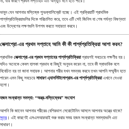
না, যার কারণে প্রথম সপ্তাহটি এত অদ্ভুত মনে হতে পারে।
ভাবুন যেন আপনার মস্তিষ্ক পুনঃক্যালিব্রেট হচ্ছে। এই প্রক্রিয়াটি প্রাথমিক
পার্শ্বপ্রতিক্রিয়াগুলির দিকে পরিচালিত করে, তবে এটি সেই জিনিস যা শেষ পর্যন্ত বিষণ্নতা
এবং উদ্বেগের লক্ষণগুলি উপশম করতে সহায়তা করবে।
লেক্সাপ্রো-এর প্রথম সপ্তাহে আমি কী কী পার্শ্বপ্রতিক্রিয়া আশা করব?
প্রাথমিক
লেক্সাপ্রো-এর প্রথম সপ্তাহের পার্শ্বপ্রতিক্রিয়া
প্রায়শই সবচেয়ে লক্ষণীয় হয়।
যদিও অনেকে কেবল হালকা প্রভাব বা কিছুই অনুভব করেন না, তবে কী স্বাভাবিক বলে
বিবেচিত হয় তা জানা সহায়ক। আপনার শরীর যখন সমন্বয় করবে তখন আপনি সম্মুখীন হতে
পারেন এমন কিছু সবচেয়ে
সাধারণ এ্যাসসিটালোপ্রাম-এর পার্শ্বপ্রতিক্রিয়া
এখানে দেওয়া
হলো।
হজম সংক্রান্ত সমস্যা: “অন্ত্র-মস্তিষ্কের” সংযোগ
আপনি কি জানেন আপনার শরীরের বেশিরভাগ সেরোটোনিন আসলে আপনার অন্ত্রে থাকে?
সূত্র
। এই কারণেই এসএসআরআই শুরু করার সময় হজম সংক্রান্ত সমস্যাগুলি এত
সাধারণ।