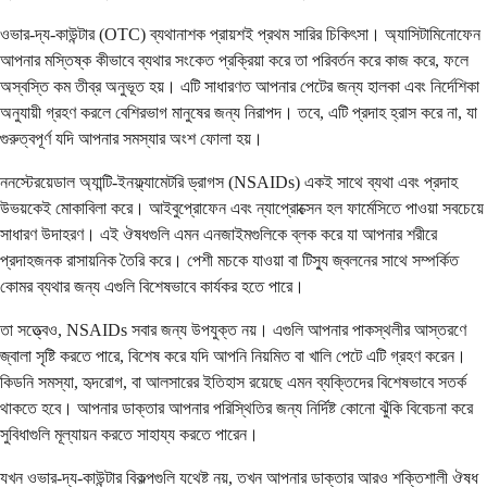
ওভার-দ্য-কাউন্টার (OTC) ব্যথানাশক প্রায়শই প্রথম সারির চিকিৎসা। অ্যাসিটামিনোফেন
আপনার মস্তিষ্ক কীভাবে ব্যথার সংকেত প্রক্রিয়া করে তা পরিবর্তন করে কাজ করে, ফলে
অস্বস্তি কম তীব্র অনুভূত হয়। এটি সাধারণত আপনার পেটের জন্য হালকা এবং নির্দেশিকা
অনুযায়ী গ্রহণ করলে বেশিরভাগ মানুষের জন্য নিরাপদ। তবে, এটি প্রদাহ হ্রাস করে না, যা
গুরুত্বপূর্ণ যদি আপনার সমস্যার অংশ ফোলা হয়।
ননস্টেরয়েডাল অ্যান্টি-ইনফ্ল্যামেটরি ড্রাগস (NSAIDs) একই সাথে ব্যথা এবং প্রদাহ
উভয়কেই মোকাবিলা করে। আইবুপ্রোফেন এবং ন্যাপ্রোক্সেন হল ফার্মেসিতে পাওয়া সবচেয়ে
সাধারণ উদাহরণ। এই ঔষধগুলি এমন এনজাইমগুলিকে ব্লক করে যা আপনার শরীরে
প্রদাহজনক রাসায়নিক তৈরি করে। পেশী মচকে যাওয়া বা টিস্যু জ্বলনের সাথে সম্পর্কিত
কোমর ব্যথার জন্য এগুলি বিশেষভাবে কার্যকর হতে পারে।
তা সত্ত্বেও, NSAIDs সবার জন্য উপযুক্ত নয়। এগুলি আপনার পাকস্থলীর আস্তরণে
জ্বালা সৃষ্টি করতে পারে, বিশেষ করে যদি আপনি নিয়মিত বা খালি পেটে এটি গ্রহণ করেন।
কিডনি সমস্যা, হৃদরোগ, বা আলসারের ইতিহাস রয়েছে এমন ব্যক্তিদের বিশেষভাবে সতর্ক
থাকতে হবে। আপনার ডাক্তার আপনার পরিস্থিতির জন্য নির্দিষ্ট কোনো ঝুঁকি বিবেচনা করে
সুবিধাগুলি মূল্যায়ন করতে সাহায্য করতে পারেন।
যখন ওভার-দ্য-কাউন্টার বিকল্পগুলি যথেষ্ট নয়, তখন আপনার ডাক্তার আরও শক্তিশালী ঔষধ