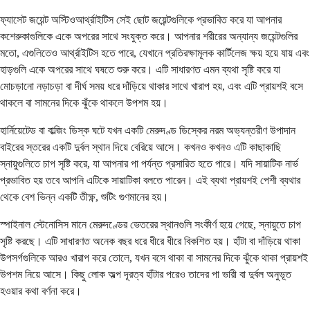
ফ্যাসেট জয়েন্ট অস্টিওআর্থ্রাইটিস সেই ছোট জয়েন্টগুলিকে প্রভাবিত করে যা আপনার
কশেরুকাগুলিকে একে অপরের সাথে সংযুক্ত করে। আপনার শরীরের অন্যান্য জয়েন্টগুলির
মতো, এগুলিতেও আর্থ্রাইটিস হতে পারে, যেখানে প্রতিরক্ষামূলক কার্টিলেজ ক্ষয় হয়ে যায় এবং
হাড়গুলি একে অপরের সাথে ঘষতে শুরু করে। এটি সাধারণত এমন ব্যথা সৃষ্টি করে যা
মোচড়ানো নড়াচড়া বা দীর্ঘ সময় ধরে দাঁড়িয়ে থাকার সাথে খারাপ হয়, এবং এটি প্রায়শই বসে
থাকলে বা সামনের দিকে ঝুঁকে থাকলে উপশম হয়।
হার্নিয়েটেড বা বাল্জিং ডিস্ক ঘটে যখন একটি মেরুদণ্ড ডিস্কের নরম অভ্যন্তরীণ উপাদান
বাইরের স্তরের একটি দুর্বল স্থান দিয়ে বেরিয়ে আসে। কখনও কখনও এটি কাছাকাছি
স্নায়ুগুলিতে চাপ সৃষ্টি করে, যা আপনার পা পর্যন্ত প্রসারিত হতে পারে। যদি সায়াটিক নার্ভ
প্রভাবিত হয় তবে আপনি এটিকে সায়াটিকা বলতে পারেন। এই ব্যথা প্রায়শই পেশী ব্যথার
থেকে বেশ ভিন্ন একটি তীক্ষ্ণ, শুটিং গুণমানের হয়।
স্পাইনাল স্টেনোসিস মানে মেরুদণ্ডের ভেতরের স্থানগুলি সংকীর্ণ হয়ে গেছে, স্নায়ুতে চাপ
সৃষ্টি করছে। এটি সাধারণত অনেক বছর ধরে ধীরে ধীরে বিকশিত হয়। হাঁটা বা দাঁড়িয়ে থাকা
উপসর্গগুলিকে আরও খারাপ করে তোলে, যখন বসে থাকা বা সামনের দিকে ঝুঁকে থাকা প্রায়শই
উপশম নিয়ে আসে। কিছু লোক অল্প দূরত্ব হাঁটার পরেও তাদের পা ভারী বা দুর্বল অনুভূত
হওয়ার কথা বর্ণনা করে।