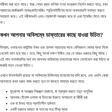
পরীক্ষা করা হতে পারে। উচ্চ শ্বেত রক্ত ​​কণিকা গণনা সংক্রমণ নির্দেশ করতে পারে, যখন
প্রদাহের মার্কারগুলি অ্যাঙ্কাইলোজিং স্পন্ডিলাইটিসের মতো অবস্থাগুলি সনাক্ত করতে
সহায়তা করে। এই পরীক্ষাগুলি এমন প্রেক্ষাপট সরবরাহ করে যা একা ইমেজিং দিতে পারে
না।
কখন আপনার অবিলম্বে ডাক্তারের কাছে যাওয়া উচিত?
বিশ্রাম, ওভার-দ্য-কাউন্টার ঔষধ এবং হালকা নড়াচড়ার সাথে বেশিরভাগ কোমর ব্যথা নিজে
থেকেই ভাল হয়ে যায়। তবে, কিছু সতর্ক লক্ষণ ইঙ্গিত দেয় যে আরও গুরুতর কিছু ঘটছে।
এই লাল পতাকাগুলির অর্থ হল আপনার অবিলম্বে ডাক্তারের সাথে যোগাযোগ করা উচিত বা
জরুরি যত্ন নেওয়া উচিত।
এখানে উপসর্গগুলি রয়েছে যা অবিলম্বে চিকিৎসার মনোযোগের দাবি রাখে, এবং এগুলি বোঝা
আপনাকে কখন দ্রুত কাজ করতে হবে তা জানতে সাহায্য করতে পারে:
মূত্রাশয় বা অন্ত্রের নিয়ন্ত্রণ হারানো, বা প্রস্রাব করতে নতুন অসুবিধা
আপনার যৌনাঙ্গ এলাকা বা ভিতরের উরুতে অসাড়তা বা ঝিঁঝিঁ ধরা
এক বা উভয় পায়ে প্রগতিশীল দুর্বলতা
একটি গুরুতর আঘাত বা পতনের পরে তীব্র ব্যথা