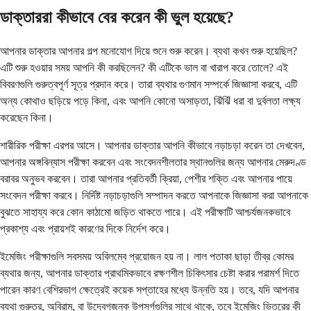
ডাক্তাররা কীভাবে বের করেন কী ভুল হয়েছে?
আপনার ডাক্তার আপনার গল্প মনোযোগ দিয়ে শুনে শুরু করেন। ব্যথা কখন শুরু হয়েছিল?
এটি শুরু হওয়ার সময় আপনি কী করছিলেন? কী এটিকে ভাল বা খারাপ করে তোলে? এই
বিবরণগুলি গুরুত্বপূর্ণ সূত্র প্রদান করে। তারা ব্যথার গুণমান সম্পর্কে জিজ্ঞাসা করবে, এটি
অন্য কোথাও ছড়িয়ে পড়ে কিনা, এবং আপনি কোনো অসাড়তা, ঝিঁঝিঁ ধরা বা দুর্বলতা লক্ষ্য
করেছেন কিনা।
শারীরিক পরীক্ষা এরপর আসে। আপনার ডাক্তার আপনি কীভাবে নড়াচড়া করেন তা দেখবেন,
আপনার অঙ্গবিন্যাস পরীক্ষা করবেন এবং সংবেদনশীলতার স্থানগুলির জন্য আপনার মেরুদণ্ড
বরাবর অনুভব করবেন। তারা আপনার প্রতিবর্তী ক্রিয়া, পেশীর শক্তি এবং আপনার পায়ে
সংবেদন পরীক্ষা করবে। নির্দিষ্ট নড়াচড়াগুলি সম্পাদন করতে আপনাকে জিজ্ঞাসা করা আপনাকে
বুঝতে সাহায্য করে কোন কাঠামো জড়িত থাকতে পারে। এই পরীক্ষাটি আশ্চর্যজনকভাবে
প্রকাশ্য এবং প্রায়শই কারণের দিকে নির্দেশ করে।
ইমেজিং পরীক্ষাগুলি সবসময় অবিলম্বে প্রয়োজন হয় না। লাল পতাকা ছাড়া তীব্র কোমর
ব্যথার জন্য, আপনার ডাক্তার প্রাথমিকভাবে রক্ষণশীল চিকিৎসার চেষ্টা করার পরামর্শ দিতে
পারেন কারণ বেশিরভাগ ক্ষেত্রেই কয়েক সপ্তাহের মধ্যে উন্নতি হয়। তবে, যদি আপনার
ব্যথা গুরুতর, অবিরাম, বা উদ্বেগজনক উপসর্গগুলির সাথে থাকে, তবে ইমেজিং ভিতরের কী