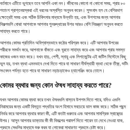
বর্তমানে এটিতে ভুগছেন তবে আপনি একা নন। জীবনের কোনো না কোনো সময়, প্রায় ৮০
শতাংশ প্রাপ্তবয়স্করা এই ধরনের অস্বস্তি অনুভব করেন। সুসংবাদ হল যে বেশিরভাগ
ক্ষেত্রেই সময় এবং সঠিক চিকিৎসার মাধ্যমে উন্নতি হয়, এবং উপশমের জন্য আপনার
বিকল্পগুলি বোঝা আপনাকে আপনার পুনরুদ্ধারের উপর আরও বেশি নিয়ন্ত্রণ অনুভব করতে
সাহায্য করতে পারে।
আপনার কোমর প্রতিদিন অবিশ্বাস্যভাবে কঠোর পরিশ্রম করে। এটি আপনার উপরের
শরীরকে সমর্থন করে, আপনাকে বাঁকতে এবং ঘুরতে সাহায্য করে এবং আপনার প্রায় সমস্ত
কাজের ওজন বহন করে। যখন হাড়, পেশী, স্নায়ু এবং লিগামেন্টের এই জটিল সিস্টেমে কিছু
ভুল হয়, তখন ব্যথা এমনভাবে দেখা দিতে পারে যা সাধারণ দীর্ঘস্থায়ী ব্যথা থেকে তীক্ষ্ণ, শুটিং
সংবেদন পর্যন্ত হতে পারে যা সাধারণ নড়াচড়াকেও চ্যালেঞ্জিং করে তোলে।
কোমর ব্যথার জন্য কোন ঔষধ সাহায্য করতে পারে?
যখন আপনার কোমর ব্যথা করে তখন ঔষধগুলি বাস্তব উপশম দিতে পারে, যদিও এগুলি
নিরাময়ের জন্য একটি বিস্তৃত পদ্ধতির অংশ হিসাবে সবচেয়ে ভাল কাজ করে। সঠিক পছন্দ
নির্ভর করে আপনার ব্যথার কারণ কী, এটি কতটা গুরুতর এবং আপনার সামগ্রিক স্বাস্থ্যের
উপর। আসুন আপনার ডাক্তার কী কী বিকল্পের পরামর্শ দিতে পারেন তা দেখে নেওয়া যাক,
প্রথমে সেগুলির মাধ্যমে শুরু করব যা লোকেরা সাধারণত প্রথমে চেষ্টা করে।