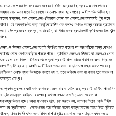
মেরুদণ্ডকে প্রভাবিত করে এমন সংক্রমণ, যদিও অস্বাভাবিক, জ্বর এবং সাধারণভাবে
অসুস্থ বোধ করার সাথে উল্লেখযোগ্য কোমর ব্যথা হতে পারে। অস্টিওমাইলাইটিস হল
হাড়ের সংক্রমণ, যখন মেরুদণ্ডের এপিডুরাল ফোড়া হল মেরুদণ্ডের কাছাকাছি পুঁজ জমে
থাকা। এই অবস্থাগুলির জন্য অ্যান্টিবায়োটিক এবং কখনও কখনও অস্ত্রোপচারের প্রয়োজন
হয়। দুর্বল প্রতিরোধ ব্যবস্থা, ডায়াবেটিস, বা শিরায় মাদক ব্যবহারকারী ব্যক্তিদের উচ্চ ঝুঁকি
থাকে।
মেরুদণ্ড টিউমার মেরুদণ্ডের মধ্যেই বিকশিত হতে পারে বা আপনার শরীরের অন্য কোথাও
ক্যান্সার থেকে সেখানে ছড়িয়ে পড়তে পারে। প্রাথমিক মেরুদণ্ড টিউমার যা মেরুদণ্ড থেকে
শুরু হয় তা বেশ বিরল। টিউমার থেকে ব্যথা প্রায়শই রাতে আরও খারাপ হয় এবং বিশ্রামের
সাথে উন্নতি হয় না। আপনি অযৌক্তিক ওজন হ্রাস বা দুর্বলতাও লক্ষ্য করতে পারেন।
বেশিরভাগ কোমর ব্যথা টিউমারের কারণে হয় না, তবে অবিরাম ব্যথা যা খারাপ হতে থাকে তা
তদন্তের যোগ্য।
কম্প্রেশন ফ্র্যাকচার ঘটে যখন কশেরুকা ভেঙে যায় বা ফাটল ধরে, প্রায়শই অস্টিওপোরোসিস
বা দুর্বল হাড়যুক্ত ব্যক্তিদের মধ্যে। কখনও কখনও এগুলি ন্যূনতম আঘাত বা
স্বতঃস্ফূর্তভাবে ঘটে। ব্যথা সাধারণত হঠাৎ এবং গুরুতর হয়, আপনার পিঠের একটি নির্দিষ্ট
জায়গায় স্থানীয়ভাবে। মেনোপজের পরে মহিলারা হাড়ের ঘনত্ব হ্রাসের কারণে উচ্চ ঝুঁকিতে
থাকেন, যদিও নির্দিষ্ট ঔষধ এবং চিকিৎসা পরিস্থিতি যেকোনো বয়সে হাড়কে দুর্বল করতে