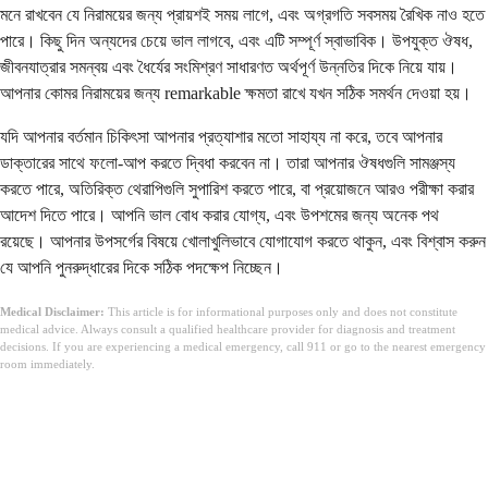
মনে রাখবেন যে নিরাময়ের জন্য প্রায়শই সময় লাগে, এবং অগ্রগতি সবসময় রৈখিক নাও হতে
পারে। কিছু দিন অন্যদের চেয়ে ভাল লাগবে, এবং এটি সম্পূর্ণ স্বাভাবিক। উপযুক্ত ঔষধ,
জীবনযাত্রার সমন্বয় এবং ধৈর্যের সংমিশ্রণ সাধারণত অর্থপূর্ণ উন্নতির দিকে নিয়ে যায়।
আপনার কোমর নিরাময়ের জন্য remarkable ক্ষমতা রাখে যখন সঠিক সমর্থন দেওয়া হয়।
যদি আপনার বর্তমান চিকিৎসা আপনার প্রত্যাশার মতো সাহায্য না করে, তবে আপনার
ডাক্তারের সাথে ফলো-আপ করতে দ্বিধা করবেন না। তারা আপনার ঔষধগুলি সামঞ্জস্য
করতে পারে, অতিরিক্ত থেরাপিগুলি সুপারিশ করতে পারে, বা প্রয়োজনে আরও পরীক্ষা করার
আদেশ দিতে পারে। আপনি ভাল বোধ করার যোগ্য, এবং উপশমের জন্য অনেক পথ
রয়েছে। আপনার উপসর্গের বিষয়ে খোলাখুলিভাবে যোগাযোগ করতে থাকুন, এবং বিশ্বাস করুন
যে আপনি পুনরুদ্ধারের দিকে সঠিক পদক্ষেপ নিচ্ছেন।
Medical Disclaimer:
This article is for informational purposes only and does not constitute
medical advice. Always consult a qualified healthcare provider for diagnosis and treatment
decisions. If you are experiencing a medical emergency, call 911 or go to the nearest emergency
room immediately.