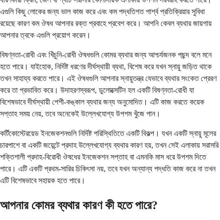
এগুলি কিছু লোকের জন্য ভাল কাজ করে এবং কম পদ্ধতিগত পার্শ্ব প্রতিক্রিয়ার সুবিধা
রয়েছে কারণ কম ঔষধ আপনার রক্ত ​​প্রবাহে প্রবেশ করে। আপনি কেবল ব্যথার জায়গায়
আপনার ত্বকে এগুলি প্রয়োগ করেন।
বিষণ্নতা-রোধী এবং খিঁচুনি-রোধী ঔষধগুলি কোমর ব্যথার জন্য আশ্চর্যজনক পছন্দ বলে মনে
হতে পারে। যাইহোক, নির্দিষ্ট ধরণের দীর্ঘস্থায়ী ব্যথা, বিশেষ করে যখন স্নায়ু জড়িত থাকে
তখন সাহায্য করতে পারে। এই ঔষধগুলি আপনার স্নায়ুতন্ত্র যেভাবে ব্যথার সংকেত প্রেরণ
করে তা প্রভাবিত করে। উদাহরণস্বরূপ, ডুলোক্সেটিন হল একটি বিষণ্নতা-রোধী যা
বিশেষভাবে দীর্ঘস্থায়ী পেশী-কঙ্কাল ব্যথার জন্য অনুমোদিত। এটি কাজ করতে কয়েক
সপ্তাহ সময় নেয়, তবে অনেকেই উল্লেখযোগ্য উপশম খুঁজে পান।
কর্টিকোস্টেরয়েড ইনজেকশনগুলি নির্দিষ্ট পরিস্থিতিতে একটি বিকল্প। যখন একটি স্নায়ু মূলের
চারপাশে বা একটি জয়েন্টে প্রদাহ উল্লেখযোগ্য ব্যথার কারণ হয়, তখন সেই এলাকায় সরাসরি
শক্তিশালী প্রদাহ-বিরোধী ঔষধের ইনজেকশন সপ্তাহ বা এমনকি মাস ধরে উপশম দিতে
পারে। এটি একটি প্রথম-সারির চিকিৎসা নয়, তবে যখন অন্যান্য পদ্ধতি কাজ করে না তখন
এটি বিশেষভাবে সহায়ক হতে পারে।
আপনার কোমর ব্যথার কারণ কী হতে পারে?