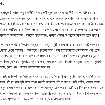
পারে।
অ্যাঙ্কাইলোজিং স্পন্ডিলাইটিস হল একটি প্রদাহজনক আর্থ্রাইটিস যা প্রাথমিকভাবে
মেরুদণ্ডকে প্রভাবিত করে। এটি সাধারণত অল্প বয়স্ক অবস্থায় শুরু হয় এবং ব্যথা ও
শক্তভাব সৃষ্টি করে যা সাধারণত সকালে বা নিষ্ক্রিয়তার পরে আরও খারাপ হয়। যান্ত্রিক কোমর
ব্যথার বিপরীতে যা কার্যকলাপের সাথে খারাপ হয়, প্রদাহজনক কোমর ব্যথা নড়াচড়া করলে
প্রায়শই উন্নতি হয়। সময়ের সাথে সাথে, প্রদাহ মেরুদণ্ড হাড়ের ফিউশন হতে পারে।
কিডনিতে পাথর বা কিডনি সংক্রমণ এমন ব্যথা সৃষ্টি করতে পারে যা মনে হয় এটি আপনার
কোমর থেকে আসছে। কিডনিতে পাথরের ব্যথা প্রায়শই অত্যন্ত বেদনাদায়ক এবং ঢেউ
আকারে আসে, সাধারণত আপনার কোমরের একপাশে। আপনি আপনার প্রস্রাবে রক্ত ​​বা
আপনার কুঁচকিতে প্রসারিত ব্যথাও লক্ষ্য করতে পারেন। কিডনি সংক্রমণের সাথে প্রায়শই
জ্বর, ঠান্ডা এবং প্রস্রাব করার সময় ব্যথা হয়।
পেটের মহাধমনী অ্যানিউরিজম হল আপনার পেট দিয়ে যাওয়া প্রধান ধমনীতে একটি ফোলা।
যখন এটি উপসর্গ সৃষ্টি করে, তখন আপনি আপনার পেট বা পাশে একটি গভীর, ধ্রুবক ব্যথা
অনুভব করতে পারেন যা আপনার পিঠেও অনুভূত হতে পারে। এটি একটি গুরুতর অবস্থা যার
জন্য পর্যবেক্ষণ এবং কখনও কখনও অস্ত্রোপচারের প্রয়োজন হয়। ঝুঁকির কারণগুলির মধ্যে
রয়েছে ধূমপান, উচ্চ রক্তচাপ এবং ৬৫ বছরের বেশি বয়স হওয়া।