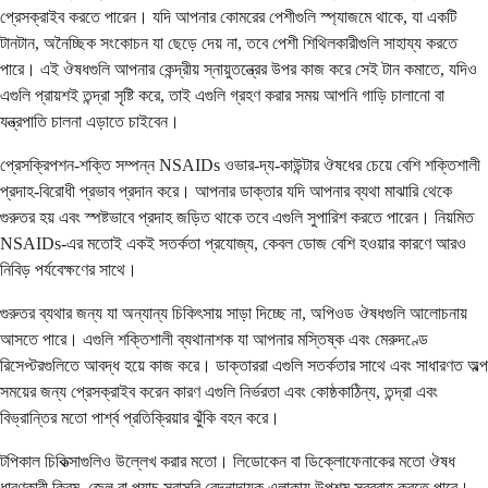
প্রেসক্রাইব করতে পারেন। যদি আপনার কোমরের পেশীগুলি স্প্যাজমে থাকে, যা একটি
টানটান, অনৈচ্ছিক সংকোচন যা ছেড়ে দেয় না, তবে পেশী শিথিলকারীগুলি সাহায্য করতে
পারে। এই ঔষধগুলি আপনার কেন্দ্রীয় স্নায়ুতন্ত্রের উপর কাজ করে সেই টান কমাতে, যদিও
এগুলি প্রায়শই তন্দ্রা সৃষ্টি করে, তাই এগুলি গ্রহণ করার সময় আপনি গাড়ি চালানো বা
যন্ত্রপাতি চালনা এড়াতে চাইবেন।
প্রেসক্রিপশন-শক্তি সম্পন্ন NSAIDs ওভার-দ্য-কাউন্টার ঔষধের চেয়ে বেশি শক্তিশালী
প্রদাহ-বিরোধী প্রভাব প্রদান করে। আপনার ডাক্তার যদি আপনার ব্যথা মাঝারি থেকে
গুরুতর হয় এবং স্পষ্টভাবে প্রদাহ জড়িত থাকে তবে এগুলি সুপারিশ করতে পারেন। নিয়মিত
NSAIDs-এর মতোই একই সতর্কতা প্রযোজ্য, কেবল ডোজ বেশি হওয়ার কারণে আরও
নিবিড় পর্যবেক্ষণের সাথে।
গুরুতর ব্যথার জন্য যা অন্যান্য চিকিৎসায় সাড়া দিচ্ছে না, অপিওড ঔষধগুলি আলোচনায়
আসতে পারে। এগুলি শক্তিশালী ব্যথানাশক যা আপনার মস্তিষ্ক এবং মেরুদণ্ডে
রিসেপ্টরগুলিতে আবদ্ধ হয়ে কাজ করে। ডাক্তাররা এগুলি সতর্কতার সাথে এবং সাধারণত অল্প
সময়ের জন্য প্রেসক্রাইব করেন কারণ এগুলি নির্ভরতা এবং কোষ্ঠকাঠিন্য, তন্দ্রা এবং
বিভ্রান্তির মতো পার্শ্ব প্রতিক্রিয়ার ঝুঁকি বহন করে।
টপিকাল চিকিত্সাগুলিও উল্লেখ করার মতো। লিডোকেন বা ডিক্লোফেনাকের মতো ঔষধ
ধারণকারী ক্রিম, জেল বা প্যাচ সরাসরি বেদনাদায়ক এলাকায় উপশম সরবরাহ করতে পারে।