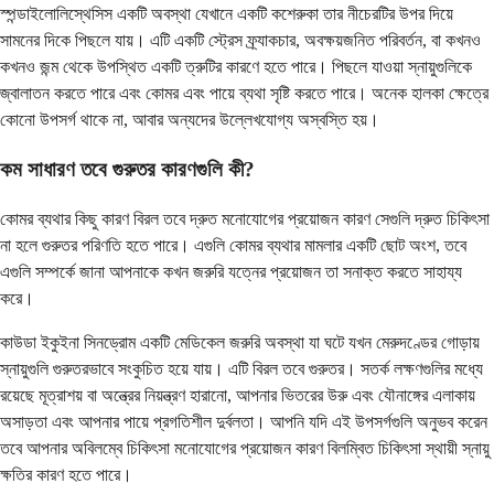
স্পন্ডাইলোলিস্থেসিস একটি অবস্থা যেখানে একটি কশেরুকা তার নীচেরটির উপর দিয়ে
সামনের দিকে পিছলে যায়। এটি একটি স্ট্রেস ফ্র্যাকচার, অবক্ষয়জনিত পরিবর্তন, বা কখনও
কখনও জন্ম থেকে উপস্থিত একটি ত্রুটির কারণে হতে পারে। পিছলে যাওয়া স্নায়ুগুলিকে
জ্বালাতন করতে পারে এবং কোমর এবং পায়ে ব্যথা সৃষ্টি করতে পারে। অনেক হালকা ক্ষেত্রে
কোনো উপসর্গ থাকে না, আবার অন্যদের উল্লেখযোগ্য অস্বস্তি হয়।
কম সাধারণ তবে গুরুতর কারণগুলি কী?
কোমর ব্যথার কিছু কারণ বিরল তবে দ্রুত মনোযোগের প্রয়োজন কারণ সেগুলি দ্রুত চিকিৎসা
না হলে গুরুতর পরিণতি হতে পারে। এগুলি কোমর ব্যথার মামলার একটি ছোট অংশ, তবে
এগুলি সম্পর্কে জানা আপনাকে কখন জরুরি যত্নের প্রয়োজন তা সনাক্ত করতে সাহায্য
করে।
কাউডা ইকুইনা সিনড্রোম একটি মেডিকেল জরুরি অবস্থা যা ঘটে যখন মেরুদণ্ডের গোড়ায়
স্নায়ুগুলি গুরুতরভাবে সংকুচিত হয়ে যায়। এটি বিরল তবে গুরুতর। সতর্ক লক্ষণগুলির মধ্যে
রয়েছে মূত্রাশয় বা অন্ত্রের নিয়ন্ত্রণ হারানো, আপনার ভিতরের উরু এবং যৌনাঙ্গের এলাকায়
অসাড়তা এবং আপনার পায়ে প্রগতিশীল দুর্বলতা। আপনি যদি এই উপসর্গগুলি অনুভব করেন
তবে আপনার অবিলম্বে চিকিৎসা মনোযোগের প্রয়োজন কারণ বিলম্বিত চিকিৎসা স্থায়ী স্নায়ু
ক্ষতির কারণ হতে পারে।