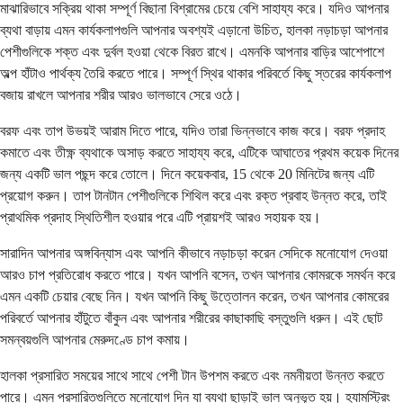
মাঝারিভাবে সক্রিয় থাকা সম্পূর্ণ বিছানা বিশ্রামের চেয়ে বেশি সাহায্য করে। যদিও আপনার
ব্যথা বাড়ায় এমন কার্যকলাপগুলি আপনার অবশ্যই এড়ানো উচিত, হালকা নড়াচড়া আপনার
পেশীগুলিকে শক্ত এবং দুর্বল হওয়া থেকে বিরত রাখে। এমনকি আপনার বাড়ির আশেপাশে
অল্প হাঁটাও পার্থক্য তৈরি করতে পারে। সম্পূর্ণ স্থির থাকার পরিবর্তে কিছু স্তরের কার্যকলাপ
বজায় রাখলে আপনার শরীর আরও ভালভাবে সেরে ওঠে।
বরফ এবং তাপ উভয়ই আরাম দিতে পারে, যদিও তারা ভিন্নভাবে কাজ করে। বরফ প্রদাহ
কমাতে এবং তীক্ষ্ণ ব্যথাকে অসাড় করতে সাহায্য করে, এটিকে আঘাতের প্রথম কয়েক দিনের
জন্য একটি ভাল পছন্দ করে তোলে। দিনে কয়েকবার, 15 থেকে 20 মিনিটের জন্য এটি
প্রয়োগ করুন। তাপ টানটান পেশীগুলিকে শিথিল করে এবং রক্ত ​​প্রবাহ উন্নত করে, তাই
প্রাথমিক প্রদাহ স্থিতিশীল হওয়ার পরে এটি প্রায়শই আরও সহায়ক হয়।
সারাদিন আপনার অঙ্গবিন্যাস এবং আপনি কীভাবে নড়াচড়া করেন সেদিকে মনোযোগ দেওয়া
আরও চাপ প্রতিরোধ করতে পারে। যখন আপনি বসেন, তখন আপনার কোমরকে সমর্থন করে
এমন একটি চেয়ার বেছে নিন। যখন আপনি কিছু উত্তোলন করেন, তখন আপনার কোমরের
পরিবর্তে আপনার হাঁটুতে বাঁকুন এবং আপনার শরীরের কাছাকাছি বস্তুগুলি ধরুন। এই ছোট
সমন্বয়গুলি আপনার মেরুদণ্ডে চাপ কমায়।
হালকা প্রসারিত সময়ের সাথে সাথে পেশী টান উপশম করতে এবং নমনীয়তা উন্নত করতে
পারে। এমন প্রসারিতগুলিতে মনোযোগ দিন যা ব্যথা ছাড়াই ভাল অনুভূত হয়। হ্যামস্ট্রিং