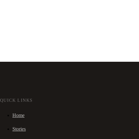
QUICK LINKS
Home
Stories