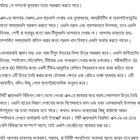
ঘটছে সে সম্পর্কে মূল্যবান তথ্য সরবরাহ করতে পারে।
এক্স-রে আপনার মেরুদণ্ডের হাড়গুলি দেখায় এবং ফ্র্যাকচার, আর্থ্রাইটিস বা অ্যালাইনমেন্টের
মতো সমস্যাগুলি প্রকাশ করতে পারে। এগুলি দ্রুত এবং ব্যাপকভাবে উপলব্ধ, তবে এগুলি
ডিস্ক, পেশী বা স্নায়ুর মতো নরম টিস্যুগুলি ভালভাবে দেখায় না। আপনার ডাক্তার হাড়-
সম্পর্কিত সমস্যাগুলি বাতিল করার জন্য প্রথম ধাপ হিসাবে এগুলি অর্ডার করতে পারেন।
এমআরআই স্ক্যান হাড় এবং নরম টিস্যু উভয়ের বিশদ চিত্র সরবরাহ করে। এগুলি হার্নিয়েটেড
ডিস্ক, স্পাইনাল স্টেনোসিস, টিউমার এবং সংক্রমণ দেখার জন্য চমৎকার। পরীক্ষাটিতে 30
থেকে 60 মিনিটের জন্য একটি টিউব-আকৃতির মেশিনে স্থিরভাবে শুয়ে থাকা জড়িত থাকে
যেখানে এটি চিত্র তৈরি করার জন্য চৌম্বক ক্ষেত্র এবং রেডিও তরঙ্গ ব্যবহার করে। এটি
ব্যথাহীন, যদিও কিছু লোক ক্লস্ট্রোফোবিক অনুভব করে।
সিটি স্ক্যানগুলি বিভিন্ন কোণ থেকে নেওয়া এক্স-রে ব্যবহার করে ক্রস-সেকশনাল চিত্র তৈরি
করে। এগুলি হাড়ের বিবরণ দেখানোর জন্য বিশেষভাবে ভাল এবং যখন এমআরআই উপলব্ধ বা
উপযুক্ত নয় তখন সহায়ক হতে পারে। কখনও কখনও ডাক্তাররা কিছু কাঠামো আরও
স্পষ্টভাবে দেখতে কনট্রাস্ট ডাই ইনজেক্ট করেন। সিটি স্ক্যানগুলি নিয়মিত এক্স-রে-এর চেয়ে
বেশি বিকিরণের সংস্পর্শে আসে, তাই এগুলি ভেবেচিন্তে ব্যবহার করা হয়।
যদি আপনার ডাক্তার সংক্রমণ, প্রদাহ, বা নির্দিষ্ট পদ্ধতিগত অবস্থা সন্দেহ করেন তবে রক্ত ​​