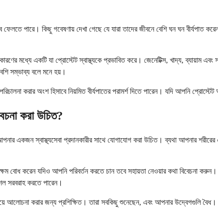
্রভাব ফেলতে পারে। কিছু গবেষণায় দেখা গেছে যে যারা তাদের জীবনে বেশি ঘন ঘন বীর্যপাত করেন 
ণের মধ্যে একটি যা প্রোস্টেট স্বাস্থ্যকে প্রভাবিত করে। জেনেটিক্স, খাদ্য, ব্যায়াম এবং সা
 বেশি সম্ভাব্য বলে মনে হয়।
 পরিচালনা করার অংশ হিসাবে নিয়মিত বীর্যপাতের পরামর্শ দিতে পারেন। যদি আপনি প্রোস্টে
বেচনা করা উচিত?
বে আপনার একজন স্বাস্থ্যসেবা প্রদানকারীর সাথে যোগাযোগ করা উচিত। ব্যথা আপনার শরীর
 অক্ষম বোধ করেন যদিও আপনি পরিবর্তন করতে চান তবে সহায়তা নেওয়ার কথা বিবেচনা করুন। 
 কৌশল সরবরাহ করতে পারেন।
 নিয়ে আলোচনা করার জন্য প্রশিক্ষিত। তারা সবকিছু শুনেছেন, এবং আপনার উদ্বেগগুলি বৈধ। ইন