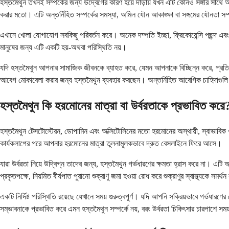
হস্তমৈথুন তখনই সম্পর্কের জন্য উদ্বেগের কারণ হয়ে দাঁড়ায় যখন এটি কোনও সঙ্গীর সাথে 
করার মতো। এটি অন্তর্নিহিত সম্পর্কের সমস্যা, অমিল যৌন আকাঙ্ক্ষা বা সঙ্গমের যৌনতা সম্
এখানে খোলা যোগাযোগ সবকিছু পরিবর্তন করে। অনেক দম্পতি ইচ্ছা, ফ্রিকোয়েন্সি পছন্দ এব
মানুষের জন্য এটি একটি হয়-অথবা পরিস্থিতি নয়।
যদি হস্তমৈথুন আপনার সামাজিক জীবনকে ব্যাহত করে, যেমন আপনাকে বিচ্ছিন্ন করে, প্রতিশ্
আবেগ মোকাবেলা করার জন্য হস্তমৈথুন ব্যবহার করছেন। অন্তর্নিহিত আবেগিক চাহিদাগুল
হস্তমৈথুন কি হরমোনের মাত্রা বা উর্বরতাকে প্রভাবিত করে
হস্তমৈথুন টেসটোস্টেরন, ডোপামিন এবং অক্সিটোসিনের মতো হরমোনের অস্থায়ী, স্বাভাবিক ওঠান
কার্যকলাপের পরে আপনার হরমোনের মাত্রা তুলনামূলকভাবে দ্রুত বেসলাইনে ফিরে আসে।
যারা উর্বরতা নিয়ে উদ্বিগ্ন তাদের জন্য, হস্তমৈথুন গর্ভধারণের ক্ষমতা হ্রাস করে না। এটি অর
প্রকৃতপক্ষে, নিয়মিত বীর্যপাত পুরানো শুক্রাণু জমা হওয়া রোধ করে শুক্রাণুর স্বাস্থ্যকে সমর
একটি নির্দিষ্ট পরিস্থিতি রয়েছে যেখানে সময় গুরুত্বপূর্ণ। যদি আপনি সক্রিয়ভাবে গর্ভধা
সম্ভাবনাকে প্রভাবিত করে এমন হস্তমৈথুন সম্পর্কে নয়, বরং উর্বরতা চিকিৎসার চারপাশে সময