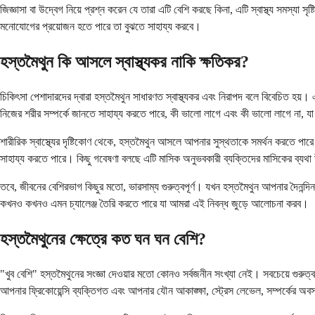
জিজ্ঞাসা বা উদ্বেগ নিয়ে প্রশ্ন করেন যে তারা এটি বেশি করছে কিনা, এটি স্বাস্থ্য সমস্য
মনোযোগের প্রয়োজন হতে পারে তা বুঝতে সাহায্য করবে।
হস্তমৈথুন কি আসলে স্বাস্থ্যকর নাকি ক্ষতিকর?
চিকিৎসা পেশাদারদের দ্বারা হস্তমৈথুন সাধারণত স্বাস্থ্যকর এবং নিরাপদ বলে বিবেচিত হ
নিজের শরীর সম্পর্কে জানতে সাহায্য করতে পারে, কী ভালো লাগে এবং কী ভালো লাগে না, য
শারীরিক স্বাস্থ্যের দৃষ্টিকোণ থেকে, হস্তমৈথুন আসলে আপনার সুস্থতাকে সমর্থন করতে
সাহায্য করতে পারে। কিছু গবেষণা বলছে এটি মাসিক অনুভবকারী ব্যক্তিদের মাসিকের ব্যথা উ
তবে, জীবনের বেশিরভাগ কিছুর মতো, ভারসাম্য গুরুত্বপূর্ণ। যখন হস্তমৈথুন আপনার দৈনন্দিন
কখনও কখনও এমন চ্যালেঞ্জ তৈরি করতে পারে যা আমরা এই নিবন্ধ জুড়ে আলোচনা করব।
হস্তমৈথুনের ক্ষেত্রে কত ঘন ঘন বেশি?
"খুব বেশি" হস্তমৈথুনের সংজ্ঞা দেওয়ার মতো কোনও সর্বজনীন সংখ্যা নেই। সবচেয়ে গুরুত
আপনার ফ্রিকোয়েন্সি ব্যক্তিগত এবং আপনার যৌন আকাঙ্ক্ষা, স্ট্রেস লেভেল, সম্পর্কের অবস্