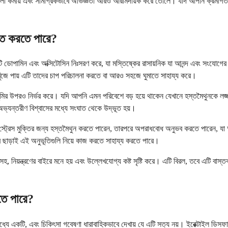
 জ্বালা কমায় এবং সামগ্রিকভাবে অভিজ্ঞতা আরও আরামদায়ক করে তোলে। যদি আপনি ক্রমাগত ব্
বিত করতে পারে?
ি ডোপামিন এবং অক্সিটোসিন নিঃসরণ করে, যা মস্তিষ্কের রাসায়নিক যা আনন্দ এবং সংযোগের
ে পায় এটি তাদের চাপ পরিচালনা করতে বা আরও সহজে ঘুমাতে সাহায্য করে।
ভূমির উপরও নির্ভর করে। যদি আপনি এমন পরিবেশে বড় হয়ে থাকেন যেখানে হস্তমৈথুনকে 
ভ্যন্তরীণ বিশ্বাসের মধ্যে সংঘাত থেকে উদ্ভূত হয়।
্রেস মুক্তির জন্য হস্তমৈথুন করতে পারেন, তারপরে অপরাধবোধ অনুভব করতে পারেন, যা আপন
ার ছাড়াই এই অনুভূতিগুলি নিয়ে কাজ করতে সাহায্য করতে পারে।
িয়ন্ত্রণের বাইরে মনে হয় এবং উল্লেখযোগ্য কষ্ট সৃষ্টি করে। এটি বিরল, তবে এটি বাস্ত
রতে পারে?
 মধ্যে একটি, এবং চিকিৎসা গবেষণা ধারাবাহিকভাবে দেখায় যে এটি সত্য নয়। ইরেক্টাইল ডিস