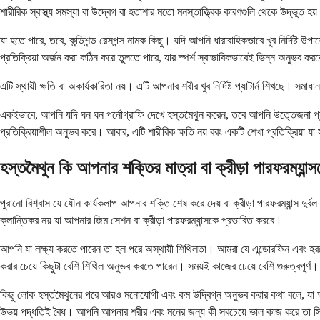
শারীরিক স্বাস্থ্য সমস্যা বা উদ্বেগ বা হতাশার মতো মনস্তাত্ত্বিক কারণগুলি থেকে উদ্ভূত হয
যা হতে পারে, তবে, কন্ডিশন্ড রেসপন্স নামক কিছু। যদি আপনি ধারাবাহিকভাবে খুব নির্দিষ্ট উ
প্রতিক্রিয়া অর্জন করা কঠিন করে তুলতে পারে, যার স্পর্শ স্বাভাবিকভাবেই ভিন্ন অনুভব কর
এটি স্থায়ী ক্ষতি বা অকার্যকারিতা নয়। এটি আপনার শরীর খুব নির্দিষ্ট প্যাটার্ন শিখছে।
একইভাবে, আপনি যদি ঘন ঘন পর্নোগ্রাফি দেখে হস্তমৈথুন করেন, তবে আপনি উত্তেজনা প্যাটার
প্রতিক্রিয়াশীল অনুভব করে। আবার, এটি শারীরিক ক্ষতি নয় বরং একটি শেখা প্রতিক্রিয়া য
হস্তমৈথুন কি আপনার শক্তির মাত্রা বা ক্রীড়া পারফরম্যান
পুরানো বিশ্বাস যে যৌন কার্যকলাপ আপনার শক্তি শেষ করে দেয় বা ক্রীড়া পারফরম্যান্স দুর
ক্লান্তিকর নয় যা আপনার জিম সেশন বা ক্রীড়া পারফরম্যান্সকে প্রভাবিত করবে।
আপনি যা লক্ষ্য করতে পারেন তা হল পরে অস্থায়ী শিথিলতা। আমরা যে এন্ডোরফিন এবং হর
করার চেয়ে কিছুটা বেশি শিথিল অনুভব করতে পারেন। সময়ই কাজের চেয়ে বেশি গুরুত্বপূর্ণ।
কিছু লোক হস্তমৈথুনের পরে আরও মনোযোগী এবং কম উদ্বিগ্ন অনুভব করার কথা বলে, যা আসলে স্
উভয় পদ্ধতিই বৈধ। আপনি আপনার শরীর এবং মনের জন্য কী সবচেয়ে ভাল কাজ করে তা স