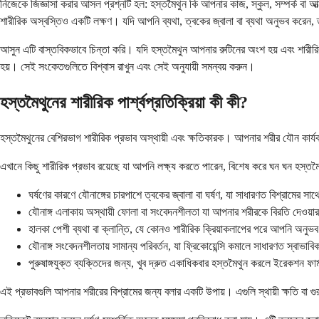
নিজেকে জিজ্ঞাসা করার আসল প্রশ্নটি হল: হস্তমৈথুন কি আপনার কাজ, স্কুল, সম্পর্ক বা আত
শারীরিক অস্বস্তিও একটি লক্ষণ। যদি আপনি ব্যথা, ত্বকের জ্বালা বা ব্যথা অনুভব কর
আসুন এটি বাস্তবিকভাবে চিন্তা করি। যদি হস্তমৈথুন আপনার রুটিনের অংশ হয় এবং শারীর
হয়। সেই সংকেতগুলিতে বিশ্বাস রাখুন এবং সেই অনুযায়ী সমন্বয় করুন।
হস্তমৈথুনের শারীরিক পার্শ্বপ্রতিক্রিয়া কী কী?
হস্তমৈথুনের বেশিরভাগ শারীরিক প্রভাব অস্থায়ী এবং ক্ষতিকারক। আপনার শরীর যৌন কার্যকল
এখানে কিছু শারীরিক প্রভাব রয়েছে যা আপনি লক্ষ্য করতে পারেন, বিশেষ করে ঘন ঘন হস্তম
ঘর্ষণের কারণে যৌনাঙ্গের চারপাশে ত্বকের জ্বালা বা ঘর্ষণ, যা সাধারণত বিশ্রামের সাথ
যৌনাঙ্গ এলাকায় অস্থায়ী ফোলা বা সংবেদনশীলতা যা আপনার শরীরকে বিরতি দেওয়ার
হালকা পেশী ব্যথা বা ক্লান্তি, যে কোনও শারীরিক ক্রিয়াকলাপের পরে আপনি অনুভ
যৌনাঙ্গ সংবেদনশীলতায় সামান্য পরিবর্তন, যা ফ্রিকোয়েন্সি কমালে সাধারণত স্বাভাবিক
পুরুষাঙ্গযুক্ত ব্যক্তিদের জন্য, খুব দ্রুত একাধিকবার হস্তমৈথুন করলে ইরেকশন ফার
এই প্রভাবগুলি আপনার শরীরের বিশ্রামের জন্য বলার একটি উপায়। এগুলি স্থায়ী ক্ষতি বা গ