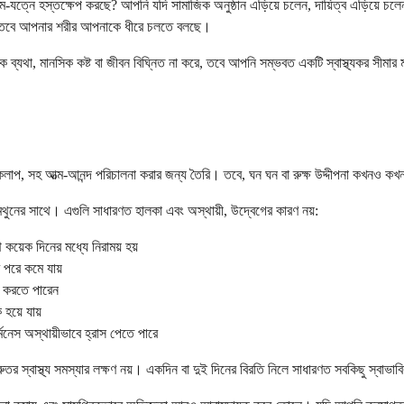
্ম-যত্নে হস্তক্ষেপ করছে? আপনি যদি সামাজিক অনুষ্ঠান এড়িয়ে চলেন, দায়িত্ব এড়িয়ে চ
েন, তবে আপনার শরীর আপনাকে ধীরে চলতে বলছে।
িক ব্যথা, মানসিক কষ্ট বা জীবন বিঘ্নিত না করে, তবে আপনি সম্ভবত একটি স্বাস্থ্যকর স
াপ, সহ আত্ম-আনন্দ পরিচালনা করার জন্য তৈরি। তবে, ঘন ঘন বা রুক্ষ উদ্দীপনা কখনও কখনও 
ৈথুনের সাথে। এগুলি সাধারণত হালকা এবং অস্থায়ী, উদ্বেগের কারণ নয়:
ে কয়েক দিনের মধ্যে নিরাময় হয়
 পরে কমে যায়
ব করতে পারেন
 হয়ে যায়
্মনেস অস্থায়ীভাবে হ্রাস পেতে পারে
ুরুতর স্বাস্থ্য সমস্যার লক্ষণ নয়। একদিন বা দুই দিনের বিরতি নিলে সাধারণত সবকিছু স্বা