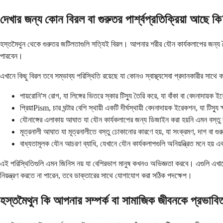
দেখার জন্য কোন বিরল বা গুরুতর পার্শ্বপ্রতিক্রিয়া আছে ক
হস্তমৈথুন থেকে গুরুতর জটিলতাগুলি সত্যিই বিরল। আপনার শরীর যৌন কার্যকলাপের জন্য ত
পারবেন।
এখানে কিছু বিরল তবে সম্ভাব্য পরিস্থিতি রয়েছে যা কোনও স্বাস্থ্যসেবা প্রদানকারীর সাথে
পায়রোনি'স রোগ, যা লিঙ্গের ভিতরে স্কার টিস্যু তৈরি করে, যা বাঁকা বা বেদনাদায়ক ইরে
প্রিয়াPism, চার ঘন্টার বেশি স্থায়ী একটি দীর্ঘস্থায়ী বেদনাদায়ক ইরেকশন, যা টি
যৌনাঙ্গের এলাকায় আঘাত যা যৌন কার্যকলাপের জন্য ডিজাইন করা হয়নি এমন বস্তু 
মূত্রনালী আঘাত যা মূত্রনালীতে বস্তু ঢোকানোর কারণে হয়, যা সংক্রমণ, দাগ বা গুর
বাধ্যতামূলক যৌন আচরণ ব্যাধি, যেখানে যৌন কার্যকলাপগুলি অনিয়ন্ত্রিত মনে হয় এবং
এই পরিস্থিতিগুলি এমন জিনিস নয় যা বেশিরভাগ মানুষ কখনও অভিজ্ঞতা করবে। এগুলি এখানে
নিয়ন্ত্রণ করতে না পারেন, তবে ডাক্তারের সাথে যোগাযোগ করা সঠিক পদক্ষেপ।
হস্তমৈথুন কি আপনার সম্পর্ক বা সামাজিক জীবনকে প্রভাব