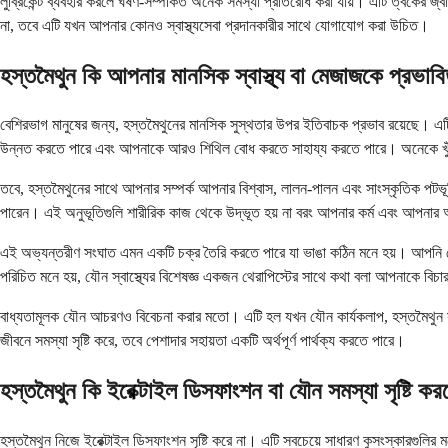
লুব্রিকেন্ট ব্যবহার করলে ঘর্ষণ-সম্পর্কিত অনেক সমস্যা প্রতিরোধ করা যায়। এটি ত্বকের
না, তবে এটি যখন আপনার কোনও স্বাস্থ্যসেবা প্রদানকারীর সাথে যোগাযোগ করা উচিত।
হস্তমৈথুন কি আপনার মানসিক স্বাস্থ্য বা মেজাজকে প্রভা
বেশিরভাগ মানুষের জন্য, হস্তমৈথুনের মানসিক সুস্থতার উপর ইতিবাচক প্রভাব রয়েছে। এট
উন্নত করতে পারে এবং আপনাকে আরও শিথিল বোধ করতে সাহায্য করতে পারে। অনেকে খুঁজ
তবে, হস্তমৈথুনের সাথে আপনার সম্পর্ক আপনার বিশ্বাস, লালন-পালন এবং সাংস্কৃতিক পট
পারেন। এই অনুভূতিগুলি শারীরিক কাজ থেকে উদ্ভূত হয় না বরং আপনার কর্ম এবং আপনার অ
এই অভ্যন্তরীণ সংঘাত এমন একটি চক্র তৈরি করতে পারে যা ভাঙা কঠিন মনে হয়। আপনি স্ট
পরিচিত মনে হয়, যৌন স্বাস্থ্যের বিশেষজ্ঞ একজন থেরাপিস্টের সাথে কথা বলা আপনাকে বিচ
বাধ্যতামূলক যৌন আচরণও বিবেচনা করার মতো। এটি হল যখন যৌন কার্যকলাপ, হস্তমৈথুন সহ, ন
জীবনে সমস্যা সৃষ্টি করে, তবে পেশাদার সহায়তা একটি অর্থপূর্ণ পার্থক্য করতে পারে।
হস্তমৈথুন কি ইরেক্টাইল ডিসফাংশন বা যৌন সমস্যা সৃষ্টি ক
হস্তমৈথুন নিজে ইরেক্টাইল ডিসফাংশন সৃষ্টি করে না। এটি সবচেয়ে সাধারণ কুসংস্কারগুলির