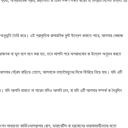
যথা, অস্বাভাবিক স্রাব, রক্তপাত বা এমন লক্ষণ লক্ষ্য করেন যা বিশ্রাম নিলেও উন্নত হয়
 অনুভূতি তৈরি করে। এই প্রাকৃতিক রাসায়নিক বুস্ট উদ্বেগ কমাতে পারে, আপনার মেজাজ
লজ্জাজনক বা ভুল বলে মনে করা হত, তবে আপনি পরে অপরাধবোধ বা উদ্বেগ অনুভব করতে
ার স্ট্রেস বাড়িয়ে তোলে, আপনাকে হস্তমৈথুনের দিকে ফিরিয়ে নিয়ে যায়। যদি এটি
ব। যদি আপনি থামতে না পারেন যদিও আপনি চান, বা যদি এটি আপনার সম্পর্ক বা দৈনন্দিন
ফাংশন সাধারণত কার্ডিওভাসকুলার রোগ, ডায়াবেটিস বা হরমোনের ভারসাম্যহীনতার মতো