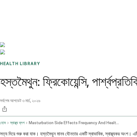
Benchmarks
Stories
FAQ
Sign up / Log in
HEALTH LIBRARY
হস্তমৈথুন: ফ্রিকোয়েন্সি, পার্শ্বপ্রত
সর্বশেষ আপডেট
৩ মার্চ, ২০২৬
হোম
স্বাস্থ্য ব্লগ
Masturbation Side Effects Frequency And Health Concerns
সত্য দিয়ে শুরু করা যাক। হস্তমৈথুন মানব যৌনতার একটি স্বাভাবিক, স্বাস্থ্যকর অংশ। এট