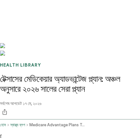
Benchmarks
Stories
FAQ
Sign up / Log in
HEALTH LIBRARY
টেক্সাসের মেডিকেয়ার অ্যাডভান্টেজ প্ল্যান: অঞ্চল
অনুসারে ২০২৬ সালের সেরা প্ল্যান
সর্বশেষ আপডেট
১৭ মে, ২০২৬
হোম
স্বাস্থ্য ব্লগ
Medicare Advantage Plans Texas
f