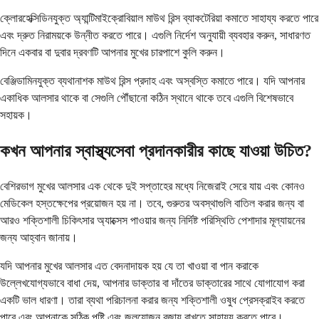
ক্লোরহেক্সিডিনযুক্ত অ্যান্টিমাইক্রোবিয়াল মাউথ রিন্স ব্যাকটেরিয়া কমাতে সাহায্য করতে পারে
এবং দ্রুত নিরাময়কে উন্নীত করতে পারে। এগুলি নির্দেশ অনুযায়ী ব্যবহার করুন, সাধারণত
দিনে একবার বা দুবার দ্রবণটি আপনার মুখের চারপাশে কুলি করুন।
বেঞ্জিডামিনযুক্ত ব্যথানাশক মাউথ রিন্স প্রদাহ এবং অস্বস্তি কমাতে পারে। যদি আপনার
একাধিক আলসার থাকে বা সেগুলি পৌঁছানো কঠিন স্থানে থাকে তবে এগুলি বিশেষভাবে
সহায়ক।
কখন আপনার স্বাস্থ্যসেবা প্রদানকারীর কাছে যাওয়া উচিত?
বেশিরভাগ মুখের আলসার এক থেকে দুই সপ্তাহের মধ্যে নিজেরাই সেরে যায় এবং কোনও
মেডিকেল হস্তক্ষেপের প্রয়োজন হয় না। তবে, গুরুতর অবস্থাগুলি বাতিল করার জন্য বা
আরও শক্তিশালী চিকিৎসার অ্যাক্সেস পাওয়ার জন্য নির্দিষ্ট পরিস্থিতি পেশাদার মূল্যায়নের
জন্য আহ্বান জানায়।
যদি আপনার মুখের আলসার এত বেদনাদায়ক হয় যে তা খাওয়া বা পান করাকে
উল্লেখযোগ্যভাবে বাধা দেয়, আপনার ডাক্তার বা দাঁতের ডাক্তারের সাথে যোগাযোগ করা
একটি ভাল ধারণা। তারা ব্যথা পরিচালনা করার জন্য শক্তিশালী ওষুধ প্রেসক্রাইব করতে
পারে এবং আপনাকে সঠিক পুষ্টি এবং জলয়োজন বজায় রাখতে সাহায্য করতে পারে।