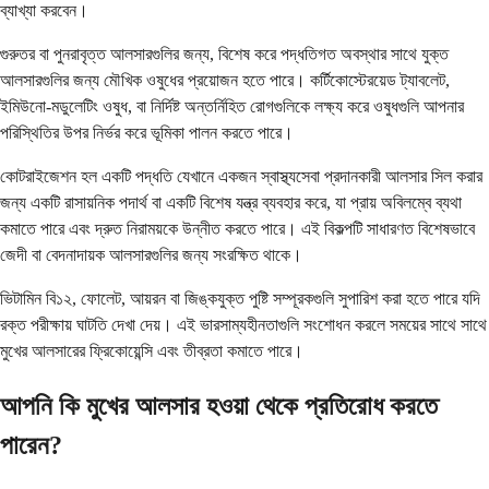
ব্যাখ্যা করবেন।
গুরুতর বা পুনরাবৃত্ত আলসারগুলির জন্য, বিশেষ করে পদ্ধতিগত অবস্থার সাথে যুক্ত
আলসারগুলির জন্য মৌখিক ওষুধের প্রয়োজন হতে পারে। কর্টিকোস্টেরয়েড ট্যাবলেট,
ইমিউনো-মডুলেটিং ওষুধ, বা নির্দিষ্ট অন্তর্নিহিত রোগগুলিকে লক্ষ্য করে ওষুধগুলি আপনার
পরিস্থিতির উপর নির্ভর করে ভূমিকা পালন করতে পারে।
কোটরাইজেশন হল একটি পদ্ধতি যেখানে একজন স্বাস্থ্যসেবা প্রদানকারী আলসার সিল করার
জন্য একটি রাসায়নিক পদার্থ বা একটি বিশেষ যন্ত্র ব্যবহার করে, যা প্রায় অবিলম্বে ব্যথা
কমাতে পারে এবং দ্রুত নিরাময়কে উন্নীত করতে পারে। এই বিকল্পটি সাধারণত বিশেষভাবে
জেদী বা বেদনাদায়ক আলসারগুলির জন্য সংরক্ষিত থাকে।
ভিটামিন বি১২, ফোলেট, আয়রন বা জিঙ্কযুক্ত পুষ্টি সম্পূরকগুলি সুপারিশ করা হতে পারে যদি
রক্ত ​​পরীক্ষায় ঘাটতি দেখা দেয়। এই ভারসাম্যহীনতাগুলি সংশোধন করলে সময়ের সাথে সাথে
মুখের আলসারের ফ্রিকোয়েন্সি এবং তীব্রতা কমাতে পারে।
আপনি কি মুখের আলসার হওয়া থেকে প্রতিরোধ করতে
পারেন?