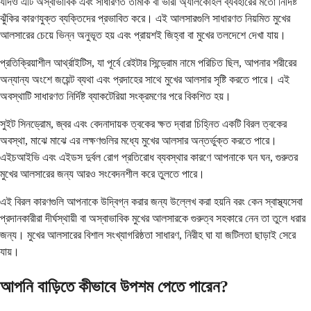
যদিও এটি অস্বাভাবিক এবং সাধারণত তামাক বা ভারী অ্যালকোহল ব্যবহারের মতো নির্দিষ্ট
ঝুঁকির কারণযুক্ত ব্যক্তিদের প্রভাবিত করে। এই আলসারগুলি সাধারণত নিয়মিত মুখের
আলসারের চেয়ে ভিন্ন অনুভূত হয় এবং প্রায়শই জিহ্বা বা মুখের তলদেশে দেখা যায়।
প্রতিক্রিয়াশীল আর্থ্রাইটিস, যা পূর্বে রেইটার সিন্ড্রোম নামে পরিচিত ছিল, আপনার শরীরের
অন্যান্য অংশে জয়েন্ট ব্যথা এবং প্রদাহের সাথে মুখের আলসার সৃষ্টি করতে পারে। এই
অবস্থাটি সাধারণত নির্দিষ্ট ব্যাকটেরিয়া সংক্রমণের পরে বিকশিত হয়।
সুইট সিনড্রোম, জ্বর এবং বেদনাদায়ক ত্বকের ক্ষত দ্বারা চিহ্নিত একটি বিরল ত্বকের
অবস্থা, মাঝে মাঝে এর লক্ষণগুলির মধ্যে মুখের আলসার অন্তর্ভুক্ত করতে পারে।
এইচআইভি এবং এইডস দুর্বল রোগ প্রতিরোধ ব্যবস্থার কারণে আপনাকে ঘন ঘন, গুরুতর
মুখের আলসারের জন্য আরও সংবেদনশীল করে তুলতে পারে।
এই বিরল কারণগুলি আপনাকে উদ্বিগ্ন করার জন্য উল্লেখ করা হয়নি বরং কেন স্বাস্থ্যসেবা
প্রদানকারীরা দীর্ঘস্থায়ী বা অস্বাভাবিক মুখের আলসারকে গুরুত্ব সহকারে নেন তা তুলে ধরার
জন্য। মুখের আলসারের বিশাল সংখ্যাগরিষ্ঠতা সাধারণ, নিরীহ ঘা যা জটিলতা ছাড়াই সেরে
যায়।
আপনি বাড়িতে কীভাবে উপশম পেতে পারেন?