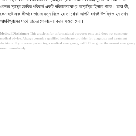
গুরুতর স্বাস্থ্য হুমকির পরিবর্তে একটি পরিচালনাযোগ্য অস্বস্তি হিসাবে থাকে। তারা কী,
কেন ঘটে এবং কীভাবে তাদের যত্ন নিতে হয় তা বোঝা আপনি যখনই উপস্থিত হন তখন
আত্মবিশ্বাসের সাথে তাদের মোকাবেলা করার ক্ষমতা দেয়।
Medical Disclaimer:
This article is for informational purposes only and does not constitute
medical advice. Always consult a qualified healthcare provider for diagnosis and treatment
decisions. If you are experiencing a medical emergency, call 911 or go to the nearest emergency
room immediately.