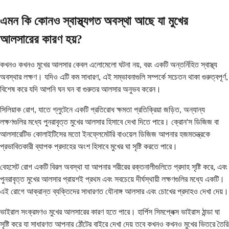
এমন কি কোনও স্বাস্থ্যগত অবস্থা আছে যা মুখের
আলসারের কারণ হয়?
কখনও কখনও মুখের আলসার কেবল এলোমেলো ঘটনা নয়, বরং একটি অন্তর্নিহিত স্বাস্থ্য
অবস্থার লক্ষণ। যদিও এটি কম সাধারণ, এই সম্ভাবনাগুলি সম্পর্কে সচেতন থাকা গুরুত্বপূর্ণ,
বিশেষ করে যদি আপনি ঘন ঘন বা গুরুতর আলসার অনুভব করেন।
সিলিয়াক রোগ, যাতে গ্লুটেনে একটি প্রতিরোধ ক্ষমতা প্রতিক্রিয়া জড়িত, অন্যান্য
লক্ষণগুলির মধ্যে পুনরাবৃত্ত মুখের আলসার হিসাবে দেখা দিতে পারে। ক্রোন'স ডিজিজ বা
আলসারেটিভ কোলাইটিসের মতো ইনফ্লেমেটরি বাওয়েল ডিজিজ আপনার হজমতন্ত্রকে
প্রভাবিতকারী ব্যাপক প্রদাহের অংশ হিসাবে মুখের ঘা সৃষ্টি করতে পারে।
বেহসেট রোগ একটি বিরল অবস্থা যা আপনার শরীরের রক্তনালীগুলিতে প্রদাহ সৃষ্টি করে, এবং
পুনরাবৃত্ত মুখের আলসার প্রায়শই প্রথম এবং সবচেয়ে দীর্ঘস্থায়ী লক্ষণগুলির মধ্যে একটি।
এই রোগে আক্রান্ত ব্যক্তিদের সাধারণত যৌনাঙ্গ আলসার এবং চোখের প্রদাহও দেখা দেয়।
ভাইরাল সংক্রমণও মুখের আলসারের কারণ হতে পারে। হার্পিস সিমপ্লেক্স ভাইরাস ঠান্ডা ঘা
সৃষ্টি করে যা সাধারণত আপনার ঠোঁটের বাইরে দেখা দেয় তবে কখনও কখনও মুখের ভিতরে তৈরি