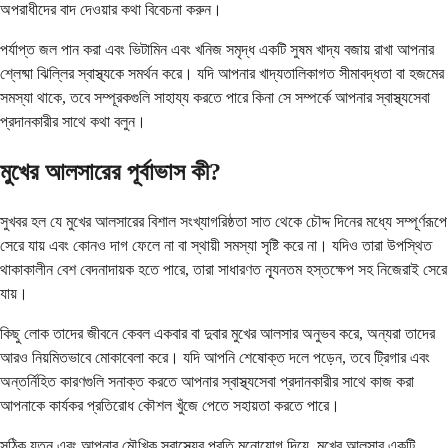
অপরাধীদের বাদ দেওয়ার কথা বিবেচনা করুন।
পর্যাপ্ত জল পান করা এবং ভিটামিন এবং খনিজ সমৃদ্ধ একটি সুষম খাদ্য বজায় রাখা আপনার
শ্লেষ্মা ঝিল্লির স্বাস্থ্যকে সমর্থন করে। যদি আপনার খাদ্যতালিকাগত সীমাবদ্ধতা বা হজমের
সমস্যা থাকে, তবে সম্পূরকগুলি সাহায্য করতে পারে কিনা সে সম্পর্কে আপনার স্বাস্থ্যসেবা
প্রদানকারীর সাথে কথা বলুন।
মুখের আলসারের পূর্বাভাস কী?
সুখবর হল যে মুখের আলসারের বিশাল সংখ্যাগরিষ্ঠতা সাত থেকে চৌদ্দ দিনের মধ্যে সম্পূর্ণরূপে
সেরে যায় এবং কোনও দাগ ফেলে না বা স্থায়ী সমস্যা সৃষ্টি করে না। যদিও তারা উপস্থিত
থাকাকালীন বেশ বেদনাদায়ক হতে পারে, তারা সাধারণত ন্যূনতম হস্তক্ষেপ সহ নিজেরাই সেরে
যায়।
কিছু লোক তাদের জীবনে কেবল একবার বা দুবার মুখের আলসার অনুভব করে, অন্যরা তাদের
আরও নিয়মিতভাবে মোকাবেলা করে। যদি আপনি শেষোক্ত দলে পড়েন, তবে ট্রিগার এবং
অন্তর্নিহিত কারণগুলি সনাক্ত করতে আপনার স্বাস্থ্যসেবা প্রদানকারীর সাথে কাজ করা
আপনাকে কার্যকর প্রতিরোধ কৌশল খুঁজে পেতে সহায়তা করতে পারে।
সঠিক যত্ন এবং আপনার মৌখিক স্বাস্থ্যের প্রতি মনোযোগ দিয়ে, মুখের আলসার একটি