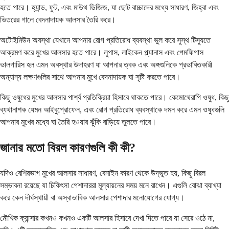
হতে পারে। হ্যান্ড, ফুট, এবং মাউথ ডিজিজ, যা ছোট বাচ্চাদের মধ্যে সাধারণ, জিহ্বা এবং
ভিতরের গালে বেদনাদায়ক আলসার তৈরি করে।
অটোইমিউন অবস্থা যেখানে আপনার রোগ প্রতিরোধ ব্যবস্থা ভুল করে সুস্থ টিস্যুতে
আক্রমণ করে মুখের আলসার হতে পারে। লুপাস, লাইকেন প্ল্যানাস এবং পেমফিগাস
ভালগারিস হল এমন অবস্থার উদাহরণ যা আপনার ত্বক এবং অঙ্গগুলিকে প্রভাবিতকারী
অন্যান্য লক্ষণগুলির সাথে আপনার মুখে বেদনাদায়ক ঘা সৃষ্টি করতে পারে।
কিছু ওষুধের মুখের আলসার পার্শ্ব প্রতিক্রিয়া হিসাবে থাকতে পারে। কেমোথেরাপি ওষুধ, কিছু
ব্যথানাশক যেমন আইবুপ্রোফেন, এবং রোগ প্রতিরোধ ব্যবস্থাকে দমন করে এমন ওষুধগুলি
আপনার মুখের মধ্যে ঘা তৈরি হওয়ার ঝুঁকি বাড়িয়ে তুলতে পারে।
জানার মতো বিরল কারণগুলি কী কী?
যদিও বেশিরভাগ মুখের আলসার সাধারণ, বেনাইন কারণ থেকে উদ্ভূত হয়, কিছু বিরল
সম্ভাবনা রয়েছে যা চিকিৎসা পেশাদাররা মূল্যায়নের সময় মনে রাখেন। এগুলি বোঝা ব্যাখ্যা
করে কেন দীর্ঘস্থায়ী বা অস্বাভাবিক আলসার পেশাদার মনোযোগের যোগ্য।
মৌখিক ক্যান্সার কখনও কখনও একটি আলসার হিসাবে দেখা দিতে পারে যা সেরে ওঠে না,