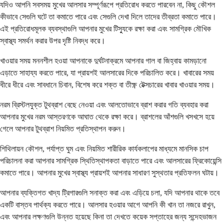
যদিও আপনি সবসময় মুখের আলসার সম্পূর্ণরূপে প্রতিরোধ করতে পারবেন না, কিছু কৌশল
কীভাবে সেগুলি ঘটে তা কমাতে পারে এবং সেগুলি দেখা দিলে তাদের তীব্রতা কমাতে পারে।
এই প্রতিরোধমূলক ব্যবস্থাগুলি আপনার মুখের টিস্যুকে রক্ষা করা এবং সামগ্রিক মৌখিক
স্বাস্থ্য সমর্থন করার উপর দৃষ্টি নিবদ্ধ করে।
খাওয়ার সময় মননশীল হওয়া আপনাকে দুর্ঘটনাক্রমে আপনার গাল বা জিহ্বায় কামড়ানো
এড়াতে সাহায্য করতে পারে, যা প্রায়শই আলসারের দিকে পরিচালিত করে। খাবারের সময়
ধীরে ধীরে এবং সাবধানে চিবান, বিশেষ করে শক্ত বা তীক্ষ্ণ টেক্সচারের খাবার খাওয়ার সময়।
নরম ব্রিস্টলযুক্ত টুথব্রাশ বেছে নেওয়া এবং আলতোভাবে ব্রাশ করার গতি ব্যবহার করা
আপনার মুখের নরম আস্তরণকে আঘাত থেকে রক্ষা করে। ব্রাশলের আঁশগুলি খসখসে হয়ে
গেলে আপনার টুথব্রাশ নিয়মিত প্রতিস্থাপন করুন।
শিথিলায়ন কৌশল, পর্যাপ্ত ঘুম এবং নিয়মিত শারীরিক কার্যকলাপের মাধ্যমে মানসিক চাপ
পরিচালনা করা আপনার সামগ্রিক স্থিতিস্থাপকতা বাড়াতে পারে এবং আলসারের ফ্রিকোয়েন্সি
কমাতে পারে। আপনার মুখের স্বাস্থ্য প্রায়শই আপনার সাধারণ সুস্থতার প্রতিফলন ঘটায়।
আপনার ব্যক্তিগত খাদ্য ট্রিগারগুলি সনাক্ত করা এবং এড়িয়ে চলা, যদি আপনার থাকে তবে
একটি বাস্তব পার্থক্য করতে পারে। আলসার হওয়ার আগে আপনি কী খান তা নজরে রাখুন,
এবং আপনার লক্ষণগুলি উন্নত হয়েছে কিনা তা দেখতে কয়েক সপ্তাহের জন্য সন্দেহভাজন