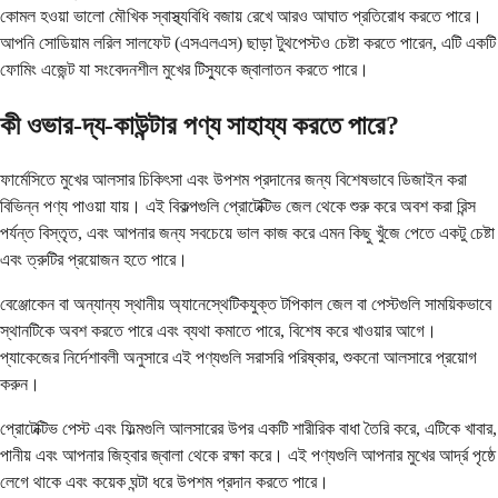
কোমল হওয়া ভালো মৌখিক স্বাস্থ্যবিধি বজায় রেখে আরও আঘাত প্রতিরোধ করতে পারে।
আপনি সোডিয়াম লরিল সালফেট (এসএলএস) ছাড়া টুথপেস্টও চেষ্টা করতে পারেন, এটি একটি
ফোমিং এজেন্ট যা সংবেদনশীল মুখের টিস্যুকে জ্বালাতন করতে পারে।
কী ওভার-দ্য-কাউন্টার পণ্য সাহায্য করতে পারে?
ফার্মেসিতে মুখের আলসার চিকিৎসা এবং উপশম প্রদানের জন্য বিশেষভাবে ডিজাইন করা
বিভিন্ন পণ্য পাওয়া যায়। এই বিকল্পগুলি প্রোটেক্টিভ জেল থেকে শুরু করে অবশ করা রিন্স
পর্যন্ত বিস্তৃত, এবং আপনার জন্য সবচেয়ে ভাল কাজ করে এমন কিছু খুঁজে পেতে একটু চেষ্টা
এবং ত্রুটির প্রয়োজন হতে পারে।
বেঞ্জোকেন বা অন্যান্য স্থানীয় অ্যানেস্থেটিকযুক্ত টপিকাল জেল বা পেস্টগুলি সাময়িকভাবে
স্থানটিকে অবশ করতে পারে এবং ব্যথা কমাতে পারে, বিশেষ করে খাওয়ার আগে।
প্যাকেজের নির্দেশাবলী অনুসারে এই পণ্যগুলি সরাসরি পরিষ্কার, শুকনো আলসারে প্রয়োগ
করুন।
প্রোটেক্টিভ পেস্ট এবং ফিল্মগুলি আলসারের উপর একটি শারীরিক বাধা তৈরি করে, এটিকে খাবার,
পানীয় এবং আপনার জিহ্বার জ্বালা থেকে রক্ষা করে। এই পণ্যগুলি আপনার মুখের আর্দ্র পৃষ্ঠে
লেগে থাকে এবং কয়েক ঘন্টা ধরে উপশম প্রদান করতে পারে।