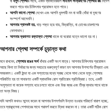
বা
হলুদ শ্লেষ্মা
র সাথে, একটি ব্যাকটেরিয়াল
সাইনাস সংক্রমণের শ্লেষ্মার রঙ
নির্দেশ
করতে পারে যার চিকিৎসার প্রয়োজন হতে পারে।
আপনি কালো শ্লেষ্মা
দেখেন এবং আপনি ধূমপায়ী নন বা ভারী ধোঁয়া বা দূষণের
সংস্পর্শে আসেননি।
আপনার শ্বাসকষ্ট হয়,
ঘাড় শক্ত হয়ে যায়, বিভ্রান্তি, বা চোখের চারপাশের
ফোলাভাব।
আপনার ক্রমাগত রক্তাক্ত শ্লেষ্মা
থাকে যা ঘরোয়া যত্নে ভালো হয় না।
আপনার শ্লেষ্মা সম্পর্কে চূড়ান্ত কথা
মনে রাখবেন,
শ্লেষ্মার রঙের অর্থ
ধাঁধার একটি অংশ মাত্র। আপনার চিকিৎসার প্রয়োজন
আছে কিনা তা নির্ধারণের জন্য সবচেয়ে গুরুত্বপূর্ণ কারণ হল আপনার উপসর্গের তীব্রতা এবং
সময়কাল। একটি ঠান্ডা যা এক সপ্তাহের মধ্যে স্বচ্ছ থেকে সাদা থেকে হলুদ শ্লেষ্মায়
পরিবর্তিত হয় তা সাধারণত একটি স্বাভাবিক রোগ প্রতিরোধ প্রতিক্রিয়া। তবে, একটি
অসুস্থতা যা কয়েক সপ্তাহ ধরে চলতে থাকে এবং উচ্চ জ্বর এবং তীব্র ব্যথার সাথে থাকে
তা অন্য বিষয়।
যদি আপনি কখনও সন্দেহ করেন বা আপনার উপসর্গগুলি উন্নত হওয়ার পরিবর্তে খারাপ হচ্ছে,
তবে স্বাস্থ্যসেবা পেশাদারের সাথে পরামর্শ করতে দ্বিধা করবেন না। তারা একটি সঠিক রোগ