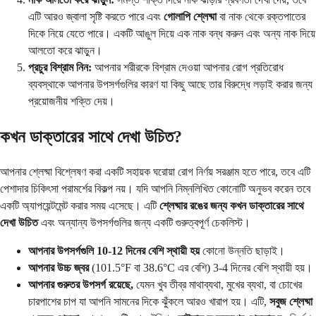
এটি আরও জ্বালা সৃষ্টি করতে পারে এবং
গোলাপি শ্লেষ্মা
বা নাক থেকে রক্তপাতের
দিকে নিয়ে যেতে পারে। একটি আঙুল দিয়ে এক নাক বন্ধ করুন এবং অন্য নাক দিয়ে
আলতো করে ঝাড়ুন।
প্রচুর বিশ্রাম নিন:
আপনার শরীরকে বিশ্রাম দেওয়া আপনার রোগ প্রতিরোধ
ব্যবস্থাকে আপনার উপসর্গগুলির কারণ যা কিছু আছে তার বিরুদ্ধে লড়াই করার জন্য
প্রয়োজনীয় শক্তি দেয়।
কখন ডাক্তারের সাথে দেখা উচিত?
আপনার শ্লেষ্মা বিশ্লেষণ করা একটি সহায়ক ঘরোয়া রোগ নির্ণয় সরঞ্জাম হতে পারে, তবে এটি
পেশাদার চিকিৎসা পরামর্শের বিকল্প নয়। যদি আপনি নিম্নলিখিত কোনোটি অনুভব করেন তবে
একটি অ্যাপয়েন্টমেন্ট করার সময় এসেছে। এটি
শ্লেষ্মার রঙের জন্য কখন ডাক্তারের সাথে
দেখা উচিত
এবং অন্যান্য উপসর্গগুলির জন্য একটি গুরুত্বপূর্ণ চেকলিস্ট।
আপনার উপসর্গগুলি 10-12 দিনের বেশি স্থায়ী হয়
কোনো উন্নতি ছাড়াই।
আপনার উচ্চ জ্বর
(101.5°F বা 38.6°C এর বেশি) 3-4 দিনের বেশি স্থায়ী হয়।
আপনার গুরুতর উপসর্গ রয়েছে,
যেমন খুব তীব্র মাথাব্যথা, মুখের ব্যথা, বা চোখের
চারপাশের চাপ যা আপনি সামনের দিকে ঝুঁকলে আরও খারাপ হয়। এটি,
সবুজ শ্লেষ্মা