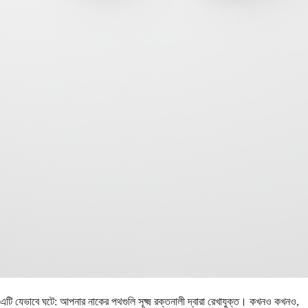
এটি যেভাবে ঘটে: আপনার নাকের পথগুলি সূক্ষ্ম রক্তনালী দ্বারা রেখাযুক্ত। কখনও কখনও,