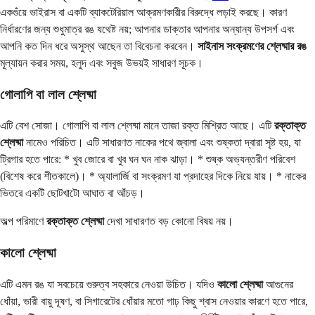
একগুঁয়ে ভাইরাস বা একটি ব্যাকটেরিয়াল আক্রমণকারীর বিরুদ্ধে লড়াই করছে। কারণ
নির্ধারণের জন্য শুধুমাত্র রঙ যথেষ্ট নয়; আপনার ডাক্তার আপনার অন্যান্য উপসর্গ এবং
আপনি কত দিন ধরে অসুস্থ আছেন তা বিবেচনা করবেন।
সাইনাস সংক্রমণের শ্লেষ্মার রঙ
মূল্যায়ন করার সময়, হলুদ এবং সবুজ উভয়ই সাধারণ সূচক।
গোলাপি বা লাল শ্লেষ্মা
এটি বেশ সোজা। গোলাপি বা লাল শ্লেষ্মা মানে তাজা রক্ত ​​মিশ্রিত আছে। এটি
রক্তাক্ত
শ্লেষ্মা
নামেও পরিচিত। এটি সাধারণত নাকের পথে জ্বালা এবং শুষ্কতা দ্বারা সৃষ্ট হয়, যা
ট্রিগার হতে পারে: * খুব জোরে বা খুব ঘন ঘন নাক ঝাড়া। * শুষ্ক অভ্যন্তরীণ পরিবেশ
(বিশেষ করে শীতকালে)। * অ্যালার্জি বা সংক্রমণ যা প্রদাহের দিকে নিয়ে যায়। * নাকের
ভিতরে একটি ছোটখাটো আঘাত বা আঁচড়।
অল্প পরিমাণে
রক্তাক্ত শ্লেষ্মা
দেখা সাধারণত বড় কোনো বিষয় নয়।
কালো শ্লেষ্মা
এটি এমন রঙ যা সবচেয়ে গুরুত্ব সহকারে নেওয়া উচিত। যদিও
কালো শ্লেষ্মা
আগুনের
ধোঁয়া, ভারী বায়ু দূষণ, বা সিগারেটের ধোঁয়ার মতো গাঢ় কিছু শ্বাস নেওয়ার কারণে হতে পারে,