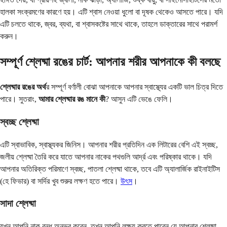
হালকা সংক্রমণের কারণে হয়। এটি শ্বাস নেওয়া ধুলো বা দূষক থেকেও আসতে পারে। যদি
এটি চলতে থাকে, জ্বর, ব্যথা, বা শ্বাসকষ্টের সাথে থাকে, তাহলে ডাক্তারের সাথে পরামর্শ
করুন।
সম্পূর্ণ শ্লেষ্মা রঙের চার্ট: আপনার শরীর আপনাকে কী বলছে
শ্লেষ্মার রঙের অর্থ
র সম্পূর্ণ বর্ণালী বোঝা আপনাকে আপনার স্বাস্থ্যের একটি ভাল চিত্র দিতে
পারে। সুতরাং,
আমার শ্লেষ্মার রঙ মানে কী
? আসুন এটি ভেঙে ফেলি।
স্বচ্ছ শ্লেষ্মা
এটি স্বাভাবিক, স্বাস্থ্যকর জিনিস। আপনার শরীর প্রতিদিন এক লিটারের বেশি এই স্বচ্ছ,
জলীয় শ্লেষ্মা তৈরি করে যাতে আপনার নাকের পথগুলি আর্দ্র এবং পরিষ্কার থাকে। যদি
আপনার অতিরিক্ত পরিমাণে স্বচ্ছ, পাতলা শ্লেষ্মা থাকে, তবে এটি অ্যালার্জিক রাইনাইটিস
(হে ফিভার) বা সর্দির খুব শুরুর লক্ষণ হতে পারে।
উৎস
।
সাদা শ্লেষ্মা
যখন আপনি নাক বন্ধ অনুভব করেন, তখন আপনি লক্ষ্য করতে পারেন যে আপনার শ্লেষ্মা