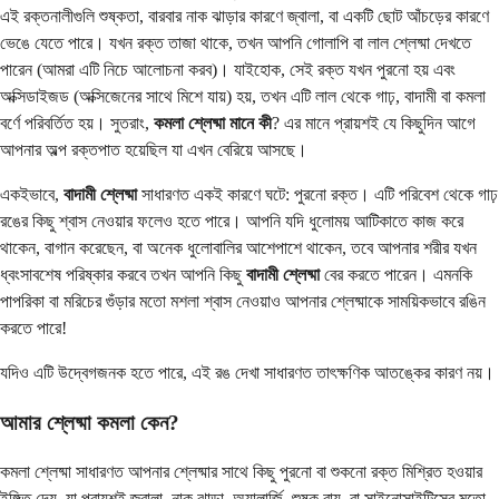
এই রক্তনালীগুলি শুষ্কতা, বারবার নাক ঝাড়ার কারণে জ্বালা, বা একটি ছোট আঁচড়ের কারণে
ভেঙে যেতে পারে। যখন রক্ত ​​তাজা থাকে, তখন আপনি গোলাপি বা লাল শ্লেষ্মা দেখতে
পারেন (আমরা এটি নিচে আলোচনা করব)। যাইহোক, সেই রক্ত ​​যখন পুরনো হয় এবং
অক্সিডাইজড (অক্সিজেনের সাথে মিশে যায়) হয়, তখন এটি লাল থেকে গাঢ়, বাদামী বা কমলা
বর্ণে পরিবর্তিত হয়। সুতরাং,
কমলা শ্লেষ্মা মানে কী
? এর মানে প্রায়শই যে কিছুদিন আগে
আপনার অল্প রক্তপাত হয়েছিল যা এখন বেরিয়ে আসছে।
একইভাবে,
বাদামী শ্লেষ্মা
সাধারণত একই কারণে ঘটে: পুরনো রক্ত। এটি পরিবেশ থেকে গাঢ়
রঙের কিছু শ্বাস নেওয়ার ফলেও হতে পারে। আপনি যদি ধুলোময় আটিকাতে কাজ করে
থাকেন, বাগান করেছেন, বা অনেক ধুলোবালির আশেপাশে থাকেন, তবে আপনার শরীর যখন
ধ্বংসাবশেষ পরিষ্কার করবে তখন আপনি কিছু
বাদামী শ্লেষ্মা
বের করতে পারেন। এমনকি
পাপরিকা বা মরিচের গুঁড়ার মতো মশলা শ্বাস নেওয়াও আপনার শ্লেষ্মাকে সাময়িকভাবে রঙিন
করতে পারে!
যদিও এটি উদ্বেগজনক হতে পারে, এই রঙ দেখা সাধারণত তাৎক্ষণিক আতঙ্কের কারণ নয়।
আমার শ্লেষ্মা কমলা কেন?
কমলা শ্লেষ্মা সাধারণত আপনার শ্লেষ্মার সাথে কিছু পুরনো বা শুকনো রক্ত ​​মিশ্রিত হওয়ার
ইঙ্গিত দেয়, যা প্রায়শই জ্বালা, নাক ঝাড়া, অ্যালার্জি, শুষ্ক বায়ু, বা সাইনোসাইটিসের মতো