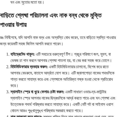
ঘন এবং সুতোর মতো হয়।
বাড়িতে শ্লেষ্মা পরিচালনা এবং নাক বন্ধ থেকে মুক্তি
পাওয়ার উপায়
রঙ নির্বিশেষে, যদি আপনি নাক বন্ধ এবং অস্বস্তি বোধ করেন, তবে বাড়িতে স্বস্তি পাওয়ার
জন্য কয়েকটি সহজ জিনিস আপনি করতে পারেন।
হাইড্রেটেড থাকুন:
এটি সবচেয়ে গুরুত্বপূর্ণ টিপ। প্রচুর পরিমাণে জল, স্যুপ, বা
ভেষজ চা পান করলে আপনার শ্লেষ্মা পাতলা হয়, যা বের করা সহজ করে তোলে।
হিউমিডিফায়ার ব্যবহার করুন:
একটি হিউমিডিফায়ার চালানো, বিশেষ করে রাতে
আপনার বেডরুমে, বাতাসে আর্দ্রতা যোগ করে। এটি জ্বালাপোড়া নাকের পথগুলিকে
শান্ত করতে সাহায্য করে এবং শ্লেষ্মাকে অতিরিক্ত শুষ্ক হওয়া থেকে প্রতিরোধ
করে।
স্যালাইন স্প্রে বা ধুয়ে ফেলার চেষ্টা করুন:
একটি সাধারণ ওভার-দ্য-কাউন্টার
স্যালাইন স্প্রে আপনার নাকের ছিদ্রগুলিকে আর্দ্র করতে পারে এবং ঘন শ্লেষ্মা এবং
উত্তেজক পদার্থ পরিষ্কার করতে সাহায্য করে। একটি নেটি পট বা সাইনাস ওয়াশ
বোতল আরও পুঙ্খানুপুঙ্খ পরিষ্কার সরবরাহ করতে পারে।
নাক আলতো করে ঝাড়ুন:
সমস্ত শক্তি দিয়ে নাক ঝাড়ার প্রবণতা দেখা দেয়, তবে