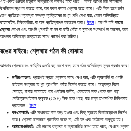
এটি একটি গুরুতর ছত্রাক সংক্রমণের লক্ষণও হতে পারে। নির্দিষ্ট ধরণের ছাঁচ সাইনাসে
উপনিবেশ স্থাপন করতে পারে, যার ফলে কালো শ্লেষ্মা হতে পারে। এটি বিরল তবে দুর্বল
রোগ প্রতিরোধ ব্যবস্থা সম্পন্ন ব্যক্তিদের মধ্যে বেশি দেখা যায়, যেমন অনিয়ন্ত্রিত
ডায়াবেটিস, লিউকেমিয়া, বা অঙ্গ প্রতিস্থাপন করেছেন যারা।
উৎস
। আপনি যদি
কালো
শ্লেষ্মা
দেখেন এবং আপনি ধূমপায়ী না হন বা ভারী ধোঁয়া বা দূষণের সংস্পর্শে না আসেন, তবে
আপনার অবিলম্বে ডাক্তারের সাথে পরামর্শ করা উচিত।
রঙের বাইরে: শ্লেষ্মার গঠন কী বোঝায়
আপনার শ্লেষ্মার রঙ কাহিনীর একটি বড় অংশ বলে, তবে গঠন অতিরিক্ত সূত্র প্রদান করে।
জলীয়/পাতলা:
প্রায়শই স্বচ্ছ শ্লেষ্মার সাথে দেখা যায়, এটি অ্যালার্জি বা একটি
ভাইরাল সংক্রমণের খুব প্রাথমিক পর্যায় নির্দেশ করতে পারে। অত্যন্ত বিরল
ক্ষেত্রে, মাথার আঘাতের পরে একটানা জলীয়, একতরফা নাক থেকে জল পড়া
সেরিব্রোস্পাইনাল ফ্লুইড (CSF) লিক হতে পারে, যার জন্য তাৎক্ষণিক চিকিৎসার
প্রয়োজন।
উৎস
।
ঘন/ঘোলাটে:
এটি সাধারণত নাক বন্ধ হওয়া এবং কিছু স্তরের ডিহাইড্রেশন নির্দেশ
করে। শ্লেষ্মা ভালভাবে প্রবাহিত হচ্ছে না, এটি ঘন এবং আঠালো অনুভূত হয়।
আঠালো/চটচটে:
এটি নাকের শুষ্কতা বা অ্যালার্জির লক্ষণ হতে পারে, যেখানে শ্লেষ্মা