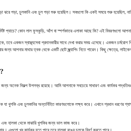
মড়া ঝরে পড়া, চুলকানি এবং চুল পড়া শুরু হয়েছিল। সবগুলো কি একই সময়ে শুরু হয়েছিল,
ির্দিষ্ট প্যাচে? কোন লাল ফুসকুড়ি, আঁশ বা স্পর্শকাতর এলাকা আছে কি? এই বিবরণগুলো আ
 থাকে, তবে একজন স্বাস্থ্যসেবা প্রদানকারীর সাথে দেখা করার সময় এসেছে। একজন চর্মরো
ার জন্য আপনার মাথার ত্বক থেকে একটি ছোট স্ক্র্যাপিং নিতে পারেন। কিছু ক্ষেত্রে, লাইকেন 
ী?
 জন্য অনেক বিকল্প উপলব্ধ রয়েছে। আমি আপনাকে সবচেয়ে সাধারণ এবং কার্যকর পদ্ধতিগুল
াকে যা খুশকি এবং চুলকানির অন্তর্নিহিত কারণগুলোকে লক্ষ্য করে। এখানে প্রধান ধরণের শ্যা
লকা এবং হালকা থেকে মাঝারি খুশকির জন্য ভাল কাজ করে।
মায়। এগুলো খুব কার্যকর হতে পারে তবে হালকা রঙের চুলকে বিবর্ণ করতে পারে।