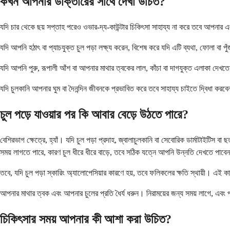
কখন আপনার ডাক্তারের সাথে দেখা উচিত?
যদি চার থেকে ছয় সপ্তাহ পরেও ওভার-দ্য-কাউন্টার চিকিৎসা সাহায্য না করে তবে আপনার এ
যদি আপনি হঠাৎ বা প্যাচযুক্ত চুল পড়া লক্ষ্য করেন, বিশেষ করে যদি এটি ব্যথা, ফোলা ব
যদি আপনি পুরু, রূপালী আঁশ বা আপনার মাথার ত্বকের লাল, কাঁচা বা দাগযুক্ত এলাকা দেখতে পা
যদি চুলকানি আপনার ঘুম বা দৈনন্দিন জীবনকে প্রভাবিত করে তবে সাহায্য চাইতে দ্বিধা 
চুল পড়ে যাওয়ার পর কি আবার বেড়ে উঠতে পারে?
বেশিরভাগ ক্ষেত্রে, হ্যাঁ। যদি চুল পড়া প্রদাহ, জ্বালাচুলকানি বা সেবোরিক ডার্মাটাইটি
সময় লাগতে পারে, কারণ চুল ধীরে ধীরে বাড়ে, তবে সঠিক যত্নে আপনি উন্নতি দেখতে পাবে
তবে, যদি চুল পড়া স্কারিং অ্যালোপেসিয়ার কারণে হয়, তবে ফলিকলের ক্ষতি স্থায়ী। এই
আপনার মাথার ত্বক এবং আপনার চুলের প্রতি ধৈর্য ধরুন। নিরাময়ের জন্য সময় লাগে, এবং
চিকিৎসার সময় আপনার কী আশা করা উচিত?