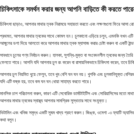
চিকিৎসাকে সমর্থন করার জন্য আপনি বাড়িতে কী করতে পার
চিকিৎসা ছাড়াও, আপনার মাথার ত্বক নিরাময়ে সহায়তা করতে এবং লক্ষণগুলো ফিরে আসা
প্রথমত, আপনার মাথার ত্বকের সাথে কোমল হন। চুলকানো এড়িয়ে চলুন, এমনকি যখন এটি
আঙ্গুলের ডগা দিয়ে আলতো করে আপনার মাথার ত্বক ম্যাসাজ করার চেষ্টা করুন বা একটি ঠান্
সাবধানে চুলের পণ্য নির্বাচন করুন। হালকা, সুগন্ধি-মুক্ত বা সংবেদনশীল ত্বকের জন্য তৈর
ফেলতে পারে। আপনি যদি আপনার চুল রং করেন বা রাসায়নিকভাবে চিকিৎসা করেন, তবে চিকি
আপনার চুল নিয়মিত ধুয়ে ফেলুন, তবে খুব বেশি ঘন ঘন নয়। খুশকি এবং চুলকানিযুক্ত বেশ
যদি এটি শুষ্ক হয়, তবে কম ঘন ঘন ধোয়া সাহায্য করতে পারে।
মানসিক চাপ পরিচালনা করুন, কারণ এটি সেবোরিক ডার্মাটাইটিস এবং সোরিয়াসিসের মতো মাথার
আপনার মাথার ত্বকের স্বাস্থ্য আপনার সামগ্রিক সুস্থতার সাথে সংযুক্ত।
ভিটামিন এবং খনিজ সমৃদ্ধ একটি সুষম খাদ্য গ্রহণ করুন। জিঙ্ক, ওমেগা -৩ ফ্যাটি অ্যাসি
কথা বলুন।