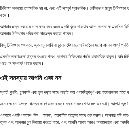
চিকিৎসা সবসময় তাৎক্ষণিক হয় না, এবং এটি সম্পূর্ণ স্বাভাবিক। বেশিরভাগ মানুষ চিকিৎসার দ
বাড়ে।
আপনার জন্য সবচেয়ে ভাল কাজ করে এমন একটি খুঁজে পাওয়ার আগে আপনাকে একাধিক চিক
আপনার চিকিৎসার পরিকল্পনা সামঞ্জস্য করতে পারেন।
কিছু চিকিৎসায় শুষ্কতা, জ্বালাচুলকানি বা চুলের টেক্সচারে পরিবর্তনের মতো হালকা পার্শ্
এমনকি লক্ষণগুলো উন্নত হওয়ার পরেও আপনার চিকিৎসার প্রতি ধারাবাহিক থাকুন। যদি চি
পারে সে সম্পর্কে গাইড করবে।
এই সমস্যায় আপনি একা নন
স্থায়ী খুশকি, চুলকানি এবং চুল পড়ার সাথে লড়াই করা একাকীত্বপূর্ণ এবং হতাশাজনক হত
মনে রাখবেন, এগুলো বাস্তব কারণ এবং বাস্তব সমাধান সহ মেডিকেল অবস্থা। আপনি ভুল কি
একবারে একটি পদক্ষেপ নিন। হালকা, ধারাবাহিক যত্নের সাথে শুরু করুন। আপনার যদি আরও
ত্বক এবং আপনার চুল নিরাময় করতে পারে, এবং আপনি আবার আরও আরামদায়ক এবং আত্মবি