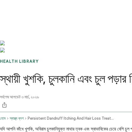
Benchmarks
Stories
FAQ
Sign up / Log in
HEALTH LIBRARY
স্থায়ী খুশকি, চুলকানি এবং চুল পড়া
সর্বশেষ আপডেট
৩ মার্চ, ২০২৬
হোম
স্বাস্থ্য ব্লগ
Persistent Dandruff Itching And Hair Loss Treatment Options
যদি আপনি কাঁধে খুশকি, অবিরাম চুলকানিযুক্ত মাথার ত্বক এবং স্বাভাবিকের চেয়ে বেশি 