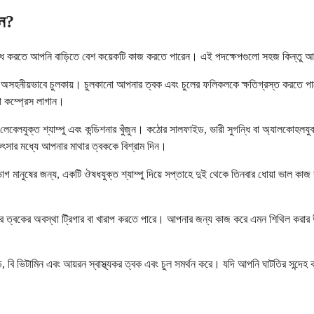
েন?
 রোধ করতে আপনি বাড়িতে বেশ কয়েকটি কাজ করতে পারেন। এই পদক্ষেপগুলো সহজ কিন্তু আ
 অসহনীয়ভাবে চুলকায়। চুলকানো আপনার ত্বক এবং চুলের ফলিকলকে ক্ষতিগ্রস্ত করতে 
ডা কম্প্রেস লাগান।
ি লেবেলযুক্ত শ্যাম্পু এবং কন্ডিশনার খুঁজুন। কঠোর সালফাইড, ভারী সুগন্ধি বা অ্যালকোহল
ৎসার মধ্যে আপনার মাথার ত্বককে বিশ্রাম দিন।
িরভাগ মানুষের জন্য, একটি ঔষধযুক্ত শ্যাম্পু দিয়ে সপ্তাহে দুই থেকে তিনবার ধোয়া ভাল
 ত্বকের অবস্থা ট্রিগার বা খারাপ করতে পারে। আপনার জন্য কাজ করে এমন শিথিল করার উপায়গ
ড, বি ভিটামিন এবং আয়রন স্বাস্থ্যকর ত্বক এবং চুল সমর্থন করে। যদি আপনি ঘাটতির সন্দে