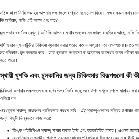
সঠিক কারণ নির্ণয় শুরু হয় আপনার লক্ষণগুলোর প্রতি মনোযোগ দিয়ে। লক্ষ্য করুন কখন চা
কি অবিরাম, নাকি এটি আসে এবং যায়?
চুল পড়ার ধরণটিও দেখুন। এটি কি আপনার মাথার ত্বকের সব জায়গায় ছড়িয়ে আছে, নাকি ন
যদি ওভার-দ্য-কাউন্টার চিকিৎসা ব্যবহার করার পরেও কয়েক সপ্তাহ ধরে লক্ষণগুলো চলতে
ম্যাগনিফাইং টুল ব্যবহার করে। তারা ছত্রাক সংক্রমণ বা অন্যান্য অবস্থার জন্য পরীক্ষা কর
হতে পারে।
স্থায়ী খুশকি এবং চুলকানির জন্য চিকিৎসার বিকল্পগুলো কী ক
চিকিৎসা আপনার লক্ষণগুলোর কারণের উপর নির্ভর করে, তবে উপশম খুঁজে পেতে সাহায্য করার
এগিয়ে যাব।
ঔষধযুক্ত শ্যাম্পু সাধারণত প্রতিরক্ষার প্রথম সারি। এই শ্যাম্পুগুলোতে সক্রিয় উপাদান থ
জন্য কিছুটা ভিন্নভাবে কাজ করে:
জিঙ্ক পাইরিথিওন শ্যাম্পু মাথার ত্বকে ইস্ট এবং ব্যাকটেরিয়া কমায়। এগুলো হা
সেলেনিয়াম সালফাইড শ্যাম্পু ত্বকের কোষের পরিবর্তনকে ধীর করে দেয় এবং ইস্ট ক