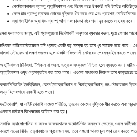
কেটোকোনাজল শ্যাম্পু অ্যান্টিফাঙ্গাল এবং বিশেষ করে উপকারী যদি ইস্টের অতিরিক্
কোল টার শ্যাম্পু ত্বকের কোষের বৃদ্ধিকে ধীর করে দেয় এবং প্রায়শই সোরিয়াস
স্যালিসাইলিক অ্যাসিড শ্যাম্পু আঁশ এবং চামড়া ঝরে পড়া দূর করতে সাহায্য কর
সেরা ফলাফলের জন্য, এই শ্যাম্পুগুলো নির্দেশাবলী অনুসারে ব্যবহার করুন, ধুয়ে ফেলার আ
টপিকাল কর্টিকোস্টেরয়েডস যদি প্রদাহ একটি বড় সমস্যা হয় তবে খুব সহায়ক হতে পারে।
হালকা স্টেরয়েড বা লক্ষণ গুরুতর হলে একটি শক্তিশালী স্টেরয়েড প্রেসক্রাইব করতে পারেন। 
অ্যান্টিফাঙ্গাল চিকিৎসা, টপিকাল বা ওরাল, ছত্রাক সংক্রমণ নিশ্চিত হলে ব্যবহৃত হয়। মাই
অ্যান্টিফাঙ্গাল ওষুধ প্রেসক্রাইব করা হতে পারে। এগুলো সাধারণত নিরাপদ তবে ডাক্তারের ত
ক্যালসিনিউরিন ইনহিবিটরস, যেমন ট্যাক্রোলিমাস বা পিমাইক্রোলিমাস, নন-স্টেরয়েডাল ক্রিম 
জন্য বিশেষভাবে দরকারী হতে পারে।
ফটোথেরাপি, যা লাইট থেরাপি নামেও পরিচিত, ত্বকের কোষের বৃদ্ধিকে ধীর করতে এবং প্রদাহ
একজন চর্মরোগ বিশেষজ্ঞের অফিসে করা হয়।
স্কারিং অ্যালোপেসিয়া বা আরও আক্রমণাত্মক অটোইমিউন অবস্থার ক্ষেত্রে, ওরাল কর্টিকোস্
কারণে এদের নিবিড় তত্ত্বাবধানের প্রয়োজন হয়, তবে এগুলো আরও চুল পড়া রোধ করতে পা