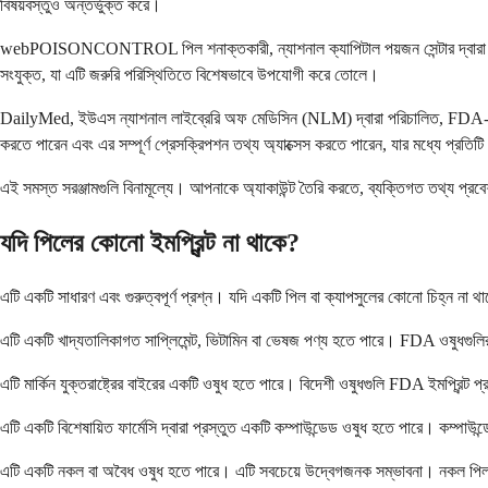
বিষয়বস্তুও অন্তর্ভুক্ত করে।
webPOISONCONTROL পিল শনাক্তকারী, ন্যাশনাল ক্যাপিটাল পয়জন সেন্টার দ্বারা পরিচা
সংযুক্ত, যা এটি জরুরি পরিস্থিতিতে বিশেষভাবে উপযোগী করে তোলে।
DailyMed, ইউএস ন্যাশনাল লাইব্রেরি অফ মেডিসিন (NLM) দ্বারা পরিচালিত, FDA-অনুমোদি
করতে পারেন এবং এর সম্পূর্ণ প্রেসক্রিপশন তথ্য অ্যাক্সেস করতে পারেন, যার মধ্যে প্রত
এই সমস্ত সরঞ্জামগুলি বিনামূল্যে। আপনাকে অ্যাকাউন্ট তৈরি করতে, ব্যক্তিগত তথ্য প্র
যদি পিলের কোনো ইমপ্রিন্ট না থাকে?
এটি একটি সাধারণ এবং গুরুত্বপূর্ণ প্রশ্ন। যদি একটি পিল বা ক্যাপসুলের কোনো চিহ্ন ন
এটি একটি খাদ্যতালিকাগত সাপ্লিমেন্ট, ভিটামিন বা ভেষজ পণ্য হতে পারে। FDA ওষুধগুলির 
এটি মার্কিন যুক্তরাষ্ট্রের বাইরের একটি ওষুধ হতে পারে। বিদেশী ওষুধগুলি FDA ইমপ্রিন্ট প
এটি একটি বিশেষায়িত ফার্মেসি দ্বারা প্রস্তুত একটি কম্পাউন্ডেড ওষুধ হতে পারে। কম্পাউন্ডেড ও
এটি একটি নকল বা অবৈধ ওষুধ হতে পারে। এটি সবচেয়ে উদ্বেগজনক সম্ভাবনা। নকল পিল একট