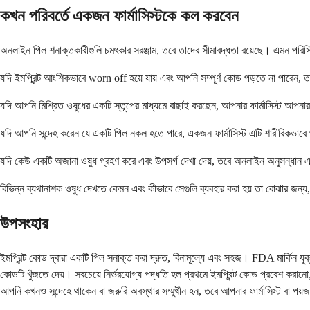
কখন পরিবর্তে একজন ফার্মাসিস্টকে কল করবেন
অনলাইন পিল শনাক্তকারীগুলি চমৎকার সরঞ্জাম, তবে তাদের সীমাবদ্ধতা রয়েছে। এমন পরিস্
যদি ইমপ্রিন্ট আংশিকভাবে worn off হয়ে যায় এবং আপনি সম্পূর্ণ কোড পড়তে না পারেন, 
যদি আপনি মিশ্রিত ওষুধের একটি স্তূপের মাধ্যমে বাছাই করছেন, আপনার ফার্মাসিস্ট আপনার 
যদি আপনি সন্দেহ করেন যে একটি পিল নকল হতে পারে, একজন ফার্মাসিস্ট এটি শারীরিকভাবে পর
যদি কেউ একটি অজানা ওষুধ গ্রহণ করে এবং উপসর্গ দেখা দেয়, তবে অনলাইন অনুসন্ধান এড়
বিভিন্ন ব্যথানাশক ওষুধ দেখতে কেমন এবং কীভাবে সেগুলি ব্যবহার করা হয় তা বোঝার জন্য,
উপসংহার
ইমপ্রিন্ট কোড দ্বারা একটি পিল সনাক্ত করা দ্রুত, বিনামূল্যে এবং সহজ। FDA মার্কিন যু
কোডটি খুঁজতে দেয়। সবচেয়ে নির্ভরযোগ্য পদ্ধতি হল প্রথমে ইমপ্রিন্ট কোড প্রবেশ করানো,
আপনি কখনও সন্দেহে থাকেন বা জরুরি অবস্থার সম্মুখীন হন, তবে আপনার ফার্মাসিস্ট বা পয