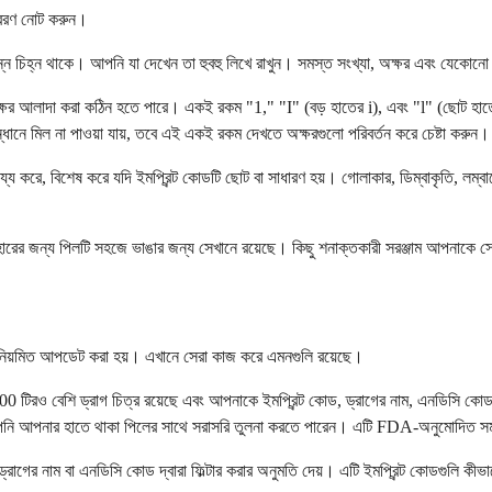
িবরণ নোট করুন।
্ন চিহ্ন থাকে। আপনি যা দেখেন তা হুবহু লিখে রাখুন। সমস্ত সংখ্যা, অক্ষর এবং যেকোনো
্ষর আলাদা করা কঠিন হতে পারে। একই রকম "1," "I" (বড় হাতের i), এবং "l" (ছোট হা
ানে মিল না পাওয়া যায়, তবে এই একই রকম দেখতে অক্ষরগুলো পরিবর্তন করে চেষ্টা করুন।
ে, বিশেষ করে যদি ইমপ্রিন্ট কোডটি ছোট বা সাধারণ হয়। গোলাকার, ডিম্বাকৃতি, লম্বাটে,
।
ের জন্য পিলটি সহজে ভাঙার জন্য সেখানে রয়েছে। কিছু শনাক্তকারী সরঞ্জাম আপনাকে স্কো
যা নিয়মিত আপডেট করা হয়। এখানে সেরা কাজ করে এমনগুলি রয়েছে।
0 টিরও বেশি ড্রাগ চিত্র রয়েছে এবং আপনাকে ইমপ্রিন্ট কোড, ড্রাগের নাম, এনডিসি ক
আপনি আপনার হাতে থাকা পিলের সাথে সরাসরি তুলনা করতে পারেন। এটি FDA-অনুমোদিত সমস
র নাম বা এনডিসি কোড দ্বারা ফিল্টার করার অনুমতি দেয়। এটি ইমপ্রিন্ট কোডগুলি কীভাবে