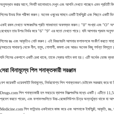
অনুসন্ধান করার আগে, পিলটি ভালোভাবে দেখুন এবং আপনি দেখতে পাচ্ছেন এমন প্রতিটি ব
পিলের উভয় দিক পরীক্ষা করুন। অনেক ওষুধের সামনে একটি ইমপ্রিন্ট এবং পিছনে একটি ভিন
একই রকম দেখতে অক্ষরগুলির প্রতি সাবধানতা অবলম্বন করুন। "0" সংখ্যা এবং "O" অক
রেখেছেন তার উপর নির্ভর করে "6" "9" এর মতো দেখতে পারে। যদি আপনার প্রথম অনুসন্ধ
পিলের রঙ এবং আকৃতিও নোট করুন। এই বিবরণগুলি আপনার ফলাফলকে সংকীর্ণ করতে সাহায্য কর
(সবচেয়ে সাধারণ) থেকে নীল, হলুদ, গোলাপী, কমলা এবং আরও অনেক কিছু পর্যন্ত বিস্তৃত
যদি পিলের একপাশে একটি রেখা থাকে, তাকে স্কোর লাইন বলা হয়। এটি অর্ধেক ডোজ ব্যবহার
সেরা বিনামূল্যে পিল শনাক্তকারী সরঞ্জাম
বেশ কয়েকটি ওয়েবসাইট বিনামূল্যে, নির্ভরযোগ্য পিল শনাক্তকরণ ডেটাবেস সরবরাহ করে 
Drugs.com পিল শনাক্তকারী হল সবচেয়ে ব্যাপক বিকল্পগুলির মধ্যে একটি। এটিতে 11,50
প্রবেশ করতে পারেন, এবং ফলাফলগুলিতে উচ্চ-রেজোলিউশন চিত্র অন্তর্ভুক্ত থাকে যা 
Medicine.com পিল ফাইন্ডার একইভাবে কাজ করে এবং আপনাকে ইমপ্রিন্ট, আকৃতি, রঙ, ড্রাগে