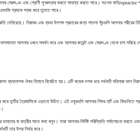
নার মেরুদণ্ড এবং শ্রোণী পুনরুদ্ধার করতে সাহায্য করতে পারে। অনেক কাইropractor গ
বং এমনকি শ্রমকে সহজ করে তুলতে পারে।
ুতি দেখিয়েছে। নিরাময় এবং ব্যথা উপশম প্রচারের জন্য পাতলা সূঁচগুলি আপনার শরীরের নির্দিষ
ভাসমানতা আপনার ওজন সমর্থন করে এবং আপনার জয়েন্ট এবং মেরুদণ্ড থেকে চাপ সরিয়ে দেয
নিরাপদ ব্যথানাশক ঔষধ হিসাবে বিবেচিত হয়। এটি কয়েক দশক ধরে গর্ভবতী মহিলারা ভাল ন
়, বিশেষ করে তৃতীয় ত্রৈমাসিকে এড়ানো উচিত। এই ওষুধগুলি আপনার শিশুর হার্ট এবং কিডনি
েন।
ডাক্তার বা ধাত্রীর সাথে কথা বলুন। তারা আপনার নির্দিষ্ট পরিস্থিতি পর্যালোচনা করতে 
্ভবতী তার উপর নির্ভর করে।