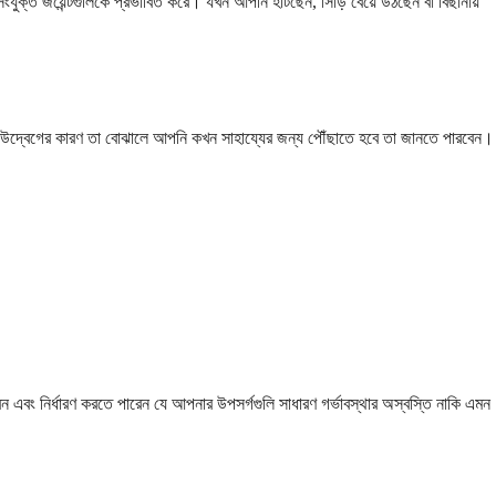
ংযুক্ত জয়েন্টগুলিকে প্রভাবিত করে। যখন আপনি হাঁটছেন, সিঁড়ি বেয়ে উঠছেন বা বিছানায়
ণগুলি উদ্বেগের কারণ তা বোঝালে আপনি কখন সাহায্যের জন্য পৌঁছাতে হবে তা জানতে পারবেন।
ন এবং নির্ধারণ করতে পারেন যে আপনার উপসর্গগুলি সাধারণ গর্ভাবস্থার অস্বস্তি নাকি এমন