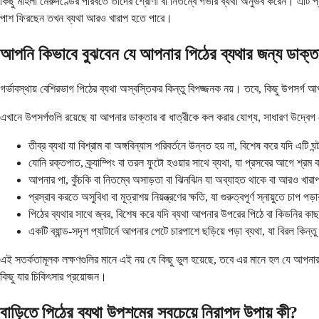
কিছু মহিলা মেরুদণ্ডের পরিবর্তে তাদের শ্রোণী বা নিতম্বে গভীর ব্যথা অনুভব করেন। এটি প্
পাশ ফিরছেন তখন ব্যথা আরও খারাপ হতে পারে।
আপনি কিভাবে বুঝবেন যে আপনার পিঠের ব্যথার জন্য ডাক্তা
গর্ভাবস্থায় বেশিরভাগ পিঠের ব্যথা অস্বস্তিকর কিন্তু বিপজ্জনক নয়। তবে, কিছু উপসর্
এখানে উপসর্গগুলি রয়েছে যা আপনার ডাক্তার বা ধাত্রীকে কল করার যোগ্য, সাধারণ উদ্বেগ থে
তীব্র ব্যথা যা বিশ্রাম বা অঙ্গবিন্যাস পরিবর্তনে উন্নত হয় না, বিশেষ করে যদি এটি ঘন
যোনি রক্তপাত, ক্র্যাম্পিং বা তরল ফুটো হওয়ার সাথে ব্যথা, যা প্রসবের আগে শ্রম বা
আপনার পা, কুঁচকি বা নিতম্বে অসাড়তা বা ঝিনঝিন যা অব্যাহত থাকে বা আরও খারাপ হয
প্রস্রাব করতে অসুবিধা বা মূত্রাশয় নিয়ন্ত্রণের ক্ষতি, যা গুরুত্বপূর্ণ স্নায়ুতে চাপ পড
পিঠের ব্যথার সাথে জ্বর, বিশেষ করে যদি ব্যথা আপনার উপরের পিঠে বা কিডনির কাছা
একটি ব্যান্ড-সদৃশ প্যাটার্নে আপনার পেটে চারপাশে ছড়িয়ে পড়া ব্যথা, যা বিরল কিন্
এই সতর্কতামূলক লক্ষণগুলির মানে এই নয় যে কিছু ভুল হয়েছে, তবে এর মানে হল যে আপনার 
কিছু যার চিকিৎসার প্রয়োজন।
বাড়িতে পিঠের ব্যথা উপশমের সবচেয়ে নিরাপদ উপায় কী?