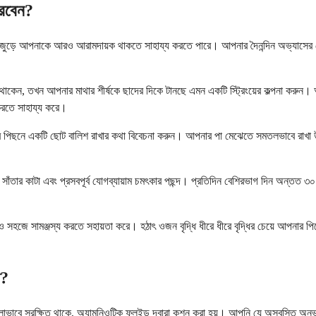
করবেন?
া জুড়ে আপনাকে আরও আরামদায়ক থাকতে সাহায্য করতে পারে। আপনার দৈনন্দিন অভ্যাসের ছো
য়ে থাকেন, তখন আপনার মাথার শীর্ষকে ছাদের দিকে টানছে এমন একটি স্ট্রিংয়ের কল্পনা করুন
করতে সাহায্য করে।
ের পিছনে একটি ছোট বালিশ রাখার কথা বিবেচনা করুন। আপনার পা মেঝেতে সমতলভাবে রাখা উ
সাঁতার কাটা এবং প্রসবপূর্ব যোগব্যায়াম চমৎকার পছন্দ। প্রতিদিন বেশিরভাগ দিন অন্তত ৩০ ম
সহজে সামঞ্জস্য করতে সহায়তা করে। হঠাৎ ওজন বৃদ্ধি ধীরে ধীরে বৃদ্ধির চেয়ে আপনার পিঠ
ে?
বে সুরক্ষিত থাকে, অ্যামনিওটিক ফ্লুইড দ্বারা কুশন করা হয়। আপনি যে অস্বস্তি অনুভব 