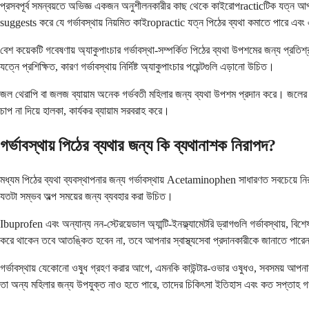
প্রসবপূর্ব সমন্বয়তে অভিজ্ঞ একজন অনুশীলনকারীর কাছ থেকে কাইরোপracticটিক যত্ন আপ
suggests করে যে গর্ভাবস্থায় নিয়মিত কাইropractic যত্ন পিঠের ব্যথা কমাতে পারে এ
বেশ কয়েকটি গবেষণায় অ্যাকুপাংচার গর্ভাবস্থা-সম্পর্কিত পিঠের ব্যথা উপশমের জন্য প্রতিশ্র
যত্নে প্রশিক্ষিত, কারণ গর্ভাবস্থায় নির্দিষ্ট অ্যাকুপাংচার পয়েন্টগুলি এড়ানো উচিত।
জল থেরাপি বা জলজ ব্যায়াম অনেক গর্ভবতী মহিলার জন্য ব্যথা উপশম প্রদান করে। জলের 
চাপ না দিয়ে হালকা, কার্যকর ব্যায়াম সরবরাহ করে।
গর্ভাবস্থায় পিঠের ব্যথার জন্য কি ব্যথানাশক নিরাপদ?
মধ্যম পিঠের ব্যথা ব্যবস্থাপনার জন্য গর্ভাবস্থায় Acetaminophen সাধারণত সবচেয়ে 
যতটা সম্ভব অল্প সময়ের জন্য ব্যবহার করা উচিত।
Ibuprofen এবং অন্যান্য নন-স্টেরয়েডাল অ্যান্টি-ইনফ্ল্যামেটরি ড্রাগগুলি গর্ভাবস্থায
করে থাকেন তবে আতঙ্কিত হবেন না, তবে আপনার স্বাস্থ্যসেবা প্রদানকারীকে জানাতে পার
গর্ভাবস্থায় যেকোনো ওষুধ গ্রহণ করার আগে, এমনকি কাউন্টার-ওভার ওষুধও, সবসময় আপনার 
তা অন্য মহিলার জন্য উপযুক্ত নাও হতে পারে, তাদের চিকিৎসা ইতিহাস এবং কত সপ্তাহ গর