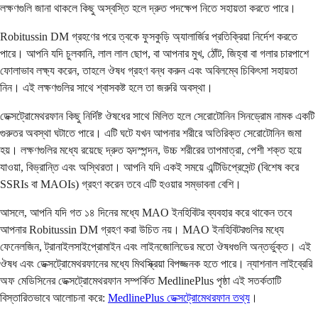
লক্ষণগুলি জানা থাকলে কিছু অস্বস্তি হলে দ্রুত পদক্ষেপ নিতে সহায়তা করতে পারে।
Robitussin DM গ্রহণের পরে ত্বকে ফুসকুড়ি অ্যালার্জির প্রতিক্রিয়া নির্দেশ করতে
পারে। আপনি যদি চুলকানি, লাল লাল ছোপ, বা আপনার মুখ, ঠোঁট, জিহ্বা বা গলার চারপাশে
ফোলাভাব লক্ষ্য করেন, তাহলে ঔষধ গ্রহণ বন্ধ করুন এবং অবিলম্বে চিকিৎসা সহায়তা
নিন। এই লক্ষণগুলির সাথে শ্বাসকষ্ট হলে তা জরুরি অবস্থা।
ডেক্সট্রোমেথরফান কিছু নির্দিষ্ট ঔষধের সাথে মিলিত হলে সেরোটোনিন সিনড্রোম নামক একটি
গুরুতর অবস্থা ঘটাতে পারে। এটি ঘটে যখন আপনার শরীরে অতিরিক্ত সেরোটোনিন জমা
হয়। লক্ষণগুলির মধ্যে রয়েছে দ্রুত হৃদস্পন্দন, উচ্চ শরীরের তাপমাত্রা, পেশী শক্ত হয়ে
যাওয়া, বিভ্রান্তি এবং অস্থিরতা। আপনি যদি একই সময়ে এন্টিডিপ্রেসেন্ট (বিশেষ করে
SSRIs বা MAOIs) গ্রহণ করেন তবে এটি হওয়ার সম্ভাবনা বেশি।
আসলে, আপনি যদি গত ১৪ দিনের মধ্যে MAO ইনহিবিটর ব্যবহার করে থাকেন তবে
আপনার Robitussin DM গ্রহণ করা উচিত নয়। MAO ইনহিবিটরগুলির মধ্যে
ফেনেলজিন, ট্রানাইলসাইপ্রোমাইন এবং লাইনজোলিডের মতো ঔষধগুলি অন্তর্ভুক্ত। এই
ঔষধ এবং ডেক্সট্রোমেথরফানের মধ্যে মিথস্ক্রিয়া বিপজ্জনক হতে পারে। ন্যাশনাল লাইব্রেরি
অফ মেডিসিনের ডেক্সট্রোমেথরফান সম্পর্কিত MedlinePlus পৃষ্ঠা এই সতর্কতাটি
বিস্তারিতভাবে আলোচনা করে:
MedlinePlus ডেক্সট্রোমেথরফান তথ্য
।