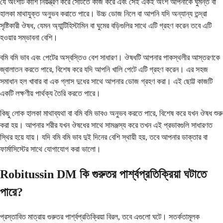
যে অংশটি কাশি নিয়ন্ত্রণ করে সেটিতে কাজ করে এবং সেই একই অংশ আপনাকে ঘুমন্ত বা
হালকা মাথাযুক্ত অনুভব করাতে পারে। উচ্চ ডোজ নিলে বা আপনি যদি অন্যান্য তন্দ্রা
সৃষ্টিকারী ঔষধ, যেমন অ্যান্টিহিস্টামিন বা ঘুমের বড়িগুলির সাথে এটি গ্রহণ করেন তবে এটি
হওয়ার সম্ভাবনা বেশি।
বমি বমি ভাব এবং পেটের অস্বস্তিও বেশ সাধারণ। ঔষধটি আপনার পাকস্থলীর আস্তরণকে
জ্বালাতন করতে পারে, বিশেষ করে যদি আপনি খালি পেটে এটি গ্রহণ করেন। এর সহজ
সমাধান হল খাবার বা এক গ্লাস দুধের সাথে আপনার ডোজ গ্রহণ করা। এই ছোট্ট কাজটি
একটি লক্ষণীয় পার্থক্য তৈরি করতে পারে।
কিছু লোক হালকা মাথাব্যথা বা বমি বমি ভাবও অনুভব করতে পারে, বিশেষ করে যখন ঔষধ শুরু
করা হয়। আপনার শরীর যখন ঔষধের সাথে সামঞ্জস্য করে তখন এই প্রভাবগুলি সাধারণত
স্থির হয়ে যায়। যদি বমি বমি ভাব দুই দিনের বেশি স্থায়ী হয়, তবে আপনার ডাক্তার বা
ফার্মাসিস্টের সাথে যোগাযোগ করা ভালো।
Robitussin DM কি গুরুতর পার্শ্বপ্রতিক্রিয়া ঘটাতে
পারে?
প্রস্তাবিত মাত্রায় গুরুতর পার্শ্বপ্রতিক্রিয়া বিরল, তবে এগুলো ঘটে। সতর্কতামূলক