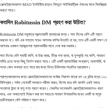
ডেক্সট্রোমেথরফান MAO ইনহিবিটর ছাড়াও বিস্তৃত সাইকিয়াট্রিক ঔষধের সাথে মিথস্ক্রিয়া
করতে পারে।
কতদিন Robitussin DM গ্রহণ করা উচিত?
Robitussin DM শুধুমাত্র স্বল্পমেয়াদী ব্যবহারের জন্য। সাত দিনের বেশি এটি গ্রহণ
করবেন না। যদি এক সপ্তাহ পরেও আপনার কাশির উন্নতি না হয়, তবে এটি একটি লক্ষণ যে
আপনার একজন স্বাস্থ্যসেবা প্রদানকারীর সাথে দেখা করা দরকার।
সাত দিনের বেশি স্থায়ী কাশি, বা উচ্চ জ্বর, তীব্র গলা ব্যথা, বা ফুসকুড়ি সহ কাশি, সাধারণ
সর্দির চেয়ে অন্য কিছু নির্দেশ করতে পারে। এটি একটি ব্যাকটেরিয়া সংক্রমণ, অ্যালার্জি, বা
অন্য কোন অবস্থা হতে পারে যার জন্য ভিন্ন চিকিৎসার পদ্ধতির প্রয়োজন।
প্রাপ্তবয়স্কদের জন্য ডেক্সট্রোমেথরফানের সর্বোচ্চ নিরাপদ মাত্রা হল ২৪ ঘন্টার মধ্যে ১২০
মিলিগ্রাম। সর্বদা লেবেলটি সাবধানে পরীক্ষা করুন, বিশেষ করে যদি আপনি একই সময়ে
অন্যান্য ঠান্ডা বা ফ্লু পণ্য গ্রহণ করেন। সেগুলির অনেকগুলি ডেক্সট্রোমেথরফানও ধারণ
করে, এবং অজান্তেই দ্বিগুণ করা হল সবচেয়ে সাধারণ উপায়গুলির মধ্যে একটি যা মানুষ
দুর্ঘটনাক্রমে বেশি পরিমাণে গ্রহণ করে।