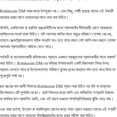
Robitussin DM সবার জন্য উপযুক্ত নয়। এমন কিছু গোষ্ঠী রয়েছে যাদের এই ঔষধটি
ব্যবহার করার আগে ডাক্তারের সাথে কথা বলা উচিত।
হাঁপানি, এমফিসেমা বা ক্রনিক ব্রঙ্কাইটিসের মতো শ্বাসকষ্টের দীর্ঘস্থায়ী রোগে আক্রান্ত
ব্যক্তিদের সতর্ক থাকা উচিত। যদি আপনার কাশির সাথে প্রচুর পরিমাণে শ্লেষ্মা বের হয়,
তাহলে ডেক্সট্রোমেথরফান সঠিক পদ্ধতি নাও হতে পারে কারণ সেই কাশি দমন করলে শ্লেষ্মা
আপনার শ্বাসনালীতে আটকে যেতে পারে।
গর্ভবতী বা স্তন্যদানকারী মহিলাদেরও প্রথমে একজন স্বাস্থ্যসেবা প্রদানকারীর সাথে পরামর্শ
করা উচিত। Robitussin DM-এর সক্রিয় উপাদানগুলি একটি বিকাশমান শিশুর উপর
প্রভাব ফেলতে পারে বা উল্লেখযোগ্য পরিমাণে বুকের দুধের মাধ্যমে পাস হতে পারে কিনা তা
পুরোপুরি স্পষ্ট নয়।
ছয় বছরের কম বয়সী শিশুদের Robitussin DM গ্রহণ করা উচিত নয় যদি না ডাক্তার
বিশেষভাবে এটি সুপারিশ করেন। ছোট শিশুদের জন্য কাশি এবং সর্দিজনিত পণ্যগুলি নিরাপদ
বা কার্যকর বলে প্রমাণিত হয়নি, এবং এই বয়সে গুরুতর পার্শ্বপ্রতিক্রিয়ার ঝুঁকি বেড়ে যায়।
এবং যারা হতাশা, উদ্বেগ বা পারকিনসন্স রোগের জন্য ঔষধ গ্রহণ করছেন তাদের এই পণ্যটি
ব্যবহার করার আগে সম্ভাব্য মিথস্ক্রিয়াগুলির জন্য দুবার পরীক্ষা করা উচিত।