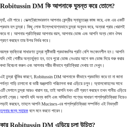
Robitussin DM কি আপনাকে ঘুমন্ত করে তোলে?
হ্যাঁ, এটা পারে। ডেক্সট্রোমেথরফান আপনার কেন্দ্রীয় স্নায়ুতন্ত্রে কাজ করে, এবং এর একটি
প্রভাব হল তন্দ্রা। কিছু লোক উল্লেখযোগ্যভাবে তন্দ্রা অনুভব করে, অন্যরা প্রায় খেয়ালই
করে না। আপনার প্রতিক্রিয়া আপনার বয়স, আপনার ডোজ এবং আপনি অন্য কোন ঔষধ
গ্রহণ করছেন তার উপর নির্ভর করে।
বয়স্ক ব্যক্তিরা সাধারণত তন্দ্রা সৃষ্টিকারী প্রভাবগুলির প্রতি বেশি সংবেদনশীল হন। আপনি
যদি সেই গোষ্ঠীর অন্তর্ভুক্ত হন, তবে পুরো ডোজ নেওয়ার আগে কম ডোজ দিয়ে শুরু করার
কথা বিবেচনা করুন এবং আপনার শরীর কীভাবে প্রতিক্রিয়া দেখায় তা দেখুন।
এই তন্দ্রা ঝুঁকির কারণে, Robitussin DM আপনাকে কীভাবে প্রভাবিত করে তা না জানা
পর্যন্ত গাড়ি চালানো বা ভারী যন্ত্রপাতি পরিচালনা করা এড়িয়ে চলুন। অ্যালকোহলের সাথে
এটি মেশালে তন্দ্রা আরও খারাপ হয়, তাই আপনি যখন এটি গ্রহণ করছেন তখন পানীয় এড়িয়ে
চলাই শ্রেয়। আপনি যদি অন্য কাশি এবং সর্দিজনিত পণ্যের সাধারণ পার্শ্বপ্রতিক্রিয়া নিয়েও
লড়াই করছেন, তাহলে আপনি Mucinex-এর পার্শ্বপ্রতিক্রিয়া সম্পর্কিত এই নিবন্ধটি
তুলনার জন্য সহায়ক
বলে মনে করতে পারেন।
কার Robitussin DM এড়িয়ে চলা উচিত?