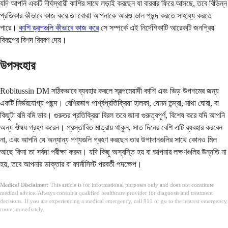
যদি আপনি একটি দীর্ঘস্থায়ী কাশির সাথে লড়াই করছেন যা বারবার ফিরে আসছে, তবে বিভিন্ন
প্রতিকার কীভাবে কাজ করে তা বোঝা আপনাকে আরও ভাল পছন্দ করতে সাহায্য করতে
পারে।
কাশি ড্রপগুলি কীভাবে কাজ করে
সে সম্পর্কে এই নির্দেশিকাটি আরেকটি জনপ্রিয়
বিকল্পের বিশদ বিবরণ দেয়।
উপসংহার
Robitussin DM সঠিকভাবে ব্যবহার করলে স্বল্পমেয়াদী কাশি এবং ভিড় উপশমের জন্য
একটি নির্ভরযোগ্য পছন্দ। বেশিরভাগ পার্শ্বপ্রতিক্রিয়া হালকা, যেমন তন্দ্রা, মাথা ঘোরা, বা
কিছুটা বমি বমি ভাব। গুরুতর প্রতিক্রিয়া বিরল তবে জানা গুরুত্বপূর্ণ, বিশেষ করে যদি আপনি
অন্য ঔষধ গ্রহণ করেন। প্রস্তাবিত মাত্রায় থাকুন, সাত দিনের বেশি এটি ব্যবহার করবেন
না, এবং আপনি যে অন্যান্য পণ্যগুলি গ্রহণ করছেন তার উপাদানগুলির সাথে কোনও মিল
আছে কিনা তা সর্বদা পরীক্ষা করুন। যদি কিছু অস্বস্তি হয় বা আপনার লক্ষণগুলির উন্নতি না
হয়, তবে আপনার ডাক্তার বা ফার্মাসিস্ট পরবর্তী পদক্ষেপ।
Medical Disclaimer:
This article is for informational purposes only and does not constitute
medical advice. Always consult a qualified healthcare provider for diagnosis and treatment
decisions. If you are experiencing a medical emergency, call 911 or go to the nearest emergency
room immediately.