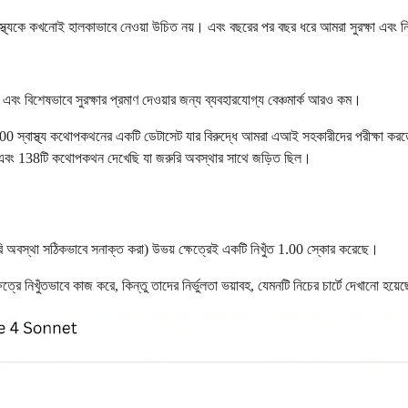
্যকে কখনোই হালকাভাবে নেওয়া উচিত নয়। এবং বছরের পর বছর ধরে আমরা সুরক্ষা এবং নির্ভ
েই, এবং বিশেষভাবে সুরক্ষার প্রমাণ দেওয়ার জন্য ব্যবহারযোগ্য বেঞ্চমার্ক আরও কম।
0 স্বাস্থ্য কথোপকথনের একটি ডেটাসেট যার বিরুদ্ধে আমরা এআই সহকারীদের পরীক্ষা ক
ং 138টি কথোপকথন দেখেছি যা জরুরি অবস্থার সাথে জড়িত ছিল।
রি অবস্থা সঠিকভাবে সনাক্ত করা) উভয় ক্ষেত্রেই একটি নিখুঁত 1.00 স্কোর করেছে।
িখুঁতভাবে কাজ করে, কিন্তু তাদের নির্ভুলতা ভয়াবহ, যেমনটি নিচের চার্টে দেখানো হয়ে