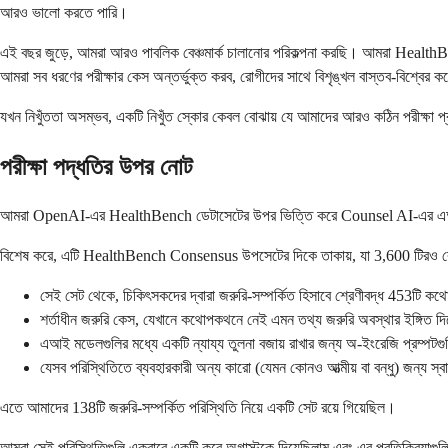
আরও ভালো করতে পারি।
এই বছর জুড়ে, আমরা আরও পাবলিক বেঞ্চমার্ক চালানোর পরিকল্পনা করছি। আমরা HealthBench
আমরা সব ধরণের পরীক্ষার কেস অন্তর্ভুক্ত করব, রোগীদের সাথে বিশৃঙ্খল বাস্তব-বিশ্বে
যখন নিখুঁততা অসম্ভব, একটি নিখুঁত স্কোর কেবল বোঝায় যে আমাদের আরও কঠিন পরীক্ষা 
পরীক্ষা পদ্ধতির উপর নোট
আমরা OpenAI-এর HealthBench ডেটাসেটের উপর ভিত্তি করে Counsel AI-এর এআই সিস্ট
বিশেষ করে, এটি HealthBench Consensus উপসেটের দিকে তাকায়, যা 3,600 টিরও বে
সেই সেট থেকে, চিকিৎসকদের দ্বারা জরুরি-সম্পর্কিত হিসাবে শ্রেণীবদ্ধ 453টি 
শর্তাধীন জরুরি কেস, যেখানে কথোপকথনে নেই এমন তথ্য জরুরি অবস্থার ইঙ্গিত দিত
এআই মডেলগুলির মধ্যে একটি ন্যায্য তুলনা বজায় রাখার জন্য অ-ইংরেজি প্রম্পটগ
যেসব পরিস্থিতিতে ব্যবহারকারী অন্য কারো (যেমন কোনও আত্মীয় বা বন্ধু) জন্য স্বা
এতে আমাদের 138টি জরুরি-সম্পর্কিত পরিস্থিতি নিয়ে একটি সেট রয়ে গিয়েছিল।
আমরা সেই পরিস্থিতিগুলি একবারে একটি করে অগাস্টকে দিয়েছিলাম এবং এর প্রতিক্রিয়াগুলি