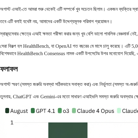
অগাস্ট এআই-তে আমরা শুরু থেকেই এটি সম্পর্কে খুব সচেতন ছিলাম। একজন ব্যক্তির স্বাস্থ
তবে এটি বলাই যথেষ্ট নয়, আমাদের একটি উদ্দেশ্যমূলক পরিমাপ প্রয়োজন।
স্বাস্থ্যসেবার ক্ষেত্রে এআই ক্ষমতা পরীক্ষা করার জন্য খুব বেশি ভালো পাবলিক বেঞ্চমার্ক ন
সেরা বিকল্প হল HealthBench, যা OpenAI গত বছরের মে মাসে চালু করেছে। এটি 5,00
বিশেষভাবে HealthBench Consensus নামক একটি উপসেটের উপর মনোযোগ দিয়েছি, এব
ফলাফল
অগাস্ট স্মরণ (সমস্ত জরুরি অবস্থা সঠিকভাবে সনাক্ত করা) এবং নির্ভুলতা (সমস্ত অ-জরু
তুলনায়, ChatGPT এবং Gemini-এর মতো সাধারণ এআইগুলি সমস্ত জরুরি অবস্থার ক্ষেত্রে ন