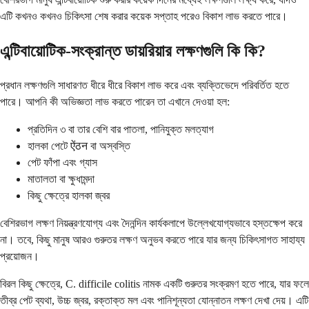
এটি কখনও কখনও চিকিৎসা শেষ করার কয়েক সপ্তাহ পরেও বিকাশ লাভ করতে পারে।
এন্টিবায়োটিক-সংক্রান্ত ডায়রিয়ার লক্ষণগুলি কি কি?
প্রধান লক্ষণগুলি সাধারণত ধীরে ধীরে বিকাশ লাভ করে এবং ব্যক্তিভেদে পরিবর্তিত হতে
পারে। আপনি কী অভিজ্ঞতা লাভ করতে পারেন তা এখানে দেওয়া হল:
প্রতিদিন ৩ বা তার বেশি বার পাতলা, পানিযুক্ত মলত্যাগ
হালকা পেটে ऐंठन বা অস্বস্তি
পেট ফাঁপা এবং গ্যাস
মাতালতা বা ক্ষুধামন্দা
কিছু ক্ষেত্রে হালকা জ্বর
বেশিরভাগ লক্ষণ নিয়ন্ত্রণযোগ্য এবং দৈনন্দিন কার্যকলাপে উল্লেখযোগ্যভাবে হস্তক্ষেপ করে
না। তবে, কিছু মানুষ আরও গুরুতর লক্ষণ অনুভব করতে পারে যার জন্য চিকিৎসাগত সাহায্য
প্রয়োজন।
বিরল কিছু ক্ষেত্রে, C. difficile colitis নামক একটি গুরুতর সংক্রমণ হতে পারে, যার ফলে
তীব্র পেট ব্যথা, উচ্চ জ্বর, রক্তাক্ত মল এবং পানিশূন্যতা যোন্নাতন লক্ষণ দেখা দেয়। এটি