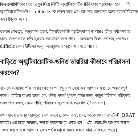
ফিডাক্সোমিসিনের মতো ওষুধ দিয়ে নির্দিষ্ট অ্যান্টিবায়োটিক চিকিৎসার প্রয়োজন হবে। এই
অ্যান্টিবায়োটিকগুলি C. difficile-কে লক্ষ্য করে এবং আপনার অন্যান্য অন্ত্র ব্যাকটেরিয়াকে
কম বিঘ্নিত করে।
গুরুতর ক্ষেত্রে, অন্ত্রপথে তরল, ইলেক্ট্রোলাইট প্রতিস্থাপন বা আরও তীব্র পর্যবেক্ষণের
জন্য হাসপাতালে ভর্তি হওয়ার প্রয়োজন হতে পারে। অত্যন্ত বিরল ক্ষেত্রে, গুরুতর C.
difficile কোলাইটিসের জন্য অস্ত্রোপচার প্রয়োজন হতে পারে।
বাড়িতে অ্যান্টিবায়োটিক-জনিত ডায়রিয়া কীভাবে পরিচালনা
করবেন?
বাড়িতে ডায়রিয়া পরিচালনার ক্ষেত্রে পানিশূন্যতা রোধ করা আপনার সবচেয়ে গুরুত্বপূর্ণ
কাজ। হারিয়ে যাওয়া তরল এবং খনিজ পদার্থ পুনরুদ্ধারের জন্য প্রচুর পরিমাণে পরিষ্কার
তরল পান করুন, যেমন পানি, পরিষ্কার স্যুপ বা ইলেক্ট্রোলাইট সমাধান।
যখন খাওয়ার জন্য প্রস্তুত বোধ করবেন, তখন কলা, চাল, আপেলসস এবং টোস্ট (BRAT
ডায়েট) এর মতো সাধারণ, সহজে হজমযোগ্য খাবার খান। এই খাবারগুলি আপনার মলকে
শক্ত করতে এবং আপনার হজম প্রক্রিয়াকে সহজ করতে সাহায্য করতে পারে।