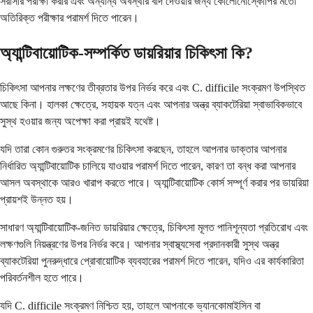
সরাসরি পরীক্ষা করার এবং অন্যান্য অবস্থার বাদ দেওয়ার জন্য কোলোনোস্কোপির মতো
অতিরিক্ত পরীক্ষার পরামর্শ দিতে পারেন।
অ্যান্টিবায়োটিক-সম্পর্কিত ডায়রিয়ার চিকিৎসা কি?
চিকিৎসা আপনার লক্ষণের তীব্রতার উপর নির্ভর করে এবং C. difficile সংক্রমণ উপস্থিত
আছে কিনা। হালকা ক্ষেত্রে, সহায়ক যত্ন এবং আপনার অন্ত্র ব্যাকটেরিয়া স্বাভাবিকভাবে
সুস্থ হওয়ার জন্য অপেক্ষা করা প্রায়ই যথেষ্ট।
যদি তারা কোন গুরুতর সংক্রমণের চিকিৎসা করছেন, তাহলে আপনার ডাক্তার আপনার
নির্ধারিত অ্যান্টিবায়োটিক চালিয়ে যাওয়ার পরামর্শ দিতে পারেন, কারণ তা বন্ধ করা আপনার
আসল অবস্থাকে আরও খারাপ করতে পারে। অ্যান্টিবায়োটিক কোর্স সম্পূর্ণ করার পর ডায়রিয়া
প্রায়শই উন্নত হয়।
সাধারণ অ্যান্টিবায়োটিক-জনিত ডায়রিয়ার ক্ষেত্রে, চিকিৎসা মূলত পানিশূন্যতা প্রতিরোধ এবং
লক্ষণগুলি নিয়ন্ত্রণের উপর নির্ভর করে। আপনার স্বাস্থ্যসেবা প্রদানকারী সুস্থ অন্ত্র
ব্যাকটেরিয়া পুনরুদ্ধারে প্রোবায়োটিক ব্যবহারের পরামর্শ দিতে পারেন, যদিও এর কার্যকারিতা
পরিবর্তনশীল হতে পারে।
যদি C. difficile সংক্রমণ নিশ্চিত হয়, তাহলে আপনাকে ভ্যানকোমাইসিন বা