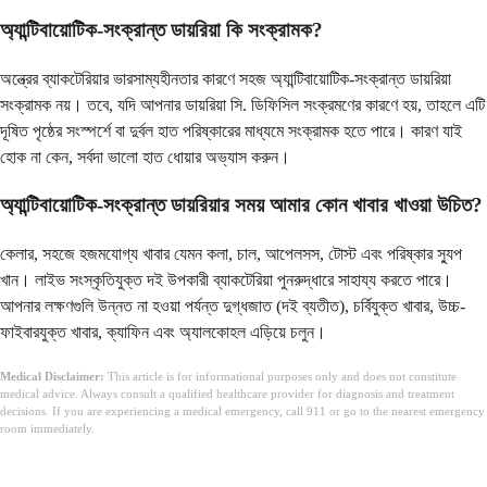
অ্যান্টিবায়োটিক-সংক্রান্ত ডায়রিয়া কি সংক্রামক?
অন্ত্রের ব্যাকটেরিয়ার ভারসাম্যহীনতার কারণে সহজ অ্যান্টিবায়োটিক-সংক্রান্ত ডায়রিয়া
সংক্রামক নয়। তবে, যদি আপনার ডায়রিয়া সি. ডিফিসিল সংক্রমণের কারণে হয়, তাহলে এটি
দূষিত পৃষ্ঠের সংস্পর্শে বা দুর্বল হাত পরিষ্কারের মাধ্যমে সংক্রামক হতে পারে। কারণ যাই
হোক না কেন, সর্বদা ভালো হাত ধোয়ার অভ্যাস করুন।
অ্যান্টিবায়োটিক-সংক্রান্ত ডায়রিয়ার সময় আমার কোন খাবার খাওয়া উচিত?
কেলার, সহজে হজমযোগ্য খাবার যেমন কলা, চাল, আপেলসস, টোস্ট এবং পরিষ্কার স্যুপ
খান। লাইভ সংস্কৃতিযুক্ত দই উপকারী ব্যাকটেরিয়া পুনরুদ্ধারে সাহায্য করতে পারে।
আপনার লক্ষণগুলি উন্নত না হওয়া পর্যন্ত দুগ্ধজাত (দই ব্যতীত), চর্বিযুক্ত খাবার, উচ্চ-
ফাইবারযুক্ত খাবার, ক্যাফিন এবং অ্যালকোহল এড়িয়ে চলুন।
Medical Disclaimer:
This article is for informational purposes only and does not constitute
medical advice. Always consult a qualified healthcare provider for diagnosis and treatment
decisions. If you are experiencing a medical emergency, call 911 or go to the nearest emergency
room immediately.