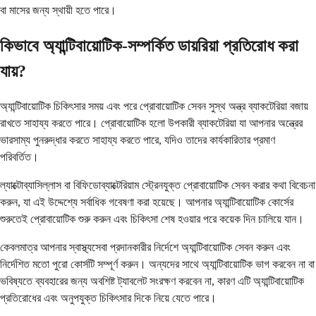
বা মাসের জন্য স্থায়ী হতে পারে।
কিভাবে অ্যান্টিবায়োটিক-সম্পর্কিত ডায়রিয়া প্রতিরোধ করা
যায়?
অ্যান্টিবায়োটিক চিকিৎসার সময় এবং পরে প্রোবায়োটিক সেবন সুস্থ অন্ত্র ব্যাকটেরিয়া বজায়
রাখতে সাহায্য করতে পারে। প্রোবায়োটিক হলো উপকারী ব্যাকটেরিয়া যা আপনার অন্ত্রের
ভারসাম্য পুনরুদ্ধার করতে সাহায্য করতে পারে, যদিও তাদের কার্যকারিতার প্রমাণ
পরিবর্তিত।
ল্যাক্টোব্যাসিল্লাস বা বিফিডোব্যাক্টেরিয়াম স্ট্রেনযুক্ত প্রোবায়োটিক সেবন করার কথা বিবেচনা
করুন, যা এই উদ্দেশ্যে সর্বাধিক গবেষণা করা হয়েছে। আপনার অ্যান্টিবায়োটিক কোর্সের
শুরুতেই প্রোবায়োটিক শুরু করুন এবং চিকিৎসা শেষ হওয়ার পরে কয়েক দিন চালিয়ে যান।
কেবলমাত্র আপনার স্বাস্থ্যসেবা প্রদানকারীর নির্দেশে অ্যান্টিবায়োটিক সেবন করুন এবং
নির্দেশিত মতো পুরো কোর্সটি সম্পূর্ণ করুন। অন্যদের সাথে অ্যান্টিবায়োটিক ভাগ করবেন না বা
ভবিষ্যতে ব্যবহারের জন্য অবশিষ্ট ট্যাবলেট সংরক্ষণ করবেন না, কারণ এটি অ্যান্টিবায়োটিক
প্রতিরোধের এবং অনুপযুক্ত চিকিৎসার দিকে নিয়ে যেতে পারে।