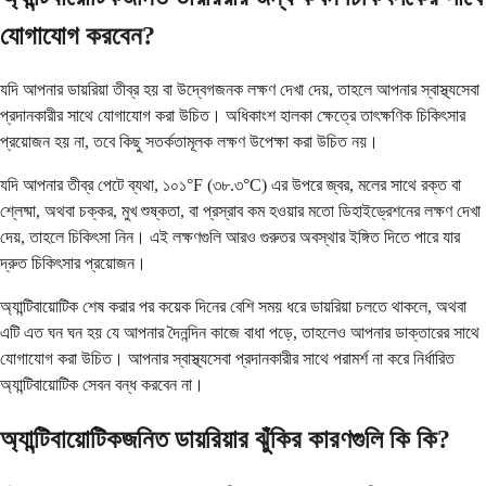
যোগাযোগ করবেন?
যদি আপনার ডায়রিয়া তীব্র হয় বা উদ্বেগজনক লক্ষণ দেখা দেয়, তাহলে আপনার স্বাস্থ্যসেবা
প্রদানকারীর সাথে যোগাযোগ করা উচিত। অধিকাংশ হালকা ক্ষেত্রে তাৎক্ষণিক চিকিৎসার
প্রয়োজন হয় না, তবে কিছু সতর্কতামূলক লক্ষণ উপেক্ষা করা উচিত নয়।
যদি আপনার তীব্র পেটে ব্যথা, ১০১°F (৩৮.৩°C) এর উপরে জ্বর, মলের সাথে রক্ত বা
শ্লেষ্মা, অথবা চক্কর, মুখ শুষ্কতা, বা প্রস্রাব কম হওয়ার মতো ডিহাইড্রেশনের লক্ষণ দেখা
দেয়, তাহলে চিকিৎসা নিন। এই লক্ষণগুলি আরও গুরুতর অবস্থার ইঙ্গিত দিতে পারে যার
দ্রুত চিকিৎসার প্রয়োজন।
অ্যান্টিবায়োটিক শেষ করার পর কয়েক দিনের বেশি সময় ধরে ডায়রিয়া চলতে থাকলে, অথবা
এটি এত ঘন ঘন হয় যে আপনার দৈনন্দিন কাজে বাধা পড়ে, তাহলেও আপনার ডাক্তারের সাথে
যোগাযোগ করা উচিত। আপনার স্বাস্থ্যসেবা প্রদানকারীর সাথে পরামর্শ না করে নির্ধারিত
অ্যান্টিবায়োটিক সেবন বন্ধ করবেন না।
অ্যান্টিবায়োটিকজনিত ডায়রিয়ার ঝুঁকির কারণগুলি কি কি?