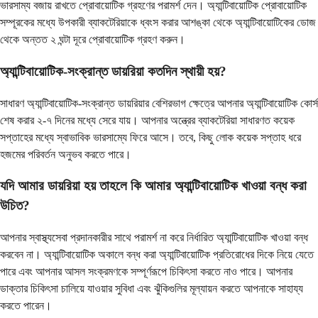
ভারসাম্য বজায় রাখতে প্রোবায়োটিক গ্রহণের পরামর্শ দেন। অ্যান্টিবায়োটিক প্রোবায়োটিক
সম্পূরকের মধ্যে উপকারী ব্যাকটেরিয়াকে ধ্বংস করার আশঙ্কা থেকে অ্যান্টিবায়োটিকের ডোজ
থেকে অন্তত ২ ঘন্টা দূরে প্রোবায়োটিক গ্রহণ করুন।
অ্যান্টিবায়োটিক-সংক্রান্ত ডায়রিয়া কতদিন স্থায়ী হয়?
সাধারণ অ্যান্টিবায়োটিক-সংক্রান্ত ডায়রিয়ার বেশিরভাগ ক্ষেত্রে আপনার অ্যান্টিবায়োটিক কোর্স
শেষ করার ২-৭ দিনের মধ্যে সেরে যায়। আপনার অন্ত্রের ব্যাকটেরিয়া সাধারণত কয়েক
সপ্তাহের মধ্যে স্বাভাবিক ভারসাম্যে ফিরে আসে। তবে, কিছু লোক কয়েক সপ্তাহ ধরে
হজমের পরিবর্তন অনুভব করতে পারে।
যদি আমার ডায়রিয়া হয় তাহলে কি আমার অ্যান্টিবায়োটিক খাওয়া বন্ধ করা
উচিত?
আপনার স্বাস্থ্যসেবা প্রদানকারীর সাথে পরামর্শ না করে নির্ধারিত অ্যান্টিবায়োটিক খাওয়া বন্ধ
করবেন না। অ্যান্টিবায়োটিক অকালে বন্ধ করা অ্যান্টিবায়োটিক প্রতিরোধের দিকে নিয়ে যেতে
পারে এবং আপনার আসল সংক্রমণকে সম্পূর্ণরূপে চিকিৎসা করতে নাও পারে। আপনার
ডাক্তার চিকিৎসা চালিয়ে যাওয়ার সুবিধা এবং ঝুঁকিগুলির মূল্যায়ন করতে আপনাকে সাহায্য
করতে পারেন।