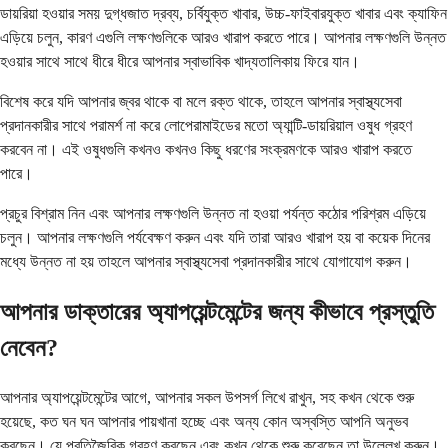
ডায়রিয়া হওয়ার সময় দুগ্ধজাত দ্রব্য, চর্বিযুক্ত খাবার, উচ্চ-ফাইবারযুক্ত খাবার এবং ক্যাফিন
এড়িয়ে চলুন, কারণ এগুলি লক্ষণগুলিকে আরও খারাপ করতে পারে। আপনার লক্ষণগুলি উন্নত
হওয়ার সাথে সাথে ধীরে ধীরে আপনার স্বাভাবিক খাদ্যতালিকায় ফিরে যান।
বিশেষ করে যদি আপনার জ্বর থাকে বা মলে রক্ত থাকে, তাহলে আপনার স্বাস্থ্যসেবা
প্রদানকারীর সাথে পরামর্শ না করে লোপেরামাইডের মতো অ্যান্টি-ডায়রিয়াল ওষুধ গ্রহণ
করবেন না। এই ওষুধগুলি কখনও কখনও কিছু ধরণের সংক্রমণকে আরও খারাপ করতে
পারে।
প্রচুর বিশ্রাম নিন এবং আপনার লক্ষণগুলি উন্নত না হওয়া পর্যন্ত কঠোর পরিশ্রম এড়িয়ে
চলুন। আপনার লক্ষণগুলি পর্যবেক্ষণ করুন এবং যদি তারা আরও খারাপ হয় বা কয়েক দিনের
মধ্যে উন্নত না হয় তাহলে আপনার স্বাস্থ্যসেবা প্রদানকারীর সাথে যোগাযোগ করুন।
আপনার ডাক্তারের অ্যাপয়েন্টমেন্টের জন্য কীভাবে প্রস্তুতি
নেবেন?
আপনার অ্যাপয়েন্টমেন্টের আগে, আপনার সকল উপসর্গ লিখে রাখুন, সহ কখন থেকে শুরু
হয়েছে, কত ঘন ঘন আপনার পায়খানা হচ্ছে এবং অন্য কোন অস্বস্তি আপনি অনুভব
করছেন। যে প্রতিজৈবিক গ্রহণ করছেন এবং কখন থেকে শুরু করেছেন তা উল্লেখ করুন।