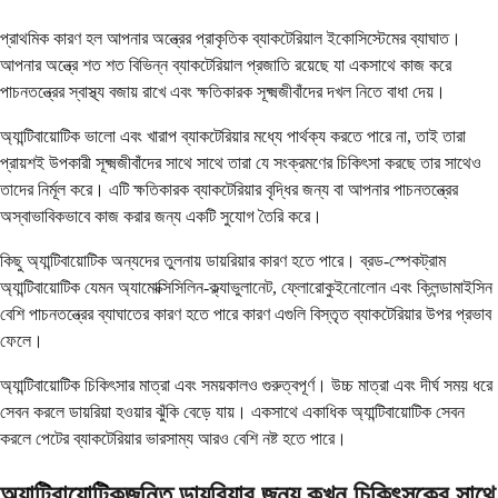
প্রাথমিক কারণ হল আপনার অন্ত্রের প্রাকৃতিক ব্যাকটেরিয়াল ইকোসিস্টেমের ব্যাঘাত।
আপনার অন্ত্রে শত শত বিভিন্ন ব্যাকটেরিয়াল প্রজাতি রয়েছে যা একসাথে কাজ করে
পাচনতন্ত্রের স্বাস্থ্য বজায় রাখে এবং ক্ষতিকারক সূক্ষ্মজীবাঁদের দখল নিতে বাধা দেয়।
অ্যান্টিবায়োটিক ভালো এবং খারাপ ব্যাকটেরিয়ার মধ্যে পার্থক্য করতে পারে না, তাই তারা
প্রায়শই উপকারী সূক্ষ্মজীবাঁদের সাথে সাথে তারা যে সংক্রমণের চিকিৎসা করছে তার সাথেও
তাদের নির্মূল করে। এটি ক্ষতিকারক ব্যাকটেরিয়ার বৃদ্ধির জন্য বা আপনার পাচনতন্ত্রের
অস্বাভাবিকভাবে কাজ করার জন্য একটি সুযোগ তৈরি করে।
কিছু অ্যান্টিবায়োটিক অন্যদের তুলনায় ডায়রিয়ার কারণ হতে পারে। ব্রড-স্পেকট্রাম
অ্যান্টিবায়োটিক যেমন অ্যামোক্সিসিলিন-ক্ল্যাভুলানেট, ফ্লোরোকুইনোলোন এবং ক্লিন্ডামাইসিন
বেশি পাচনতন্ত্রের ব্যাঘাতের কারণ হতে পারে কারণ এগুলি বিস্তৃত ব্যাকটেরিয়ার উপর প্রভাব
ফেলে।
অ্যান্টিবায়োটিক চিকিৎসার মাত্রা এবং সময়কালও গুরুত্বপূর্ণ। উচ্চ মাত্রা এবং দীর্ঘ সময় ধরে
সেবন করলে ডায়রিয়া হওয়ার ঝুঁকি বেড়ে যায়। একসাথে একাধিক অ্যান্টিবায়োটিক সেবন
করলে পেটের ব্যাকটেরিয়ার ভারসাম্য আরও বেশি নষ্ট হতে পারে।
অ্যান্টিবায়োটিকজনিত ডায়রিয়ার জন্য কখন চিকিৎসকের সাথে