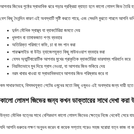
আপনার জিভের পৃষ্ঠের স্বাভাবিক ঝরে পড়ার প্রক্রিয়া ব্যাহত হলে কালো লোমশ জিভ তৈর
বেশ কিছু দৈনন্দিন কারণ এই অবস্থাটি সৃষ্টি করতে পারে, এবং সেগুলি বুঝতে পারলে আপনি ভব
দুর্বল মৌখিক স্বাস্থ্য যা ব্যাকটেরিয়া জমতে দেয়
ধূমপান বা তামাকজাত পণ্য ব্যবহার
অতিরিক্ত পরিমাণে কফি, চা বা মদ পান করা
পারঅক্সাইড বা উইচ হ্যাজেলযুক্ত কিছু মাউথওয়াশ ব্যবহার করা
যেসব অ্যান্টিবায়োটিক আপনার মুখের প্রাকৃতিক ব্যাকটেরিয়া ভারসাম্য পরিবর্তন করে
নিয়মিতভাবে মুখ দিয়ে শ্বাস নেওয়া, যা আপনার জিভ শুকিয়ে দেয়
নরম খাবার খাওয়া যা স্বাভাবিকভাবে আপনার জিভ পরিষ্কার করে না
কম সাধারণভাবে, বিসমথযুক্ত পেটের ওষুধের মতো কিছু ওষুধও এই অবস্থার জন্য দায়ী হতে
কালো লোমশ জিভের জন্য কখন ডাক্তারের সাথে দেখা করা 
উন্নত মৌখিক যত্নের সাথে বেশিরভাগ কালো লোমশ জিভের ক্ষেত্রে নিজে থেকেই সেরে যায়। 
যদি আপনি গুরুতর লক্ষণ অনুভব করেন বা কয়েক সপ্তাহ পরেও সহজ ঘরোয়া যত্ন কাজ না কর