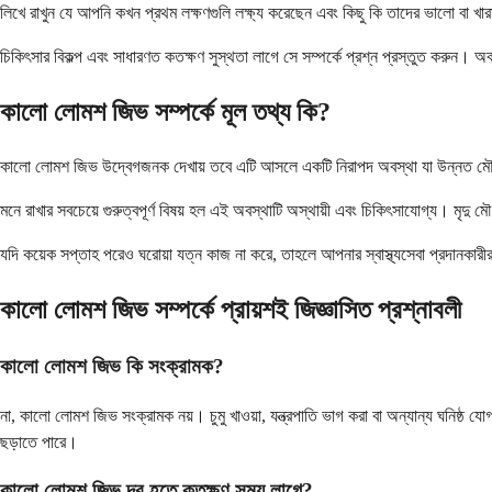
লিখে রাখুন যে আপনি কখন প্রথম লক্ষণগুলি লক্ষ্য করেছেন এবং কিছু কি তাদের ভালো বা খার
চিকিৎসার বিকল্প এবং সাধারণত কতক্ষণ সুস্থতা লাগে সে সম্পর্কে প্রশ্ন প্রস্তুত করুন। অ
কালো লোমশ জিভ সম্পর্কে মূল তথ্য কি?
কালো লোমশ জিভ উদ্বেগজনক দেখায় তবে এটি আসলে একটি নিরাপদ অবস্থা যা উন্নত মৌখিক
মনে রাখার সবচেয়ে গুরুত্বপূর্ণ বিষয় হল এই অবস্থাটি অস্থায়ী এবং চিকিৎসাযোগ্য। মৃদু 
যদি কয়েক সপ্তাহ পরেও ঘরোয়া যত্ন কাজ না করে, তাহলে আপনার স্বাস্থ্যসেবা প্রদানক
কালো লোমশ জিভ সম্পর্কে প্রায়শই জিজ্ঞাসিত প্রশ্নাবলী
কালো লোমশ জিভ কি সংক্রামক?
না, কালো লোমশ জিভ সংক্রামক নয়। চুমু খাওয়া, যন্ত্রপাতি ভাগ করা বা অন্যান্য ঘনিষ্
ছড়াতে পারে।
কালো লোমশ জিভ দূর হতে কতক্ষণ সময় লাগে?