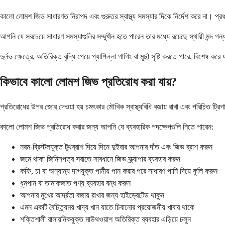
কালো লোমশ জিভ সাধারণত নিরাপদ এবং গুরুতর স্বাস্থ্য সমস্যার দিকে নির্দেশ করে না। প্
আপনি যে সবচেয়ে সাধারণ সমস্যাগুলির সম্মুখীন হতে পারেন তার মধ্যে রয়েছে স্থায়ী মন্
দুর্লভ ক্ষেত্রে, অতিরিক্ত বৃদ্ধি পেয়ে প্যাপিল্লা গাগিং বা মূর্ছা সৃষ্টি করতে পারে, 
কিভাবে কালো লোমশ জিভ প্রতিরোধ করা যায়?
প্রতিরোধের উপর জোর দেওয়া হয় চমৎকার মৌখিক স্বাস্থ্যবিধি বজায় রাখা এবং পরিচিত ট্রি
কালো লোমশ জিভ প্রতিরোধ করার জন্য আপনি যে ব্যবহারিক পদক্ষেপগুলি নিতে পারেন:
নরম-ব্রিস্টলযুক্ত টুথব্রাশ দিয়ে দিনে দুইবার আপনার দাঁত এবং জিভ ব্রাশ করুন
জমে থাকা জিনিসপত্র সরাতে সাবধানে জিভ স্ক্র্যাপার ব্যবহার করুন
কফি, চা বা অন্যান্য দাগযুক্ত পানীয় পান করার পরে সাধারণ পানি দিয়ে কুলি করুন
ধূমপান বা তামাকজাত পণ্য ব্যবহার বন্ধ করুন
আপনার মুখের আর্দ্রতা বজায় রাখার জন্য হাইড্রেটেড থাকুন
এমন একটি বৈচিত্র্যময় খাদ্য খান যাতে চিবানোর প্রয়োজনীয় খাবার থাকে
শক্তিশালী রাসায়নিকযুক্ত মাউথওয়াশ অতিরিক্ত ব্যবহার এড়িয়ে চলুন