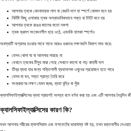
আপনার ত্বকে বেদনাদায়ক লাল বা বেগুনি দাগ যা স্পর্শে কোমল মনে হয়
নির্দিষ্ট কিছু এলাকায় ত্বক অস্বাভাবিকভাবে শক্ত বা টাইট মনে হয়
আপনার ত্বকে রঙের জালের মতো নকশা
ত্বক ক্রমশ সংবেদনশীল হয়ে ওঠে, এমনকি হালকা স্পর্শেও
অবস্থাটি অগ্রসর হওয়ার সাথে সাথে আরও গুরুতর লক্ষণগুলি বিকাশ লাভ করে:
যেসব খোলা ঘা বা আলসার সারছে না
যেখানে ত্বকের টিস্যু মারা গেছে সেখানে কালো বা গাঢ় বাদামী দাগ
তীব্র ব্যথা যার জন্য শক্তিশালী ব্যথানাশক ওষুধের প্রয়োজন হতে পারে
যেসব ঘা ঘন, শক্ত প্রান্ত তৈরি করে
সংক্রমণের লক্ষণ যেমন জ্বর, ব্যথা বৃদ্ধি বা পুঁজ
ক্যালসিফাইল্যাক্সিসের ব্যথা প্রায়শই অসহ্য বলে বর্ণনা করা হয় এবং এটি আপনার দৈনন্দ
ক্যালসিফাইল্যাক্সিসের কারণ কি?
যখন আপনার শরীরের ক্যালসিয়াম এবং ফসফেটের ভারসাম্য নষ্ট হয়, তখন রক্তনালীর দেওয়া