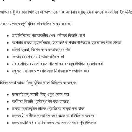
আপনার ঝুঁকির কারণগুলি বোঝা আপনাকে এবং আপনার স্বাস্থ্যসেবা দলকে ক্যালসিফাইল্যাক্
সবচেয়ে গুরুত্বপূর্ণ ঝুঁকির কারণগুলির মধ্যে রয়েছে:
ডায়ালিসিসের প্রয়োজনীয় শেষ পর্যায়ের কিডনি রোগ
আপনার রক্তে ক্যালসিয়াম, ফসফেট বা প্যারাথাইরয়েড হরমোনের উচ্চ মাত্রা
মহিলা হওয়া, বিশেষ করে রজোবন্ধের পর
কিডনি রোগের সাথে ডায়াবেটিস থাকা
ওয়ারফারিনের মতো রক্ত পাতলা করার ওষুধ দীর্ঘদিন ব্যবহার করা
স্থূলতা, যা রক্ত ​​প্রবাহ এবং নিরাময়কে প্রভাবিত করে
চিকিৎসকরা আরও কিছু ঝুঁকির কারণ চিহ্নিত করেছেন:
ফসফেট বন্ধনকারী কিছু ওষুধ সেবন করা
অতীতে কিডনি প্রতিস্থাপন করা হয়েছে
রক্তে অ্যালবুমিন নামক প্রোটিনের মাত্রা কম থাকা
রক্তবাহী নালীকে প্রভাবিত করে এমন অটোইমিউন অবস্থা
রক্ত জমাট বাঁধার অথবা রক্ত সঞ্চালন সমস্যার পূর্ব ইতিহাস