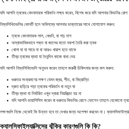
যদি আপনি ত্বকের বেদনাদায়ক পরিবর্তন লক্ষ্য করেন, বিশেষ করে যদি আপনার কিডনির রোগ ব
নিম্নলিখিতগুলির কোনটি হলে অবিলম্বে আপনার ডাক্তারের সাথে যোগাযোগ করুন:
ত্বকে বেদনাদায়ক লাল, বেগুনি, বা গাঢ় দাগ
অস্বাভাবিকভাবে শক্ত বা জালের মতো নকশা তৈরি করা ত্বক
খোলা ঘা যা সারে না বা আরও খারাপ হতে থাকে
তীব্র ত্বকের ব্যথা যা দৈনন্দিন কাজে বাধা দেয়
যদি আপনি নিম্নলিখিতগুলি অনুভব করেন তাহলে জরুরী চিকিৎসার জন্য কল করুন:
গুরুতর সংক্রমণের লক্ষণ যেমন জ্বর, শীত, বা বিভ্রান্তি
দ্রুত ছড়িয়ে পড়া ত্বকের পরিবর্তন বা নতুন ঘা
তীব্র ব্যথা যা নির্ধারিত ওষুধ দ্বারা নিয়ন্ত্রিত হয় না
যদি আপনি ডায়ালিসিস করেন বা গুরুতর কিডনির রোগে ভোগেন তাহলে যেকোনো ত্বক
লক্ষণগুলি নিজে থেকেই কি উন্নত হবে তা দেখার জন্য অপেক্ষা করবেন না। ক্যালসিফাইল্যা
ক্যালসিফাইল্যাক্সিসের ঝুঁকির কারণগুলি কি কি?