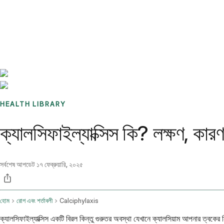
Benchmarks
Stories
FAQ
Sign up / Log in
HEALTH LIBRARY
ক্যালসিফাইল্যাক্সিস কি? লক্ষণ, কার
সর্বশেষ আপডেট
১৭ ফেব্রুয়ারি, ২০২৫
হোম
রোগ এবং শর্তাবলী
Calciphylaxis
ক্যালসিফাইল্যাক্সিস একটি বিরল কিন্তু গুরুতর অবস্থা যেখানে ক্যালসিয়াম আপনার ত্বকের ন