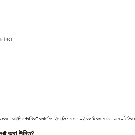
ঃসরণ করে
চিকিৎসকরা “আইডিওপ্যাথিক” ক্যালসিফাইল্যাক্সিস বলে। এই ধরণটি কম সাধারণ তবে এটি ঠি
দেখা করা উচিত?