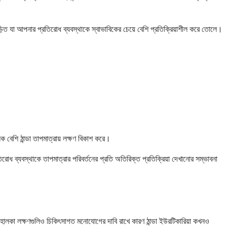
়িত যা আপনার প্রতিরোধ ব্যবস্থাকে স্বাভাবিকের চেয়ে বেশি প্রতিক্রিয়াশীল করে তোলে।
বেশি ঠান্ডা তাপমাত্রায় লক্ষণ বিকাশ করে।
িরোধ ব্যবস্থাকে তাপমাত্রার পরিবর্তনের প্রতি অতিরিক্ত প্রতিক্রিয়া দেখানোর সম্ভাবনা
। হালকা লক্ষণগুলিও চিকিৎসাগত মনোযোগের দাবি রাখে কারণ ঠান্ডা ইউরটিকারিয়া কখনও