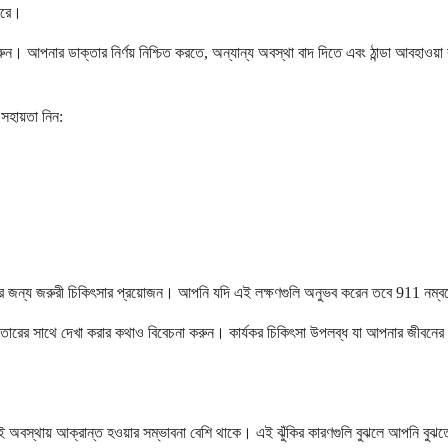
ারে।
ারণ করুন। আপনার ডাক্তার নির্ণয় নিশ্চিত করতে, অন্যান্য অবস্থা বাদ দিতে এবং ঠান্ডা আবহ
হায়তা নিন:
পারে যার জন্য জরুরী চিকিৎসার প্রয়োজন। আপনি যদি এই লক্ষণগুলি অনুভব করেন তবে 911 নম
ন ডাক্তারের সাথে দেখা করার কথাও বিবেচনা করুন। কার্যকর চিকিৎসা উপলব্ধ যা আপনার জীব
র এই অবস্থায় আক্রান্ত হওয়ার সম্ভাবনা বেশি থাকে। এই ঝুঁকির কারণগুলি বুঝলে আপনি বুঝতে