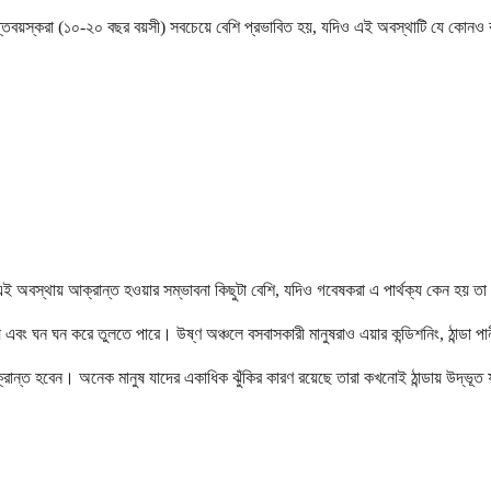
্রাপ্তবয়স্করা (১০-২০ বছর বয়সী) সবচেয়ে বেশি প্রভাবিত হয়, যদিও এই অবস্থাটি যে কোনও বয়
ের এই অবস্থায় আক্রান্ত হওয়ার সম্ভাবনা কিছুটা বেশি, যদিও গবেষকরা এ পার্থক্য কেন হয় তা
বং ঘন ঘন করে তুলতে পারে। উষ্ণ অঞ্চলে বসবাসকারী মানুষরাও এয়ার কন্ডিশনিং, ঠান্ডা পানীয়
্রান্ত হবেন। অনেক মানুষ যাদের একাধিক ঝুঁকির কারণ রয়েছে তারা কখনোই ঠান্ডায় উদ্ভূত 