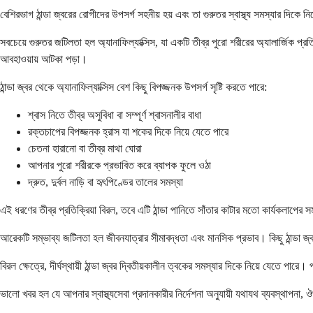
বেশিরভাগ ঠান্ডা জ্বরের রোগীদের উপসর্গ সহনীয় হয় এবং তা গুরুতর স্বাস্থ্য সমস্যার 
সবচেয়ে গুরুতর জটিলতা হল অ্যানাফিল্যাক্সিস, যা একটি তীব্র পুরো শরীরের অ্যালার্জিক প্রতিক
আবহাওয়ায় আটকা পড়া।
ঠান্ডা জ্বর থেকে অ্যানাফিল্যাক্সিস বেশ কিছু বিপজ্জনক উপসর্গ সৃষ্টি করতে পারে:
শ্বাস নিতে তীব্র অসুবিধা বা সম্পূর্ণ শ্বাসনালীর বাধা
রক্তচাপের বিপজ্জনক হ্রাস যা শকের দিকে নিয়ে যেতে পারে
চেতনা হারানো বা তীব্র মাথা ঘোরা
আপনার পুরো শরীরকে প্রভাবিত করে ব্যাপক ফুলে ওঠা
দ্রুত, দুর্বল নাড়ি বা হৃৎপিণ্ডের তালের সমস্যা
এই ধরণের তীব্র প্রতিক্রিয়া বিরল, তবে এটি ঠান্ডা পানিতে সাঁতার কাটার মতো কার্যকলাপে
আরেকটি সম্ভাব্য জটিলতা হল জীবনযাত্রার সীমাবদ্ধতা এবং মানসিক প্রভাব। কিছু ঠান্ডা জ্বর
বিরল ক্ষেত্রে, দীর্ঘস্থায়ী ঠান্ডা জ্বর দ্বিতীয়কালীন ত্বকের সমস্যার দিকে নিয়ে যেতে প
ভালো খবর হল যে আপনার স্বাস্থ্যসেবা প্রদানকারীর নির্দেশনা অনুযায়ী যথাযথ ব্যবস্থাপনা