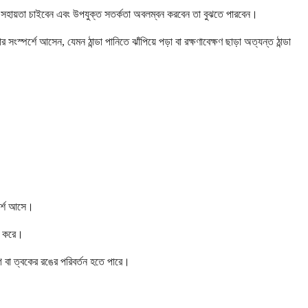
িৎসা সহায়তা চাইবেন এবং উপযুক্ত সতর্কতা অবলম্বন করবেন তা বুঝতে পারবেন।
ংস্পর্শে আসেন, যেমন ঠান্ডা পানিতে ঝাঁপিয়ে পড়া বা রক্ষণাবেক্ষণ ছাড়া অত্যন্ত ঠান্ডা
পর্শে আসে।
রু করে।
দাগ বা ত্বকের রঙের পরিবর্তন হতে পারে।