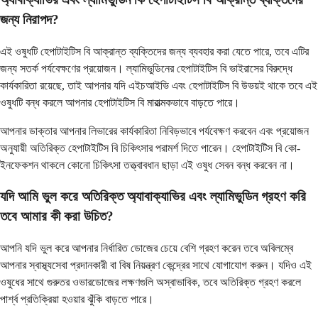
জন্য নিরাপদ?
এই ওষুধটি হেপাটাইটিস বি আক্রান্ত ব্যক্তিদের জন্য ব্যবহার করা যেতে পারে, তবে এটির
জন্য সতর্ক পর্যবেক্ষণের প্রয়োজন। ল্যামিভুডিনের হেপাটাইটিস বি ভাইরাসের বিরুদ্ধে
কার্যকারিতা রয়েছে, তাই আপনার যদি এইচআইভি এবং হেপাটাইটিস বি উভয়ই থাকে তবে এই
ওষুধটি বন্ধ করলে আপনার হেপাটাইটিস বি মারাত্মকভাবে বাড়তে পারে।
আপনার ডাক্তার আপনার লিভারের কার্যকারিতা নিবিড়ভাবে পর্যবেক্ষণ করবেন এবং প্রয়োজন
অনুযায়ী অতিরিক্ত হেপাটাইটিস বি চিকিৎসার পরামর্শ দিতে পারেন। হেপাটাইটিস বি কো-
ইনফেকশন থাকলে কোনো চিকিৎসা তত্ত্বাবধান ছাড়া এই ওষুধ সেবন বন্ধ করবেন না।
যদি আমি ভুল করে অতিরিক্ত অ্যাবাক্যাভির এবং ল্যামিভুডিন গ্রহণ করি
তবে আমার কী করা উচিত?
আপনি যদি ভুল করে আপনার নির্ধারিত ডোজের চেয়ে বেশি গ্রহণ করেন তবে অবিলম্বে
আপনার স্বাস্থ্যসেবা প্রদানকারী বা বিষ নিয়ন্ত্রণ কেন্দ্রের সাথে যোগাযোগ করুন। যদিও এই
ওষুধের সাথে গুরুতর ওভারডোজের লক্ষণগুলি অস্বাভাবিক, তবে অতিরিক্ত গ্রহণ করলে
পার্শ্ব প্রতিক্রিয়া হওয়ার ঝুঁকি বাড়তে পারে।