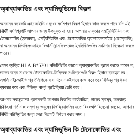
অ্যাব্যাকাভির এবং ল্যামিভুডিনের বিকল্প
অন্যান্য কয়েকটি এইচআইভি ওষুধের সংমিশ্রণ বিকল্প হিসাবে কাজ করতে পারে যদি এই
নির্দিষ্ট সংমিশ্রণটি আপনার জন্য উপযুক্ত না হয়। আপনার ডাক্তার এমট্রিসিটাবিন এবং
টেনোফোভির (ট্রুভাডা), এমট্রিসিটাবিন এবং টেনোফোভির অ্যালাফেনামাইড (ডেস্কোভি),
বা অন্যান্য নিউক্লিওসাইড রিভার্স ট্রান্সক্রিপটেজ ইনহিবিটরগুলির সংমিশ্রণ বিবেচনা করতে
পারেন।
যেসব ব্যক্তি HLA-B*5701 পজিটিভিটির কারণে অ্যাব্যাকাভির গ্রহণ করতে পারেন না,
তাদের জন্য সাধারণত টেনোফোভির-ভিত্তিক সংমিশ্রণগুলি বিকল্প হিসাবে ব্যবহৃত হয়।
এগুলি এইচআইভি প্রতিলিপিকে বাধা দিয়ে একইভাবে কাজ করে তবে বিভিন্ন প্রক্রিয়া
ব্যবহার করে এবং বিভিন্ন পার্শ্ব প্রতিক্রিয়া তৈরি করে।
আপনার স্বাস্থ্যসেবা প্রদানকারী আপনার কিডনির কার্যকারিতা, হাড়ের স্বাস্থ্য, অন্যান্য
চিকিৎসা শর্ত এবং সম্ভাব্য ওষুধের মিথস্ক্রিয়াগুলির মতো বিষয়গুলি বিবেচনা করবেন, আপনার
নির্দিষ্ট পরিস্থিতির জন্য সেরা বিকল্পটি নির্বাচন করার সময়।
অ্যাব্যাকাভির এবং ল্যামিভুডিন কি টেনোফোভির এবং