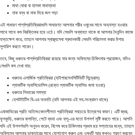
মাথা ঘোরা বা হালকা মাথাব্যথা
নাক বন্ধ বা নাক দিয়ে জল পড়া
এই সাধারণ পার্শ্বপ্রতিক্রিয়াগুলি সাধারণত আপনার শরীর ওষুধের সাথে অভ্যস্ত হওয়ার
সাথে সাথে কম বিরক্তিকর হয়ে ওঠে। যদি সেগুলি অব্যাহত থাকে বা আপনার দৈনন্দিন কাজে
হস্তক্ষেপ করে, তাহলে আপনার স্বাস্থ্যসেবা প্রদানকারী সেগুলি পরিচালনা করার উপায়
সুপারিশ করতে পারেন।
তবে, কিছু গুরুতর পার্শ্বপ্রতিক্রিয়া রয়েছে যার জন্য অবিলম্বে চিকিৎসার প্রয়োজন, যদিও
সেগুলি কম দেখা যায়:
গুরুতর এলার্জিক প্রতিক্রিয়া (হাইপারসেনসিটিভিটি সিন্ড্রোম)
ল্যাকটিক অ্যাসিডোসিস (রক্তে ল্যাকটিক অ্যাসিড জমা হওয়া)
গুরুতর লিভারের সমস্যা
হেপাটাইটিস বি-এর অবনতি (যদি আপনার এই সহ-সংক্রমণ থাকে)
এবাকাভিরের প্রতি অতিসংবেদনশীলতা প্রতিক্রিয়া সবচেয়ে উদ্বেগের কারণ। এটি জ্বর,
ফুসকুড়ি, গুরুতর ক্লান্তি, পেটে ব্যথা এবং ফ্লু-এর মতো উপসর্গ সৃষ্টি করতে পারে। আপনি
যদি এই উপসর্গগুলি অনুভব করেন, বিশেষ করে চিকিৎসার প্রথম ছয় সপ্তাহের মধ্যে, তাহলে
অবিলম্বে আপনার ডাক্তারের সাথে যোগাযোগ করুন এবং ওষুধটি আর কখনও গ্রহণ করবেন