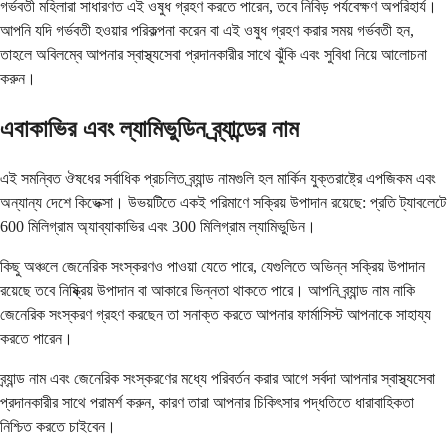
গর্ভবতী মহিলারা সাধারণত এই ওষুধ গ্রহণ করতে পারেন, তবে নিবিড় পর্যবেক্ষণ অপরিহার্য।
আপনি যদি গর্ভবতী হওয়ার পরিকল্পনা করেন বা এই ওষুধ গ্রহণ করার সময় গর্ভবতী হন,
তাহলে অবিলম্বে আপনার স্বাস্থ্যসেবা প্রদানকারীর সাথে ঝুঁকি এবং সুবিধা নিয়ে আলোচনা
করুন।
এবাকাভির এবং ল্যামিভুডিন ব্র্যান্ডের নাম
এই সমন্বিত ঔষধের সর্বাধিক প্রচলিত ব্র্যান্ড নামগুলি হল মার্কিন যুক্তরাষ্ট্রে এপজিকম এবং
অন্যান্য দেশে কিভেক্সা। উভয়টিতে একই পরিমাণে সক্রিয় উপাদান রয়েছে: প্রতি ট্যাবলেটে
600 মিলিগ্রাম অ্যাব্যাকাভির এবং 300 মিলিগ্রাম ল্যামিভুডিন।
কিছু অঞ্চলে জেনেরিক সংস্করণও পাওয়া যেতে পারে, যেগুলিতে অভিন্ন সক্রিয় উপাদান
রয়েছে তবে নিষ্ক্রিয় উপাদান বা আকারে ভিন্নতা থাকতে পারে। আপনি ব্র্যান্ড নাম নাকি
জেনেরিক সংস্করণ গ্রহণ করছেন তা সনাক্ত করতে আপনার ফার্মাসিস্ট আপনাকে সাহায্য
করতে পারেন।
ব্র্যান্ড নাম এবং জেনেরিক সংস্করণের মধ্যে পরিবর্তন করার আগে সর্বদা আপনার স্বাস্থ্যসেবা
প্রদানকারীর সাথে পরামর্শ করুন, কারণ তারা আপনার চিকিৎসার পদ্ধতিতে ধারাবাহিকতা
নিশ্চিত করতে চাইবেন।