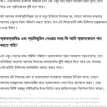
নয়। এইচআইভি চিকিৎসা আজীবন চলে এবং ওষুধ বন্ধ করলে ভাইরাস দ্রুত বৃদ্ধি পেতে
পারে এবং প্রতিরোধের সৃষ্টি হতে পারে।
যদি আপনার পার্শ্বপ্রতিক্রিয়া হয় বা নতুন চিকিৎসা উপলব্ধ হয়, তাহলে আপনার ডাক্তার
আপনার ওষুধের নিয়ম পরিবর্তন করতে পারেন, তবে এই সিদ্ধান্তটি সর্বদা চিকিৎসা তত্ত্বাবধানে
নেওয়া উচিত।
অ্যাবাক্যাভির এবং ল্যামিভুডিন নেওয়ার সময় কি আমি অ্যালকোহল পান
করতে পারি?
এই ওষুধ সেবনের সময় পরিমিত পরিমাণে অ্যালকোহল গ্রহণ সাধারণত গ্রহণযোগ্য, তবে
অতিরিক্ত মদ্যপান আপনার লিভারের সমস্যাগুলির ঝুঁকি বাড়িয়ে দিতে পারে এবং আপনার
এইচআইভি চিকিৎসার কার্যকারিতা ব্যাহত করতে পারে।
আপনার যদি লিভারের রোগ বা অ্যালকোহল সংক্রান্ত সমস্যার ইতিহাস থাকে, তাহলে
আপনার স্বাস্থ্যসেবা প্রদানকারীর সাথে অ্যালকোহল সেবন নিয়ে আলোচনা করুন। তারা
আপনার নির্দিষ্ট স্বাস্থ্য পরিস্থিতির উপর ভিত্তি করে ব্যক্তিগতকৃত নির্দেশনা দিতে পারেন।
Medical Disclaimer:
This article is for informational purposes only and does not constitute
medical advice. Always consult a qualified healthcare provider for diagnosis and treatment
decisions. If you are experiencing a medical emergency, call 911 or go to the nearest emergency