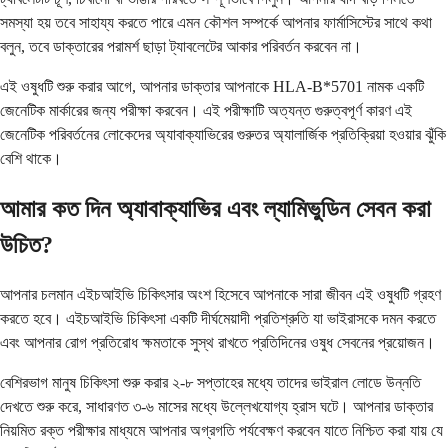
সমস্যা হয় তবে সাহায্য করতে পারে এমন কৌশল সম্পর্কে আপনার ফার্মাসিস্টের সাথে কথা
বলুন, তবে ডাক্তারের পরামর্শ ছাড়া ট্যাবলেটের আকার পরিবর্তন করবেন না।
এই ওষুধটি শুরু করার আগে, আপনার ডাক্তার আপনাকে HLA-B*5701 নামক একটি
জেনেটিক মার্কারের জন্য পরীক্ষা করবেন। এই পরীক্ষাটি অত্যন্ত গুরুত্বপূর্ণ কারণ এই
জেনেটিক পরিবর্তনের লোকেদের অ্যাবাক্যাভিরের গুরুতর অ্যালার্জিক প্রতিক্রিয়া হওয়ার ঝুঁকি
বেশি থাকে।
আমার কত দিন অ্যাবাক্যাভির এবং ল্যামিভুডিন সেবন করা
উচিত?
আপনার চলমান এইচআইভি চিকিৎসার অংশ হিসেবে আপনাকে সারা জীবন এই ওষুধটি গ্রহণ
করতে হবে। এইচআইভি চিকিৎসা একটি দীর্ঘমেয়াদী প্রতিশ্রুতি যা ভাইরাসকে দমন করতে
এবং আপনার রোগ প্রতিরোধ ক্ষমতাকে সুস্থ রাখতে প্রতিদিনের ওষুধ সেবনের প্রয়োজন।
বেশিরভাগ মানুষ চিকিৎসা শুরু করার ২-৮ সপ্তাহের মধ্যে তাদের ভাইরাল লোডে উন্নতি
দেখতে শুরু করে, সাধারণত ৩-৬ মাসের মধ্যে উল্লেখযোগ্য হ্রাস ঘটে। আপনার ডাক্তার
নিয়মিত রক্ত পরীক্ষার মাধ্যমে আপনার অগ্রগতি পর্যবেক্ষণ করবেন যাতে নিশ্চিত করা যায় যে