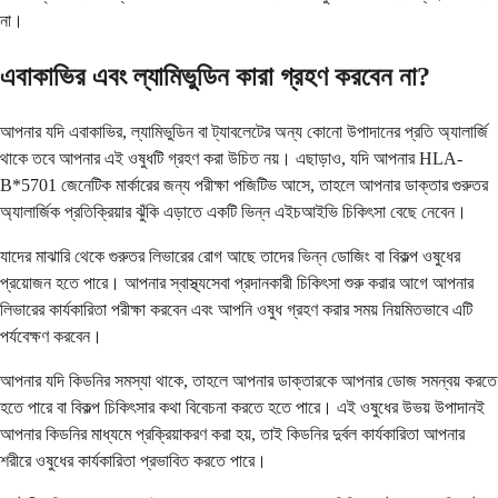
না।
এবাকাভির এবং ল্যামিভুডিন কারা গ্রহণ করবেন না?
আপনার যদি এবাকাভির, ল্যামিভুডিন বা ট্যাবলেটের অন্য কোনো উপাদানের প্রতি অ্যালার্জি
থাকে তবে আপনার এই ওষুধটি গ্রহণ করা উচিত নয়। এছাড়াও, যদি আপনার HLA-
B*5701 জেনেটিক মার্কারের জন্য পরীক্ষা পজিটিভ আসে, তাহলে আপনার ডাক্তার গুরুতর
অ্যালার্জিক প্রতিক্রিয়ার ঝুঁকি এড়াতে একটি ভিন্ন এইচআইভি চিকিৎসা বেছে নেবেন।
যাদের মাঝারি থেকে গুরুতর লিভারের রোগ আছে তাদের ভিন্ন ডোজিং বা বিকল্প ওষুধের
প্রয়োজন হতে পারে। আপনার স্বাস্থ্যসেবা প্রদানকারী চিকিৎসা শুরু করার আগে আপনার
লিভারের কার্যকারিতা পরীক্ষা করবেন এবং আপনি ওষুধ গ্রহণ করার সময় নিয়মিতভাবে এটি
পর্যবেক্ষণ করবেন।
আপনার যদি কিডনির সমস্যা থাকে, তাহলে আপনার ডাক্তারকে আপনার ডোজ সমন্বয় করতে
হতে পারে বা বিকল্প চিকিৎসার কথা বিবেচনা করতে হতে পারে। এই ওষুধের উভয় উপাদানই
আপনার কিডনির মাধ্যমে প্রক্রিয়াকরণ করা হয়, তাই কিডনির দুর্বল কার্যকারিতা আপনার
শরীরে ওষুধের কার্যকারিতা প্রভাবিত করতে পারে।