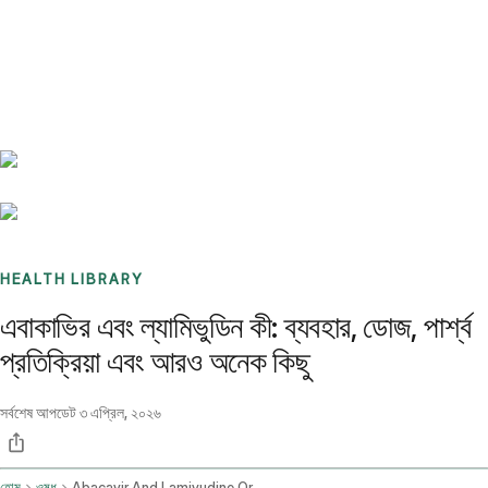
Benchmarks
Stories
FAQ
Sign up / Log in
HEALTH LIBRARY
এবাকাভির এবং ল্যামিভুডিন কী: ব্যবহার, ডোজ, পার্শ্ব
প্রতিক্রিয়া এবং আরও অনেক কিছু
সর্বশেষ আপডেট
৩ এপ্রিল, ২০২৬
হোম
ওষুধ
Abacavir And Lamivudine Oral Route