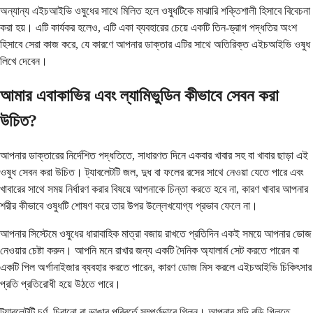
অন্যান্য এইচআইভি ওষুধের সাথে মিলিত হলে ওষুধটিকে মাঝারি শক্তিশালী হিসাবে বিবেচনা
করা হয়। এটি কার্যকর হলেও, এটি একা ব্যবহারের চেয়ে একটি তিন-ড্রাগ পদ্ধতির অংশ
হিসাবে সেরা কাজ করে, যে কারণে আপনার ডাক্তার এটির সাথে অতিরিক্ত এইচআইভি ওষুধ
লিখে দেবেন।
আমার এবাকাভির এবং ল্যামিভুডিন কীভাবে সেবন করা
উচিত?
আপনার ডাক্তারের নির্দেশিত পদ্ধতিতে, সাধারণত দিনে একবার খাবার সহ বা খাবার ছাড়া এই
ওষুধ সেবন করা উচিত। ট্যাবলেটটি জল, দুধ বা ফলের রসের সাথে নেওয়া যেতে পারে এবং
খাবারের সাথে সময় নির্ধারণ করার বিষয়ে আপনাকে চিন্তা করতে হবে না, কারণ খাবার আপনার
শরীর কীভাবে ওষুধটি শোষণ করে তার উপর উল্লেখযোগ্য প্রভাব ফেলে না।
আপনার সিস্টেমে ওষুধের ধারাবাহিক মাত্রা বজায় রাখতে প্রতিদিন একই সময়ে আপনার ডোজ
নেওয়ার চেষ্টা করুন। আপনি মনে রাখার জন্য একটি দৈনিক অ্যালার্ম সেট করতে পারেন বা
একটি পিল অর্গানাইজার ব্যবহার করতে পারেন, কারণ ডোজ মিস করলে এইচআইভি চিকিৎসার
প্রতি প্রতিরোধী হয়ে উঠতে পারে।
ট্যাবলেটটি চূর্ণ, চিবানো বা ভাঙার পরিবর্তে সম্পূর্ণভাবে গিলুন। আপনার যদি বড়ি গিলতে