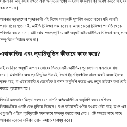
স্বাভাবিক আয়ু বজায় রাখতে এবং অন্যদের মধ্যে ভাইরাস সংক্রমণ প্রতিরোধ করতে সাহায্য
করতে পারে।
আপনার স্বাস্থ্যসেবা প্রদানকারী এই বিশেষ সমন্বয়টি সুপারিশ করতে পারেন যদি আপনি
প্রথমবারের মতো এইচআইভি চিকিৎসা শুরু করেন বা অন্য কোনো চিকিৎসা পদ্ধতি থেকে
পরিবর্তন করতে চান। এটা বোঝা গুরুত্বপূর্ণ যে এই ওষুধটি এইচআইভি-র চিকিৎসা করে, তবে
সম্পূর্ণরূপে নিরাময় করে না।
এবাকাভির এবং ল্যামিভুডিন কীভাবে কাজ করে?
এই সমন্বিত ওষুধটি আপনার কোষের ভিতরে এইচআইভি-র পুনরুৎপাদন ক্ষমতাকে বাধা
দেয়। এবাকাভির এবং ল্যামিভুডিন উভয়ই রিভার্স ট্রান্সক্রিপটেজ নামক একটি এনজাইমকে
ব্লক করে, যা এইচআইভি-র জেনেটিক উপাদান অনুলিপি করতে এবং নতুন ভাইরাস কণা তৈরি
করতে প্রয়োজন হয়।
বিষয়টা এমনভাবে চিন্তা করুন যেন আপনি এইচআইভি-র অনুলিপি করার মেশিনের
গিয়ারগুলিতে একটি রেঞ্চ ঢুকিয়ে দিচ্ছেন। যখন ভাইরাসটি গুনিত হওয়ার চেষ্টা করে, তখন এই
ওষুধগুলি এটিকে প্রক্রিয়াটি সফলভাবে সম্পন্ন করতে বাধা দেয়। এটি সময়ের সাথে সাথে
আপনার রক্তের ভাইরাল লোড কমাতে সাহায্য করে।