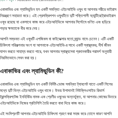
এবাকাভির এবং ল্যামিভুডিন হল একটি সমন্বিত এইচআইভি ওষুধ যা আপনার শরীরে ভাইরাস
নিয়ন্ত্রণে সহায়তা করে। এই প্রেসক্রিপশন ওষুধটিতে দুটি শক্তিশালী অ্যান্টিরেট্রোভাইরাল
ওষুধ রয়েছে যা একসাথে কাজ করে এইচআইভিকে আপনার সিস্টেমে গুণিত এবং ছড়িয়ে
পড়ার ক্ষমতাকে ধীর করে দেয়।
আপনি সম্ভবত এই ওষুধটি এপজিকম বা কাইভেক্সার মতো ব্র্যান্ড নামে চেনেন। এটি একটি
চিকিৎসা পরিকল্পনার অংশ যা আপনাকে এইচআইভি-র সাথে একটি স্বাস্থ্যকর, দীর্ঘ জীবন
যাপন করতে সাহায্য করতে পারে, যখন আপনার স্বাস্থ্যসেবা প্রদানকারীর পরামর্শ অনুযায়ী
নিয়মিতভাবে সেবন করা হয়।
এবাকাভির এবং ল্যামিভুডিন কী?
এবাকাভির এবং ল্যামিভুডিন হল একটি নির্দিষ্ট-ডোজ সমন্বিত ট্যাবলেট যাতে একটি পিলের
মধ্যে দুটি ভিন্ন এইচআইভি ওষুধ থাকে। উভয় উপাদানই নিউক্লিওসাইড রিভার্স
ট্রান্সক্রিপটেজ ইনহিবিটর নামক এক শ্রেণীর ওষুধের অন্তর্ভুক্ত, যা আপনার কোষের ভিতরে
এইচআইভিকে নিজের প্রতিলিপি তৈরি করতে বাধা দিয়ে কাজ করে।
এই সংমিশ্রণটি আপনার এইচআইভি চিকিৎসা গ্রহণ করা সহজ করে তোলে কারণ আপনি