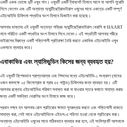
একটি একক ডোজে দুটি ওষুধ পান। ওষুধটি একটি ট্যাবলেট হিসাবে আসে যা আপনি পুরোটা
গিলে ফেলেন এবং এটি অন্যান্য অ্যান্টিরেট্রোভাইরাল ওষুধের সাথে একত্রে একটি সম্পূর্ণ
এইচআইভি চিকিৎসা পদ্ধতির অংশ হিসাবে ডিজাইন করা হয়েছে।
আপনার ডাক্তার এই ওষুধটি অত্যন্ত সক্রিয় অ্যান্টিরেট্রোভাইরাল থেরাপি বা HAART
নামে পরিচিত একটি পদ্ধতির অংশ হিসাবে লিখে দেবেন। এই পদ্ধতিটি আপনার শরীরে
ভাইরাসের বিরুদ্ধে একটি শক্তিশালী প্রতিরক্ষা তৈরি করতে একাধিক এইচআইভি ওষুধ
একসাথে ব্যবহার করে।
এবাকাভির এবং ল্যামিভুডিন কিসের জন্য ব্যবহৃত হয়?
এই ওষুধটি বিশেষভাবে প্রাপ্তবয়স্ক এবং শিশুদের মধ্যে এইচআইভি-১ সংক্রমণ (যাদের
ওজন কমপক্ষে ২৫ কিলোগ্রাম বা প্রায় ৫৫ পাউন্ড) চিকিৎসার জন্য ব্যবহৃত হয়। এটি
আপনার রক্তের এইচআইভির পরিমাণ সনাক্ত করা না যাওয়ার স্তরে কমাতে সাহায্য করার
জন্য একটি সমন্বিত থেরাপির অংশ হিসাবে কাজ করে।
প্রধান লক্ষ্য হল আপনার রোগ প্রতিরোধ ক্ষমতা পুনরুদ্ধার করতে এবং শক্তিশালী থাকতে
সাহায্য করা, সেই সাথে এইচআইভিকে এইডস-এ পরিণত হওয়া থেকে প্রতিরোধ করা।
অন্যান্য এইচআইভি ওষুধের সাথে সঠিকভাবে ব্যবহার করা হলে, এই সংমিশ্রণটি আপনাকে