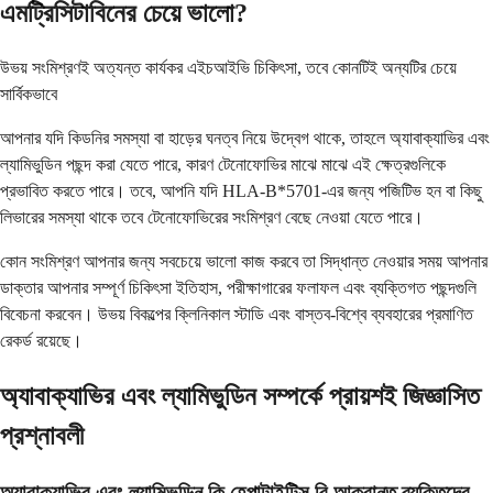
এমট্রিসিটাবিনের চেয়ে ভালো?
উভয় সংমিশ্রণই অত্যন্ত কার্যকর এইচআইভি চিকিৎসা, তবে কোনটিই অন্যটির চেয়ে
সার্বিকভাবে
আপনার যদি কিডনির সমস্যা বা হাড়ের ঘনত্ব নিয়ে উদ্বেগ থাকে, তাহলে অ্যাবাক্যাভির এবং
ল্যামিভুডিন পছন্দ করা যেতে পারে, কারণ টেনোফোভির মাঝে মাঝে এই ক্ষেত্রগুলিকে
প্রভাবিত করতে পারে। তবে, আপনি যদি HLA-B*5701-এর জন্য পজিটিভ হন বা কিছু
লিভারের সমস্যা থাকে তবে টেনোফোভিরের সংমিশ্রণ বেছে নেওয়া যেতে পারে।
কোন সংমিশ্রণ আপনার জন্য সবচেয়ে ভালো কাজ করবে তা সিদ্ধান্ত নেওয়ার সময় আপনার
ডাক্তার আপনার সম্পূর্ণ চিকিৎসা ইতিহাস, পরীক্ষাগারের ফলাফল এবং ব্যক্তিগত পছন্দগুলি
বিবেচনা করবেন। উভয় বিকল্পের ক্লিনিকাল স্টাডি এবং বাস্তব-বিশ্বে ব্যবহারের প্রমাণিত
রেকর্ড রয়েছে।
অ্যাবাক্যাভির এবং ল্যামিভুডিন সম্পর্কে প্রায়শই জিজ্ঞাসিত
প্রশ্নাবলী
অ্যাবাক্যাভির এবং ল্যামিভুডিন কি হেপাটাইটিস বি আক্রান্ত ব্যক্তিদের