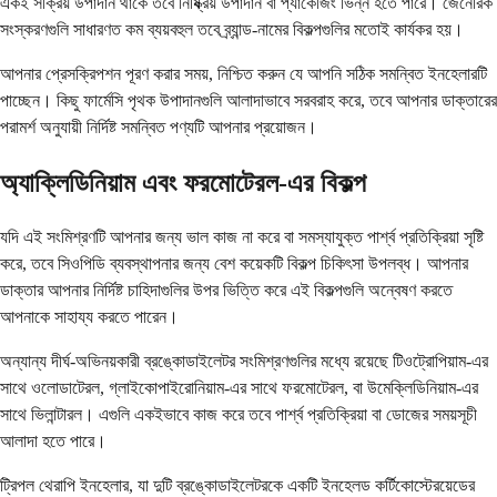
একই সক্রিয় উপাদান থাকে তবে নিষ্ক্রিয় উপাদান বা প্যাকেজিং ভিন্ন হতে পারে। জেনেরিক
সংস্করণগুলি সাধারণত কম ব্যয়বহুল তবে ব্র্যান্ড-নামের বিকল্পগুলির মতোই কার্যকর হয়।
আপনার প্রেসক্রিপশন পূরণ করার সময়, নিশ্চিত করুন যে আপনি সঠিক সমন্বিত ইনহেলারটি
পাচ্ছেন। কিছু ফার্মেসি পৃথক উপাদানগুলি আলাদাভাবে সরবরাহ করে, তবে আপনার ডাক্তারের
পরামর্শ অনুযায়ী নির্দিষ্ট সমন্বিত পণ্যটি আপনার প্রয়োজন।
অ্যাক্লিডিনিয়াম এবং ফরমোটেরল-এর বিকল্প
যদি এই সংমিশ্রণটি আপনার জন্য ভাল কাজ না করে বা সমস্যাযুক্ত পার্শ্ব প্রতিক্রিয়া সৃষ্টি
করে, তবে সিওপিডি ব্যবস্থাপনার জন্য বেশ কয়েকটি বিকল্প চিকিৎসা উপলব্ধ। আপনার
ডাক্তার আপনার নির্দিষ্ট চাহিদাগুলির উপর ভিত্তি করে এই বিকল্পগুলি অন্বেষণ করতে
আপনাকে সাহায্য করতে পারেন।
অন্যান্য দীর্ঘ-অভিনয়কারী ব্রঙ্কোডাইলেটর সংমিশ্রণগুলির মধ্যে রয়েছে টিওট্রোপিয়াম-এর
সাথে ওলোডাটেরল, গ্লাইকোপাইরোনিয়াম-এর সাথে ফরমোটেরল, বা উমেক্লিডিনিয়াম-এর
সাথে ভিলান্টারল। এগুলি একইভাবে কাজ করে তবে পার্শ্ব প্রতিক্রিয়া বা ডোজের সময়সূচী
আলাদা হতে পারে।
ট্রিপল থেরাপি ইনহেলার, যা দুটি ব্রঙ্কোডাইলেটরকে একটি ইনহেলড কর্টিকোস্টেরয়েডের