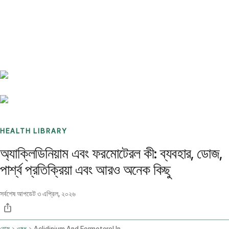
Benchmarks
Stories
FAQ
Sign up / Log in
HEALTH LIBRARY
অ্যাক্লিডিনিয়াম এবং ফরমোটেরল কী: ব্যবহার, ডোজ,
পার্শ্ব প্রতিক্রিয়া এবং আরও অনেক কিছু
সর্বশেষ আপডেট
৩ এপ্রিল, ২০২৬
হোম
ওষুধ
Aclidinium And Formoterol Inhalation Route