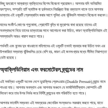
কিছু হৃদরোগে আক্রান্ত ব্যক্তিদের বিশেষ বিবেচনা প্রয়োজন। আপনার যদি অনিয়মিত
হৃদস্পন্দন, সম্প্রতি হার্ট অ্যাটাক বা দুর্বলভাবে নিয়ন্ত্রিত উচ্চ রক্তচাপ থাকে তবে আপনার
ডাক্তার এই ওষুধটি প্রেসক্রাইব করার আগে সুবিধা এবং ঝুঁকিগুলি সাবধানে বিবেচনা করবেন।
যাদের সংকীর্ণ-কোণের গ্লুকোমা, প্রোস্টেট বৃদ্ধি বা মূত্রাশয় বাধা রয়েছে তাদের এই
অবস্থাগুলো নিয়ে তাদের ডাক্তারের সাথে আলোচনা করা উচিত, কারণ অ্যাক্লিডিনিয়াম এই
সমস্যাগুলি আরও খারাপ করতে পারে।
গর্ভবতী এবং বুকের দুধ খাওয়ানো মহিলাদের এই ওষুধটি তখনই ব্যবহার করা উচিত যখন এর
উপকারিতা সম্ভাব্য ঝুঁকিগুলির চেয়ে বেশি হয়, কারণ এই জনসংখ্যার মধ্যে সীমিত নিরাপত্তা
ডেটা রয়েছে।
অ্যাক্লিডিনিয়াম এবং ফরমোটেরল ব্র্যান্ডের নাম
এই সমন্বিত ওষুধটি অনেক দেশে ডুয়াক্লির প্রেসএয়ার (Duaklir Pressair) ব্র্যান্ড নামে
পাওয়া যায়। আপনার অবস্থান এবং আপনার অঞ্চলে যে ফার্মাসিউটিক্যাল কোম্পানি এটি
বিতরণ করে তার উপর নির্ভর করে নির্দিষ্ট ব্র্যান্ডের নাম পরিবর্তিত হতে পারে।
আপনার ফার্মেসি সম্ভবত এই সমন্বয়ের জেনেরিক সংস্করণও সরবরাহ করতে পারে, যাতে