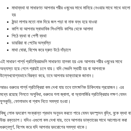
মাথাব্যথা যা সাধারণত আপনার শরীর ওষুধের সাথে মানিয়ে নেওয়ার সাথে সাথে ভালো
হয়
ঠান্ডা লাগার মতো নাক দিয়ে জল পড়া বা নাক বন্ধ হয়ে যাওয়া
কাশি যা আপনার স্বাভাবিক সিওপিডি কাশির থেকে আলাদা
পিঠে ব্যথা বা পেশী ব্যথা
ডায়রিয়া বা পেটের অস্বস্তি
মাথা ঘোরা, বিশেষ করে দ্রুত উঠে দাঁড়ালে
এই সাধারণ পার্শ্ব প্রতিক্রিয়াগুলি সাধারণত হালকা হয় এবং আপনার শরীর ওষুধের সাথে
অভ্যস্ত হয়ে গেলে প্রায়ই চলে যায়। যদি সেগুলি স্থায়ী হয় বা আপনাকে
উল্লেখযোগ্যভাবে বিরক্ত করে, তবে আপনার ডাক্তারকে জানান।
আরও গুরুতর পার্শ্ব প্রতিক্রিয়া কম দেখা যায় তবে তাৎক্ষণিক চিকিৎসার প্রয়োজন। এর
মধ্যে রয়েছে গিলতে অসুবিধা, গুরুতর গলা জ্বালা, বা অ্যালার্জির প্রতিক্রিয়ার লক্ষণ যেমন
ফুসকুড়ি, ফোলাভাব বা শ্বাস নিতে সমস্যা হওয়া।
কিছু লোক হৃদরোগ সংক্রান্ত প্রভাব অনুভব করতে পারে যেমন হৃদস্পন্দন বৃদ্ধি, বুকে ব্যথা বা
উচ্চ রক্তচাপ। যদিও এগুলো কম দেখা যায়, তবে আপনার ডাক্তারের সাথে আলোচনা করা
গুরুত্বপূর্ণ, বিশেষ করে যদি আপনার হৃদরোগের সমস্যা থাকে।