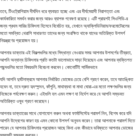
তবে, টিওট্রোপিয়াম দীর্ঘদিন ধরে ব্যবহৃত হচ্ছে এবং এর দীর্ঘমেয়াদী নিরাপত্তা এবং
কার্যকারিতা সমর্থন করার জন্য আরও ব্যাপক গবেষণা রয়েছে। এটি প্রায়শই সিওপিডি-র
জন্য প্রথম সারির চিকিৎসা হিসেবে বিবেচিত হয়, যেখানে অ্যাক্লিডিনিয়াম/ফরমোটেরলের
মতো সমন্বিত থেরাপি সাধারণত তাদের জন্য সংরক্ষিত থাকে যাদের অতিরিক্ত উপসর্গ
নিয়ন্ত্রণের প্রয়োজন হয়।
আপনার ডাক্তার এই বিকল্পগুলির মধ্যে সিদ্ধান্ত নেওয়ার সময় আপনার উপসর্গের তীব্রতা,
আপনি অন্যান্য চিকিৎসার প্রতি কতটা ভালোভাবে সাড়া দিয়েছেন এবং আপনার ব্যক্তিগত
পছন্দগুলির মতো বিষয়গুলি বিবেচনা করবেন। কোনোটিই সার্বিকভাবে
যদি আপনি দুর্ঘটনাক্রমে আপনার নির্ধারিত ডোজের চেয়ে বেশি গ্রহণ করেন, তবে আতঙ্কিত
হবেন না, তবে দ্রুত হৃদস্পন্দন, কাঁপুনি, মাথাব্যথা বা মাথা ঘোরা-এর মতো লক্ষণগুলির জন্য
নিজেকে পর্যবেক্ষণ করুন। এইগুলি হল এমন লক্ষণ যা নির্দেশ করে যে আপনি সম্ভবত
অতিরিক্ত ওষুধ গ্রহণ করেছেন।
আপনার ডাক্তারের সাথে যোগাযোগ করুন অথবা ফার্মাসিস্টের পরামর্শ নিন, বিশেষ করে যদি
আপনি উদ্বেগের কারণ হয় এমন কোনো উপসর্গ অনুভব করেন। তারা আপনাকে পরামর্শ দিতে
পারেন যে আপনার চিকিৎসার প্রয়োজন আছে কিনা এবং কীভাবে ভবিষ্যতে আপনার ডোজের
সময়সূচী সমন্বয় করবেন।