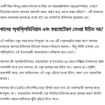
একটি বিরল কিন্তু গুরুতর উদ্বেগের বিষয় হল প্যারাডক্সিক্যাল ব্রঙ্কোস্পাজম, যেখানে
ইনহেলার আসলে আপনার শ্বাসকষ্ট আরও খারাপ করে, ভালো করার পরিবর্তে। এটি সাধারণত
প্রথম কয়েকবার ব্যবহারের পরেই ঘটে এবং তাৎক্ষণিক চিকিৎসার প্রয়োজন হয়।
কাদের অ্যাক্লিডিনিয়াম এবং ফরমোটেরল নেওয়া উচিত নয়?
এই সমন্বিত ওষুধ সবার জন্য উপযুক্ত নয় এবং এটি প্রেসক্রাইব করার আগে আপনার
ডাক্তার আপনার চিকিৎসার ইতিহাস সাবধানে বিবেচনা করবেন। কিছু নির্দিষ্ট অবস্থা এবং
পরিস্থিতিতে এই ইনহেলারটি সম্ভাব্যভাবে অনিরাপদ করে তোলে।
আপনার যদি অ্যাক্লিডিনিয়াম, ফরমোটেরল বা ইনহেলার-এর কোনো নিষ্ক্রিয় উপাদানের প্রতি
অ্যালার্জি থাকে তবে আপনার এই ওষুধ ব্যবহার করা উচিত নয়। গুরুতর দুধ প্রোটিন
অ্যালার্জি আছে এমন ব্যক্তিদেরও এই ওষুধ এড়িয়ে যাওয়া উচিত, কারণ এতে ল্যাকটোজ
রয়েছে।
আপনার যদি COPD (সিওপিডি) ছাড়া হাঁপানি থাকে তবে এই সংমিশ্রণটি আপনার জন্য
উপযুক্ত নয়। ফরমোটেরল উপাদানটি একা হাঁপানির চিকিৎসার জন্য ব্যবহার করলে হাঁপানি-
সম্পর্কিত গুরুতর জটিলতার ঝুঁকি বাড়িয়ে দিতে পারে।