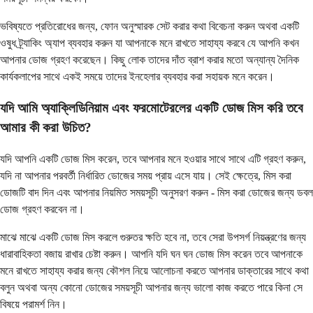
ভবিষ্যতে প্রতিরোধের জন্য, ফোন অনুস্মারক সেট করার কথা বিবেচনা করুন অথবা একটি
ওষুধ ট্র্যাকিং অ্যাপ ব্যবহার করুন যা আপনাকে মনে রাখতে সাহায্য করবে যে আপনি কখন
আপনার ডোজ গ্রহণ করেছেন। কিছু লোক তাদের দাঁত ব্রাশ করার মতো অন্যান্য দৈনিক
কার্যকলাপের সাথে একই সময়ে তাদের ইনহেলার ব্যবহার করা সহায়ক মনে করেন।
যদি আমি অ্যাক্লিডিনিয়াম এবং ফরমোটেরলের একটি ডোজ মিস করি তবে
আমার কী করা উচিত?
যদি আপনি একটি ডোজ মিস করেন, তবে আপনার মনে হওয়ার সাথে সাথে এটি গ্রহণ করুন,
যদি না আপনার পরবর্তী নির্ধারিত ডোজের সময় প্রায় এসে যায়। সেই ক্ষেত্রে, মিস করা
ডোজটি বাদ দিন এবং আপনার নিয়মিত সময়সূচী অনুসরণ করুন - মিস করা ডোজের জন্য ডবল
ডোজ গ্রহণ করবেন না।
মাঝে মাঝে একটি ডোজ মিস করলে গুরুতর ক্ষতি হবে না, তবে সেরা উপসর্গ নিয়ন্ত্রণের জন্য
ধারাবাহিকতা বজায় রাখার চেষ্টা করুন। আপনি যদি ঘন ঘন ডোজ মিস করেন তবে আপনাকে
মনে রাখতে সাহায্য করার জন্য কৌশল নিয়ে আলোচনা করতে আপনার ডাক্তারের সাথে কথা
বলুন অথবা অন্য কোনো ডোজের সময়সূচী আপনার জন্য ভালো কাজ করতে পারে কিনা সে
বিষয়ে পরামর্শ নিন।