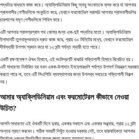
পদ্ধতির মাধ্যমে কাজ করে। অ্যাক্লিডিনিয়াম কিছু স্নায়ু সংকেতকে ব্লক করে যা আপনার
শ্বাসনালীর পেশীগুলিকে সংকুচিত করে, যেখানে ফরমোটেরল সরাসরি আপনার শ্বাসনালীগুলির
চারপাশের মসৃণ পেশীগুলিকে শিথিল করে।
এটি আপনার শ্বাসপ্রশ্বাস পথ খোলার জন্য এক-দুই পদ্ধতির মতো। অ্যাক্লিডিনিয়াম
উপাদানটি তুলনামূলকভাবে দ্রুত কাজ করে, প্রায় ৩০ মিনিটের মধ্যে, যেখানে ফরমোটেরল
দীর্ঘস্থায়ী উপশম প্রদান করে যা ১২ ঘন্টা পর্যন্ত স্থায়ী হতে পারে।
একটি রক্ষণাবেক্ষণ ঔষধ হিসাবে, এই সংমিশ্রণটি মাঝারি শক্তিশালী হিসাবে বিবেচিত হয়।
এটি সাধারণত নির্ধারিত হয় যখন একক-উপাদান ইনহেলারগুলি পর্যাপ্ত উপসর্গ নিয়ন্ত্রণ সরবরাহ
করতে পারে না, তবে এটি সিওপিডি ব্যবস্থাপনার জন্য উপলব্ধ সবচেয়ে শক্তিশালী বিকল্প
নয়।
আমার অ্যাক্লিডিনিয়াম এবং ফরমোটেরল কীভাবে নেওয়া
উচিত?
আপনি সাধারণত এই ঔষধটি দিনে দুবার, একবার সকালে এবং একবার সন্ধ্যায়, প্রায় ১২ ঘন্টা
অন্তর গ্রহণ করবেন। সঠিক সময়টি নিখুঁত হওয়ার দরকার নেই, তবে ধারাবাহিকতা আপনার
সিস্টেমে ওষুধের স্থিতিশীল মাত্রা বজায় রাখতে সহায়তা করে।