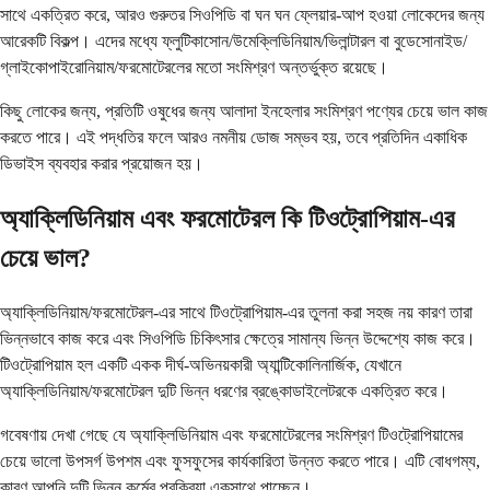
সাথে একত্রিত করে, আরও গুরুতর সিওপিডি বা ঘন ঘন ফ্লেয়ার-আপ হওয়া লোকেদের জন্য
আরেকটি বিকল্প। এদের মধ্যে ফ্লুটিকাসোন/উমেক্লিডিনিয়াম/ভিলান্টারল বা বুডেসোনাইড/
গ্লাইকোপাইরোনিয়াম/ফরমোটেরলের মতো সংমিশ্রণ অন্তর্ভুক্ত রয়েছে।
কিছু লোকের জন্য, প্রতিটি ওষুধের জন্য আলাদা ইনহেলার সংমিশ্রণ পণ্যের চেয়ে ভাল কাজ
করতে পারে। এই পদ্ধতির ফলে আরও নমনীয় ডোজ সম্ভব হয়, তবে প্রতিদিন একাধিক
ডিভাইস ব্যবহার করার প্রয়োজন হয়।
অ্যাক্লিডিনিয়াম এবং ফরমোটেরল কি টিওট্রোপিয়াম-এর
চেয়ে ভাল?
অ্যাক্লিডিনিয়াম/ফরমোটেরল-এর সাথে টিওট্রোপিয়াম-এর তুলনা করা সহজ নয় কারণ তারা
ভিন্নভাবে কাজ করে এবং সিওপিডি চিকিৎসার ক্ষেত্রে সামান্য ভিন্ন উদ্দেশ্যে কাজ করে।
টিওট্রোপিয়াম হল একটি একক দীর্ঘ-অভিনয়কারী অ্যান্টিকোলিনার্জিক, যেখানে
অ্যাক্লিডিনিয়াম/ফরমোটেরল দুটি ভিন্ন ধরণের ব্রঙ্কোডাইলেটরকে একত্রিত করে।
গবেষণায় দেখা গেছে যে অ্যাক্লিডিনিয়াম এবং ফরমোটেরলের সংমিশ্রণ টিওট্রোপিয়ামের
চেয়ে ভালো উপসর্গ উপশম এবং ফুসফুসের কার্যকারিতা উন্নত করতে পারে। এটি বোধগম্য,
কারণ আপনি দুটি ভিন্ন কর্মের প্রক্রিয়া একসাথে পাচ্ছেন।