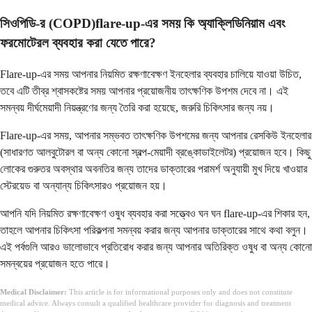
সিওপিডি-র (COPD)flare-up-এর সময় কি অ্যাক্লিডিনিয়াম এবং
ফরমোটেরল ব্যবহার করা যেতে পারে?
Flare-up-এর সময় আপনার নিয়মিত রক্ষণাবেক্ষণ ইনহেলার ব্যবহার চালিয়ে যাওয়া উচিত,
তবে এটি তীব্র শ্বাসকষ্টের সময় আপনার প্রয়োজনীয় তাৎক্ষণিক উপশম দেবে না। এই
সমন্বয় দীর্ঘমেয়াদী নিয়ন্ত্রণের জন্য তৈরি করা হয়েছে, জরুরি চিকিৎসার জন্য নয়।
Flare-up-এর সময়, আপনার সম্ভবত তাৎক্ষণিক উপশমের জন্য আপনার রেসকিউ ইনহেলার
(সাধারণত আলবুটোরল বা অন্য কোনো স্বল্প-মেয়াদী ব্রঙ্কোডাইলেটর) প্রয়োজন হবে। কিছু
লোকের গুরুতর অবস্থার অবনতির জন্য তাদের ডাক্তারের পরামর্শ অনুযায়ী মুখ দিয়ে খাওয়ার
স্টেরয়েড বা অন্যান্য চিকিৎসারও প্রয়োজন হয়।
আপনি যদি নিয়মিত রক্ষণাবেক্ষণ ওষুধ ব্যবহার করা সত্ত্বেও ঘন ঘন flare-up-এর শিকার হন,
তাহলে আপনার চিকিৎসা পরিকল্পনা সমন্বয় করার জন্য আপনার ডাক্তারের সাথে কথা বলুন।
এই পর্বগুলি আরও ভালোভাবে প্রতিরোধ করার জন্য আপনার অতিরিক্ত ওষুধ বা অন্য কোনো
সমন্বয়ের প্রয়োজন হতে পারে।
Medical Disclaimer:
This article is for informational purposes only and does not constitute
medical advice. Always consult a qualified healthcare provider for diagnosis and treatment