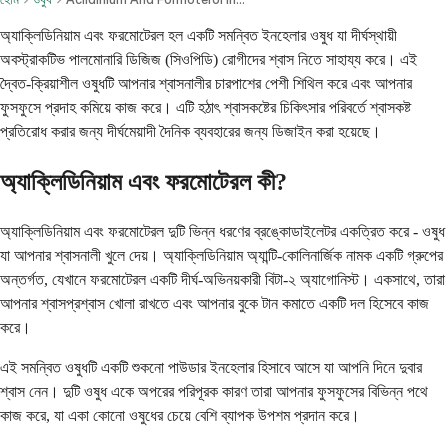
অ্যাক্লিডিনিয়াম এবং ফরমোটেরল হল একটি সমন্বিত ইনহেলার ওষুধ যা দীর্ঘস্থায়ী
অবস্ট্রাকটিভ পালমোনারি ডিজিজ (সিওপিডি) রোগীদের শ্বাস নিতে সাহায্য করে। এই
দ্বৈত-ক্রিয়াশীল ওষুধটি আপনার শ্বাসনালীর চারপাশের পেশী শিথিল করে এবং আপনার
ফুসফুসে প্রদাহ কমিয়ে কাজ করে। এটি হঠাৎ শ্বাসকষ্টের চিকিৎসার পরিবর্তে শ্বাসকষ্ট
প্রতিরোধ করার জন্য দীর্ঘমেয়াদী দৈনিক ব্যবহারের জন্য ডিজাইন করা হয়েছে।
অ্যাক্লিডিনিয়াম এবং ফরমোটেরল কী?
অ্যাক্লিডিনিয়াম এবং ফরমোটেরল দুটি ভিন্ন ধরণের ব্রঙ্কোডাইলেটর একত্রিত করে - ওষুধ
যা আপনার শ্বাসনালী খুলে দেয়। অ্যাক্লিডিনিয়াম অ্যান্টি-কোলিনার্জিক নামক একটি গ্রুপের
অন্তর্গত, যেখানে ফরমোটেরল একটি দীর্ঘ-অভিনয়কারী বিটা-২ অ্যাগোনিস্ট। একসাথে, তারা
আপনার শ্বাসপ্রশ্বাস খোলা রাখতে এবং আপনার বুকে টান কমাতে একটি দল হিসেবে কাজ
করে।
এই সমন্বিত ওষুধটি একটি শুকনো পাউডার ইনহেলার হিসাবে আসে যা আপনি দিনে দুবার
শ্বাস নেন। দুটি ওষুধ একে অপরের পরিপূরক কারণ তারা আপনার ফুসফুসের বিভিন্ন পথে
কাজ করে, যা একা কোনো ওষুধের চেয়ে বেশি ব্যাপক উপশম প্রদান করে।