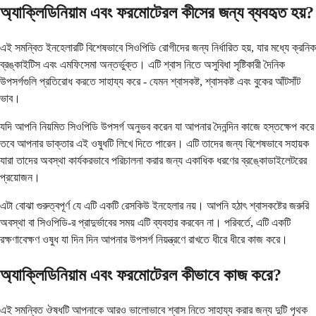
অ্যাক্লিডিনিয়াম এবং ফরমোটেরল কীসের জন্য ব্যবহৃত হয়?
এই সমন্বিত ইনহেলারটি বিশেষভাবে সিওপিডি রোগীদের জন্য নির্ধারিত হয়, যার মধ্যে ক্রনিক
ব্রঙ্কাইটিস এবং এমফিসেমা অন্তর্ভুক্ত। এটি শ্বাস নিতে অসুবিধা সৃষ্টিকারী দৈনিক
উপসর্গগুলি প্রতিরোধ করতে সাহায্য করে - যেমন শ্বাসকষ্ট, শ্বাসকষ্ট এবং বুকের আঁটসাঁট
ভাব।
যদি আপনি নিয়মিত সিওপিডি উপসর্গ অনুভব করেন যা আপনার দৈনন্দিন কাজে হস্তক্ষেপ করে
তবে আপনার ডাক্তার এই ওষুধটি লিখে দিতে পারেন। এটি তাদের জন্য বিশেষভাবে সহায়ক
যারা তাদের অবস্থা কার্যকরভাবে পরিচালনা করার জন্য একাধিক ধরণের ব্রঙ্কোডাইলেটরের
প্রয়োজন।
এটা বোঝা গুরুত্বপূর্ণ যে এটি একটি রেসকিউ ইনহেলার নয়। আপনি হঠাৎ শ্বাসকষ্টের জরুরি
অবস্থা বা সিওপিডি-র প্রাদুর্ভাবের সময় এটি ব্যবহার করবেন না। পরিবর্তে, এটি একটি
রক্ষণাবেক্ষণ ওষুধ যা দিন দিন আপনার উপসর্গ নিয়ন্ত্রণে রাখতে ধীরে ধীরে কাজ করে।
অ্যাক্লিডিনিয়াম এবং ফরমোটেরল কীভাবে কাজ করে?
এই সমন্বিত ঔষধটি আপনাকে আরও ভালোভাবে শ্বাস নিতে সাহায্য করার জন্য দুটি পৃথক