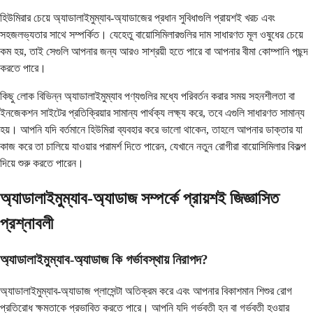
হিউমিরার চেয়ে অ্যাডালাইমুম্যাব-অ্যাডাজের প্রধান সুবিধাগুলি প্রায়শই খরচ এবং
সহজলভ্যতার সাথে সম্পর্কিত। যেহেতু বায়োসিমিলারগুলির দাম সাধারণত মূল ওষুধের চেয়ে
কম হয়, তাই সেগুলি আপনার জন্য আরও সাশ্রয়ী হতে পারে বা আপনার বীমা কোম্পানি পছন্দ
করতে পারে।
কিছু লোক বিভিন্ন অ্যাডালাইমুম্যাব পণ্যগুলির মধ্যে পরিবর্তন করার সময় সহনশীলতা বা
ইনজেকশন সাইটের প্রতিক্রিয়ার সামান্য পার্থক্য লক্ষ্য করে, তবে এগুলি সাধারণত সামান্য
হয়। আপনি যদি বর্তমানে হিউমিরা ব্যবহার করে ভালো থাকেন, তাহলে আপনার ডাক্তার যা
কাজ করে তা চালিয়ে যাওয়ার পরামর্শ দিতে পারেন, যেখানে নতুন রোগীরা বায়োসিমিলার বিকল্প
দিয়ে শুরু করতে পারেন।
অ্যাডালাইমুম্যাব-অ্যাডাজ সম্পর্কে প্রায়শই জিজ্ঞাসিত
প্রশ্নাবলী
অ্যাডালাইমুম্যাব-অ্যাডাজ কি গর্ভাবস্থায় নিরাপদ?
অ্যাডালাইমুম্যাব-অ্যাডাজ প্লাসেন্টা অতিক্রম করে এবং আপনার বিকাশমান শিশুর রোগ
প্রতিরোধ ক্ষমতাকে প্রভাবিত করতে পারে। আপনি যদি গর্ভবতী হন বা গর্ভবতী হওয়ার