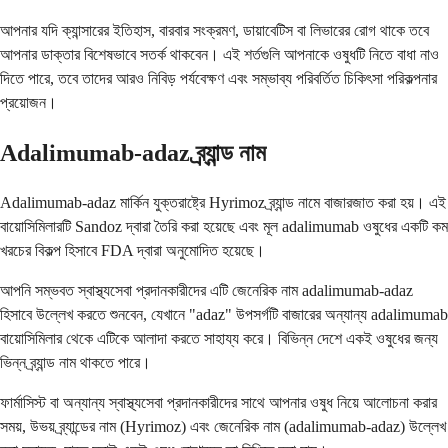
আপনার যদি ক্যান্সারের ইতিহাস, বারবার সংক্রমণ, ডায়াবেটিস বা লিভারের রোগ থাকে তবে
আপনার ডাক্তার বিশেষভাবে সতর্ক থাকবেন। এই শর্তগুলি আপনাকে ওষুধটি নিতে বাধা নাও
দিতে পারে, তবে তাদের আরও নিবিড় পর্যবেক্ষণ এবং সম্ভাব্য পরিবর্তিত চিকিৎসা পরিকল্পনার
প্রয়োজন।
Adalimumab-adaz ব্র্যান্ড নাম
Adalimumab-adaz মার্কিন যুক্তরাষ্ট্রে Hyrimoz ব্র্যান্ড নামে বাজারজাত করা হয়। এই
বায়োসিমিলারটি Sandoz দ্বারা তৈরি করা হয়েছে এবং মূল adalimumab ওষুধের একটি কম
খরচের বিকল্প হিসাবে FDA দ্বারা অনুমোদিত হয়েছে।
আপনি সম্ভবত স্বাস্থ্যসেবা প্রদানকারীদের এটি জেনেরিক নাম adalimumab-adaz
হিসাবে উল্লেখ করতে শুনবেন, যেখানে "adaz" উপসর্গটি বাজারের অন্যান্য adalimumab
বায়োসিমিলার থেকে এটিকে আলাদা করতে সাহায্য করে। বিভিন্ন দেশে একই ওষুধের জন্য
ভিন্ন ব্র্যান্ড নাম থাকতে পারে।
ফার্মাসিস্ট বা অন্যান্য স্বাস্থ্যসেবা প্রদানকারীদের সাথে আপনার ওষুধ নিয়ে আলোচনা করার
সময়, উভয় ব্র্যান্ডের নাম (Hyrimoz) এবং জেনেরিক নাম (adalimumab-adaz) উল্লেখ