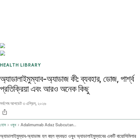
Benchmarks
Stories
FAQ
Sign up / Log in
HEALTH LIBRARY
অ্যাডালাইমুম্যাব-অ্যাডাজ কী: ব্যবহার, ডোজ, পার্শ্ব
প্রতিক্রিয়া এবং আরও অনেক কিছু
সর্বশেষ আপডেট
৩ এপ্রিল, ২০২৬
হোম
ওষুধ
Adalimumab Adaz Subcutaneous Route
অ্যাডালাইমুম্যাব-অ্যাডাজ হল বহুল ব্যবহৃত ওষুধ অ্যাডালাইমুম্যাবের একটি বায়োসিমিলার