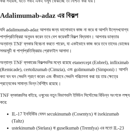
করা সহায়ক, যাতে সবাই একই ওষুধ বোঝাচ্ছে তা নিশ্চিত করা যায়।
Adalimumab-adaz এর বিকল্প
যদি adalimumab-adaz আপনার জন্য ভালোভাবে কাজ না করে বা আপনি উল্লেখযোগ্য
পার্শ্বপ্রতিক্রিয়া অনুভব করেন তবে বেশ কয়েকটি বিকল্প বিদ্যমান। আপনার ডাক্তার
অন্যান্য TNF ব্লকার বিবেচনা করতে পারেন, যা একইভাবে কাজ করে তবে তাদের ডোজের
সময়সূচী বা পার্শ্বপ্রতিক্রিয়ার প্রোফাইল আলাদা।
অন্যান্য TNF ব্লকারের বিকল্পগুলির মধ্যে রয়েছে etanercept (Enbrel), infliximab
(Remicade), certolizumab (Cimzia), এবং golimumab (Simponi)। আপনি
কত ঘন ঘন সেগুলি গ্রহণ করেন এবং কীভাবে সেগুলি পরিচালনা করা হয় তার ক্ষেত্রে
প্রত্যেকের সামান্য ভিন্ন বৈশিষ্ট্য রয়েছে।
TNF ব্লকারগুলির বাইরে, ওষুধের নতুন বিভাগগুলি ইমিউন সিস্টেমের বিভিন্ন অংশকে লক্ষ্য
করে:
IL-17 ইনহিবিটর যেমন secukinumab (Cosentyx) বা ixekizumab
(Taltz)
ustekinumab (Stelara) বা guselkumab (Tremfya) এর মতো IL-23