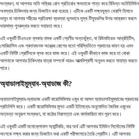
সংস্করণ, যা আপনার অতি সক্রিয় রোগ প্রতিরোধ ক্ষমতাকে শান্ত করে বিভিন্ন অটোইমিউন
অবস্থার চিকিৎসার জন্য ডিজাইন করা হয়েছে। এটিকে একটি লক্ষ্যযুক্ত থেরাপি হিসাবে
ভাবুন যা আপনার শরীরের প্রতিরক্ষা ব্যবস্থা ভুলভাবে সুস্থ টিস্যুগুলির উপর আক্রমণ করলে
ভারসাম্য পুনরুদ্ধার করতে সহায়তা করে।
এই ওষুধটি টিএনএফ ব্লকার নামক একটি শ্রেণীর অন্তর্ভুক্ত, যা রিউমাটয়েড আর্থ্রাইটিস,
সোরিয়াসিস এবং প্রদাহজনক অন্ত্রের রোগের মতো পরিস্থিতিতে প্রদাহের কারণ হয় এমন
একটি নির্দিষ্ট প্রোটিনকে ব্লক করে কাজ করে। এই ওষুধটি কীভাবে কাজ করে তা বোঝা
আপনাকে আপনার চিকিৎসার যাত্রা সম্পর্কে আরও আত্মবিশ্বাসী অনুভব করতে সাহায্য করতে
পারে।
অ্যাডালাইমুম্যাব-অ্যাডাজ কী?
অ্যাডালাইমুম্যাব-অ্যাডাজ একটি বায়োসিমিলার ওষুধ যা আসল অ্যাডালাইমুম্যাবের প্রভাবের
প্রতিলিপি করে। একটি বায়োসিমিলার মূলত একটি ইতিমধ্যে-অনুমোদিত জৈবিক ওষুধের
অত্যন্ত অনুরূপ সংস্করণ, যা কঠোর নিরাপত্তা এবং কার্যকারিতা মান পূরণ করে।
এই ওষুধটি একটি মনোক্লোনাল অ্যান্টিবডি, যার অর্থ এটি আপনার ইমিউন সিস্টেমের নির্দিষ্ট
অংশকে লক্ষ্য করার জন্য ডিজাইন করা একটি পরীক্ষাগারে তৈরি প্রোটিন। এটি আপনার