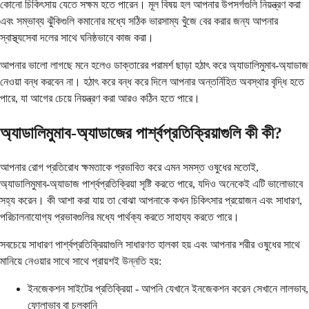
কোনো চিকিৎসায় যেতে সক্ষম হতে পারেন। মূল বিষয় হল আপনার উপসর্গগুলি নিয়ন্ত্রণ করা
এবং সম্ভাব্য ঝুঁকিগুলি কমানোর মধ্যে সঠিক ভারসাম্য খুঁজে বের করার জন্য আপনার
স্বাস্থ্যসেবা দলের সাথে ঘনিষ্ঠভাবে কাজ করা।
আপনার ভালো লাগছে মনে হলেও ডাক্তারের পরামর্শ ছাড়া হঠাৎ করে অ্যাডালিমুমাব-অ্যাডাজ
নেওয়া বন্ধ করবেন না। হঠাৎ করে বন্ধ করে দিলে আপনার অন্তর্নিহিত অবস্থার বৃদ্ধি হতে
পারে, যা আগের চেয়ে নিয়ন্ত্রণ করা আরও কঠিন হতে পারে।
অ্যাডালিমুমাব-অ্যাডাজের পার্শ্বপ্রতিক্রিয়াগুলি কী কী?
আপনার রোগ প্রতিরোধ ক্ষমতাকে প্রভাবিত করে এমন সমস্ত ওষুধের মতোই,
অ্যাডালিমুমাব-অ্যাডাজ পার্শ্বপ্রতিক্রিয়া সৃষ্টি করতে পারে, যদিও অনেকেই এটি ভালোভাবে
সহ্য করেন। কী আশা করা যায় তা বোঝা আপনাকে কখন চিকিৎসার প্রয়োজন এবং সাধারণ,
পরিচালনাযোগ্য প্রভাবগুলির মধ্যে পার্থক্য করতে সাহায্য করতে পারে।
সবচেয়ে সাধারণ পার্শ্বপ্রতিক্রিয়াগুলি সাধারণত হালকা হয় এবং আপনার শরীর ওষুধের সাথে
মানিয়ে নেওয়ার সাথে সাথে প্রায়শই উন্নতি হয়:
ইনজেকশন সাইটের প্রতিক্রিয়া - আপনি যেখানে ইনজেকশন করেন সেখানে লালভাব,
ফোলাভাব বা চুলকানি