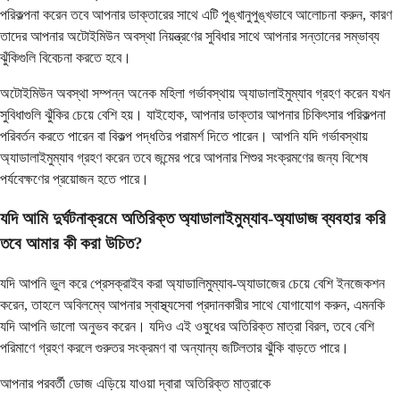
পরিকল্পনা করেন তবে আপনার ডাক্তারের সাথে এটি পুঙ্খানুপুঙ্খভাবে আলোচনা করুন, কারণ
তাদের আপনার অটোইমিউন অবস্থা নিয়ন্ত্রণের সুবিধার সাথে আপনার সন্তানের সম্ভাব্য
ঝুঁকিগুলি বিবেচনা করতে হবে।
অটোইমিউন অবস্থা সম্পন্ন অনেক মহিলা গর্ভাবস্থায় অ্যাডালাইমুম্যাব গ্রহণ করেন যখন
সুবিধাগুলি ঝুঁকির চেয়ে বেশি হয়। যাইহোক, আপনার ডাক্তার আপনার চিকিৎসার পরিকল্পনা
পরিবর্তন করতে পারেন বা বিকল্প পদ্ধতির পরামর্শ দিতে পারেন। আপনি যদি গর্ভাবস্থায়
অ্যাডালাইমুম্যাব গ্রহণ করেন তবে জন্মের পরে আপনার শিশুর সংক্রমণের জন্য বিশেষ
পর্যবেক্ষণের প্রয়োজন হতে পারে।
যদি আমি দুর্ঘটনাক্রমে অতিরিক্ত অ্যাডালাইমুম্যাব-অ্যাডাজ ব্যবহার করি
তবে আমার কী করা উচিত?
যদি আপনি ভুল করে প্রেসক্রাইব করা অ্যাডালিমুম্যাব-অ্যাডাজের চেয়ে বেশি ইনজেকশন
করেন, তাহলে অবিলম্বে আপনার স্বাস্থ্যসেবা প্রদানকারীর সাথে যোগাযোগ করুন, এমনকি
যদি আপনি ভালো অনুভব করেন। যদিও এই ওষুধের অতিরিক্ত মাত্রা বিরল, তবে বেশি
পরিমাণে গ্রহণ করলে গুরুতর সংক্রমণ বা অন্যান্য জটিলতার ঝুঁকি বাড়তে পারে।
আপনার পরবর্তী ডোজ এড়িয়ে যাওয়া দ্বারা অতিরিক্ত মাত্রাকে