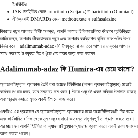
ইনহিবিটর
JAK ইনহিবিটর যেমন tofacitinib (Xeljanz) বা baricitinib (Olumiant)
ঐতিহ্যবাহী DMARDs যেমন methotrexate বা sulfasalazine
বিকল্পের পছন্দ আপনার নির্দিষ্ট অবস্থা, আপনি আগের চিকিৎসাগুলিতে কীভাবে প্রতিক্রিয়া
জানিয়েছেন, আপনার জীবনযাত্রার পছন্দ এবং আপনার ব্যক্তিগত ঝুঁকির কারণগুলির উপর
নির্ভর করে। adalimumab-adaz যদি উপযুক্ত না হয় তবে আপনার ডাক্তার আপনার
সাথে সবচেয়ে উপযুক্ত বিকল্প খুঁজে বের করার জন্য কাজ করবেন।
Adalimumab-adaz কি Humira-এর চেয়ে ভালো?
অ্যাডালাইমুম্যাব-অ্যাডাজ তৈরি করা হয়েছে হিউমিরার (আসল অ্যাডালাইমুম্যাব) মতোই
কার্যকর হওয়ার জন্য, তবে সম্ভাব্য কম খরচে। উভয় ওষুধেই একই সক্রিয় উপাদান রয়েছে
এবং প্রদাহ কমাতে মূলত একই উপায়ে কাজ করে।
এফডিএ-এর প্রয়োজন যে অ্যাডালাইমুম্যাব-অ্যাডাজের মতো বায়োসিমিলারগুলি নিরাপত্তা
এবং কার্যকারিতার দিক থেকে মূল ওষুধের সাথে অত্যন্ত সাদৃশ্যপূর্ণ তা প্রমাণ করতে হবে।
এর মানে হল আপনি হিউমিরা বা অ্যাডালাইমুম্যাব-অ্যাডাজ গ্রহণ করলে একই রকম ফলাফল
আশা করতে পারেন।