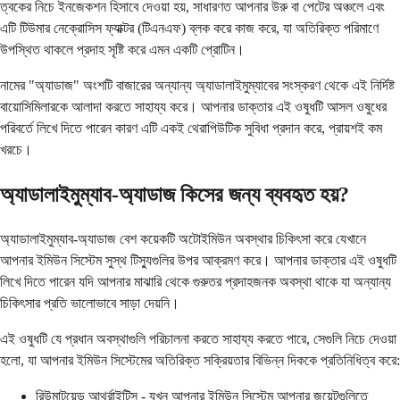
ত্বকের নিচে ইনজেকশন হিসাবে দেওয়া হয়, সাধারণত আপনার উরু বা পেটের অঞ্চলে এবং
এটি টিউমার নেক্রোসিস ফ্যাক্টর (টিএনএফ) ব্লক করে কাজ করে, যা অতিরিক্ত পরিমাণে
উপস্থিত থাকলে প্রদাহ সৃষ্টি করে এমন একটি প্রোটিন।
নামের "অ্যাডাজ" অংশটি বাজারের অন্যান্য অ্যাডালাইমুম্যাবের সংস্করণ থেকে এই নির্দিষ্ট
বায়োসিমিলারকে আলাদা করতে সাহায্য করে। আপনার ডাক্তার এই ওষুধটি আসল ওষুধের
পরিবর্তে লিখে দিতে পারেন কারণ এটি একই থেরাপিউটিক সুবিধা প্রদান করে, প্রায়শই কম
খরচে।
অ্যাডালাইমুম্যাব-অ্যাডাজ কিসের জন্য ব্যবহৃত হয়?
অ্যাডালাইমুম্যাব-অ্যাডাজ বেশ কয়েকটি অটোইমিউন অবস্থার চিকিৎসা করে যেখানে
আপনার ইমিউন সিস্টেম সুস্থ টিস্যুগুলির উপর আক্রমণ করে। আপনার ডাক্তার এই ওষুধটি
লিখে দিতে পারেন যদি আপনার মাঝারি থেকে গুরুতর প্রদাহজনক অবস্থা থাকে যা অন্যান্য
চিকিৎসার প্রতি ভালোভাবে সাড়া দেয়নি।
এই ওষুধটি যে প্রধান অবস্থাগুলি পরিচালনা করতে সাহায্য করতে পারে, সেগুলি নিচে দেওয়া
হলো, যা আপনার ইমিউন সিস্টেমের অতিরিক্ত সক্রিয়তার বিভিন্ন দিককে প্রতিনিধিত্ব করে:
রিউমাটয়েড আর্থ্রাইটিস - যখন আপনার ইমিউন সিস্টেম আপনার জয়েন্টগুলিতে