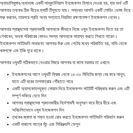
অ্যাডালিমুমাব-অ্যাডাজ একটি সাবকুটেনিয়াস ইনজেকশন হিসাবে দেওয়া হয়, যার অর্থ এটি
আপনার ত্বকের ঠিক নীচের ফ্যাটি টিস্যুতে যায়। সম্ভবত আপনি একটি লোডিং ডোজ দিয়ে
শুরু করবেন, তারপরে প্রতি অন্য সপ্তাহে নিয়মিত রক্ষণাবেক্ষণ ইনজেকশন নেবেন।
আপনার স্বাস্থ্যসেবা প্রদানকারী আপনাকে কীভাবে নিজে ওষুধ ইনজেকশন দিতে হয় তা
শেখাবেন, অথবা পরিবারের কোনও সদস্য আপনাকে সাহায্য করতে শিখতে পারেন।
ইনজেকশন সাইটগুলি সাধারণত আপনার উরু এবং পেটের মধ্যে পরিবর্তিত হয়, নাভি থেকে
কমপক্ষে এক ইঞ্চি দূরে থাকে।
আপনার ওষুধটি সঠিকভাবে নেওয়ার বিষয়ে আপনার যা জানা দরকার তা এখানে:
ইনজেকশনের আগে ওষুধটি ফ্রিজ থেকে ১৫-৩০ মিনিটের জন্য বের করে আনুন,
যাতে এটি ঘরের তাপমাত্রায় পৌঁছাতে পারে
একটি অ্যালকোহলযুক্ত সোয়াব দিয়ে ইনজেকশন সাইটটি পরিষ্কার করুন এবং এটি
সম্পূর্ণ শুকিয়ে যেতে দিন
আপনার স্বাস্থ্যসেবা প্রদানকারীর নির্দেশাবলী অনুসরণ করে ধীরে ধীরে এবং
অবিচলিতভাবে ওষুধ ইনজেকশন দিন
ত্বকের জ্বালা বা শক্ত হওয়া রোধ করতে ইনজেকশন সাইটগুলি পরিবর্তন করুন
একটি ধারালো পাত্রে সূঁচ এবং সিরিঞ্জগুলি ফেলুন