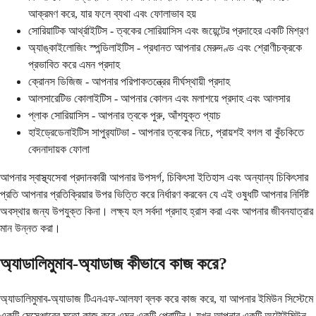
আক্রমণ করে, যার ফলে ব্যথা এবং ফোলাভাব হয়
সোরিয়াটিক আর্থ্রাইটিস - ত্বকের সোরিয়াসিস এবং জয়েন্টের প্রদাহের একটি মিশ্রণ
অ্যাঙ্কাইলোজিং স্পন্ডিলাইটিস - প্রধানত আপনার মেরুদণ্ড এবং শ্রোণীচক্রকে
প্রভাবিত করে এমন প্রদাহ
ক্রোনস ডিজিজ - আপনার পরিপাকতন্ত্রের দীর্ঘস্থায়ী প্রদাহ
আলসারেটিভ কোলাইটিস - আপনার কোলন এবং মলাশয়ে প্রদাহ এবং আলসার
প্লাক সোরিয়াসিস - আপনার ত্বকে পুরু, আঁশযুক্ত প্যাচ
হাইড্রেডেনাইটিস সাপুর‍্যাটভা - আপনার ত্বকের নিচে, প্রায়শই বগল বা কুঁচকিতে
বেদনাদায়ক ফোলা
আপনার স্বাস্থ্যসেবা প্রদানকারী আপনার উপসর্গ, চিকিৎসা ইতিহাস এবং অন্যান্য চিকিৎসার
প্রতি আপনার প্রতিক্রিয়ার উপর ভিত্তি করে নির্ধারণ করবেন যে এই ওষুধটি আপনার নির্দিষ্ট
অবস্থার জন্য উপযুক্ত কিনা। লক্ষ্য হল সর্বদা প্রদাহ হ্রাস করা এবং আপনার জীবনযাত্রার
মান উন্নত করা।
অ্যাডালিমুমাব-অ্যাডাজ কীভাবে কাজ করে?
অ্যাডালিমুমাব-অ্যাডাজ টিএনএফ-আলফা ব্লক করে কাজ করে, যা আপনার ইমিউন সিস্টেমে
একটি মেসেঞ্জারের মতো কাজ করে এমন একটি প্রোটিন। যখন আপনার একটি অটোইমিউন