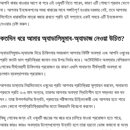
আপনি খাবার খাওয়ার আগে বা পরে এই ওষুধটি নিতে পারেন, কারণ এটি শোষণে প্রভাব ফেলে
না। আপনার ইনজেকশনের সময় খাবারের সাথে সঙ্গতিপূর্ণ হওয়ার দরকার নেই, তবে আপনার
সিস্টেমে ধারাবাহিক মাত্রা বজায় রাখতে প্রতি দুই সপ্তাহে একই সময়ে এটি ইনজেকশন
দেওয়ার চেষ্টা করুন।
কতদিন ধরে আমার অ্যাডালিমুমাব-অ্যাডাজ নেওয়া উচিত?
অ্যাডালিমুমাব-অ্যাডাজ দিয়ে চিকিৎসার সময়কাল আপনার নির্দিষ্ট অবস্থা এবং আপনি ওষুধের
প্রতি কতটা ভাল প্রতিক্রিয়া জানান তার উপর নির্ভর করে। অটোইমিউন অবস্থার বেশিরভাগ
লোকের দীর্ঘমেয়াদী চিকিৎসার প্রয়োজন হয় কারণ এগুলি সাধারণত দীর্ঘস্থায়ী অবস্থা যা
চলমান ব্যবস্থাপনার প্রয়োজন।
আপনার ডাক্তার নিয়মিতভাবে ওষুধের প্রতি আপনার প্রতিক্রিয়া মূল্যায়ন করবেন, সাধারণত
প্রথমে প্রতি ৩-৬ মাস অন্তর, তারপর আপনার অবস্থা স্থিতিশীল হলে সম্ভবত কম ঘন
ঘন। তারা উপসর্গগুলির উন্নতি, প্রদাহের পরীক্ষাগার চিহ্নিতকারী এবং আপনার হতে পারে
এমন কোনো পার্শ্বপ্রতিক্রিয়াগুলির মতো বিষয়গুলি বিবেচনা করবেন।
কিছু লোকের জন্য এই ওষুধটি বছরের পর বছর ধরে চালিয়ে যাওয়া প্রয়োজন হতে পারে,
আবার কারও কারও অবস্থার উল্লেখযোগ্য উন্নতি হলে তারা হয়তো ডোজ কমানো বা অন্য