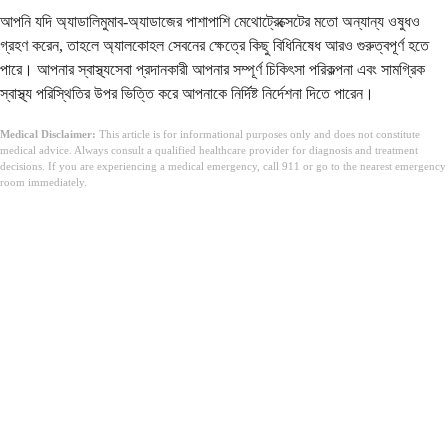
আপনি যদি অ্যাডালিমুমাব-অ্যাডাজের পাশাপাশি মেথোট্রেক্সেটের মতো অন্যান্য ওষুধও
গ্রহণ করেন, তাহলে অ্যালকোহল সেবনের ক্ষেত্রে কিছু বিধিনিষেধ আরও গুরুত্বপূর্ণ হতে
পারে। আপনার স্বাস্থ্যসেবা প্রদানকারী আপনার সম্পূর্ণ চিকিৎসা পরিকল্পনা এবং সামগ্রিক
স্বাস্থ্য পরিস্থিতির উপর ভিত্তি করে আপনাকে নির্দিষ্ট নির্দেশনা দিতে পারেন।
Medical Disclaimer:
This article is for informational purposes only and does not constitute
medical advice. Always consult a qualified healthcare provider for diagnosis and treatment
decisions. If you are experiencing a medical emergency, call 911 or go to the nearest emergency
room immediately.