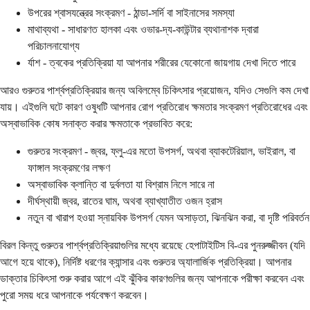
উপরের শ্বাসযন্ত্রের সংক্রমণ - ঠান্ডা-সর্দি বা সাইনাসের সমস্যা
মাথাব্যথা - সাধারণত হালকা এবং ওভার-দ্য-কাউন্টার ব্যথানাশক দ্বারা
পরিচালনাযোগ্য
র্যাশ - ত্বকের প্রতিক্রিয়া যা আপনার শরীরের যেকোনো জায়গায় দেখা দিতে পারে
আরও গুরুতর পার্শ্বপ্রতিক্রিয়ার জন্য অবিলম্বে চিকিৎসার প্রয়োজন, যদিও সেগুলি কম দেখা
যায়। এইগুলি ঘটে কারণ ওষুধটি আপনার রোগ প্রতিরোধ ক্ষমতার সংক্রমণ প্রতিরোধের এবং
অস্বাভাবিক কোষ সনাক্ত করার ক্ষমতাকে প্রভাবিত করে:
গুরুতর সংক্রমণ - জ্বর, ফ্লু-এর মতো উপসর্গ, অথবা ব্যাকটেরিয়াল, ভাইরাল, বা
ফাঙ্গাল সংক্রমণের লক্ষণ
অস্বাভাবিক ক্লান্তি বা দুর্বলতা যা বিশ্রাম নিলে সারে না
দীর্ঘস্থায়ী জ্বর, রাতের ঘাম, অথবা ব্যাখ্যাতীত ওজন হ্রাস
নতুন বা খারাপ হওয়া স্নায়বিক উপসর্গ যেমন অসাড়তা, ঝিনঝিন করা, বা দৃষ্টি পরিবর্তন
বিরল কিন্তু গুরুতর পার্শ্বপ্রতিক্রিয়াগুলির মধ্যে রয়েছে হেপাটাইটিস বি-এর পুনরুজ্জীবন (যদি
আগে হয়ে থাকে), নির্দিষ্ট ধরণের ক্যান্সার এবং গুরুতর অ্যালার্জিক প্রতিক্রিয়া। আপনার
ডাক্তার চিকিৎসা শুরু করার আগে এই ঝুঁকির কারণগুলির জন্য আপনাকে পরীক্ষা করবেন এবং
পুরো সময় ধরে আপনাকে পর্যবেক্ষণ করবেন।