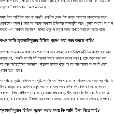
আপনার পরবর্তী নির্ধারিত ডোজের সময় প্রায় হয়ে যায়, তবে মিস করা ডোজটি বাদ দিন এবং
ওষুধের দ্বিগুণ ডোজ গ্রহণ করবেন না।
সময় নিয়ে অনিশ্চিত হলে বা আপনি একাধিক ডোজ মিস করলে আপনার ডাক্তারের সাথে
যোগাযোগ করুন। তারা আপনাকে আপনার চিকিৎসার সময়সূচীর সাথে পুনরায় সংযোগ স্থাপন
করতে এবং আপনার সিস্টেমে পর্যাপ্ত ওষুধের মাত্রা বজায় রাখতে সহায়তা করতে পারে।
কখন আমি অ্যাডালিমুমাব-রিভিক গ্রহণ করা বন্ধ করতে পারি?
আপনার ডাক্তারকে প্রথমবার পরামর্শ না করে কখনই অ্যাডালিমুমাব-রিভিক গ্রহণ করা বন্ধ
করবেন না, এমনকি আপনি যদি অনেক ভালো অনুভব করেন তবুও। হঠাৎ করে বন্ধ করা
আপনার অটোইমিউন অবস্থার প্রাদুর্ভাব ঘটাতে পারে, যা আপনার আসল উপসর্গের চেয়ে
খারাপ হতে পারে।
আপনার ডাক্তার আপনার অবস্থা, আপনি কত দিন ধরে ভালো আছেন এবং অন্যান্য কারণের
উপর ভিত্তি করে আপনার ওষুধ কমানো বা বন্ধ করার সঠিক সময় নির্ধারণ করতে সহায়তা
করবেন। কিছু রোগীর তাদের স্বাস্থ্য বজায় রাখার জন্য দীর্ঘমেয়াদে চিকিৎসা চালিয়ে যাওয়া
দরকার, আবার অন্যরা চিকিৎসা তত্ত্বাবধানে তাদের ডোজ বন্ধ বা কমাতে সক্ষম হতে পারে।
অ্যাডালিমুমাব-রিভিক গ্রহণ করার সময় কি আমি টিকা নিতে পারি?