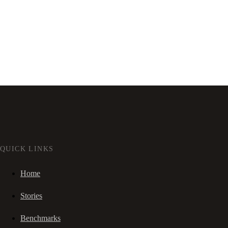
QUICK LINKS
Home
Stories
Benchmarks