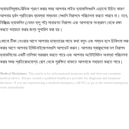
অ্যাডালিমুমাব-রিভিক গ্রহণ করার সময় আপনার লাইভ ভ্যাকসিনগুলি এড়ানো উচিত কারণ
আপনার দুর্বল প্রতিরোধ ব্যবস্থা সম্ভবত সেগুলি নিরাপদে পরিচালনা করতে পারবে না। তবে,
নিষ্ক্রিয় ভ্যাকসিন (যেমন ফ্লু শট) সাধারণত নিরাপদ এবং আপনাকে সংক্রমণ থেকে রক্ষা
করতে সহায়তা করার জন্য সুপারিশ করা হয়।
কোনো টিকা নেওয়ার আগে আপনার ডাক্তারের সাথে কথা বলুন এবং সম্ভব হলে চিকিৎসা শুরু
করার আগে আপনার ইমিউনাইজেশনগুলি আপডেট করুন। আপনার স্বাস্থ্যসেবা দল নিরাপদ
ভ্যাকসিনের একটি তালিকা সরবরাহ করতে পারে এবং আপনার অটোইমিউন অবস্থা পরিচালনা
করার সময় প্রতিরোধযোগ্য রোগ থেকে সুরক্ষিত থাকতে আপনাকে সহায়তা করতে পারে।
Medical Disclaimer:
This article is for informational purposes only and does not constitute
medical advice. Always consult a qualified healthcare provider for diagnosis and treatment
decisions. If you are experiencing a medical emergency, call 911 or go to the nearest emergency
room immediately.