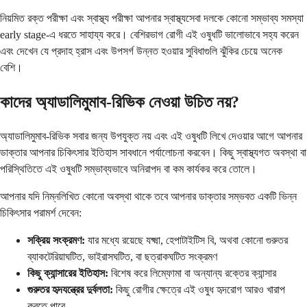
নিয়মিত রক্ত পরীক্ষা এবং স্বাস্থ্য পরীক্ষা আপনার স্বাস্থ্যসেবা দলকে কোনো সম্ভাব্য সমস্যা
early stage-এ ধরতে সাহায্য করে। বেশিরভাগ রোগী এই ওষুধটি ভালোভাবে সহ্য করেন
এবং দেখেন যে প্রদাহ হ্রাস এবং উপসর্গ উন্নত হওয়ার সুবিধাগুলি ঝুঁকির চেয়ে অনেক
বেশি।
কাদের অ্যাডালিমুমাব-রিভিক নেওয়া উচিত নয়?
অ্যাডালিমুমাব-রিভিক সবার জন্য উপযুক্ত নয় এবং এই ওষুধটি লিখে দেওয়ার আগে আপনার
ডাক্তার আপনার চিকিৎসার ইতিহাস সাবধানে পর্যালোচনা করবেন। কিছু স্বাস্থ্যগত অবস্থা বা
পরিস্থিতিতে এই ওষুধটি সম্ভাব্যভাবে অনিরাপদ বা কম কার্যকর করে তোলে।
আপনার যদি নিম্নলিখিত কোনো অবস্থা থাকে তবে আপনার ডাক্তার সম্ভবত একটি ভিন্ন
চিকিৎসার পরামর্শ দেবেন:
সক্রিয় সংক্রমণ:
যার মধ্যে রয়েছে যক্ষ্মা, হেপাটাইটিস বি, অথবা কোনো গুরুতর
ব্যাকটেরিয়াঘটিত, ভাইরাসঘটিত, বা ছত্রাকঘটিত সংক্রমণ
কিছু ক্যান্সারের ইতিহাস:
বিশেষ করে লিম্ফোমা বা অন্যান্য রক্তের ক্যান্সার
গুরুতর হৃদযন্ত্রের দুর্বলতা:
কিছু রোগীর ক্ষেত্রে এই ওষুধ হৃদরোগ আরও খারাপ
করতে পারে