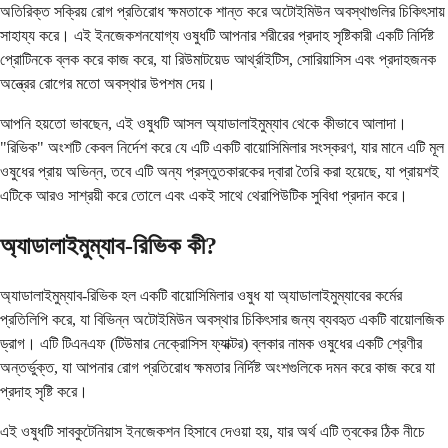
অতিরিক্ত সক্রিয় রোগ প্রতিরোধ ক্ষমতাকে শান্ত করে অটোইমিউন অবস্থাগুলির চিকিৎসায়
সাহায্য করে। এই ইনজেকশনযোগ্য ওষুধটি আপনার শরীরের প্রদাহ সৃষ্টিকারী একটি নির্দিষ্ট
প্রোটিনকে ব্লক করে কাজ করে, যা রিউমাটয়েড আর্থ্রাইটিস, সোরিয়াসিস এবং প্রদাহজনক
অন্ত্রের রোগের মতো অবস্থার উপশম দেয়।
আপনি হয়তো ভাবছেন, এই ওষুধটি আসল অ্যাডালাইমুম্যাব থেকে কীভাবে আলাদা।
"রিভিক" অংশটি কেবল নির্দেশ করে যে এটি একটি বায়োসিমিলার সংস্করণ, যার মানে এটি মূল
ওষুধের প্রায় অভিন্ন, তবে এটি অন্য প্রস্তুতকারকের দ্বারা তৈরি করা হয়েছে, যা প্রায়শই
এটিকে আরও সাশ্রয়ী করে তোলে এবং একই সাথে থেরাপিউটিক সুবিধা প্রদান করে।
অ্যাডালাইমুম্যাব-রিভিক কী?
অ্যাডালাইমুম্যাব-রিভিক হল একটি বায়োসিমিলার ওষুধ যা অ্যাডালাইমুম্যাবের কর্মের
প্রতিলিপি করে, যা বিভিন্ন অটোইমিউন অবস্থার চিকিৎসার জন্য ব্যবহৃত একটি বায়োলজিক
ড্রাগ। এটি টিএনএফ (টিউমার নেক্রোসিস ফ্যাক্টর) ব্লকার নামক ওষুধের একটি শ্রেণীর
অন্তর্ভুক্ত, যা আপনার রোগ প্রতিরোধ ক্ষমতার নির্দিষ্ট অংশগুলিকে দমন করে কাজ করে যা
প্রদাহ সৃষ্টি করে।
এই ওষুধটি সাবকুটেনিয়াস ইনজেকশন হিসাবে দেওয়া হয়, যার অর্থ এটি ত্বকের ঠিক নীচে