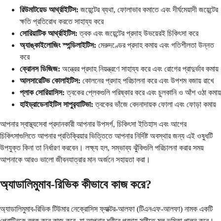
রিউমাটয়েড আর্থ্রাইটিস:
জয়েন্টের ব্যথা, ফোলাভাব কমাতে এবং দীর্ঘমেয়াদী জয়েন্টের
ক্ষতি প্রতিরোধ করতে সাহায্য করে
সোরিয়াটিক আর্থ্রাইটিস:
ত্বক এবং জয়েন্টের প্রদাহ উভয়েরই চিকিৎসা করে
অ্যাঙ্কাইলোজিং স্পন্ডিলাইটিস:
মেরুদণ্ডের প্রদাহ কমায় এবং গতিশীলতা উন্নত
করে
ক্রোনস ডিজিজ:
অন্ত্রের প্রদাহ নিয়ন্ত্রণে সাহায্য করে এবং রোগের প্রাদুর্ভাব কমায়
আলসারেটিভ কোলাইটিস:
কোলনের প্রদাহ পরিচালনা করে এবং উপশম বজায় রাখে
প্লাক সোরিয়াসিস:
ত্বকের প্লেকগুলি পরিষ্কার করে এবং চুলকানি ও আঁশ ওঠা কমায়
হাইড্রাডেনাইটিস সাপুর‍্যাটিভা:
ত্বকের ভাঁজে বেদনাদায়ক ফোলা এবং ফোড়া কমায়
আপনার স্বাস্থ্যসেবা প্রদানকারী আপনার উপসর্গ, চিকিৎসা ইতিহাস এবং আগের
চিকিৎসাগুলিতে আপনার প্রতিক্রিয়ার ভিত্তিতে আপনার নির্দিষ্ট অবস্থার জন্য এই ওষুধটি
উপযুক্ত কিনা তা নির্ধারণ করবেন। লক্ষ্য হল, সম্ভাব্য ঝুঁকিগুলি পরিচালনা করার সময়
আপনাকে আরও ভালো জীবনযাত্রার মান অর্জনে সহায়তা করা।
অ্যাডালিমুমাব-রিভিক কীভাবে কাজ করে?
অ্যাডালিমুমাব-রিভিক টিউমার নেক্রোসিস ফ্যাক্টর-আলফা (টিএনএফ-আলফা) নামক একটি
প্রোটিনকে ব্লক করে কাজ করে, যা আপনার শরীরে প্রদাহ সৃষ্টিতে মূল ভূমিকা পালন করে।