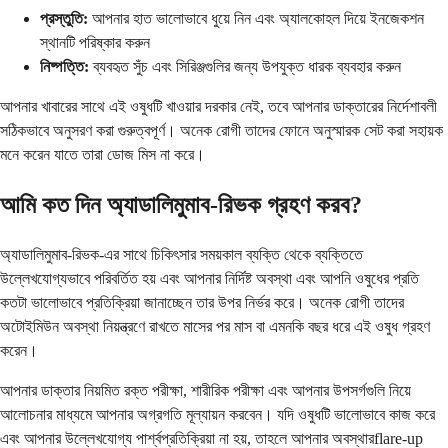
প্রস্তুতি:
আপনার হাত ভালোভাবে ধুয়ে নিন এবং অ্যালকোহল দিয়ে ইনজেকশন
স্থানটি পরিষ্কার করুন
নিষ্পত্তি:
ব্যবহৃত সুঁচ এবং সিরিঞ্জগুলির জন্য উপযুক্ত ধারক ব্যবহার করুন
আপনার খাবারের সাথে এই ওষুধটি খাওয়ার দরকার নেই, তবে আপনার ডাক্তারের নির্দেশাবলী
সঠিকভাবে অনুসরণ করা গুরুত্বপূর্ণ। অনেক রোগী তাদের ফোনে অনুস্মারক সেট করা সহায়ক
মনে করেন যাতে তারা ডোজ মিস না করে।
আমি কত দিন অ্যাডালিমুমাব-রিভক গ্রহণ করব?
অ্যাডালিমুমাব-রিভক-এর সাথে চিকিৎসার সময়কাল ব্যক্তি থেকে ব্যক্তিতে
উল্লেখযোগ্যভাবে পরিবর্তিত হয় এবং আপনার নির্দিষ্ট অবস্থা এবং আপনি ওষুধের প্রতি
কতটা ভালোভাবে প্রতিক্রিয়া জানাচ্ছেন তার উপর নির্ভর করে। অনেক রোগী তাদের
অটোইমিউন অবস্থা নিয়ন্ত্রণে রাখতে মাসের পর মাস বা এমনকি বছর ধরে এই ওষুধ গ্রহণ
করেন।
আপনার ডাক্তার নিয়মিত রক্ত পরীক্ষা, শারীরিক পরীক্ষা এবং আপনার উপসর্গগুলি নিয়ে
আলোচনার মাধ্যমে আপনার অগ্রগতি মূল্যায়ন করবেন। যদি ওষুধটি ভালোভাবে কাজ করে
এবং আপনার উল্লেখযোগ্য পার্শ্বপ্রতিক্রিয়া না হয়, তাহলে আপনার অবস্থারflare-up