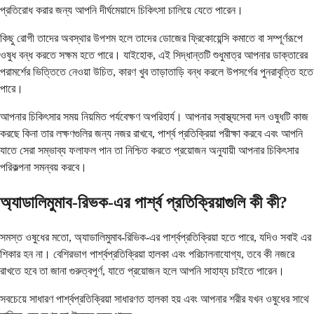
প্রতিরোধ করার জন্য আপনি দীর্ঘমেয়াদে চিকিৎসা চালিয়ে যেতে পারেন।
কিছু রোগী তাদের অবস্থার উপশম হলে তাদের ডোজের ফ্রিকোয়েন্সি কমাতে বা সম্পূর্ণরূপে
ওষুধ বন্ধ করতে সক্ষম হতে পারে। যাইহোক, এই সিদ্ধান্তটি শুধুমাত্র আপনার ডাক্তারের
পরামর্শের ভিত্তিতে নেওয়া উচিত, কারণ খুব তাড়াতাড়ি বন্ধ করলে উপসর্গের পুনরাবৃত্তি হতে
পারে।
আপনার চিকিৎসার সময় নিয়মিত পর্যবেক্ষণ অপরিহার্য। আপনার স্বাস্থ্যসেবা দল ওষুধটি কাজ
করছে কিনা তার লক্ষণগুলির জন্য নজর রাখবে, পার্শ্ব প্রতিক্রিয়া পরীক্ষা করবে এবং আপনি
যাতে সেরা সম্ভাব্য ফলাফল পান তা নিশ্চিত করতে প্রয়োজন অনুযায়ী আপনার চিকিৎসার
পরিকল্পনা সমন্বয় করবে।
অ্যাডালিমুমাব-রিভক-এর পার্শ্ব প্রতিক্রিয়াগুলি কী কী?
সমস্ত ওষুধের মতো, অ্যাডালিমুমাব-রিভিক-এর পার্শ্বপ্রতিক্রিয়া হতে পারে, যদিও সবাই এর
শিকার হন না। বেশিরভাগ পার্শ্বপ্রতিক্রিয়া হালকা এবং পরিচালনাযোগ্য, তবে কী নজরে
রাখতে হবে তা জানা গুরুত্বপূর্ণ, যাতে প্রয়োজন হলে আপনি সাহায্য চাইতে পারেন।
সবচেয়ে সাধারণ পার্শ্বপ্রতিক্রিয়া সাধারণত হালকা হয় এবং আপনার শরীর যখন ওষুধের সাথে