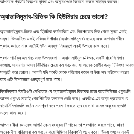
আপনাকে প্রতিটি বিকল্পের সুবিধা এবং অসুবিধাগুলি বিবেচনা করতে সাহায্য করবেন।
অ্যাডালিমুমাব-রিভিক কি হিউমিরার চেয়ে ভালো?
অ্যাডালাইমুমাব-রিভক এবং হিউমিরা কার্যকারিতা এবং নিরাপত্তার দিক থেকে মূলত একই
ওষুধ। উভয়টিতে একই সক্রিয় উপাদান (অ্যাডালাইমুমাব) রয়েছে এবং আপনার শরীরে
প্রদাহ কমাতে এবং অটোইমিউন অবস্থা নিয়ন্ত্রণে একই উপায়ে কাজ করে।
প্রধান পার্থক্য হল খরচ এবং উপলব্ধতা। অ্যাডালাইমুমাব-রিভক, একটি বায়োসিমিলার
হওয়ায়, সাধারণত আসল হিউমিরার চেয়ে কম খরচ হয়, যা অনেক রোগীর জন্য চিকিৎসা আরও
সাশ্রয়ী করে তোলে। আপনি যদি পকেট থেকে পরিশোধ করেন বা উচ্চ সহ-পরিশোধ করেন
তবে এটি বিশেষভাবে গুরুত্বপূর্ণ হতে পারে।
ক্লিনিক্যাল স্টাডিগুলি দেখিয়েছে যে অ্যাডালাইমুমাব-রিভকের মতো বায়োসিমিলার ওষুধগুলি
আসল ওষুধের মতোই থেরাপিউটিক ফলাফল তৈরি করে। এফডিএ-এর জন্য প্রয়োজন যে
বায়োসিমিলারগুলি কঠোর মান পূরণ করে প্রমাণ করতে হবে যে তারা আসল ওষুধের মতোই
ভালো কাজ করে।
আপনার বীমা কভারেজ আপনি কোন সংস্করণটি পাবেন তা প্রভাবিত করতে পারে, কারণ
অনেক বীমা পরিকল্পনা কম খরচের বায়োসিমিলার বিকল্পগুলি পছন্দ করে। উভয় ওষুধের একই