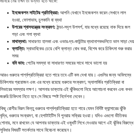
মানিয়ে নেয় তখন তা উন্নত হতে থাকে:
ইনজেকশন সাইটের প্রতিক্রিয়া:
আপনি যেখানে ইনজেকশন করেন সেখানে লাল
হওয়া, ফোলাভাব, চুলকানি বা ব্যথা
উপরের শ্বাসযন্ত্রের সংক্রমণ:
ঠান্ডা-সদৃশ উপসর্গ, যার মধ্যে রয়েছে নাক দিয়ে জল
পড়া এবং গলা ব্যথা
মাথাব্যথা:
সাধারণত হালকা এবং ওভার-দ্য-কাউন্টার ব্যথানাশকগুলিতে ভাল সাড়া দেয়
ক্লান্তি:
স্বাভাবিকের চেয়ে বেশি ক্লান্ত বোধ করা, বিশেষ করে চিকিৎসা শুরু করার
সময়
বমি ভাব:
পেটের সমস্যা যা সাধারণত সময়ের সাথে সাথে ভালো হয়
আরও গুরুতর পার্শ্বপ্রতিক্রিয়া হতে পারে তবে এটি কম দেখা যায়। এগুলির জন্য অবিলম্বে
চিকিৎসার প্রয়োজন এবং এর মধ্যে রয়েছে গুরুতর সংক্রমণ, অ্যালার্জির প্রতিক্রিয়া বা
লিভারের সমস্যার লক্ষণ। আপনার ডাক্তার এই ঝুঁকিগুলো নিয়ে আলোচনা করবেন এবং কখন
জরুরি চিকিৎসা নিতে হবে সে বিষয়ে স্পষ্ট নির্দেশনা দেবেন।
কিছু রোগীর বিরল কিন্তু গুরুতর পার্শ্বপ্রতিক্রিয়া হতে পারে যেমন নির্দিষ্ট ক্যান্সারের ঝুঁকি
বৃদ্ধি, গুরুতর সংক্রমণ, বা হেপাটাইটিস বি পুনরায় সক্রিয় হওয়া। যদিও এগুলো ভীতিকর
শোনায়, মনে রাখবেন যে আপনার ডাক্তার এই ওষুধটি লিখে দেওয়ার আগে এই ঝুঁকির বিরুদ্ধে
সুবিধার বিষয়টি সতর্কতার সাথে বিবেচনা করেছেন।