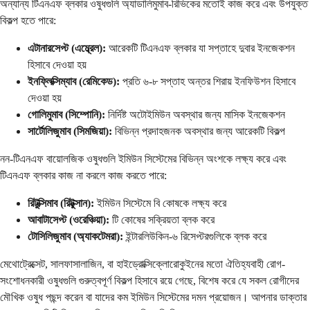
অন্যান্য টিএনএফ ব্লকার ওষুধগুলি অ্যাডালিমুমাব-রিভিকের মতোই কাজ করে এবং উপযুক্ত
বিকল্প হতে পারে:
এটানারসেপ্ট (এম্ব্রেল):
আরেকটি টিএনএফ ব্লকার যা সপ্তাহে দুবার ইনজেকশন
হিসাবে দেওয়া হয়
ইনফ্লিক্সিম্যাব (রেমিকেড):
প্রতি ৬-৮ সপ্তাহ অন্তর শিরায় ইনফিউশন হিসাবে
দেওয়া হয়
গোলিমুমাব (সিম্পোনি):
নির্দিষ্ট অটোইমিউন অবস্থার জন্য মাসিক ইনজেকশন
সার্টোলিজুমাব (সিমজিয়া):
বিভিন্ন প্রদাহজনক অবস্থার জন্য আরেকটি বিকল্প
নন-টিএনএফ বায়োলজিক ওষুধগুলি ইমিউন সিস্টেমের বিভিন্ন অংশকে লক্ষ্য করে এবং
টিএনএফ ব্লকার কাজ না করলে কাজ করতে পারে:
রিটুক্সিমাব (রিটুক্সান):
ইমিউন সিস্টেমে বি কোষকে লক্ষ্য করে
আবাটাসেপ্ট (ওরেঞ্চিয়া):
টি কোষের সক্রিয়তা ব্লক করে
টোসিলিজুমাব (অ্যাকটেমরা):
ইন্টারলিউকিন-৬ রিসেপ্টরগুলিকে ব্লক করে
মেথোট্রেক্সেট, সালফাসালাজিন, বা হাইড্রোক্সিক্লোরোকুইনের মতো ঐতিহ্যবাহী রোগ-
সংশোধনকারী ওষুধগুলি গুরুত্বপূর্ণ বিকল্প হিসাবে রয়ে গেছে, বিশেষ করে যে সকল রোগীদের
মৌখিক ওষুধ পছন্দ করেন বা যাদের কম ইমিউন সিস্টেমের দমন প্রয়োজন। আপনার ডাক্তার