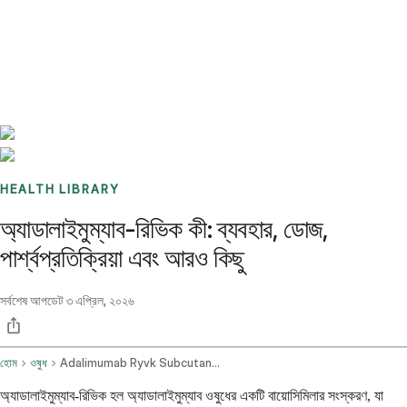
Benchmarks
Stories
FAQ
Sign up / Log in
HEALTH LIBRARY
অ্যাডালাইমুম্যাব-রিভিক কী: ব্যবহার, ডোজ,
পার্শ্বপ্রতিক্রিয়া এবং আরও কিছু
সর্বশেষ আপডেট
৩ এপ্রিল, ২০২৬
হোম
ওষুধ
Adalimumab Ryvk Subcutaneous Route
অ্যাডালাইমুম্যাব-রিভিক হল অ্যাডালাইমুম্যাব ওষুধের একটি বায়োসিমিলার সংস্করণ, যা