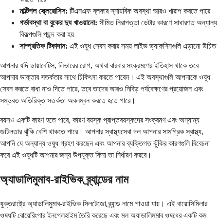
মাল্টিপল স্ক্লেরোসিস:
টিএনএফ ব্লকার স্নায়বিক অবস্থা আরও খারাপ করতে পারে
গর্ভাবস্থা বা বুকের দুধ খাওয়ানো:
সীমিত নিরাপত্তা ডেটার কারণে সাধারণত অন্যান্য
বিকল্পগুলি পছন্দ করা হয়
সাম্প্রতিক টিকাদান:
এই ওষুধ সেবন করার সময় লাইভ ভ্যাকসিনগুলি এড়ানো উচিত
আপনার যদি ডায়াবেটিস, লিভারের রোগ, অথবা বারবার সংক্রমণের ইতিহাস থাকে তবে
আপনার ডাক্তার সতর্কতার সাথে চিকিৎসা করতে পারেন। এই অবস্থাগুলি আপনাকে ওষুধ
সেবন করতে বাধা নাও দিতে পারে, তবে তাদের আরও নিবিড় পর্যবেক্ষণের প্রয়োজন এবং
সম্ভবত অতিরিক্ত সতর্কতা অবলম্বন করতে হতে পারে।
বয়সও একটি কারণ হতে পারে, কারণ বয়স্ক প্রাপ্তবয়স্কদের সংক্রমণ এবং অন্যান্য
জটিলতার ঝুঁকি বেশি থাকতে পারে। আপনার স্বাস্থ্যসেবা দল আপনার সামগ্রিক স্বাস্থ্য,
আপনি যে অন্যান্য ওষুধ গ্রহণ করছেন এবং আপনার ব্যক্তিগত ঝুঁকির কারণগুলি বিবেচনা
করে এই ওষুধটি আপনার জন্য উপযুক্ত কিনা তা নির্ধারণ করবে।
অ্যাডালিমুমাব-রাইভিক ব্র্যান্ডের নাম
যুক্তরাষ্ট্রে অ্যাডালিমুমাব-রাইভিক সিলটেজো ব্র্যান্ড নামে পাওয়া যায়। এই বায়োসিমিলার
ওষুধটি বোয়েরিংগার ইনগেলহাইম তৈরি করেছে এবং মূল অ্যাডালিমুমাব ওষুধের একটি কম