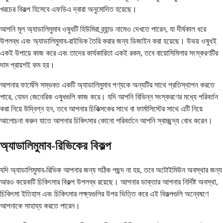
খরচের বিকল্প হিসেবে এফডিএ দ্বারা অনুমোদিত হয়েছে।
আপনি মূল অ্যাডালিমুমাব ওষুধটি হিউমিরা ব্র্যান্ড নামেও দেখতে পারেন, যা দীর্ঘকাল ধরে
উপলব্ধ এবং অ্যাডালিমুমাব-রাইভিক তৈরি করার জন্য ডিজাইন করা হয়েছে। উভয় ওষুধই
একই উপায়ে কাজ করে এবং তাদের কার্যকারিতা একই রকম, তবে বায়োসিমিলার সংস্করণটির
দাম প্রায়শই কম হয়।
আপনার ফার্মেসি সম্ভবত একটি অ্যাডালিমুমাব পণ্যকে অন্যটির সাথে প্রতিস্থাপন করতে
পারে, যেমন জেনেরিক ওষুধগুলি কাজ করে। যদি আপনি বিভিন্ন সংস্করণের মধ্যে পরিবর্তন
করা নিয়ে উদ্বিগ্ন হন, তবে আপনার চিকিত্সকের সাথে বা ফার্মাসিস্টের সাথে এটি নিয়ে
আলোচনা করুন যাতে আপনার চিকিৎসার কোনো পরিবর্তনে আপনি স্বাচ্ছন্দ্য বোধ করেন।
অ্যাডালিমুমাব-রিভিকের বিকল্প
যদি অ্যাডালিমুমাব-রিভিক আপনার জন্য সঠিক পছন্দ না হয়, তবে অটোইমিউন অবস্থার জন্য
আরও কয়েকটি চিকিৎসার বিকল্প উপলব্ধ রয়েছে। আপনার ডাক্তার আপনার নির্দিষ্ট অবস্থা,
চিকিৎসা ইতিহাস এবং চিকিৎসার লক্ষ্যগুলির উপর ভিত্তি করে এই বিকল্পগুলি অন্বেষণে
আপনাকে সাহায্য করতে পারেন।