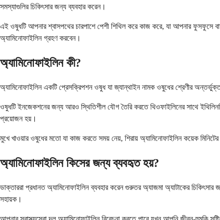
সমস্যাগুলির চিকিৎসার জন্য ব্যবহার করেন।
এই ওষুধটি আপনার শ্বাসপথের চারপাশে পেশী শিথিল করে কাজ করে, যা আপনার ফুসফুসে বাত
অ্যামিনোফাইলিন গ্রহণ করবেন।
অ্যামিনোফাইলিন কী?
অ্যামিনোফাইলিন একটি প্রেসক্রিপশন ওষুধ যা জ্যান্থাইন নামক ওষুধের শ্রেণীর অন্তর্ভু
ওষুধটি ইনজেকশনের জন্য আরও স্থিতিশীল যৌগ তৈরি করতে থিওফাইলিনের সাথে ইথিলিনডিয়
প্রয়োজন হয়।
মুখে খাওয়ার ওষুধের মতো যা কাজ করতে সময় নেয়, শিরায় অ্যামিনোফাইলিন কয়েক মিনিটের 
অ্যামিনোফাইলিন কিসের জন্য ব্যবহৃত হয়?
ডাক্তাররা প্রধানত অ্যামিনোফাইলিন ব্যবহার করেন গুরুতর অ্যাজমা অ্যাটাকের চিকিৎসার জন
সহায়ক।
আপনার স্বাস্থ্যসেবা দল অ্যামিনোফাইলিন বিবেচনা করতে পারে যখন আপনি জীবন-হুমকি সৃষ্টিকার