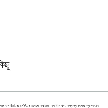
িছু
ত হাসপাতালের সেটিংসে গুরুতর অ্যাজমা অ্যাটাক এবং অন্যান্য গুরুতর শ্বাসকষ্টের