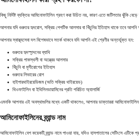
কিছু নির্দিষ্ট ব্যক্তির আমিনোফাইলিন গ্রহণ করা উচিত নয়, কারণ এতে জটিলতার ঝুঁকি ব
আপনার যদি গুরুতর হৃদরোগ, সক্রিয় পেপটিক আলসার বা খিঁচুনির ইতিহাস থাকে তবে আপনি 
আপনার স্বাস্থ্যসেবা দল বিশেষভাবে সতর্ক থাকবে যদি আপনি এই শ্রেণীর অন্তর্ভুক্ত হন:
গুরুতর হৃদস্পন্দনের ব্যাধি
সক্রিয় পাকস্থলী বা অন্ত্রের আলসার
খিঁচুনি বা মৃগীরোগের ইতিহাস
গুরুতর লিভারের রোগ
হাইপারথাইরয়েডিজম (অতি সক্রিয় থাইরয়েড)
থিওফাইলিন বা ইথিলিনডায়ামিনের প্রতি পরিচিত অ্যালার্জি
এমনকি আপনার এই অবস্থাগুলির মধ্যে একটি থাকলেও, আপনার ডাক্তাররা আমিনোফাইলিন ব্য
আমিনোফাইলিনের ব্র্যান্ড নাম
আমিনোফাইলিন বেশ কয়েকটি ব্র্যান্ড নামে পাওয়া যায়, যদিও হাসপাতালের সেটিংসে এটিকে প্র