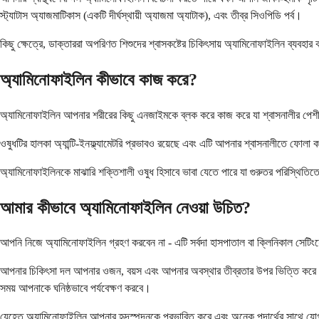
স্ট্যাটাস অ্যাজমাটিকাস (একটি দীর্ঘস্থায়ী অ্যাজমা অ্যাটাক), এবং তীব্র সিওপিডি পর্ব।
কিছু ক্ষেত্রে, ডাক্তাররা অপরিণত শিশুদের শ্বাসকষ্টের চিকিৎসায় অ্যামিনোফাইলিন ব্যবহার
অ্যামিনোফাইলিন কীভাবে কাজ করে?
অ্যামিনোফাইলিন আপনার শরীরের কিছু এনজাইমকে ব্লক করে কাজ করে যা শ্বাসনালীর পেশীগ
ওষুধটির হালকা অ্যান্টি-ইনফ্ল্যামেটরি প্রভাবও রয়েছে এবং এটি আপনার শ্বাসনালীতে ফোল
অ্যামিনোফাইলিনকে মাঝারি শক্তিশালী ওষুধ হিসাবে ভাবা যেতে পারে যা গুরুতর পরিস্থিতিতে
আমার কীভাবে অ্যামিনোফাইলিন নেওয়া উচিত?
আপনি নিজে অ্যামিনোফাইলিন গ্রহণ করবেন না - এটি সর্বদা হাসপাতাল বা ক্লিনিকাল সেটিংয
আপনার চিকিৎসা দল আপনার ওজন, বয়স এবং আপনার অবস্থার তীব্রতার উপর ভিত্তি করে ডো
সময় আপনাকে ঘনিষ্ঠভাবে পর্যবেক্ষণ করবে।
যেহেতু অ্যামিনোফাইলিন আপনার হৃদস্পন্দনকে প্রভাবিত করে এবং অনেক পদার্থের সাথে যোগ