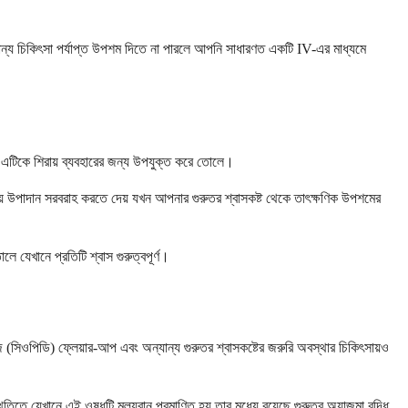
্য চিকিৎসা পর্যাপ্ত উপশম দিতে না পারলে আপনি সাধারণত একটি IV-এর মাধ্যমে
া এটিকে শিরায় ব্যবহারের জন্য উপযুক্ত করে তোলে।
 উপাদান সরবরাহ করতে দেয় যখন আপনার গুরুতর শ্বাসকষ্ট থেকে তাৎক্ষণিক উপশমের
 যেখানে প্রতিটি শ্বাস গুরুত্বপূর্ণ।
জ (সিওপিডি) ফ্লেয়ার-আপ এবং অন্যান্য গুরুতর শ্বাসকষ্টের জরুরি অবস্থার চিকিৎসায়ও
তিতে যেখানে এই ওষুধটি মূল্যবান প্রমাণিত হয় তার মধ্যে রয়েছে গুরুতর অ্যাজমা বৃদ্ধি,