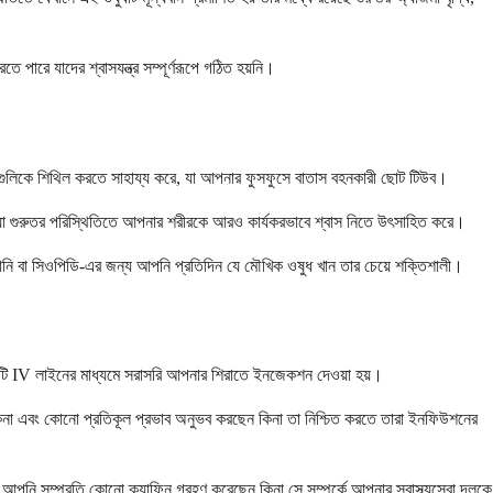
 পারে যাদের শ্বাসযন্ত্র সম্পূর্ণরূপে গঠিত হয়নি।
ীগুলিকে শিথিল করতে সাহায্য করে, যা আপনার ফুসফুসে বাতাস বহনকারী ছোট টিউব।
ে, যা গুরুতর পরিস্থিতিতে আপনার শরীরকে আরও কার্যকরভাবে শ্বাস নিতে উৎসাহিত করে।
াঁপানি বা সিওপিডি-এর জন্য আপনি প্রতিদিন যে মৌখিক ওষুধ খান তার চেয়ে শক্তিশালী।
া একটি IV লাইনের মাধ্যমে সরাসরি আপনার শিরাতে ইনজেকশন দেওয়া হয়।
িনা এবং কোনো প্রতিকূল প্রভাব অনুভব করছেন কিনা তা নিশ্চিত করতে তারা ইনফিউশনের
পনি সম্প্রতি কোনো ক্যাফিন গ্রহণ করেছেন কিনা সে সম্পর্কে আপনার স্বাস্থ্যসেবা দলকে