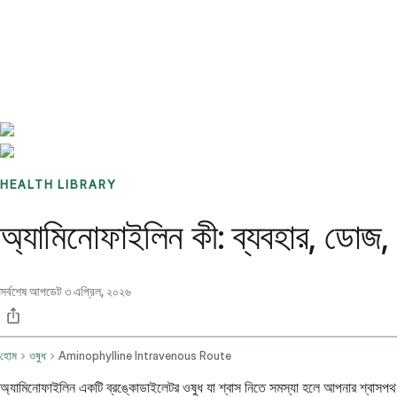
Benchmarks
Stories
FAQ
Sign up / Log in
HEALTH LIBRARY
অ্যামিনোফাইলিন কী: ব্যবহার, ডোজ, প
সর্বশেষ আপডেট
৩ এপ্রিল, ২০২৬
হোম
ওষুধ
Aminophylline Intravenous Route
অ্যামিনোফাইলিন একটি ব্রঙ্কোডাইলেটর ওষুধ যা শ্বাস নিতে সমস্যা হলে আপনার শ্বাসপথ খ