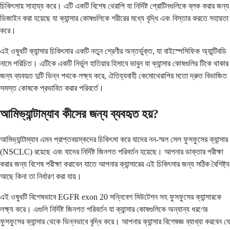
চিকিৎসায় সাহায্য করে। এটি একটি বিশেষ থেরাপি যা নির্দিষ্ট প্রোটিনগুলিকে ব্লক করার জন্য
ডিজাইন করা হয়েছে যা ক্যান্সার কোষগুলিকে শরীরের মধ্যে বৃদ্ধি এবং বিস্তার করতে সহায়তা
করে।
এই ওষুধটি ক্যান্সার চিকিৎসার একটি নতুন শ্রেণীর অন্তর্ভুক্ত, যা বাইস্পেসিফিক অ্যান্টিবডি
নামে পরিচিত। এটিকে একটি নির্ভুল হাতিয়ার হিসাবে ভাবুন যা ক্যান্সার কোষগুলির টিকে থাকার
জন্য ব্যবহৃত দুটি ভিন্ন পথকে লক্ষ্য করে, ঐতিহ্যবাহী কেমোথেরাপির মতো দ্রুত বিভাজিত
সমস্ত কোষকে প্রভাবিত করার পরিবর্তে।
আমিভ্যান্টাম্যাব কীসের জন্য ব্যবহৃত হয়?
আমিভ্যান্টাম্যাব এমন প্রাপ্তবয়স্কদের চিকিৎসা করে যাদের নন-স্মল সেল ফুসফুসের ক্যান্সার
(NSCLC) রয়েছে এবং যাদের নির্দিষ্ট জিনগত পরিবর্তন হয়েছে। আপনার ডাক্তার পরীক্ষা
করার জন্য বিশেষ পরীক্ষা করাবেন যাতে আপনার ক্যান্সারের এই চিকিৎসার জন্য সঠিক বৈশিষ্ট্য
আছে কিনা তা নির্ধারণ করা যায়।
এই ওষুধটি বিশেষভাবে EGFR exon 20 সন্নিবেশ মিউটেশন সহ ফুসফুসের ক্যান্সারকে
লক্ষ্য করে। এগুলি নির্দিষ্ট জিনগত পরিবর্তন যা ক্যান্সার কোষগুলিকে অন্যান্য ধরণের
ফুসফুসের ক্যান্সার থেকে ভিন্নভাবে বৃদ্ধি করে। আপনার ক্যান্সার বিশেষজ্ঞ ব্যাখ্যা করবেন যে