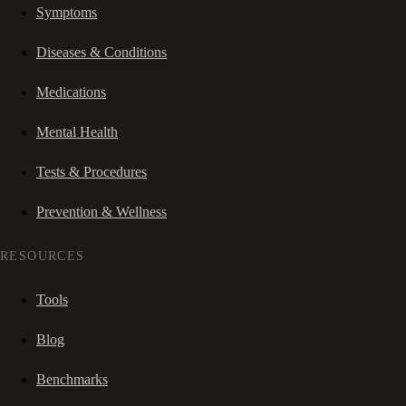
Symptoms
Diseases & Conditions
Medications
Mental Health
Tests & Procedures
Prevention & Wellness
RESOURCES
Tools
Blog
Benchmarks