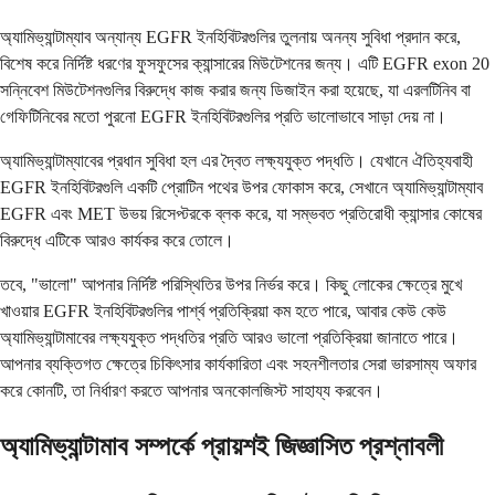
অ্যামিভ্যান্টাম্যাব অন্যান্য EGFR ইনহিবিটরগুলির তুলনায় অনন্য সুবিধা প্রদান করে,
বিশেষ করে নির্দিষ্ট ধরণের ফুসফুসের ক্যান্সারের মিউটেশনের জন্য। এটি EGFR exon 20
সন্নিবেশ মিউটেশনগুলির বিরুদ্ধে কাজ করার জন্য ডিজাইন করা হয়েছে, যা এরলটিনিব বা
গেফিটিনিবের মতো পুরনো EGFR ইনহিবিটরগুলির প্রতি ভালোভাবে সাড়া দেয় না।
অ্যামিভ্যান্টাম্যাবের প্রধান সুবিধা হল এর দ্বৈত লক্ষ্যযুক্ত পদ্ধতি। যেখানে ঐতিহ্যবাহী
EGFR ইনহিবিটরগুলি একটি প্রোটিন পথের উপর ফোকাস করে, সেখানে অ্যামিভ্যান্টাম্যাব
EGFR এবং MET উভয় রিসেপ্টরকে ব্লক করে, যা সম্ভবত প্রতিরোধী ক্যান্সার কোষের
বিরুদ্ধে এটিকে আরও কার্যকর করে তোলে।
তবে, "ভালো" আপনার নির্দিষ্ট পরিস্থিতির উপর নির্ভর করে। কিছু লোকের ক্ষেত্রে মুখে
খাওয়ার EGFR ইনহিবিটরগুলির পার্শ্ব প্রতিক্রিয়া কম হতে পারে, আবার কেউ কেউ
অ্যামিভ্যান্টামাবের লক্ষ্যযুক্ত পদ্ধতির প্রতি আরও ভালো প্রতিক্রিয়া জানাতে পারে।
আপনার ব্যক্তিগত ক্ষেত্রে চিকিৎসার কার্যকারিতা এবং সহনশীলতার সেরা ভারসাম্য অফার
করে কোনটি, তা নির্ধারণ করতে আপনার অনকোলজিস্ট সাহায্য করবেন।
অ্যামিভ্যান্টামাব সম্পর্কে প্রায়শই জিজ্ঞাসিত প্রশ্নাবলী