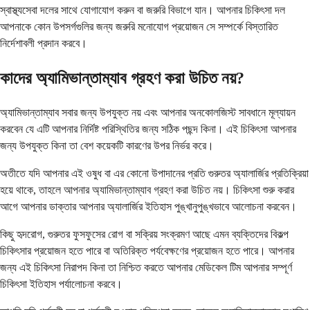
স্বাস্থ্যসেবা দলের সাথে যোগাযোগ করুন বা জরুরি বিভাগে যান। আপনার চিকিৎসা দল
আপনাকে কোন উপসর্গগুলির জন্য জরুরি মনোযোগ প্রয়োজন সে সম্পর্কে বিস্তারিত
নির্দেশাবলী প্রদান করবে।
কাদের অ্যামিভান্তাম্যাব গ্রহণ করা উচিত নয়?
অ্যামিভান্তাম্যাব সবার জন্য উপযুক্ত নয় এবং আপনার অনকোলজিস্ট সাবধানে মূল্যায়ন
করবেন যে এটি আপনার নির্দিষ্ট পরিস্থিতির জন্য সঠিক পছন্দ কিনা। এই চিকিৎসা আপনার
জন্য উপযুক্ত কিনা তা বেশ কয়েকটি কারণের উপর নির্ভর করে।
অতীতে যদি আপনার এই ওষুধ বা এর কোনো উপাদানের প্রতি গুরুতর অ্যালার্জির প্রতিক্রিয়া
হয়ে থাকে, তাহলে আপনার অ্যামিভান্তাম্যাব গ্রহণ করা উচিত নয়। চিকিৎসা শুরু করার
আগে আপনার ডাক্তার আপনার অ্যালার্জির ইতিহাস পুঙ্খানুপুঙ্খভাবে আলোচনা করবেন।
কিছু হৃদরোগ, গুরুতর ফুসফুসের রোগ বা সক্রিয় সংক্রমণ আছে এমন ব্যক্তিদের বিকল্প
চিকিৎসার প্রয়োজন হতে পারে বা অতিরিক্ত পর্যবেক্ষণের প্রয়োজন হতে পারে। আপনার
জন্য এই চিকিৎসা নিরাপদ কিনা তা নিশ্চিত করতে আপনার মেডিকেল টিম আপনার সম্পূর্ণ
চিকিৎসা ইতিহাস পর্যালোচনা করবে।