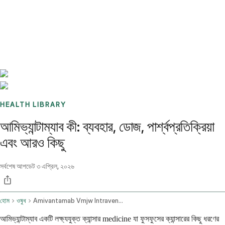
Benchmarks
Stories
FAQ
Sign up / Log in
HEALTH LIBRARY
আমিভ্যান্টাম্যাব কী: ব্যবহার, ডোজ, পার্শ্বপ্রতিক্রিয়া
এবং আরও কিছু
সর্বশেষ আপডেট
৩ এপ্রিল, ২০২৬
হোম
ওষুধ
Amivantamab Vmjw Intravenous Route
আমিভ্যান্টাম্যাব একটি লক্ষ্যযুক্ত ক্যান্সার medicine যা ফুসফুসের ক্যান্সারের কিছু ধরণের