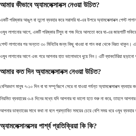
আমার কীভাবে অ্যামলেক্সানক্স নেওয়া উচিত?
একটি পরিষ্কার আঙুল বা তুলো ব্যবহার করে সরাসরি ঘা-এর উপরে অ্যামলেক্সানক্স পেস্ট লা
ওষুধ লাগানোর আগে, একটি পরিষ্কার টিস্যু বা গজ দিয়ে আলতো করে ঘা-এর জায়গাটি শুকি
পেস্ট লাগানোর পর অন্তত ৩০ মিনিটের জন্য কিছু খাওয়া বা পান করা থেকে বিরত থাকুন। এটি
ওষুধ লাগানোর আগে এবং পরে আপনার হাত ভালোভাবে ধুয়ে নিন। এটি ব্যাকটেরিয়া ছড়ানো প
আমার কত দিন অ্যামলেক্সানক্স নেওয়া উচিত?
বেশিরভাগ মানুষ ৭-১০ দিন বা ঘা সম্পূর্ণরূপে সেরে না যাওয়া পর্যন্ত অ্যামলেক্সানক্স ব্
নিয়মিত ব্যবহারের ৩-৪ দিনের মধ্যে যদি আপনার ঘা ভালো হতে শুরু না করে, তাহলে আপনার
আপনার ডাক্তারের সাথে কথা না বলে প্রস্তাবিত সময়ের চেয়ে বেশি সময় ধরে ওষুধ ব্যবহার ক
অ্যামলেক্সানক্সের পার্শ্ব প্রতিক্রিয়া কি কি?