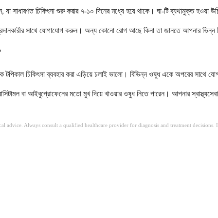
ারেন, যা সাধারণত চিকিৎসা শুরু করার ৭-১০ দিনের মধ্যে হয়ে থাকে। ঘা-টি ব্যথামুক্ত হওয়া
বা প্রদানকারীর সাথে যোগাযোগ করুন। অন্য কোনো রোগ আছে কিনা তা জানতে আপনার ভিন্ন চ
?
ক টপিকাল চিকিৎসা ব্যবহার করা এড়িয়ে চলাই ভালো। বিভিন্ন ওষুধ একে অপরের সাথে যো
ারাসিটামল বা আইবুপ্রোফেনের মতো মুখ দিয়ে খাওয়ার ওষুধ নিতে পারেন। আপনার স্বাস্থ্যসেব
ical advice. Always consult a qualified healthcare provider for diagnosis and treatment decisions