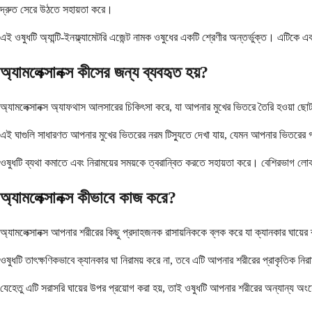
দ্রুত সেরে উঠতে সহায়তা করে।
এই ওষুধটি অ্যান্টি-ইনফ্ল্যামেটরি এজেন্ট নামক ওষুধের একটি শ্রেণীর অন্তর্ভুক্ত। এটিকে 
অ্যামলেক্সানক্স কীসের জন্য ব্যবহৃত হয়?
অ্যামলেক্সানক্স অ্যাফথাস আলসারের চিকিৎসা করে, যা আপনার মুখের ভিতরে তৈরি হওয়া ছো
এই ঘাগুলি সাধারণত আপনার মুখের ভিতরের নরম টিস্যুতে দেখা যায়, যেমন আপনার ভিতরের গাল,
ওষুধটি ব্যথা কমাতে এবং নিরাময়ের সময়কে ত্বরান্বিত করতে সহায়তা করে। বেশিরভাগ লোক দ
অ্যামলেক্সানক্স কীভাবে কাজ করে?
অ্যামলেক্সানক্স আপনার শরীরের কিছু প্রদাহজনক রাসায়নিককে ব্লক করে যা ক্যানকার ঘায়ে
ওষুধটি তাৎক্ষণিকভাবে ক্যানকার ঘা নিরাময় করে না, তবে এটি আপনার শরীরের প্রাকৃতিক নি
যেহেতু এটি সরাসরি ঘায়ের উপর প্রয়োগ করা হয়, তাই ওষুধটি আপনার শরীরের অন্যান্য অ