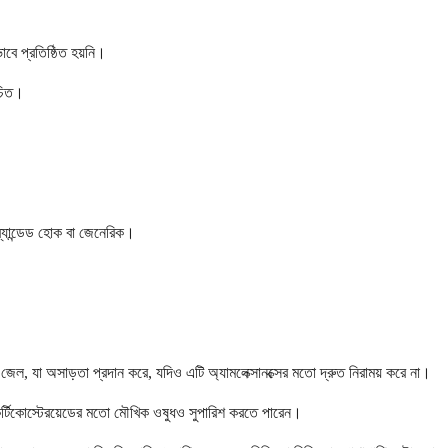
বে প্রতিষ্ঠিত হয়নি।
উচিত।
্র্যান্ডেড হোক বা জেনেরিক।
 জেল, যা অসাড়তা প্রদান করে, যদিও এটি অ্যামলেক্সানক্সের মতো দ্রুত নিরাময় করে না।
য কর্টিকোস্টেরয়েডের মতো মৌখিক ওষুধও সুপারিশ করতে পারেন।