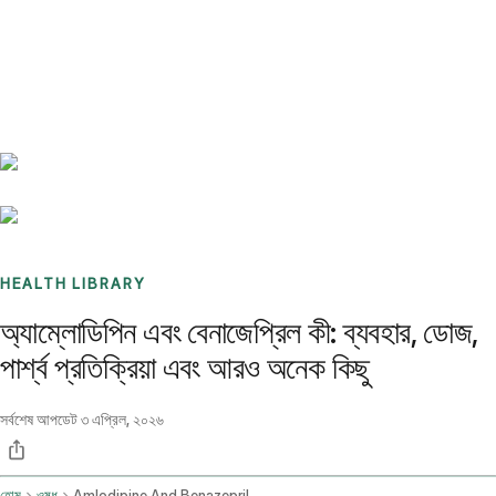
Benchmarks
Stories
FAQ
Sign up / Log in
HEALTH LIBRARY
অ্যাম্লোডিপিন এবং বেনাজেপ্রিল কী: ব্যবহার, ডোজ,
পার্শ্ব প্রতিক্রিয়া এবং আরও অনেক কিছু
সর্বশেষ আপডেট
৩ এপ্রিল, ২০২৬
হোম
ওষুধ
Amlodipine And Benazepril Oral Route