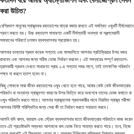
কতদিন ধরে আমার অ্যাম্লোডিপিন এবং বেনাজেপ্রিল সেবন
করা উচিত?
বেশিরভাগ মানুষের স্বাস্থ্যকর রক্তচাপের মাত্রা বজায় রাখতে এই সমন্বিত ওষুধটি দীর্ঘমেয়াদে
গ্রহণ করতে হয়। উচ্চ রক্তচাপ সাধারণত একটি দীর্ঘস্থায়ী অবস্থা যা স্বল্পমেয়াদী
সমাধানের পরিবর্তে চলমান ব্যবস্থাপনার প্রয়োজন হয়।
আপনার ডাক্তার প্রথম কয়েক সপ্তাহ এবং মাসগুলিতে আপনার প্রতিক্রিয়ার উপর নজর
রাখবেন এবং আপনার জন্য সঠিক ডোজ নির্ধারণ করবেন। এই সমন্বয়ের সম্পূর্ণ রক্তচাপ-
হ্রাসকারী প্রভাব দেখতে সাধারণত প্রায় ২-৪ সপ্তাহ সময় লাগে, তাই তাৎক্ষণিক পরিবর্তন
লক্ষ্য না করলে হতাশ হবেন না।
কিছু লোককে সারা জীবন রক্তচাপের ওষুধ খেতে হতে পারে, আবার কেউ কেউ জীবনযাত্রার
পরিবর্তন বা অন্যান্য স্বাস্থ্যগত কারণের উপর ভিত্তি করে অবশেষে তাদের ডোজ কমাতে বা
ওষুধ পরিবর্তন করতে পারে। আপনার স্বাস্থ্যসেবা প্রদানকারীর সাথে নিয়মিত স্বাস্থ্য পরীক্ষা
আপনার নির্দিষ্ট পরিস্থিতির জন্য সেরা কী তা নির্ধারণ করতে সহায়তা করবে।
আপনি যদি খাদ্য, ব্যায়াম এবং স্ট্রেস ব্যবস্থাপনার মতো জীবনযাত্রার পরিবর্তনে কাজ করেন
তবে এই প্রচেষ্টাগুলি সম্ভবত আপনাকে কম ডোজ নিতে সাহায্য করতে পারে। তবে, নিজে
থেকে কখনোই এই সিদ্ধান্ত নেবেন না। আপনার চিকিৎসার পরিকল্পনা নিরাপদে সমন্বয়