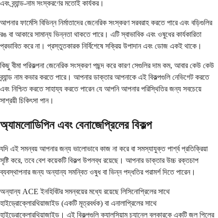
এবং ব্র্যান্ড-নাম সংস্করণের মতোই কার্যকর।
আপনার ফার্মেসি বিভিন্ন নির্মাতাদের জেনেরিক সংস্করণ সরবরাহ করতে পারে এবং বড়িগুলির
রঙ বা আকারে সামান্য ভিন্নতা থাকতে পারে। এটি স্বাভাবিক এবং ওষুধের কার্যকারিতা
প্রভাবিত করে না। প্রস্তুতকারক নির্বিশেষে সক্রিয় উপাদান এবং ডোজ একই থাকে।
কিছু বীমা পরিকল্পনা জেনেরিক সংস্করণ পছন্দ করে কারণ সেগুলির দাম কম, আবার কেউ কেউ
ব্র্যান্ড নাম কভার করতে পারে। আপনার ডাক্তার আপনাকে এই বিকল্পগুলি নেভিগেট করতে
এবং নিশ্চিত করতে সাহায্য করতে পারেন যে আপনি আপনার পরিস্থিতির জন্য সবচেয়ে
সাশ্রয়ী চিকিৎসা পান।
অ্যামলোডিপিন এবং বেনাজেপ্রিলের বিকল্প
যদি এই সমন্বয় আপনার জন্য ভালোভাবে কাজ না করে বা সমস্যাযুক্ত পার্শ্ব প্রতিক্রিয়া
সৃষ্টি করে, তবে বেশ কয়েকটি বিকল্প উপলব্ধ রয়েছে। আপনার ডাক্তার উচ্চ রক্তচাপ
ব্যবস্থাপনার জন্য অন্যান্য সমন্বিত ওষুধ বা ভিন্ন পদ্ধতির পরামর্শ দিতে পারেন।
অন্যান্য ACE ইনহিবিটর সমন্বয়ের মধ্যে রয়েছে লিসিনোপ্রিলের সাথে
হাইড্রোক্লোরথিয়াজাইড (একটি মূত্রবর্ধক) বা এনালাপ্রিলের সাথে
হাইড্রোক্লোরথিয়াজাইড। এই বিকল্পগুলি ক্যালসিয়াম চ্যানেল ব্লকারকে একটি জল পিলের