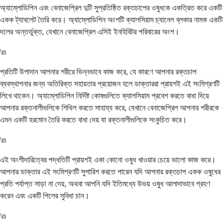
অ্যাম্লোডিপিন এবং বেনাজেপ্রিল দুটি সুপ্রতিষ্ঠিত রক্তচাপের ওষুধকে একত্রিত করে একটি
একক ট্যাবলেট তৈরি করে। অ্যাম্লোডিপিন অংশটি ক্যালসিয়াম চ্যানেল ব্লকার নামক একটি
দলের অন্তর্ভুক্ত, যেখানে বেনাজেপ্রিল এসিই ইনহিবিটর পরিবারের অংশ।
\n
প্রতিটি উপাদান আপনার শরীরে ভিন্নভাবে কাজ করে, যে কারণে আপনার রক্তচাপ
ব্যবস্থাপনার জন্য অতিরিক্ত সহায়তার প্রয়োজন হলে ডাক্তাররা প্রায়শই এই সংমিশ্রণটি
লিখে থাকেন। অ্যাম্লোডিপিন নির্দিষ্ট কোষগুলিতে ক্যালসিয়াম প্রবেশ করতে বাধা দিয়ে
আপনার রক্তনালীগুলিকে শিথিল করতে সাহায্য করে, যেখানে বেনাজেপ্রিল আপনার শরীরকে
এমন একটি হরমোন তৈরি করতে বাধা দেয় যা রক্তনালীগুলিকে সংকুচিত করে।
\n
এই অংশীদারিত্বের পদ্ধতিটি প্রায়শই একা কোনো ওষুধ খাওয়ার চেয়ে ভালো কাজ করে।
আপনার ডাক্তার এই সংমিশ্রণটি সুপারিশ করতে পারেন যদি আপনার রক্তচাপ একক ওষুধের
প্রতি পর্যাপ্ত সাড়া না দেয়, অথবা আপনি যদি ইতিমধ্যে উভয় ওষুধ আলাদাভাবে গ্রহণ
করেন এবং একটি পিলের সুবিধা চান।
\n