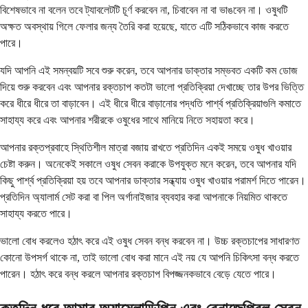
বিশেষভাবে না বলেন তবে ট্যাবলেটটি চূর্ণ করবেন না, চিবাবেন না বা ভাঙবেন না। ওষুধটি
অক্ষত অবস্থায় গিলে ফেলার জন্য তৈরি করা হয়েছে, যাতে এটি সঠিকভাবে কাজ করতে
পারে।
যদি আপনি এই সমন্বয়টি সবে শুরু করেন, তবে আপনার ডাক্তার সম্ভবত একটি কম ডোজ
দিয়ে শুরু করবেন এবং আপনার রক্তচাপ কতটা ভালো প্রতিক্রিয়া দেখাচ্ছে তার উপর ভিত্তি
করে ধীরে ধীরে তা বাড়াবেন। এই ধীরে ধীরে বাড়ানোর পদ্ধতি পার্শ্ব প্রতিক্রিয়াগুলি কমাতে
সাহায্য করে এবং আপনার শরীরকে ওষুধের সাথে মানিয়ে নিতে সহায়তা করে।
আপনার রক্তপ্রবাহে স্থিতিশীল মাত্রা বজায় রাখতে প্রতিদিন একই সময়ে ওষুধ খাওয়ার
চেষ্টা করুন। অনেকেই সকালে ওষুধ সেবন করাকে উপযুক্ত মনে করেন, তবে আপনার যদি
কিছু পার্শ্ব প্রতিক্রিয়া হয় তবে আপনার ডাক্তার সন্ধ্যায় ওষুধ খাওয়ার পরামর্শ দিতে পারেন।
প্রতিদিন অ্যালার্ম সেট করা বা পিল অর্গানাইজার ব্যবহার করা আপনাকে নিয়মিত থাকতে
সাহায্য করতে পারে।
ভালো বোধ করলেও হঠাৎ করে এই ওষুধ সেবন বন্ধ করবেন না। উচ্চ রক্তচাপের সাধারণত
কোনো উপসর্গ থাকে না, তাই ভালো বোধ করা মানে এই নয় যে আপনি চিকিৎসা বন্ধ করতে
পারেন। হঠাৎ করে বন্ধ করলে আপনার রক্তচাপ বিপজ্জনকভাবে বেড়ে যেতে পারে।