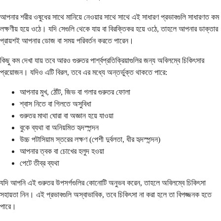
আপনার শরীর ওষুধের সাথে মানিয়ে নেওয়ার সাথে সাথে এই সাধারণ প্রভাবগুলি সাধারণত কম
লক্ষণীয় হয়ে ওঠে। যদি সেগুলি থেকে যায় বা বিরক্তিকর হয়ে ওঠে, তাহলে আপনার ডাক্তার
প্রায়শই আপনার ডোজ বা সময় পরিবর্তন করতে পারেন।
কিছু কম দেখা যায় তবে আরও গুরুতর পার্শ্বপ্রতিক্রিয়াগুলির জন্য অবিলম্বে চিকিৎসার
প্রয়োজন। যদিও এটি বিরল, তবে এর মধ্যে অন্তর্ভুক্ত থাকতে পারে:
আপনার মুখ, ঠোঁট, জিভ বা গলার গুরুতর ফোলা
শ্বাস নিতে বা গিলতে অসুবিধা
গুরুতর মাথা ঘোরা বা অজ্ঞান হয়ে যাওয়া
বুকে ব্যথা বা অনিয়মিত হৃদস্পন্দন
উচ্চ পটাসিয়াম স্তরের লক্ষণ (পেশী দুর্বলতা, ধীর হৃদস্পন্দন)
আপনার ত্বক বা চোখের হলুদ হওয়া
পেটে তীব্র ব্যথা
যদি আপনি এই গুরুতর উপসর্গগুলির কোনোটি অনুভব করেন, তাহলে অবিলম্বে চিকিৎসা
সহায়তা নিন। এই প্রভাবগুলি অস্বাভাবিক, তবে চিকিৎসা না করা হলে তা বিপজ্জনক হতে
পারে।