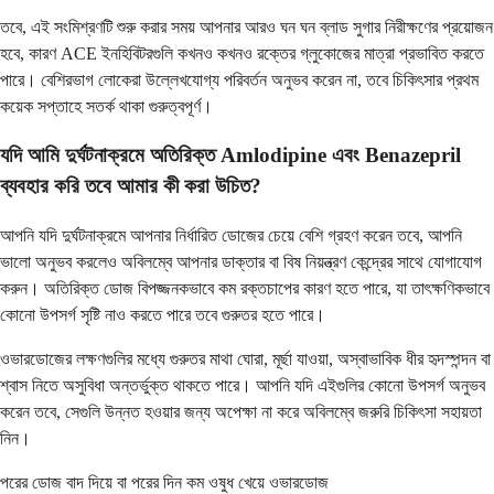
তবে, এই সংমিশ্রণটি শুরু করার সময় আপনার আরও ঘন ঘন ব্লাড সুগার নিরীক্ষণের প্রয়োজন
হবে, কারণ ACE ইনহিবিটরগুলি কখনও কখনও রক্তের গ্লুকোজের মাত্রা প্রভাবিত করতে
পারে। বেশিরভাগ লোকেরা উল্লেখযোগ্য পরিবর্তন অনুভব করেন না, তবে চিকিৎসার প্রথম
কয়েক সপ্তাহে সতর্ক থাকা গুরুত্বপূর্ণ।
যদি আমি দুর্ঘটনাক্রমে অতিরিক্ত Amlodipine এবং Benazepril
ব্যবহার করি তবে আমার কী করা উচিত?
আপনি যদি দুর্ঘটনাক্রমে আপনার নির্ধারিত ডোজের চেয়ে বেশি গ্রহণ করেন তবে, আপনি
ভালো অনুভব করলেও অবিলম্বে আপনার ডাক্তার বা বিষ নিয়ন্ত্রণ কেন্দ্রের সাথে যোগাযোগ
করুন। অতিরিক্ত ডোজ বিপজ্জনকভাবে কম রক্তচাপের কারণ হতে পারে, যা তাৎক্ষণিকভাবে
কোনো উপসর্গ সৃষ্টি নাও করতে পারে তবে গুরুতর হতে পারে।
ওভারডোজের লক্ষণগুলির মধ্যে গুরুতর মাথা ঘোরা, মূর্ছা যাওয়া, অস্বাভাবিক ধীর হৃদস্পন্দন বা
শ্বাস নিতে অসুবিধা অন্তর্ভুক্ত থাকতে পারে। আপনি যদি এইগুলির কোনো উপসর্গ অনুভব
করেন তবে, সেগুলি উন্নত হওয়ার জন্য অপেক্ষা না করে অবিলম্বে জরুরি চিকিৎসা সহায়তা
নিন।
পরের ডোজ বাদ দিয়ে বা পরের দিন কম ওষুধ খেয়ে ওভারডোজ