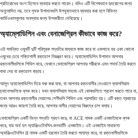
প্রতিরোধের অংশ হিসেবে ব্যবহার করতে পারেন। যদিও এটি বিশেষভাবে হৃদরোগের জন্য
অনুমোদিত নয়, তবে পৃথক উপাদানগুলি উপযুক্তভাবে ব্যবহার করা হলে বিভিন্ন
কার্ডিওভাসকুলার অবস্থার জন্য উপকারীতা দেখিয়েছে।
অ্যাম্লোডিপিন এবং বেনাজেপ্রিল কীভাবে কাজ করে?
এই সমন্বিত ওষুধটি দুটি পরিপূরক পদ্ধতির মাধ্যমে কাজ করে যা একসাথে হয় একা কোনো
ওষুধের চেয়ে শক্তিশালী রক্তচাপ নিয়ন্ত্রণ করে। অ্যাম্লোডিপিন উপাদান আপনার
রক্তনালীগুলিকে শিথিল করে, যেখানে বেনাজেপ্রিল আপনার শরীরকে এমন পদার্থ তৈরি করতে
বাধা দেয় যা রক্তচাপ বাড়ায়।
আসুন অ্যাম্লোডিপিন দিয়ে শুরু করা যাক, যা আপনার রক্তনালীর দেওয়ালে ক্যালসিয়াম
চ্যানেলগুলিকে ব্লক করে। যখন ক্যালসিয়াম সহজে এই কোষগুলিতে প্রবেশ করতে পারে না,
তখন আপনার রক্তনালীর দেয়ালের পেশীগুলি শিথিল এবং প্রসারিত হয়। এটি রক্ত ​​প্রবাহের
জন্য আরও জায়গা তৈরি করে, আপনার নালীর দেয়ালের বিরুদ্ধে চাপ কমায়।
বেনাজেপ্রিল একটি ভিন্ন পদ্ধতি গ্রহণ করে, যা ACE নামক একটি এনজাইমকে ব্লক
করে, যার অর্থ হল অ্যাঞ্জিওটেনসিন-কনভার্টিং এনজাইম। এই এনজাইম সাধারণত
অ্যাঞ্জিওটেনসিন II নামক একটি হরমোন তৈরি করতে সাহায্য করে, যা রক্তনালীগুলিকে