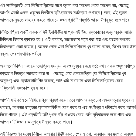
এই সংমিশ্রণটি একা লিসিনোপ্রিলের সাথে তুলনা করা আপেল থেকে আপেল নয়, যেহেতু
আপনি একটি একক ওষুধের বিপরীতে দুটি-ড্রাগের সংমিশ্রণ দেখছেন। তবে, এই তুলনা
আপনাকে বুঝতে সাহায্য করতে পারে যে কখন প্রতিটি পদ্ধতি আরও উপযুক্ত হতে পারে।
লিসিনোপ্রিল একটি একক এসিই ইনহিবিটর যা প্রায়শই উচ্চ রক্তচাপের জন্য প্রথম সারির
চিকিৎসা হিসাবে ব্যবহৃত হয়। এটি কার্যকর, ভালোভাবে সহ্য করা যায় এবং কয়েক দশকের
নিরাপত্তা ডেটা রয়েছে। অনেক লোক একা লিসিনোপ্রিলে খুব ভালো করেন, বিশেষ করে উচ্চ
রক্তচাপের প্রাথমিক পর্যায়ে।
অ্যামলোডিপিন এবং বেনাজেপ্রিল সমন্বয় আরও মূল্যবান হয়ে ওঠে যখন একক ওষুধ পর্যাপ্ত
রক্তচাপ নিয়ন্ত্রণ সরবরাহ করে না। যেহেতু এতে বেনাজেপ্রিল (যা লিসিনোপ্রিলের খুব
অনুরূপ) এবং অ্যামলোডিপিন রয়েছে, তাই এটি সাধারণত একা লিসিনোপ্রিলের চেয়ে
শক্তিশালী রক্তচাপ হ্রাস করে।
আপনি যদি বর্তমানে লিসিনোপ্রিল গ্রহণ করেন তবে আপনার রক্তচাপ লক্ষ্যমাত্রার স্তরে না
থাকলে, আপনার ডাক্তার অ্যামলোডিপিন যোগ করার বা এই সংমিশ্রণে পরিবর্তন করার পরামর্শ
দিতে পারেন। এই পদ্ধতিটি দুটি পৃথক বড়ি খাওয়ার চেয়ে বেশি সুবিধাজনক হতে পারে এবং
আপনার চিকিৎসার আনুগত্য উন্নত করতে পারে।
এই বিকল্পগুলির মধ্যে নির্বাচন আপনার নির্দিষ্ট রক্তচাপের মাত্রা, অন্যান্য স্বাস্থ্যগত অবস্থা