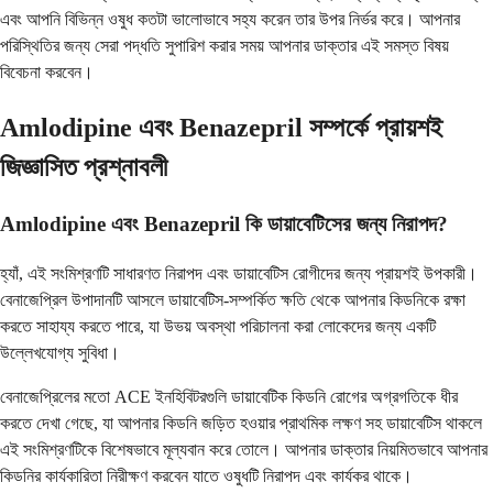
এবং আপনি বিভিন্ন ওষুধ কতটা ভালোভাবে সহ্য করেন তার উপর নির্ভর করে। আপনার
পরিস্থিতির জন্য সেরা পদ্ধতি সুপারিশ করার সময় আপনার ডাক্তার এই সমস্ত বিষয়
বিবেচনা করবেন।
Amlodipine এবং Benazepril সম্পর্কে প্রায়শই
জিজ্ঞাসিত প্রশ্নাবলী
Amlodipine এবং Benazepril কি ডায়াবেটিসের জন্য নিরাপদ?
হ্যাঁ, এই সংমিশ্রণটি সাধারণত নিরাপদ এবং ডায়াবেটিস রোগীদের জন্য প্রায়শই উপকারী।
বেনাজেপ্রিল উপাদানটি আসলে ডায়াবেটিস-সম্পর্কিত ক্ষতি থেকে আপনার কিডনিকে রক্ষা
করতে সাহায্য করতে পারে, যা উভয় অবস্থা পরিচালনা করা লোকেদের জন্য একটি
উল্লেখযোগ্য সুবিধা।
বেনাজেপ্রিলের মতো ACE ইনহিবিটরগুলি ডায়াবেটিক কিডনি রোগের অগ্রগতিকে ধীর
করতে দেখা গেছে, যা আপনার কিডনি জড়িত হওয়ার প্রাথমিক লক্ষণ সহ ডায়াবেটিস থাকলে
এই সংমিশ্রণটিকে বিশেষভাবে মূল্যবান করে তোলে। আপনার ডাক্তার নিয়মিতভাবে আপনার
কিডনির কার্যকারিতা নিরীক্ষণ করবেন যাতে ওষুধটি নিরাপদ এবং কার্যকর থাকে।