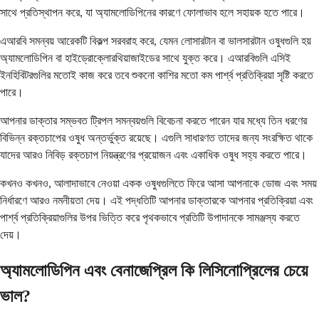
সাথে প্রতিস্থাপন করে, যা অ্যামলোডিপিনের কারণে ফোলাভাব হলে সহায়ক হতে পারে।
এআরবি সমন্বয় আরেকটি বিকল্প সরবরাহ করে, যেমন লোসারটান বা ভালসারটান ওষুধগুলি হয়
অ্যামলোডিপিন বা হাইড্রোক্লোরথিয়াজাইডের সাথে যুক্ত করে। এআরবিগুলি এসিই
ইনহিবিটরগুলির মতোই কাজ করে তবে শুকনো কাশির মতো কম পার্শ্ব প্রতিক্রিয়া সৃষ্টি করতে
পারে।
আপনার ডাক্তার সম্ভবত ট্রিপল সমন্বয়গুলি বিবেচনা করতে পারেন যার মধ্যে তিন ধরণের
বিভিন্ন রক্তচাপের ওষুধ অন্তর্ভুক্ত রয়েছে। এগুলি সাধারণত তাদের জন্য সংরক্ষিত থাকে
যাদের আরও নিবিড় রক্তচাপ নিয়ন্ত্রণের প্রয়োজন এবং একাধিক ওষুধ সহ্য করতে পারে।
কখনও কখনও, আলাদাভাবে নেওয়া একক ওষুধগুলিতে ফিরে আসা আপনাকে ডোজ এবং সময়
নির্ধারণে আরও নমনীয়তা দেয়। এই পদ্ধতিটি আপনার ডাক্তারকে আপনার প্রতিক্রিয়া এবং
পার্শ্ব প্রতিক্রিয়াগুলির উপর ভিত্তি করে পৃথকভাবে প্রতিটি উপাদানকে সামঞ্জস্য করতে
দেয়।
অ্যামলোডিপিন এবং বেনাজেপ্রিল কি লিসিনোপ্রিলের চেয়ে
ভাল?