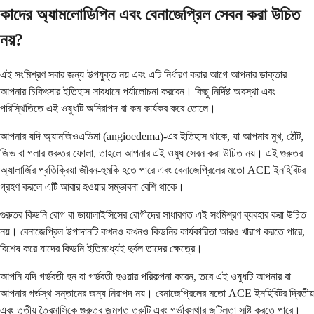
কাদের অ্যামলোডিপিন এবং বেনাজেপ্রিল সেবন করা উচিত
নয়?
এই সংমিশ্রণ সবার জন্য উপযুক্ত নয় এবং এটি নির্ধারণ করার আগে আপনার ডাক্তার
আপনার চিকিৎসার ইতিহাস সাবধানে পর্যালোচনা করবেন। কিছু নির্দিষ্ট অবস্থা এবং
পরিস্থিতিতে এই ওষুধটি অনিরাপদ বা কম কার্যকর করে তোলে।
আপনার যদি অ্যানজিওএডিমা (angioedema)-এর ইতিহাস থাকে, যা আপনার মুখ, ঠোঁট,
জিভ বা গলার গুরুতর ফোলা, তাহলে আপনার এই ওষুধ সেবন করা উচিত নয়। এই গুরুতর
অ্যালার্জির প্রতিক্রিয়া জীবন-হুমকি হতে পারে এবং বেনাজেপ্রিলের মতো ACE ইনহিবিটর
গ্রহণ করলে এটি আবার হওয়ার সম্ভাবনা বেশি থাকে।
গুরুতর কিডনি রোগ বা ডায়ালাইসিসের রোগীদের সাধারণত এই সংমিশ্রণ ব্যবহার করা উচিত
নয়। বেনাজেপ্রিল উপাদানটি কখনও কখনও কিডনির কার্যকারিতা আরও খারাপ করতে পারে,
বিশেষ করে যাদের কিডনি ইতিমধ্যেই দুর্বল তাদের ক্ষেত্রে।
আপনি যদি গর্ভবতী হন বা গর্ভবতী হওয়ার পরিকল্পনা করেন, তবে এই ওষুধটি আপনার বা
আপনার গর্ভস্থ সন্তানের জন্য নিরাপদ নয়। বেনাজেপ্রিলের মতো ACE ইনহিবিটর দ্বিতীয়
এবং তৃতীয় ত্রৈমাসিকে গুরুতর জন্মগত ত্রুটি এবং গর্ভাবস্থার জটিলতা সৃষ্টি করতে পারে।