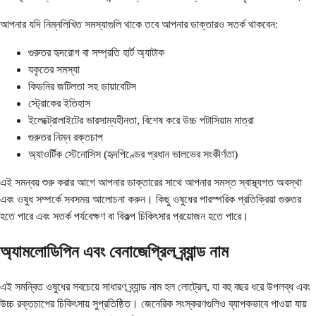
আপনার যদি নিম্নলিখিত সমস্যাগুলি থাকে তবে আপনার ডাক্তারও সতর্ক থাকবেন:
গুরুতর হৃদরোগ বা সম্প্রতি হার্ট অ্যাটাক
যকৃতের সমস্যা
কিডনির জটিলতা সহ ডায়াবেটিস
স্ট্রোকের ইতিহাস
ইলেক্ট্রোলাইটের ভারসাম্যহীনতা, বিশেষ করে উচ্চ পটাসিয়াম মাত্রা
গুরুতর নিম্ন রক্তচাপ
অ্যাওর্টিক স্টেনোসিস (হৃদপিণ্ডের প্রধান ভালভের সংকীর্ণতা)
এই সমন্বয় শুরু করার আগে আপনার ডাক্তারের সাথে আপনার সমস্ত স্বাস্থ্যগত অবস্থা
এবং ওষুধ সম্পর্কে সবসময় আলোচনা করুন। কিছু ওষুধের পারস্পরিক প্রতিক্রিয়া গুরুতর
হতে পারে এবং সতর্ক পর্যবেক্ষণ বা বিকল্প চিকিৎসার প্রয়োজন হতে পারে।
অ্যামলোডিপিন এবং বেনাজেপ্রিল ব্র্যান্ড নাম
এই সমন্বিত ওষুধের সবচেয়ে সাধারণ ব্র্যান্ড নাম হল লোট্রেল, যা বহু বছর ধরে উপলব্ধ এবং
উচ্চ রক্তচাপের চিকিৎসায় সুপ্রতিষ্ঠিত। জেনেরিক সংস্করণগুলিও ব্যাপকভাবে পাওয়া যায়