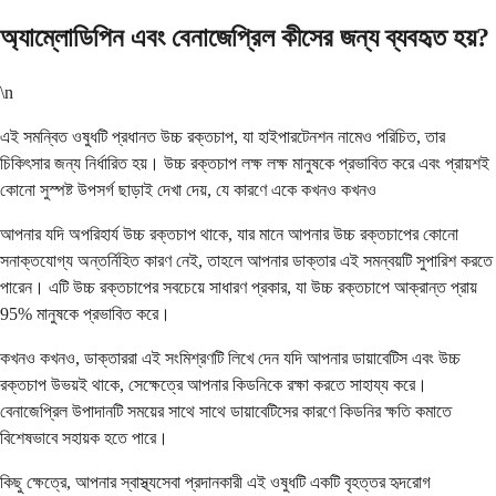
অ্যাম্লোডিপিন এবং বেনাজেপ্রিল কীসের জন্য ব্যবহৃত হয়?
\n
এই সমন্বিত ওষুধটি প্রধানত উচ্চ রক্তচাপ, যা হাইপারটেনশন নামেও পরিচিত, তার
চিকিৎসার জন্য নির্ধারিত হয়। উচ্চ রক্তচাপ লক্ষ লক্ষ মানুষকে প্রভাবিত করে এবং প্রায়শই
কোনো সুস্পষ্ট উপসর্গ ছাড়াই দেখা দেয়, যে কারণে একে কখনও কখনও
আপনার যদি অপরিহার্য উচ্চ রক্তচাপ থাকে, যার মানে আপনার উচ্চ রক্তচাপের কোনো
সনাক্তযোগ্য অন্তর্নিহিত কারণ নেই, তাহলে আপনার ডাক্তার এই সমন্বয়টি সুপারিশ করতে
পারেন। এটি উচ্চ রক্তচাপের সবচেয়ে সাধারণ প্রকার, যা উচ্চ রক্তচাপে আক্রান্ত প্রায়
95% মানুষকে প্রভাবিত করে।
কখনও কখনও, ডাক্তাররা এই সংমিশ্রণটি লিখে দেন যদি আপনার ডায়াবেটিস এবং উচ্চ
রক্তচাপ উভয়ই থাকে, সেক্ষেত্রে আপনার কিডনিকে রক্ষা করতে সাহায্য করে।
বেনাজেপ্রিল উপাদানটি সময়ের সাথে সাথে ডায়াবেটিসের কারণে কিডনির ক্ষতি কমাতে
বিশেষভাবে সহায়ক হতে পারে।
কিছু ক্ষেত্রে, আপনার স্বাস্থ্যসেবা প্রদানকারী এই ওষুধটি একটি বৃহত্তর হৃদরোগ