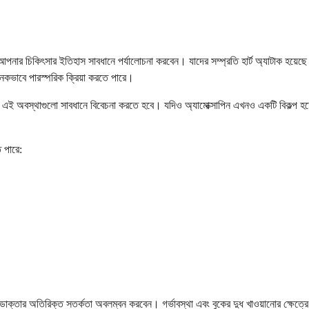
পনার চিকিৎসার ইতিহাস সাবধানে পর্যালোচনা করবেন। যাদের সম্প্রতি হার্ট অ্যাটাক হয়েছে
নকভাবে পারস্পরিক ক্রিয়া করতে পারে।
রের এই অবস্থাগুলো সাবধানে বিবেচনা করতে হবে। যদিও অ্যামোক্সাপিন এখনও একটি বিকল্প হ
 পারে:
ক্তার অতিরিক্ত সতর্কতা অবলম্বন করবেন। গর্ভাবস্থা এবং বুকের দুধ খাওয়ানোর ক্ষেত্রে 