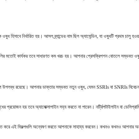
ক ওষুধ হিসাবে নির্ধারিত হয়। আসল ব্র্যান্ডের নাম ছিল অ্যাসেন্ডিন, যা ওষুধটি প্রথম চাল
রণগুলির মতোই কার্যকর তবে সাধারণত কম খরচ হয়। আপনার প্রেসক্রিপশন বোতলে সম্ভবত ওষুধ
িকল্প উপলব্ধ রয়েছে। আপনার ডাক্তার সম্ভবত নতুন ওষুধ, যেমন SSRIs বা SNRIs বিবেচনা 
ষুধের প্রয়োজন হয় তবে অ্যামোক্সাপাইন সহ্য করতে না পারেন। নর্ট্রিপটাইলাইন বা ডেসিপ্র
িত্তি করে এই বিকল্পগুলি অন্বেষণ করতে আপনাকে সাহায্য করবেন। কখনও কখনও আপনার অনন্য