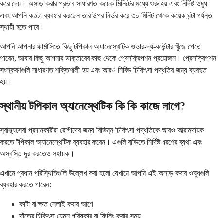
করে দেয়। অসাড় করার প্রভাব সাধারণত কয়েক মিনিটের মধ্যে শুরু হয় এবং নির্দিষ্ট ওষুধ
এবং আপনি কতটা ব্যবহার করছেন তার উপর নির্ভর করে ৩০ মিনিট থেকে কয়েক ঘন্টা পর্যন্ত
স্থায়ী হতে পারে।
আপনি আপনার ফার্মাসিতে কিছু টপিকাল অ্যানেস্থেটিক ওভার-দ্য-কাউন্টার খুঁজে পেতে
পারেন, আবার কিছু আপনার ডাক্তারের কাছ থেকে প্রেসক্রিপশন প্রয়োজন। প্রেসক্রিপশন
সংস্করণগুলি সাধারণত শক্তিশালী হয় এবং আরও নিবিড় চিকিৎসা পদ্ধতির জন্য ব্যবহৃত
হয়।
স্থানীয় টপিকাল অ্যানেস্থেটিক কি কি কাজে লাগে?
স্বাস্থ্যসেবা প্রদানকারীরা রোগীদের জন্য বিভিন্ন চিকিৎসা পদ্ধতিকে আরও আরামদায়ক
করতে টপিকাল অ্যানেস্থেটিক ব্যবহার করেন। এগুলি বাড়িতে নির্দিষ্ট ধরণের ব্যথা এবং
অস্বস্তি দূর করতেও সহায়ক।
এখানে প্রধান পরিস্থিতিগুলি উল্লেখ করা হলো যেখানে আপনি এই অসাড় করার ওষুধগুলি
ব্যবহার করতে পারেন:
কাটা বা ক্ষত সেলাই করার আগে
দাঁতের চিকিৎসা যেমন পরিষ্কার বা ফিলিং করার সময়