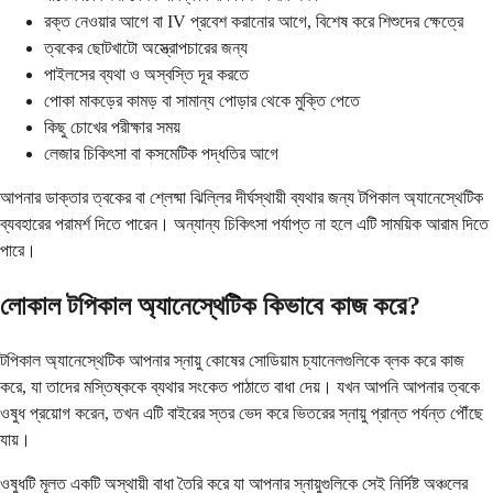
রক্ত নেওয়ার আগে বা IV প্রবেশ করানোর আগে, বিশেষ করে শিশুদের ক্ষেত্রে
ত্বকের ছোটখাটো অস্ত্রোপচারের জন্য
পাইলসের ব্যথা ও অস্বস্তি দূর করতে
পোকা মাকড়ের কামড় বা সামান্য পোড়ার থেকে মুক্তি পেতে
কিছু চোখের পরীক্ষার সময়
লেজার চিকিৎসা বা কসমেটিক পদ্ধতির আগে
আপনার ডাক্তার ত্বকের বা শ্লেষ্মা ঝিল্লির দীর্ঘস্থায়ী ব্যথার জন্য টপিকাল অ্যানেস্থেটিক
ব্যবহারের পরামর্শ দিতে পারেন। অন্যান্য চিকিৎসা পর্যাপ্ত না হলে এটি সাময়িক আরাম দিতে
পারে।
লোকাল টপিকাল অ্যানেস্থেটিক কিভাবে কাজ করে?
টপিকাল অ্যানেস্থেটিক আপনার স্নায়ু কোষের সোডিয়াম চ্যানেলগুলিকে ব্লক করে কাজ
করে, যা তাদের মস্তিষ্ককে ব্যথার সংকেত পাঠাতে বাধা দেয়। যখন আপনি আপনার ত্বকে
ওষুধ প্রয়োগ করেন, তখন এটি বাইরের স্তর ভেদ করে ভিতরের স্নায়ু প্রান্ত পর্যন্ত পৌঁছে
যায়।
ওষুধটি মূলত একটি অস্থায়ী বাধা তৈরি করে যা আপনার স্নায়ুগুলিকে সেই নির্দিষ্ট অঞ্চলের