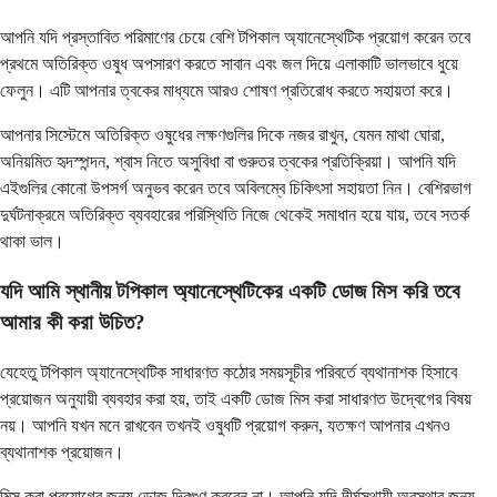
আপনি যদি প্রস্তাবিত পরিমাণের চেয়ে বেশি টপিকাল অ্যানেস্থেটিক প্রয়োগ করেন তবে
প্রথমে অতিরিক্ত ওষুধ অপসারণ করতে সাবান এবং জল দিয়ে এলাকাটি ভালভাবে ধুয়ে
ফেলুন। এটি আপনার ত্বকের মাধ্যমে আরও শোষণ প্রতিরোধ করতে সহায়তা করে।
আপনার সিস্টেমে অতিরিক্ত ওষুধের লক্ষণগুলির দিকে নজর রাখুন, যেমন মাথা ঘোরা,
অনিয়মিত হৃদস্পন্দন, শ্বাস নিতে অসুবিধা বা গুরুতর ত্বকের প্রতিক্রিয়া। আপনি যদি
এইগুলির কোনো উপসর্গ অনুভব করেন তবে অবিলম্বে চিকিৎসা সহায়তা নিন। বেশিরভাগ
দুর্ঘটনাক্রমে অতিরিক্ত ব্যবহারের পরিস্থিতি নিজে থেকেই সমাধান হয়ে যায়, তবে সতর্ক
থাকা ভাল।
যদি আমি স্থানীয় টপিকাল অ্যানেস্থেটিকের একটি ডোজ মিস করি তবে
আমার কী করা উচিত?
যেহেতু টপিকাল অ্যানেস্থেটিক সাধারণত কঠোর সময়সূচীর পরিবর্তে ব্যথানাশক হিসাবে
প্রয়োজন অনুযায়ী ব্যবহার করা হয়, তাই একটি ডোজ মিস করা সাধারণত উদ্বেগের বিষয়
নয়। আপনি যখন মনে রাখবেন তখনই ওষুধটি প্রয়োগ করুন, যতক্ষণ আপনার এখনও
ব্যথানাশক প্রয়োজন।
মিস করা প্রয়োগের জন্য ডোজ দ্বিগুণ করবেন না। আপনি যদি দীর্ঘস্থায়ী অবস্থার জন্য