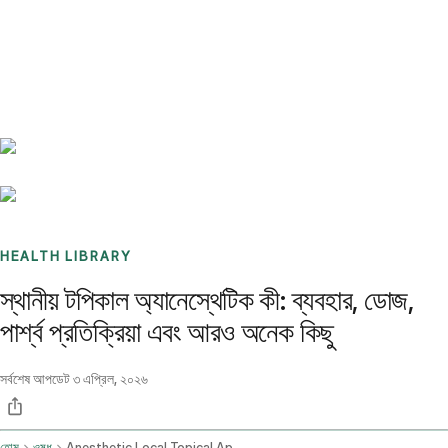
Benchmarks
Stories
FAQ
Sign up / Log in
HEALTH LIBRARY
স্থানীয় টপিকাল অ্যানেস্থেটিক কী: ব্যবহার, ডোজ,
পার্শ্ব প্রতিক্রিয়া এবং আরও অনেক কিছু
সর্বশেষ আপডেট
৩ এপ্রিল, ২০২৬
হোম
ওষুধ
Anesthetic Local Topical Application Route