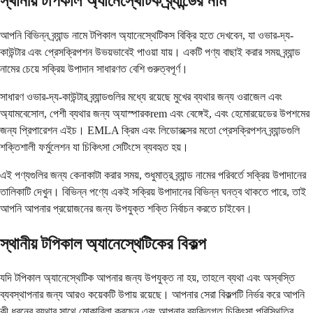
স্থানীয় টপিকাল অ্যানেস্থেটিক ব্র্যান্ডের নাম
আপনি বিভিন্ন ব্র্যান্ড নামে টপিকাল অ্যানেস্থেটিকস বিক্রি হতে দেখবেন, যা ওভার-দ্য-
কাউন্টার এবং প্রেসক্রিপশন উভয়ভাবেই পাওয়া যায়। একটি পণ্য বাছাই করার সময় ব্র্যান্ড
নামের চেয়ে সক্রিয় উপাদান সাধারণত বেশি গুরুত্বপূর্ণ।
সাধারণ ওভার-দ্য-কাউন্টার ব্র্যান্ডগুলির মধ্যে রয়েছে মুখের ব্যথার জন্য ওরাজেল এবং
অ্যামবেসোল, পেশী ব্যথার জন্য অ্যাস্পারকrem এবং বেঙ্গেই, এবং হেমোরয়েডের উপশমের
জন্য প্রিপারেশন এইচ। EMLA ক্রিম এবং লিডোরক্সের মতো প্রেসক্রিপশন ব্র্যান্ডগুলি
শক্তিশালী ফর্মুলেশন যা চিকিৎসা সেটিংসে ব্যবহৃত হয়।
এই পণ্যগুলির জন্য কেনাকাটা করার সময়, শুধুমাত্র ব্র্যান্ড নামের পরিবর্তে সক্রিয় উপাদানের
তালিকাটি দেখুন। বিভিন্ন পণ্যে একই সক্রিয় উপাদানের বিভিন্ন ঘনত্ব থাকতে পারে, তাই
আপনি আপনার প্রয়োজনের জন্য উপযুক্ত শক্তি নির্বাচন করতে চাইবেন।
স্থানীয় টপিকাল অ্যানেস্থেটিকের বিকল্প
যদি টপিকাল অ্যানেস্থেটিক আপনার জন্য উপযুক্ত না হয়, তাহলে ব্যথা এবং অস্বস্তি
ব্যবস্থাপনার জন্য আরও কয়েকটি উপায় রয়েছে। আপনার সেরা বিকল্পটি নির্ভর করে আপনি
কী ধরনের ব্যথার সাথে মোকাবিলা করছেন এবং আপনার ব্যক্তিগত চিকিৎসা পরিস্থিতির