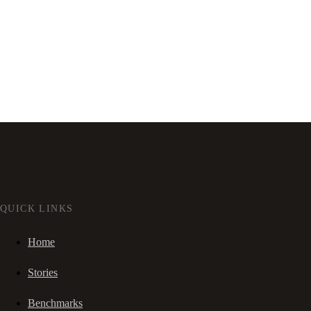
QUICK LINKS
Home
Stories
Benchmarks