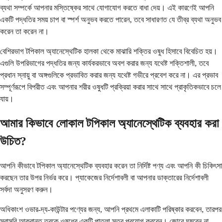
ব্যথা সম্পর্কে আপনার মস্তিষ্কের সাথে যোগাযোগ করতে বাধা দেয়। এই কারণেই আপনি
একটি পদ্ধতির সময় চাপ বা স্পর্শ অনুভব করতে পারেন, তবে সাধারণত যে তীব্র ব্যথা অনুভব
করেন তা করেন না।
বেশিরভাগ টপিকাল অ্যানেস্থেটিক হালকা থেকে মাঝারি শক্তির ওষুধ হিসাবে বিবেচিত হয়।
এগুলি উপরিভাগের পদ্ধতির জন্য কার্যকরভাবে অবশ করার জন্য যথেষ্ট শক্তিশালী, তবে
প্রধান স্নায়ু বা অঙ্গগুলিকে প্রভাবিত করার জন্য যথেষ্ট গভীরে প্রবেশ করে না। এর প্রভাব
সম্পূর্ণরূপে বিপরীত এবং আপনার শরীর ওষুধটি প্রক্রিয়া করার সাথে সাথে প্রাকৃতিকভাবে চলে
যায়।
আমার কিভাবে লোকাল টপিকাল অ্যানেস্থেটিক ব্যবহার করা
উচিত?
আপনি কীভাবে টপিকাল অ্যানেস্থেটিক ব্যবহার করেন তা নির্দিষ্ট পণ্য এবং আপনি কী চিকিৎসা
করছেন তার উপর নির্ভর করে। প্যাকেজের নির্দেশাবলী বা আপনার ডাক্তারের নির্দেশাবলী
সর্বদা অনুসরণ করুন।
অধিকাংশ ওভার-দ্য-কাউন্টার পণ্যের জন্য, আপনি প্রথমে এলাকাটি পরিষ্কার করবেন, তারপর
সরাসরি আক্রান্ত ত্বকে ওষুধের একটি পাতলা স্তর প্রয়োগ করবেন। জোরে ঘষবেন না -