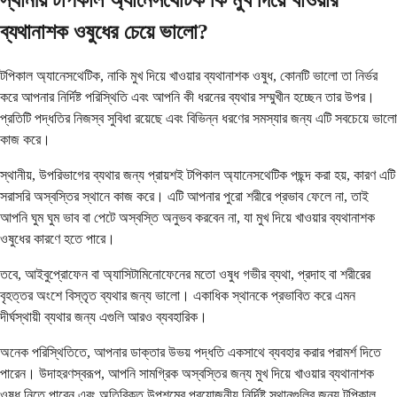
স্থানীয় টপিকাল অ্যানেসথেটিক কি মুখ দিয়ে খাওয়ার
ব্যথানাশক ওষুধের চেয়ে ভালো?
টপিকাল অ্যানেসথেটিক, নাকি মুখ দিয়ে খাওয়ার ব্যথানাশক ওষুধ, কোনটি ভালো তা নির্ভর
করে আপনার নির্দিষ্ট পরিস্থিতি এবং আপনি কী ধরনের ব্যথার সম্মুখীন হচ্ছেন তার উপর।
প্রতিটি পদ্ধতির নিজস্ব সুবিধা রয়েছে এবং বিভিন্ন ধরণের সমস্যার জন্য এটি সবচেয়ে ভালো
কাজ করে।
স্থানীয়, উপরিভাগের ব্যথার জন্য প্রায়শই টপিকাল অ্যানেসথেটিক পছন্দ করা হয়, কারণ এটি
সরাসরি অস্বস্তির স্থানে কাজ করে। এটি আপনার পুরো শরীরে প্রভাব ফেলে না, তাই
আপনি ঘুম ঘুম ভাব বা পেটে অস্বস্তি অনুভব করবেন না, যা মুখ দিয়ে খাওয়ার ব্যথানাশক
ওষুধের কারণে হতে পারে।
তবে, আইবুপ্রোফেন বা অ্যাসিটামিনোফেনের মতো ওষুধ গভীর ব্যথা, প্রদাহ বা শরীরের
বৃহত্তর অংশে বিস্তৃত ব্যথার জন্য ভালো। একাধিক স্থানকে প্রভাবিত করে এমন
দীর্ঘস্থায়ী ব্যথার জন্য এগুলি আরও ব্যবহারিক।
অনেক পরিস্থিতিতে, আপনার ডাক্তার উভয় পদ্ধতি একসাথে ব্যবহার করার পরামর্শ দিতে
পারেন। উদাহরণস্বরূপ, আপনি সামগ্রিক অস্বস্তির জন্য মুখ দিয়ে খাওয়ার ব্যথানাশক
ওষুধ নিতে পারেন এবং অতিরিক্ত উপশমের প্রয়োজনীয় নির্দিষ্ট স্থানগুলির জন্য টপিকাল