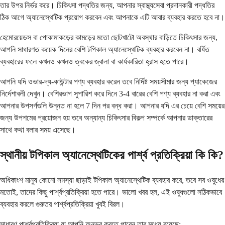
তার উপর নির্ভর করে। চিকিৎসা পদ্ধতির জন্য, আপনার স্বাস্থ্যসেবা প্রদানকারী পদ্ধতির
ঠিক আগে অ্যানেস্থেটিক প্রয়োগ করবেন এবং আপনাকে এটি আবার ব্যবহার করতে হবে না।
হেমোরয়েডস বা পোকামাকড়ের কামড়ের মতো ছোটখাটো অবস্থার বাড়িতে চিকিৎসার জন্য,
আপনি সাধারণত কয়েক দিনের বেশি টপিকাল অ্যানেস্থেটিক ব্যবহার করবেন না। বর্ধিত
ব্যবহারের ফলে কখনও কখনও ত্বকের জ্বালা বা কার্যকারিতা হ্রাস হতে পারে।
আপনি যদি ওভার-দ্য-কাউন্টার পণ্য ব্যবহার করেন তবে নির্দিষ্ট সময়সীমার জন্য প্যাকেজের
নির্দেশাবলী দেখুন। বেশিরভাগ সুপারিশ করে দিনে 3-4 বারের বেশি পণ্য ব্যবহার না করা এবং
আপনার উপসর্গগুলি উন্নত না হলে 7 দিন পর বন্ধ করা। আপনার যদি এর চেয়ে বেশি সময়ের
জন্য উপশমের প্রয়োজন হয় তবে অন্যান্য চিকিৎসার বিকল্প সম্পর্কে আপনার ডাক্তারের
সাথে কথা বলার সময় এসেছে।
স্থানীয় টপিকাল অ্যানেস্থেটিকের পার্শ্ব প্রতিক্রিয়া কি কি?
অধিকাংশ মানুষ কোনো সমস্যা ছাড়াই টপিকাল অ্যানেস্থেটিক ব্যবহার করে, তবে সব ওষুধের
মতোই, তাদের কিছু পার্শ্বপ্রতিক্রিয়া হতে পারে। ভালো খবর হল, এই ওষুধগুলো সঠিকভাবে
ব্যবহার করলে গুরুতর পার্শ্বপ্রতিক্রিয়া খুবই বিরল।
সাধারণ পার্শ্বপ্রতিক্রিয়া যা আপনি অনুভব করতে পারেন তার মধ্যে রয়েছে: