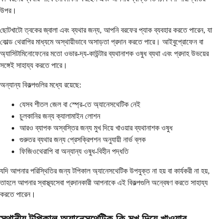
উপর।
ছোটখাটো ত্বকের জ্বালা এবং ব্যথার জন্য, আপনি বরফের প্যাক ব্যবহার করতে পারেন, যা
কোল্ড থেরাপির মাধ্যমে অস্থায়ীভাবে অসাড়তা প্রদান করতে পারে। আইবুপ্রোফেন বা
অ্যাসিটামিনোফেনের মতো ওভার-দ্য-কাউন্টার ব্যথানাশক ওষুধ ব্যথা এবং প্রদাহ উভয়ের
সঙ্গেই সাহায্য করতে পারে।
অন্যান্য বিকল্পগুলির মধ্যে রয়েছে:
যেসব শীতল জেল বা স্প্রে-তে অ্যানেসথেটিক নেই
চুলকানির জন্য ক্যালামাইন লোশন
আরও ব্যাপক অস্বস্তির জন্য মুখ দিয়ে খাওয়ার ব্যথানাশক ওষুধ
গুরুতর ব্যথার জন্য প্রেসক্রিপশন অনুযায়ী নার্ভ ব্লক
ফিজিওথেরাপি বা অন্যান্য ওষুধ-বিহীন পদ্ধতি
যদি আপনার পরিস্থিতির জন্য টপিকাল অ্যানেসথেটিক উপযুক্ত না হয় বা কার্যকরী না হয়,
তাহলে আপনার স্বাস্থ্যসেবা প্রদানকারী আপনাকে এই বিকল্পগুলি অন্বেষণ করতে সাহায্য
করতে পারেন।