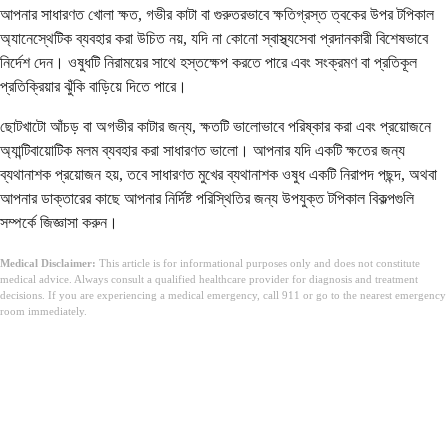
আপনার সাধারণত খোলা ক্ষত, গভীর কাটা বা গুরুতরভাবে ক্ষতিগ্রস্ত ত্বকের উপর টপিকাল
অ্যানেস্থেটিক ব্যবহার করা উচিত নয়, যদি না কোনো স্বাস্থ্যসেবা প্রদানকারী বিশেষভাবে
নির্দেশ দেন। ওষুধটি নিরাময়ের সাথে হস্তক্ষেপ করতে পারে এবং সংক্রমণ বা প্রতিকূল
প্রতিক্রিয়ার ঝুঁকি বাড়িয়ে দিতে পারে।
ছোটখাটো আঁচড় বা অগভীর কাটার জন্য, ক্ষতটি ভালোভাবে পরিষ্কার করা এবং প্রয়োজনে
অ্যান্টিবায়োটিক মলম ব্যবহার করা সাধারণত ভালো। আপনার যদি একটি ক্ষতের জন্য
ব্যথানাশক প্রয়োজন হয়, তবে সাধারণত মুখের ব্যথানাশক ওষুধ একটি নিরাপদ পছন্দ, অথবা
আপনার ডাক্তারের কাছে আপনার নির্দিষ্ট পরিস্থিতির জন্য উপযুক্ত টপিকাল বিকল্পগুলি
সম্পর্কে জিজ্ঞাসা করুন।
Medical Disclaimer:
This article is for informational purposes only and does not constitute
medical advice. Always consult a qualified healthcare provider for diagnosis and treatment
decisions. If you are experiencing a medical emergency, call 911 or go to the nearest emergency
room immediately.