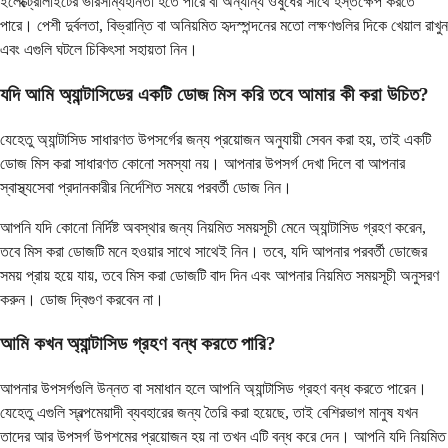
ইলেক্ট্রোলাইটের ভারসাম্যহীনতা হতে পারে বা অন্যান্য ওষুধের সাথে হস্তক্ষেপ করতে
পারে। পেশী দুর্বলতা, বিভ্রান্তি বা অনিয়মিত হৃদস্পন্দনের মতো লক্ষণগুলির দিকে খেয়াল রাখুন
এবং এগুলি ঘটলে চিকিৎসা সহায়তা নিন।
যদি আমি অ্যান্টাসিডের একটি ডোজ মিস করি তবে আমার কী করা উচিত?
যেহেতু অ্যান্টাসিড সাধারণত উপসর্গের জন্য প্রয়োজন অনুযায়ী সেবন করা হয়, তাই একটি
ডোজ মিস করা সাধারণত কোনো সমস্যা নয়। আপনার উপসর্গ দেখা দিলে বা আপনার
স্বাস্থ্যসেবা প্রদানকারীর নির্দেশিত সময়ে পরবর্তী ডোজ নিন।
আপনি যদি কোনো নির্দিষ্ট অবস্থার জন্য নিয়মিত সময়সূচী মেনে অ্যান্টাসিড গ্রহণ করেন,
তবে মিস করা ডোজটি মনে হওয়ার সাথে সাথেই নিন। তবে, যদি আপনার পরবর্তী ডোজের
সময় প্রায় হয়ে যায়, তবে মিস করা ডোজটি বাদ দিন এবং আপনার নিয়মিত সময়সূচী অনুসরণ
করুন। ডোজ দ্বিগুণ করবেন না।
আমি কখন অ্যান্টাসিড গ্রহণ বন্ধ করতে পারি?
আপনার উপসর্গগুলি উন্নত বা সমাধান হলে আপনি অ্যান্টাসিড গ্রহণ বন্ধ করতে পারেন।
যেহেতু এগুলি স্বল্পমেয়াদী ব্যবহারের জন্য তৈরি করা হয়েছে, তাই বেশিরভাগ মানুষ যখন
তাদের আর উপসর্গ উপশমের প্রয়োজন হয় না তখন এটি বন্ধ করে দেন। আপনি যদি নিয়মিত