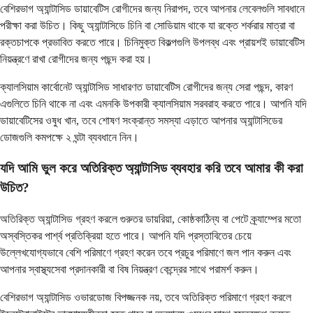
বেশিরভাগ অ্যান্টাসিড ডায়াবেটিস রোগীদের জন্য নিরাপদ, তবে আপনার লেবেলগুলি সাবধানে
পরীক্ষা করা উচিত। কিছু অ্যান্টাসিডে চিনি বা সোডিয়াম থাকে যা রক্তে শর্করার মাত্রা বা
রক্তচাপকে প্রভাবিত করতে পারে। চিনিমুক্ত বিকল্পগুলি উপলব্ধ এবং প্রায়শই ডায়াবেটিস
নিয়ন্ত্রণে রাখা রোগীদের জন্য পছন্দ করা হয়।
ক্যালসিয়াম কার্বোনেট অ্যান্টাসিড সাধারণত ডায়াবেটিস রোগীদের জন্য সেরা পছন্দ, কারণ
এগুলিতে চিনি থাকে না এবং এমনকি উপকারী ক্যালসিয়াম সরবরাহ করতে পারে। আপনি যদি
ডায়াবেটিসের ওষুধ খান, তবে শোষণ সংক্রান্ত সমস্যা এড়াতে আপনার অ্যান্টাসিডের
ডোজগুলি কমপক্ষে ২ ঘন্টা ব্যবধানে নিন।
যদি আমি ভুল করে অতিরিক্ত অ্যান্টাসিড ব্যবহার করি তবে আমার কী করা
উচিত?
অতিরিক্ত অ্যান্টাসিড গ্রহণ করলে গুরুতর ডায়রিয়া, কোষ্ঠকাঠিন্য বা পেটে ক্র্যাম্পের মতো
অস্বস্তিকর পার্শ্ব প্রতিক্রিয়া হতে পারে। আপনি যদি প্রস্তাবিতের চেয়ে
উল্লেখযোগ্যভাবে বেশি পরিমাণে গ্রহণ করেন তবে প্রচুর পরিমাণে জল পান করুন এবং
আপনার স্বাস্থ্যসেবা প্রদানকারী বা বিষ নিয়ন্ত্রণ কেন্দ্রের সাথে পরামর্শ করুন।
বেশিরভাগ অ্যান্টাসিড ওভারডোজ বিপজ্জনক নয়, তবে অতিরিক্ত পরিমাণে গ্রহণ করলে