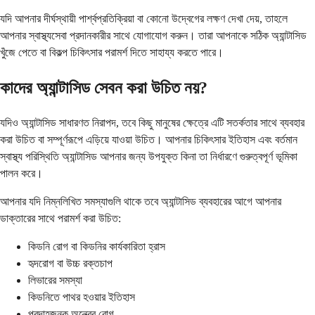
যদি আপনার দীর্ঘস্থায়ী পার্শ্বপ্রতিক্রিয়া বা কোনো উদ্বেগের লক্ষণ দেখা দেয়, তাহলে
আপনার স্বাস্থ্যসেবা প্রদানকারীর সাথে যোগাযোগ করুন। তারা আপনাকে সঠিক অ্যান্টাসিড
খুঁজে পেতে বা বিকল্প চিকিৎসার পরামর্শ দিতে সাহায্য করতে পারে।
কাদের অ্যান্টাসিড সেবন করা উচিত নয়?
যদিও অ্যান্টাসিড সাধারণত নিরাপদ, তবে কিছু মানুষের ক্ষেত্রে এটি সতর্কতার সাথে ব্যবহার
করা উচিত বা সম্পূর্ণরূপে এড়িয়ে যাওয়া উচিত। আপনার চিকিৎসার ইতিহাস এবং বর্তমান
স্বাস্থ্য পরিস্থিতি অ্যান্টাসিড আপনার জন্য উপযুক্ত কিনা তা নির্ধারণে গুরুত্বপূর্ণ ভূমিকা
পালন করে।
আপনার যদি নিম্নলিখিত সমস্যাগুলি থাকে তবে অ্যান্টাসিড ব্যবহারের আগে আপনার
ডাক্তারের সাথে পরামর্শ করা উচিত:
কিডনি রোগ বা কিডনির কার্যকারিতা হ্রাস
হৃদরোগ বা উচ্চ রক্তচাপ
লিভারের সমস্যা
কিডনিতে পাথর হওয়ার ইতিহাস
প্রদাহজনক অন্ত্রের রোগ