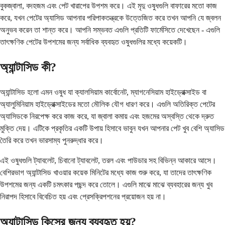
বুকজ্বালা, বদহজম এবং পেট খারাপের উপশম করে। এই মৃদু ওষুধগুলি বাফারের মতো কাজ
করে, যখন পেটের অ্যাসিড আপনার পরিপাকতন্ত্রকে উত্তেজিত করে তখন আপনি যে জ্বলন
অনুভব করেন তা শান্ত করে। আপনি সম্ভবত এগুলি প্রতিটি ফার্মেসিতে দেখেছেন - এগুলি
তাৎক্ষণিক পেটের উপশমের জন্য সর্বাধিক ব্যবহৃত ওষুধগুলির মধ্যে কয়েকটি।
অ্যান্টাসিড কী?
অ্যান্টাসিড হলো এমন ওষুধ যা ক্যালসিয়াম কার্বোনেট, ম্যাগনেসিয়াম হাইড্রোক্সাইড বা
অ্যালুমিনিয়াম হাইড্রোক্সাইডের মতো মৌলিক যৌগ ধারণ করে। এগুলি অতিরিক্ত পেটের
অ্যাসিডকে নিরপেক্ষ করে কাজ করে, যা জ্বালা কমায় এবং হজমের অস্বস্তি থেকে দ্রুত
মুক্তি দেয়। এটিকে প্রকৃতির একটি উপায় হিসাবে ভাবুন যখন আপনার পেট খুব বেশি অ্যাসিড
তৈরি করে তখন ভারসাম্য পুনরুদ্ধার করে।
এই ওষুধগুলি ট্যাবলেট, চিবানো ট্যাবলেট, তরল এবং পাউডার সহ বিভিন্ন আকারে আসে।
বেশিরভাগ অ্যান্টাসিড খাওয়ার কয়েক মিনিটের মধ্যে কাজ শুরু করে, যা তাদের তাৎক্ষণিক
উপশমের জন্য একটি চমৎকার পছন্দ করে তোলে। এগুলি মাঝে মাঝে ব্যবহারের জন্য খুব
নিরাপদ হিসাবে বিবেচিত হয় এবং প্রেসক্রিপশনের প্রয়োজন হয় না।
অ্যান্টাসিড কিসের জন্য ব্যবহৃত হয়?