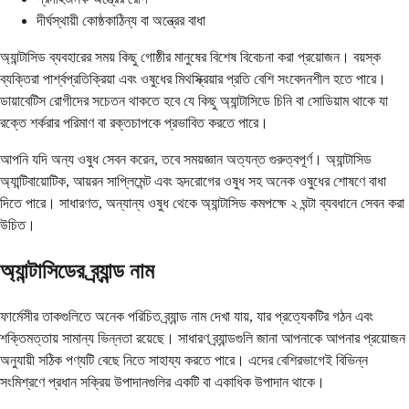
দীর্ঘস্থায়ী কোষ্ঠকাঠিন্য বা অন্ত্রের বাধা
অ্যান্টাসিড ব্যবহারের সময় কিছু গোষ্ঠীর মানুষের বিশেষ বিবেচনা করা প্রয়োজন। বয়স্ক
ব্যক্তিরা পার্শ্বপ্রতিক্রিয়া এবং ওষুধের মিথস্ক্রিয়ার প্রতি বেশি সংবেদনশীল হতে পারে।
ডায়াবেটিস রোগীদের সচেতন থাকতে হবে যে কিছু অ্যান্টাসিডে চিনি বা সোডিয়াম থাকে যা
রক্তে শর্করার পরিমাণ বা রক্তচাপকে প্রভাবিত করতে পারে।
আপনি যদি অন্য ওষুধ সেবন করেন, তবে সময়জ্ঞান অত্যন্ত গুরুত্বপূর্ণ। অ্যান্টাসিড
অ্যান্টিবায়োটিক, আয়রন সাপ্লিমেন্ট এবং হৃদরোগের ওষুধ সহ অনেক ওষুধের শোষণে বাধা
দিতে পারে। সাধারণত, অন্যান্য ওষুধ থেকে অ্যান্টাসিড কমপক্ষে ২ ঘন্টা ব্যবধানে সেবন করা
উচিত।
অ্যান্টাসিডের ব্র্যান্ড নাম
ফার্মেসীর তাকগুলিতে অনেক পরিচিত ব্র্যান্ড নাম দেখা যায়, যার প্রত্যেকটির গঠন এবং
শক্তিমত্তায় সামান্য ভিন্নতা রয়েছে। সাধারণ ব্র্যান্ডগুলি জানা আপনাকে আপনার প্রয়োজন
অনুযায়ী সঠিক পণ্যটি বেছে নিতে সাহায্য করতে পারে। এদের বেশিরভাগেই বিভিন্ন
সংমিশ্রণে প্রধান সক্রিয় উপাদানগুলির একটি বা একাধিক উপাদান থাকে।