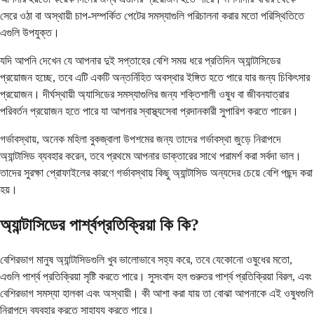
সেরে ওঠা বা অস্থায়ী চাপ-সম্পর্কিত পেটের সমস্যাগুলি পরিচালনা করার মতো পরিস্থিতিতে
এগুলি উপযুক্ত।
যদি আপনি দেখেন যে আপনার দুই সপ্তাহের বেশি সময় ধরে প্রতিদিন অ্যান্টাসিডের
প্রয়োজন হচ্ছে, তবে এটি একটি অন্তর্নিহিত অবস্থার ইঙ্গিত হতে পারে যার জন্য চিকিৎসার
প্রয়োজন। দীর্ঘস্থায়ী অ্যাসিডের সমস্যাগুলির জন্য শক্তিশালী ওষুধ বা জীবনযাত্রার
পরিবর্তন প্রয়োজন হতে পারে যা আপনার স্বাস্থ্যসেবা প্রদানকারী সুপারিশ করতে পারেন।
গর্ভাবস্থায়, অনেক মহিলা বুকজ্বালা উপশমের জন্য তাদের গর্ভাবস্থা জুড়ে নিরাপদে
অ্যান্টাসিড ব্যবহার করেন, তবে প্রথমে আপনার ডাক্তারের সাথে পরামর্শ করা সর্বদা ভাল।
তাদের সুরক্ষা প্রোফাইলের কারণে গর্ভাবস্থায় কিছু অ্যান্টাসিড অন্যদের চেয়ে বেশি পছন্দ করা
হয়।
অ্যান্টাসিডের পার্শ্বপ্রতিক্রিয়া কি কি?
বেশিরভাগ মানুষ অ্যান্টাসিডগুলি খুব ভালোভাবে সহ্য করে, তবে যেকোনো ওষুধের মতো,
এগুলি পার্শ্ব প্রতিক্রিয়া সৃষ্টি করতে পারে। সুসংবাদ হল গুরুতর পার্শ্ব প্রতিক্রিয়া বিরল, এবং
বেশিরভাগ সমস্যা হালকা এবং অস্থায়ী। কী আশা করা যায় তা বোঝা আপনাকে এই ওষুধগুলি
নিরাপদে ব্যবহার করতে সাহায্য করতে পারে।