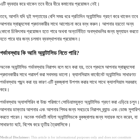
এটি ব্যবহার করে থাকেন তবে ধীরে ধীরে কমানোর প্রয়োজন নেই।
তবে, আপনি যদি দুই সপ্তাহের বেশি সময় ধরে প্রতিদিন অ্যান্টাসিড গ্রহণ করে থাকেন তবে
আপনার স্বাস্থ্যসেবা প্রদানকারীর সাথে আলোচনা করে বন্ধ করুন। আপনার হয়তো অন্য
কোনো চিকিৎসার প্রয়োজন হতে পারে অথবা অন্তর্নিহিত অবস্থাগুলির জন্য মূল্যায়ন করতে
হতে পারে যার জন্য চলমান ব্যবস্থাপনার প্রয়োজন।
গর্ভাবস্থায় কি আমি অ্যান্টাসিড নিতে পারি?
অনেক অ্যান্টাসিড গর্ভাবস্থায় নিরাপদ বলে মনে করা হয়, তবে প্রথমে আপনার স্বাস্থ্যসেবা
প্রদানকারীর সাথে পরামর্শ করা সবসময় ভালো। ক্যালসিয়াম কার্বোনেট অ্যান্টাসিড সাধারণত
গর্ভাবস্থায় পছন্দ করা হয় কারণ এটি বুকজ্বালা উপশম করার সাথে সাথে ক্যালসিয়াম সরবরাহ
করে।
গর্ভাবস্থায় অ্যাসপিরিন বা উচ্চ পরিমাণে সোডিয়ামযুক্ত অ্যান্টাসিড গ্রহণ করা এড়িয়ে চলুন।
আপনার ডাক্তার আপনার এবং আপনার শিশুর জন্য সবচেয়ে নিরাপদ ব্র্যান্ড এবং ডোজ সুপারিশ
করতে পারেন। অনেক গর্ভবতী মহিলা অ্যান্টাসিডকে বুকজ্বালার জন্য সহায়ক মনে করেন, যা
সাধারণত ঘটে, বিশেষ করে তৃতীয় ত্রৈমাসিকে।
Medical Disclaimer:
This article is for informational purposes only and does not constitute