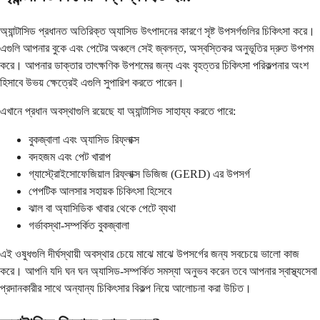
অ্যান্টাসিড প্রধানত অতিরিক্ত অ্যাসিড উৎপাদনের কারণে সৃষ্ট উপসর্গগুলির চিকিৎসা করে।
এগুলি আপনার বুকে এবং পেটের অঞ্চলে সেই জ্বলন্ত, অস্বস্তিকর অনুভূতির দ্রুত উপশম
করে। আপনার ডাক্তার তাৎক্ষণিক উপশমের জন্য এবং বৃহত্তর চিকিৎসা পরিকল্পনার অংশ
হিসাবে উভয় ক্ষেত্রেই এগুলি সুপারিশ করতে পারেন।
এখানে প্রধান অবস্থাগুলি রয়েছে যা অ্যান্টাসিড সাহায্য করতে পারে:
বুকজ্বালা এবং অ্যাসিড রিফ্লাক্স
বদহজম এবং পেট খারাপ
গ্যাস্ট্রোইসোফেজিয়াল রিফ্লাক্স ডিজিজ (GERD) এর উপসর্গ
পেপটিক আলসার সহায়ক চিকিৎসা হিসেবে
ঝাল বা অ্যাসিডিক খাবার থেকে পেটে ব্যথা
গর্ভাবস্থা-সম্পর্কিত বুকজ্বালা
এই ওষুধগুলি দীর্ঘস্থায়ী অবস্থার চেয়ে মাঝে মাঝে উপসর্গের জন্য সবচেয়ে ভালো কাজ
করে। আপনি যদি ঘন ঘন অ্যাসিড-সম্পর্কিত সমস্যা অনুভব করেন তবে আপনার স্বাস্থ্যসেবা
প্রদানকারীর সাথে অন্যান্য চিকিৎসার বিকল্প নিয়ে আলোচনা করা উচিত।