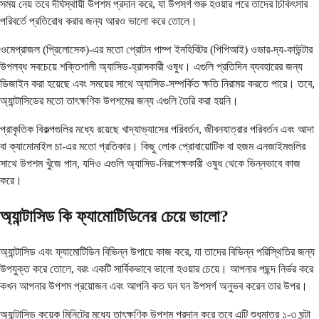
সময় নেয় তবে দীর্ঘস্থায়ী উপশম প্রদান করে, যা উপসর্গ শুরু হওয়ার পরে তাদের চিকিৎসার
পরিবর্তে প্রতিরোধ করার জন্য আরও ভালো করে তোলে।
ওমেপ্রাজল (প্রিলোসেক)-এর মতো প্রোটন পাম্প ইনহিবিটর (পিপিআই) ওভার-দ্য-কাউন্টার
উপলব্ধ সবচেয়ে শক্তিশালী অ্যাসিড-হ্রাসকারী ওষুধ। এগুলি প্রতিদিন ব্যবহারের জন্য
ডিজাইন করা হয়েছে এবং সময়ের সাথে অ্যাসিড-সম্পর্কিত ক্ষতি নিরাময় করতে পারে। তবে,
অ্যান্টাসিডের মতো তাৎক্ষণিক উপশমের জন্য এগুলি তৈরি করা হয়নি।
প্রাকৃতিক বিকল্পগুলির মধ্যে রয়েছে খাদ্যাভ্যাসের পরিবর্তন, জীবনযাত্রার পরিবর্তন এবং আদা
বা ক্যামোমাইল চা-এর মতো প্রতিকার। কিছু লোক প্রোবায়োটিক বা হজম এনজাইমগুলির
সাথে উপশম খুঁজে পান, যদিও এগুলি অ্যাসিড-নিরপেক্ষকারী ওষুধ থেকে ভিন্নভাবে কাজ
করে।
অ্যান্টাসিড কি ফ্যামোটিডিনের চেয়ে ভালো?
অ্যান্টাসিড এবং ফ্যামোটিডিন বিভিন্ন উপায়ে কাজ করে, যা তাদের বিভিন্ন পরিস্থিতির জন্য
উপযুক্ত করে তোলে, বরং একটি সার্বিকভাবে ভালো হওয়ার চেয়ে। আপনার পছন্দ নির্ভর করে
কখন আপনার উপশম প্রয়োজন এবং আপনি কত ঘন ঘন উপসর্গ অনুভব করেন তার উপর।
অ্যান্টাসিড কয়েক মিনিটের মধ্যে তাৎক্ষণিক উপশম প্রদান করে তবে এটি শুধুমাত্র ১-৩ ঘন্টা