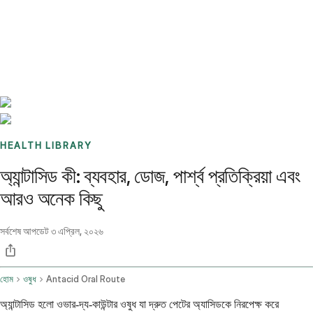
Benchmarks
Stories
FAQ
Sign up / Log in
HEALTH LIBRARY
অ্যান্টাসিড কী: ব্যবহার, ডোজ, পার্শ্ব প্রতিক্রিয়া এবং
আরও অনেক কিছু
সর্বশেষ আপডেট
৩ এপ্রিল, ২০২৬
হোম
ওষুধ
Antacid Oral Route
অ্যান্টাসিড হলো ওভার-দ্য-কাউন্টার ওষুধ যা দ্রুত পেটের অ্যাসিডকে নিরপেক্ষ করে