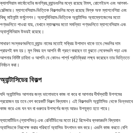
ক্যালসিয়াম কার্বোনেটের জনপ্রিয় ব্র্যান্ডগুলির মধ্যে রয়েছে টামস, রোলেইডস এবং আলকা-
সেল্টজার। ম্যাগনেসিয়াম-ভিত্তিক বিকল্পগুলির মধ্যে রয়েছে মিল্ক অফ ম্যাগনেশিয়া এবং
কিছু মাইলান্টা ফর্মুলেশন। অ্যালুমিনিয়াম-ভিত্তিক অ্যান্টাসিড অ্যাম্ফোজেলের মতো
পণ্যগুলিতে পাওয়া যায়, যেখানে ম্যালক্সের মতো সমন্বিত পণ্যগুলিতে ম্যাগনেসিয়াম এবং
অ্যালুমিনিয়াম উভয়ই রয়েছে।
সাধারণ সংস্করণগুলিতে ব্র্যান্ড নামের মতোই সক্রিয় উপাদান থাকে তবে সেগুলির দাম
প্রায়শই কম হয়। মূল বিষয় হল আপনি কী গ্রহণ করছেন তা বুঝতে লেবেলগুলি পড়া এবং
আপনার নির্দিষ্ট চাহিদা ও আপনি যে কোনও পার্শ্ব প্রতিক্রিয়া লক্ষ্য করেছেন তার ভিত্তিতে
নির্বাচন করা।
অ্যান্টাসিডের বিকল্প
যদি অ্যান্টাসিড আপনার জন্য ভালোভাবে কাজ না করে বা আপনার দীর্ঘস্থায়ী উপশমের
প্রয়োজন হয় তবে বেশ কয়েকটি বিকল্প বিদ্যমান। এই বিকল্পগুলি অ্যান্টাসিড থেকে ভিন্নভাবে
কাজ করে এবং ঘন ঘন বা গুরুতর উপসর্গের জন্য আরও উপযুক্ত হতে পারে।
ফ্যামোটিডিন (প্যাপসিড) এবং রেনিটিডিনের মতো H2 রিসেপ্টর ব্লকারগুলি বিদ্যমান
অ্যাসিডকে নিরপেক্ষ করার পরিবর্তে অ্যাসিড উৎপাদন কম করে। এগুলি কাজ করতে বেশি