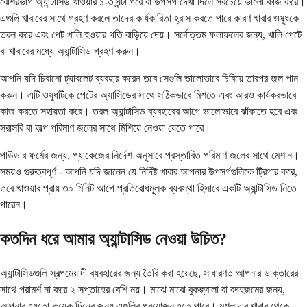
বেশিরভাগ অ্যান্টাসিড খাওয়ার ১-৩ ঘন্টা পরে বা উপসর্গ দেখা দিলে সবচেয়ে ভালো কাজ করে।
এগুলি খাবারের সাথে গ্রহণ করলে তাদের কার্যকারিতা হ্রাস করতে পারে কারণ খাবার ওষুধকে
তরল করে এবং পেট খালি হওয়ার গতি বাড়িয়ে দেয়। সর্বোত্তম ফলাফলের জন্য, খালি পেটে
বা খাবারের মধ্যে অ্যান্টাসিড গ্রহণ করুন।
আপনি যদি চিবানো ট্যাবলেট ব্যবহার করেন তবে সেগুলি ভালোভাবে চিবিয়ে তারপর জল পান
করুন। এটি ওষুধটিকে পেটের অ্যাসিডের সাথে সঠিকভাবে মিশতে এবং আরও কার্যকরভাবে
কাজ করতে সহায়তা করে। তরল অ্যান্টাসিড ব্যবহারের আগে ভালোভাবে ঝাঁকাতে হবে এবং
সরাসরি বা অল্প পরিমাণ জলের সাথে মিশিয়ে নেওয়া যেতে পারে।
পাউডার ফর্মের জন্য, প্যাকেজের নির্দেশ অনুসারে প্রস্তাবিত পরিমাণ জলের সাথে মেশান।
সময়ও গুরুত্বপূর্ণ - আপনি যদি জানেন যে নির্দিষ্ট খাবার আপনার উপসর্গগুলিকে ট্রিগার করে,
তবে খাওয়ার প্রায় ৩০ মিনিট আগে প্রতিরোধমূলক ব্যবস্থা হিসাবে একটি অ্যান্টাসিড নিতে
পারেন।
কতদিন ধরে আমার অ্যান্টাসিড নেওয়া উচিত?
অ্যান্টাসিডগুলি স্বল্পমেয়াদী ব্যবহারের জন্য তৈরি করা হয়েছে, সাধারণত আপনার ডাক্তারের
সাথে পরামর্শ না করে ২ সপ্তাহের বেশি নয়। মাঝে মাঝে বুকজ্বালা বা বদহজমের জন্য,
আপনার হয়তো কয়েক দিনের জন্য এগুলির প্রয়োজন হতে পারে। মশলাদার খাবার থেকে