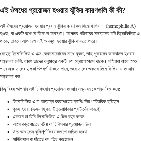
এই ঔষধের প্রয়োজন হওয়ার ঝুঁকির কারণগুলি কী কী?
এই ঔষধের প্রয়োজন হওয়ার প্রধান ঝুঁকির কারণ হল হিমোফিলিয়া এ (hemophilia A)
হওয়া, যা একটি বংশগত জিনগত অবস্থা। আপনার পরিবারের সদস্যদের যদি হিমোফিলিয়া এ
থাকে, তাহলে আপনারও এই অবস্থা হওয়ার ঝুঁকি থাকতে পারে।
যেহেতু হিমোফিলিয়া এ এক্স ক্রোমোজোমের সাথে যুক্ত, তাই পুরুষদের আক্রান্ত হওয়ার
সম্ভাবনা বেশি, কারণ তাদের শুধুমাত্র একটি এক্স ক্রোমোজোম থাকে। মহিলারা বাহক হতে
পারে এবং তাদের হালকা উপসর্গ থাকতে পারে, তবে তাদের গুরুতর হিমোফিলিয়া এ হওয়ার
সম্ভাবনা কম।
কিছু বিষয় আপনার এই চিকিৎসার প্রয়োজন হওয়ার সম্ভাবনাকে প্রভাবিত করে:
হিমোফিলিয়া এ বা অন্যান্য রক্তপাতের ব্যাধিগুলির পারিবারিক ইতিহাস
পুরুষ হওয়া (এক্স-লিঙ্কড উত্তরাধিকার প্যাটার্নের কারণে)
একজন মা যিনি হিমোফিলিয়া এ জিন বহন করেন
আগে রক্তপাতের ঘটনা যা চিকিৎসার প্রয়োজন ছিল
উচ্চ আঘাতের ঝুঁকিপূর্ণ ক্রিয়াকলাপে জড়িত হওয়া
সার্জিক্যাল বা দাঁতের পদ্ধতির প্রয়োজন