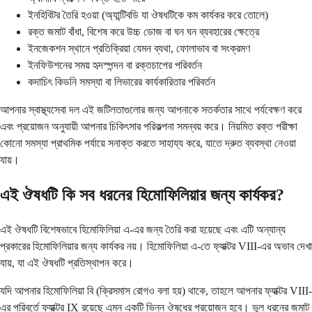
ইনহিবিটর তৈরি হওয়া (অ্যান্টিবডি যা ঔষধটিকে কম কার্যকর করে তোলে)
রক্ত জমাট বাঁধা, বিশেষ করে উচ্চ ডোজ বা ঘন ঘন ব্যবহারের ক্ষেত্রে
ইনজেকশন স্থানে প্রতিক্রিয়া যেমন ব্যথা, ফোলাভাব বা সংক্রমণ
ইনফিউশনের সময় হৃদস্পন্দন বা রক্তচাপের পরিবর্তন
কদাচিৎ কিডনি সমস্যা বা লিভারের কার্যকারিতার পরিবর্তন
আপনার স্বাস্থ্যসেবা দল এই জটিলতাগুলোর জন্য আপনাকে সতর্কতার সাথে পর্যবেক্ষণ করে
এবং প্রয়োজন অনুযায়ী আপনার চিকিৎসার পরিকল্পনা সমন্বয় করে। নিয়মিত রক্ত পরীক্ষা
কোনো সমস্যা প্রাথমিক পর্যায়ে সনাক্ত করতে সাহায্য করে, যাতে দ্রুত ব্যবস্থা নেওয়া
যায়।
এই ঔষধটি কি সব ধরনের হিমোফিলিয়ার জন্য কার্যকর?
এই ঔষধটি বিশেষভাবে হিমোফিলিয়া এ-এর জন্য তৈরি করা হয়েছে এবং এটি অন্যান্য
প্রকারের হিমোফিলিয়ার জন্য কার্যকর নয়। হিমোফিলিয়া এ-তে ফ্যাক্টর VIII-এর অভাব দেখা
যায়, যা এই ঔষধটি প্রতিস্থাপন করে।
যদি আপনার হিমোফিলিয়া বি (ক্রিসমাস রোগও বলা হয়) থাকে, তাহলে আপনার ফ্যাক্টর VIII-
এর পরিবর্তে ফ্যাক্টর IX রয়েছে এমন একটি ভিন্ন ঔষধের প্রয়োজন হবে। ভুল ধরনের জমাট