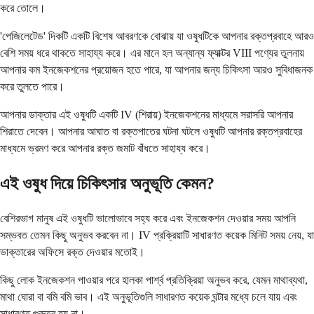
করে তোলে।
'পেজিলেটেড' দিকটি একটি বিশেষ আবরণকে বোঝায় যা ওষুধটিকে আপনার রক্তপ্রবাহে আরও
বেশি সময় ধরে থাকতে সাহায্য করে। এর মানে হল অন্যান্য ফ্যাক্টর VIII পণ্যের তুলনায়
আপনার কম ইনজেকশনের প্রয়োজন হতে পারে, যা আপনার জন্য চিকিৎসা আরও সুবিধাজনক
করে তুলতে পারে।
আপনার ডাক্তার এই ওষুধটি একটি IV (শিরায়) ইনজেকশনের মাধ্যমে সরাসরি আপনার
শিরাতে দেবেন। আপনার আঘাত বা রক্তপাতের ঘটনা ঘটলে ওষুধটি আপনার রক্তপ্রবাহের
মাধ্যমে ভ্রমণ করে আপনার রক্ত জমাট বাঁধতে সাহায্য করে।
এই ওষুধ দিয়ে চিকিৎসার অনুভূতি কেমন?
বেশিরভাগ মানুষ এই ওষুধটি ভালোভাবে সহ্য করে এবং ইনজেকশন দেওয়ার সময় আপনি
সম্ভবত তেমন কিছু অনুভব করবেন না। IV প্রক্রিয়াটি সাধারণত কয়েক মিনিট সময় নেয়, যা
ডাক্তারের অফিসে রক্ত ​​দেওয়ার মতোই।
কিছু লোক ইনজেকশন পাওয়ার পরে হালকা পার্শ্ব প্রতিক্রিয়া অনুভব করে, যেমন মাথাব্যথা,
মাথা ঘোরা বা বমি বমি ভাব। এই অনুভূতিগুলি সাধারণত কয়েক ঘন্টার মধ্যে চলে যায় এবং
সাধারণত গুরুতর হয় না।