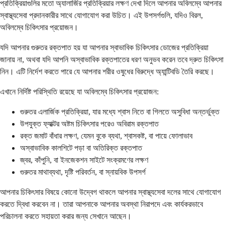
প্রতিক্রিয়াগুলির মতো অ্যালার্জির প্রতিক্রিয়ার লক্ষণ দেখা দিলে আপনার অবিলম্বে আপনার
স্বাস্থ্যসেবা প্রদানকারীর সাথে যোগাযোগ করা উচিত। এই উপসর্গগুলি, যদিও বিরল,
অবিলম্বে চিকিৎসার প্রয়োজন।
যদি আপনার গুরুতর রক্তপাত হয় যা আপনার স্বাভাবিক চিকিৎসার ডোজের প্রতিক্রিয়া
জানায় না, অথবা যদি আপনি অস্বাভাবিক রক্তপাতের ধরণ অনুভব করেন তবে দ্রুত চিকিৎসা
নিন। এটি নির্দেশ করতে পারে যে আপনার শরীর ওষুধের বিরুদ্ধে অ্যান্টিবডি তৈরি করছে।
এখানে নির্দিষ্ট পরিস্থিতি রয়েছে যা অবিলম্বে চিকিৎসার প্রয়োজন:
গুরুতর এলার্জিক প্রতিক্রিয়া, যার মধ্যে শ্বাস নিতে বা গিলতে অসুবিধা অন্তর্ভুক্ত
উপযুক্ত ফ্যাক্টর অষ্টম চিকিৎসার পরেও অবিরাম রক্তপাত
রক্ত জমাট বাঁধার লক্ষণ, যেমন বুকে ব্যথা, শ্বাসকষ্ট, বা পায়ে ফোলাভাব
অস্বাভাবিক কালশিটে পড়া বা অতিরিক্ত রক্তপাত
জ্বর, কাঁপুনি, বা ইনজেকশন সাইটে সংক্রমণের লক্ষণ
গুরুতর মাথাব্যথা, দৃষ্টি পরিবর্তন, বা স্নায়বিক উপসর্গ
আপনার চিকিৎসার বিষয়ে কোনো উদ্বেগ থাকলে আপনার স্বাস্থ্যসেবা দলের সাথে যোগাযোগ
করতে দ্বিধা করবেন না। তারা আপনাকে আপনার অবস্থা নিরাপদে এবং কার্যকরভাবে
পরিচালনা করতে সহায়তা করার জন্য সেখানে আছেন।