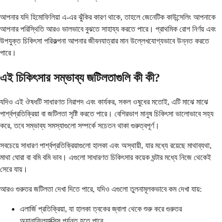
আপনার যদি হিমোফিলিয়া এ-এর ঝুঁকির কারণ থাকে, তাহলে জেনেটিক কাউন্সেলিং আপনাকে
আপনার পরিস্থিতি আরও ভালভাবে বুঝতে সাহায্য করতে পারে। প্রাথমিক রোগ নির্ণয় এবং
উপযুক্ত চিকিৎসা পরিকল্পনা আপনার জীবনযাত্রার মান উল্লেখযোগ্যভাবে উন্নত করতে
পারে।
এই চিকিৎসার সম্ভাব্য জটিলতাগুলি কী কী?
যদিও এই ঔষধটি সাধারণত নিরাপদ এবং কার্যকর, সকল ওষুধের মতোই, এটি মাঝে মাঝে
পার্শ্বপ্রতিক্রিয়া বা জটিলতা সৃষ্টি করতে পারে। বেশিরভাগ মানুষ চিকিৎসা ভালোভাবে সহ্য
করে, তবে সম্ভাব্য সমস্যাগুলো সম্পর্কে সচেতন থাকা গুরুত্বপূর্ণ।
সবচেয়ে সাধারণ পার্শ্বপ্রতিক্রিয়াগুলো হালকা এবং অস্থায়ী, যার মধ্যে রয়েছে মাথাব্যথা,
মাথা ঘোরা বা বমি বমি ভাব। এগুলো সাধারণত চিকিৎসার কয়েক ঘন্টার মধ্যে নিজে থেকেই
সেরে যায়।
আরও গুরুতর জটিলতা দেখা দিতে পারে, যদিও এগুলো তুলনামূলকভাবে কম দেখা যায়:
এলার্জি প্রতিক্রিয়া, যা হালকা ত্বকের জ্বালা থেকে শুরু করে গুরুতর
অ্যানাফিল্যাক্সিস পর্যন্ত হতে পারে