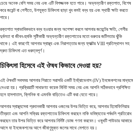
চেয়ে অনেক বেশি সময় নেয় এবং এটি বিপজ্জনক হতে পারে। অভ্যন্তরীণ রক্তপাত, বিশেষ
করে জয়েন্ট বা পেশীতে, উপযুক্ত চিকিৎসা ছাড়া খুব কমই বন্ধ হয় এবং স্থায়ী ক্ষতি করতে
পারে।
রক্তপাত স্বাভাবিকভাবে বন্ধ হওয়ার জন্য অপেক্ষা করলে আপনার জয়েন্টের ক্ষতি, পেশীর
দুর্বলতা বা জীবন-হুমকি সৃষ্টিকারী অভ্যন্তরীণ রক্তপাতের মতো গুরুতর জটিলতার ঝুঁকি
থাকে। এই কারণেই আপনার স্বাস্থ্য এবং নিরাপত্তার জন্য ফ্যাক্টর VIII প্রতিস্থাপন সহ
দ্রুত চিকিৎসা এত গুরুত্বপূর্ণ।
চিকিৎসা হিসেবে এই ঔষধ কিভাবে দেওয়া হয়?
এই ঔষধটি সবসময় আপনার শিরাতে সরাসরি একটি ইনট্রাভেনাস (IV) ইনজেকশনের মাধ্যমে
দেওয়া হয়। প্রক্রিয়াটি সাধারণত কয়েক মিনিট সময় নেয় এবং আপনি সঠিকভাবে প্রশিক্ষিত
হলে হাসপাতাল, ক্লিনিক বা এমনকি বাড়িতেও এটি করা যেতে পারে।
আপনার স্বাস্থ্যসেবা প্রদানকারী আপনার ওজনের উপর ভিত্তি করে, আপনার হিমোফিলিয়ার
তীব্রতা এবং আপনি সক্রিয় রক্তপাতের চিকিৎসা করছেন নাকি ভবিষ্যতের পর্বগুলি প্রতিরোধ
করছেন তার উপর ভিত্তি করে আপনার নির্দিষ্ট ডোজ গণনা করবেন। ওষুধটি পাউডার আকারে
আসে যা ইনজেকশনের আগে জীবাণুমুক্ত জলের সাথে মেশাতে হয়।