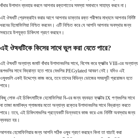
বাঁধার উপাদান ব্যবহার করলে আপনার রক্তপাতের সমস্যা সমাধানে সাহায্য করবে না।
এই ঔষধটি প্রেসক্রাইব করার আগে আপনার ডাক্তার রক্ত পরীক্ষার মাধ্যমে আপনার নির্দিষ্ট
ধরনের হিমোফিলিয়া নিশ্চিত করবেন। এটি নিশ্চিত করে যে আপনি আপনার অবস্থার জন্য
সবচেয়ে উপযুক্ত চিকিৎসা গ্রহণ করছেন।
এই ঔষধটিকে কিসের সাথে ভুল করা যেতে পারে?
এই ঔষধটি অন্যান্য জমাট বাঁধার উপাদানগুলির সাথে, বিশেষ করে ফ্যাক্টর VIII-এর অন্যান্য
রূপগুলির সাথে বিভ্রান্ত হতে পারে যেগুলির PEGylated আবরণ নেই। যদিও এই
ওষুধগুলি একই উদ্দেশ্যে কাজ করে, তবে তাদের বিভিন্ন ডোজের সময়সূচী প্রয়োজন হতে
পারে।
কিছু লোক এই চিকিৎসাটিকে হেমোফিলিয়া বি-এর জন্য ব্যবহৃত ফ্যাক্টর IX পণ্যগুলির সাথে
বা তাজা জমাটবদ্ধ প্লাজমার মতো অন্যান্য রক্তের উপাদানগুলির সাথে বিভ্রান্ত করতে
পারে। তবে, এই চিকিৎসাগুলির প্রত্যেকটি ভিন্নভাবে কাজ করে এবং নির্দিষ্ট অবস্থার জন্য
ব্যবহৃত হয়।
আপনার হেমোফিলিয়ার জন্য আপনি সঠিক ওষুধ গ্রহণ করছেন কিনা তা যাচাই করা