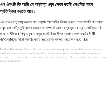
এই ঔষধটি কি আমি যে অন্যান্য ওষুধ সেবন করছি সেগুলির সাথে
প্রতিক্রিয়া করতে পারে?
এই ঔষধের তুলনামূলকভাবে কম ওষুধের পারস্পরিক ক্রিয়া রয়েছে, তবে আপনি যে সমস্ত
ওষুধ এবং সাপ্লিমেন্ট গ্রহণ করছেন সে সম্পর্কে আপনার স্বাস্থ্যসেবা প্রদানকারীদের সর্বদা
জানানো উচিত। কিছু ওষুধ যা রক্ত জমাট বাঁধার উপর প্রভাব ফেলে ফ্যাক্টর VIII
প্রতিস্থাপনের সাথে ব্যবহার করার সময় ডোজ সমন্বয় প্রয়োজন হতে পারে।
Medical Disclaimer:
This article is for informational purposes only and does not constitute
medical advice. Always consult a qualified healthcare provider for diagnosis and treatment
decisions. If you are experiencing a medical emergency, call 911 or go to the nearest emergency
room immediately.