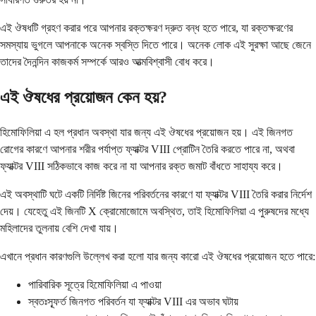
এই ঔষধটি গ্রহণ করার পরে আপনার রক্তক্ষরণ দ্রুত বন্ধ হতে পারে, যা রক্তক্ষরণের
সমস্যায় ভুগলে আপনাকে অনেক স্বস্তি দিতে পারে। অনেক লোক এই সুরক্ষা আছে জেনে
তাদের দৈনন্দিন কাজকর্ম সম্পর্কে আরও আত্মবিশ্বাসী বোধ করে।
এই ঔষধের প্রয়োজন কেন হয়?
হিমোফিলিয়া এ হল প্রধান অবস্থা যার জন্য এই ঔষধের প্রয়োজন হয়। এই জিনগত
রোগের কারণে আপনার শরীর পর্যাপ্ত ফ্যাক্টর VIII প্রোটিন তৈরি করতে পারে না, অথবা
ফ্যাক্টর VIII সঠিকভাবে কাজ করে না যা আপনার রক্ত জমাট বাঁধতে সাহায্য করে।
এই অবস্থাটি ঘটে একটি নির্দিষ্ট জিনের পরিবর্তনের কারণে যা ফ্যাক্টর VIII তৈরি করার নির্দেশ
দেয়। যেহেতু এই জিনটি X ক্রোমোজোমে অবস্থিত, তাই হিমোফিলিয়া এ পুরুষদের মধ্যে
মহিলাদের তুলনায় বেশি দেখা যায়।
এখানে প্রধান কারণগুলি উল্লেখ করা হলো যার জন্য কারো এই ঔষধের প্রয়োজন হতে পারে:
পারিবারিক সূত্রে হিমোফিলিয়া এ পাওয়া
স্বতঃস্ফূর্ত জিনগত পরিবর্তন যা ফ্যাক্টর VIII এর অভাব ঘটায়