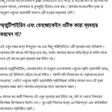
কিছু লোকের কানের চারপাশে কন্টাক্ট ডার্মাটাইটিস হতে পারে, যা বাইরের কান বা আশেপাশের
ত্বকে লালতা, ফোলাভাব বা ফুসকুড়ি হিসাবে দেখা যায়। আপনার সংবেদনশীল ত্বক বা
অনুরূপ ওষুধের অ্যালার্জি থাকলে এটি হওয়ার সম্ভাবনা বেশি।
অ্যান্টিপাইরিন এবং বেনজোকেইন ওটিক কারা ব্যবহার
করবেন না?
এই ওষুধ সবার জন্য উপযুক্ত নয় এবং কিছু পরিস্থিতিতে এটি ব্যবহার করা অনিরাপদ।
আপনার যদি কানের পর্দা ছিদ্র হয়ে যায়, অর্থাৎ আপনার কানের পর্দায় ছিদ্র বা ফাটল থাকে
তবে এই কানের ড্রপ ব্যবহার করা উচিত নয়।
যাদের অ্যান্টিপাইরিন, বেনজোকেইন বা অনুরূপ চেতনানাশক ওষুধের প্রতি অ্যালার্জি আছে,
তাদের এই চিকিৎসা এড়িয়ে যাওয়া উচিত। আপনি যদি লিডোকেন বা প্রোকেনের মতো
অন্যান্য '-কেইন' ওষুধের প্রতি অ্যালার্জির প্রতিক্রিয়া দেখিয়ে থাকেন তবে এই ড্রপ
ব্যবহার করার আগে আপনার ডাক্তারের সাথে আলোচনা করুন।
৬ মাসের কম বয়সী শিশুদের এই ওষুধ ব্যবহার করা উচিত নয়, যদি না কোনো শিশুরোগ
বিশেষজ্ঞ বিশেষভাবে নির্দেশ দেন। খুব ছোট শিশুদের মধ্যে এর নিরাপত্তা এবং কার্যকারিতা
ভালোভাবে প্রতিষ্ঠিত হয়নি।