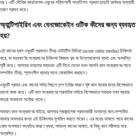
হয়। এটি মৌখিক ব্যথানাশক ওষুধের শক্তিশালী পদ্ধতিগত প্রভাব ছাড়াই কার্যকর অস্থায়ী
ত্রাণ প্রদান করে।
অ্যান্টিপাইরিন এবং বেনজোকেইন ওটিক কীসের জন্য ব্যবহৃত
হয়?
এই কানের ড্রপ ওষুধটি প্রধানত তীব্র ওটাইটিস মিডিয়া (acute otitis media) চিকিৎসা
করে, যা মধ্যকর্ণের সংক্রমণের চিকিৎসা বিষয়ক শব্দ যা উল্লেখযোগ্য ব্যথা এবং অস্বস্তি
সৃষ্টি করে। আপনার ডাক্তার সম্ভবত এটি লিখে দেবেন যখন আপনি কান সংক্রমণের সাথে
সম্পর্কিত তীব্র, স্পন্দনশীল ব্যথার সাথে মোকাবিলা করছেন।
ওষুধটি প্রদাহ এবং কানের পর্দার পিছনে চাপ তৈরির কারণে সৃষ্ট কান ব্যথার জন্য বিশেষভাবে
ভালো কাজ করে। এটি কান সংক্রমণের প্রাথমিক পর্যায়ে বিশেষভাবে সহায়ক যখন ব্যথার
মাত্রা সাধারণত সর্বোচ্চ থাকে।
সাধারণ কান সংক্রমণের বাইরে, আপনার স্বাস্থ্যসেবা প্রদানকারী অন্যান্য কান-সম্পর্কিত
ব্যথার অবস্থার জন্য এই চিকিৎসার সুপারিশ করতে পারেন। এর মধ্যে থাকতে পারে কানের
মোম অপসারণ পদ্ধতির কারণে ব্যথা, সামান্য কানের আঘাত, বা কিছু কান পরীক্ষার পরে
অস্বস্তি।