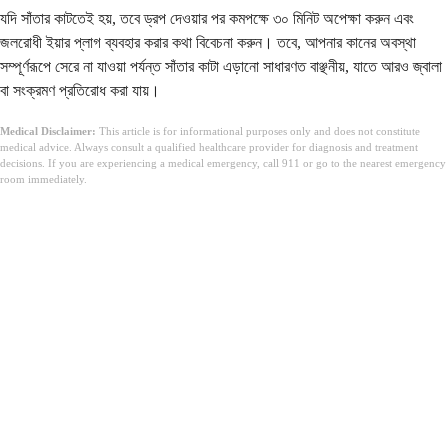
যদি সাঁতার কাটতেই হয়, তবে ড্রপ দেওয়ার পর কমপক্ষে ৩০ মিনিট অপেক্ষা করুন এবং
জলরোধী ইয়ার প্লাগ ব্যবহার করার কথা বিবেচনা করুন। তবে, আপনার কানের অবস্থা
সম্পূর্ণরূপে সেরে না যাওয়া পর্যন্ত সাঁতার কাটা এড়ানো সাধারণত বাঞ্ছনীয়, যাতে আরও জ্বালা
বা সংক্রমণ প্রতিরোধ করা যায়।
Medical Disclaimer:
This article is for informational purposes only and does not constitute
medical advice. Always consult a qualified healthcare provider for diagnosis and treatment
decisions. If you are experiencing a medical emergency, call 911 or go to the nearest emergency
room immediately.