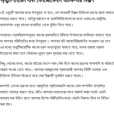
অ্যান্টিপাইরিন এবং বেনজোকেইন ওটিক-এর বিকল্প
এই ওষুধটি আপনার জন্য উপযুক্ত না হলে, বেশ কয়েকটি বিকল্প চিকিৎসা কানের ব্যথা কমাতে
সাহায্য করতে পারে। আইবুপ্রোফেন বা অ্যাসিটামিনোফেনের মতো ওভার-দ্য-কাউন্টার
ব্যথানাশক ওষুধ কানের অস্বস্তি থেকে মুক্তি দিতে পারে।
অন্যান্য প্রেসক্রিপশনযুক্ত কানের ড্রপগুলিতে বিভিন্ন উপাদানের সংমিশ্রণ থাকতে পারে
যা আপনার পরিস্থিতির জন্য উপযুক্ত। আপনার যদি ব্যাকটেরিয়াজনিত সংক্রমণ হয় তবে
এর মধ্যে অ্যান্টিবায়োটিক কানের ড্রপ অন্তর্ভুক্ত থাকতে পারে, অথবা প্রদাহ প্রধান
উদ্বেগের কারণ হলে স্টেরয়েড-যুক্ত ড্রপ ব্যবহার করা যেতে পারে।
কিছু লোকের জন্য, কানের বাইরের অংশে গরম সেঁক দিলে কানের ড্রপের পাশাপাশি বা পরিবর্তে
আরাম পাওয়া যেতে পারে। আপনার স্বাস্থ্যসেবা প্রদানকারী আপনার নির্দিষ্ট অবস্থা এবং
চিকিৎসা ইতিহাস বিবেচনা করে সেরা বিকল্পটি সুপারিশ করতে পারেন।
জলপাই তেলের ড্রপের মতো প্রাকৃতিক প্রতিকারগুলি কানের মোম সম্পর্কিত অস্বস্তি
কমাতে সাহায্য করতে পারে, যদিও আপনার ডাক্তারের সাথে পরামর্শ করার পরেই এগুলি
ব্যবহার করা উচিত যাতে আপনার বিশেষ পরিস্থিতির জন্য সেগুলি নিরাপদ কিনা তা নিশ্চিত
করা যায়।