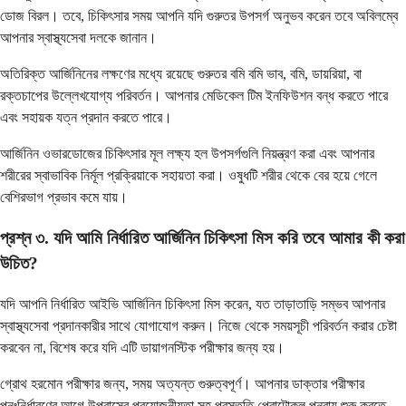
ডোজ বিরল। তবে, চিকিৎসার সময় আপনি যদি গুরুতর উপসর্গ অনুভব করেন তবে অবিলম্বে
আপনার স্বাস্থ্যসেবা দলকে জানান।
অতিরিক্ত আর্জিনিনের লক্ষণের মধ্যে রয়েছে গুরুতর বমি বমি ভাব, বমি, ডায়রিয়া, বা
রক্তচাপের উল্লেখযোগ্য পরিবর্তন। আপনার মেডিকেল টিম ইনফিউশন বন্ধ করতে পারে
এবং সহায়ক যত্ন প্রদান করতে পারে।
আর্জিনিন ওভারডোজের চিকিৎসার মূল লক্ষ্য হল উপসর্গগুলি নিয়ন্ত্রণ করা এবং আপনার
শরীরের স্বাভাবিক নির্মূল প্রক্রিয়াকে সহায়তা করা। ওষুধটি শরীর থেকে বের হয়ে গেলে
বেশিরভাগ প্রভাব কমে যায়।
প্রশ্ন ৩. যদি আমি নির্ধারিত আর্জিনিন চিকিৎসা মিস করি তবে আমার কী করা
উচিত?
যদি আপনি নির্ধারিত আইভি আর্জিনিন চিকিৎসা মিস করেন, যত তাড়াতাড়ি সম্ভব আপনার
স্বাস্থ্যসেবা প্রদানকারীর সাথে যোগাযোগ করুন। নিজে থেকে সময়সূচী পরিবর্তন করার চেষ্টা
করবেন না, বিশেষ করে যদি এটি ডায়াগনস্টিক পরীক্ষার জন্য হয়।
গ্রোথ হরমোন পরীক্ষার জন্য, সময় অত্যন্ত গুরুত্বপূর্ণ। আপনার ডাক্তার পরীক্ষার
পুনঃনির্ধারণের আগে উপবাসের প্রয়োজনীয়তা সহ প্রস্তুতি প্রোটোকল পুনরায় শুরু করতে