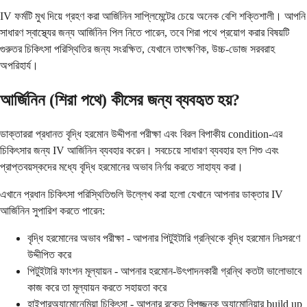
IV ফর্মটি মুখ দিয়ে গ্রহণ করা আর্জিনিন সাপ্লিমেন্টের চেয়ে অনেক বেশি শক্তিশালী। আপনি
সাধারণ স্বাস্থ্যের জন্য আর্জিনিন পিল নিতে পারেন, তবে শিরা পথে প্রয়োগ করার বিষয়টি
গুরুতর চিকিৎসা পরিস্থিতির জন্য সংরক্ষিত, যেখানে তাৎক্ষণিক, উচ্চ-ডোজ সরবরাহ
অপরিহার্য।
আর্জিনিন (শিরা পথে) কীসের জন্য ব্যবহৃত হয়?
ডাক্তাররা প্রধানত বৃদ্ধি হরমোন উদ্দীপনা পরীক্ষা এবং বিরল বিপাকীয় condition-এর
চিকিৎসার জন্য IV আর্জিনিন ব্যবহার করেন। সবচেয়ে সাধারণ ব্যবহার হল শিশু এবং
প্রাপ্তবয়স্কদের মধ্যে বৃদ্ধি হরমোনের অভাব নির্ণয় করতে সাহায্য করা।
এখানে প্রধান চিকিৎসা পরিস্থিতিগুলি উল্লেখ করা হলো যেখানে আপনার ডাক্তার IV
আর্জিনিন সুপারিশ করতে পারেন:
বৃদ্ধি হরমোনের অভাব পরীক্ষা - আপনার পিটুইটারি গ্রন্থিকে বৃদ্ধি হরমোন নিঃসরণে
উদ্দীপিত করে
পিটুইটারি ফাংশন মূল্যায়ন - আপনার হরমোন-উৎপাদনকারী গ্রন্থি কতটা ভালোভাবে
কাজ করে তা মূল্যায়ন করতে সহায়তা করে
হাইপারঅ্যামোনেমিয়া চিকিৎসা - আপনার রক্তে বিপজ্জনক অ্যামোনিয়ার build up