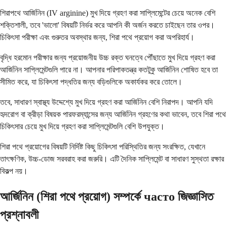
শিরাপথে আর্জিনিন (IV arginine) মুখ দিয়ে গ্রহণ করা সাপ্লিমেন্টের চেয়ে অনেক বেশি
শক্তিশালী, তবে 'ভালো' বিষয়টি নির্ভর করে আপনি কী অর্জন করতে চাইছেন তার ওপর।
চিকিৎসা পরীক্ষা এবং গুরুতর অবস্থার জন্য, শিরা পথে প্রয়োগ করা অপরিহার্য।
বৃদ্ধি হরমোন পরীক্ষার জন্য প্রয়োজনীয় উচ্চ রক্ত ঘনত্বে পৌঁছাতে মুখ দিয়ে গ্রহণ করা
আর্জিনিন সাপ্লিমেন্টগুলি পারে না। আপনার পরিপাকতন্ত্র কতটুকু আর্জিনিন শোষিত হবে তা
সীমিত করে, যা চিকিৎসা পদ্ধতির জন্য বড়িগুলিকে অকার্যকর করে তোলে।
তবে, সাধারণ স্বাস্থ্য উদ্দেশ্যে মুখ দিয়ে গ্রহণ করা আর্জিনিন বেশি নিরাপদ। আপনি যদি
হৃদরোগ বা ক্রীড়া বিষয়ক পারফরম্যান্সের জন্য আর্জিনিন গ্রহণের কথা ভাবেন, তবে শিরা পথে
চিকিৎসার চেয়ে মুখ দিয়ে গ্রহণ করা সাপ্লিমেন্টগুলি বেশি উপযুক্ত।
শিরা পথে প্রয়োগের বিষয়টি নির্দিষ্ট কিছু চিকিৎসা পরিস্থিতির জন্য সংরক্ষিত, যেখানে
তাৎক্ষণিক, উচ্চ-ডোজ সরবরাহ করা জরুরি। এটি দৈনিক সাপ্লিমেন্ট বা সাধারণ সুস্থতা রক্ষার
বিকল্প নয়।
আর্জিনিন (শিরা পথে প্রয়োগ) সম্পর্কে часто জিজ্ঞাসিত
প্রশ্নাবলী