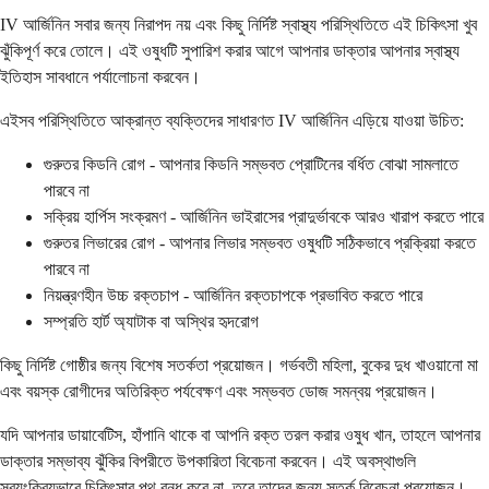
IV আর্জিনিন সবার জন্য নিরাপদ নয় এবং কিছু নির্দিষ্ট স্বাস্থ্য পরিস্থিতিতে এই চিকিৎসা খুব
ঝুঁকিপূর্ণ করে তোলে। এই ওষুধটি সুপারিশ করার আগে আপনার ডাক্তার আপনার স্বাস্থ্য
ইতিহাস সাবধানে পর্যালোচনা করবেন।
এইসব পরিস্থিতিতে আক্রান্ত ব্যক্তিদের সাধারণত IV আর্জিনিন এড়িয়ে যাওয়া উচিত:
গুরুতর কিডনি রোগ - আপনার কিডনি সম্ভবত প্রোটিনের বর্ধিত বোঝা সামলাতে
পারবে না
সক্রিয় হার্পিস সংক্রমণ - আর্জিনিন ভাইরাসের প্রাদুর্ভাবকে আরও খারাপ করতে পারে
গুরুতর লিভারের রোগ - আপনার লিভার সম্ভবত ওষুধটি সঠিকভাবে প্রক্রিয়া করতে
পারবে না
নিয়ন্ত্রণহীন উচ্চ রক্তচাপ - আর্জিনিন রক্তচাপকে প্রভাবিত করতে পারে
সম্প্রতি হার্ট অ্যাটাক বা অস্থির হৃদরোগ
কিছু নির্দিষ্ট গোষ্ঠীর জন্য বিশেষ সতর্কতা প্রয়োজন। গর্ভবতী মহিলা, বুকের দুধ খাওয়ানো মা
এবং বয়স্ক রোগীদের অতিরিক্ত পর্যবেক্ষণ এবং সম্ভবত ডোজ সমন্বয় প্রয়োজন।
যদি আপনার ডায়াবেটিস, হাঁপানি থাকে বা আপনি রক্ত ​​তরল করার ওষুধ খান, তাহলে আপনার
ডাক্তার সম্ভাব্য ঝুঁকির বিপরীতে উপকারিতা বিবেচনা করবেন। এই অবস্থাগুলি
স্বয়ংক্রিয়ভাবে চিকিৎসার পথ বন্ধ করে না, তবে তাদের জন্য সতর্ক বিবেচনা প্রয়োজন।