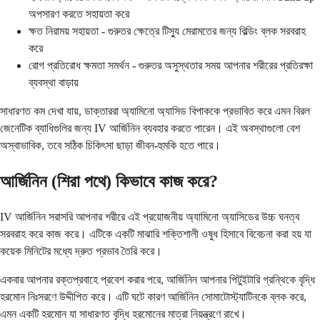
অপসারণ করতে সহায়তা করে
ক্ষত নিরাময় সহায়তা - গুরুতর ক্ষেত্রে টিস্যু মেরামতের জন্য বিল্ডিং ব্লক সরবরাহ
করে
রোগ প্রতিরোধ ক্ষমতা সমর্থন - গুরুতর অসুস্থতার সময় আপনার শরীরের প্রতিরক্ষা
ব্যবস্থা বাড়ায়
সাধারণত কম দেখা যায়, ডাক্তাররা অ্যামিনো অ্যাসিড বিপাককে প্রভাবিত করে এমন বিরল
জেনেটিক ব্যাধিগুলির জন্য IV আর্জিনিন ব্যবহার করতে পারেন। এই অবস্থাগুলো বেশ
অস্বাভাবিক, তবে সঠিক চিকিৎসা ছাড়া জীবন-হুমকি হতে পারে।
আর্জিনিন (শিরা পথে) কিভাবে কাজ করে?
IV আর্জিনিন সরাসরি আপনার শরীরে এই প্রয়োজনীয় অ্যামিনো অ্যাসিডের উচ্চ ঘনত্ব
সরবরাহ করে কাজ করে। এটিকে একটি মাঝারি শক্তিশালী ওষুধ হিসাবে বিবেচনা করা হয় যা
কয়েক মিনিটের মধ্যে দ্রুত প্রভাব তৈরি করে।
একবার আপনার রক্তপ্রবাহে প্রবেশ করার পরে, আর্জিনিন আপনার পিটুইটারি গ্রন্থিকে বৃদ্ধি
হরমোন নিঃসরণে উদ্দীপিত করে। এটি ঘটে কারণ আর্জিনিন সোমাটোস্ট্যাটিনকে ব্লক করে,
এমন একটি হরমোন যা সাধারণত বৃদ্ধি হরমোনের মাত্রা নিয়ন্ত্রণে রাখে।