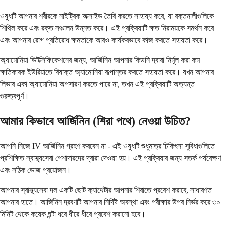
ওষুধটি আপনার শরীরকে নাইট্রিক অক্সাইড তৈরি করতে সাহায্য করে, যা রক্তনালীগুলিকে
শিথিল করে এবং রক্ত ​​সঞ্চালন উন্নত করে। এই প্রক্রিয়াটি ক্ষত নিরাময়কে সমর্থন করে
এবং আপনার রোগ প্রতিরোধ ক্ষমতাকে আরও কার্যকরভাবে কাজ করতে সহায়তা করে।
অ্যামোনিয়া ডিটক্সিফিকেশনের জন্য, আর্জিনিন আপনার কিডনি দ্বারা নির্মূল করা কম
ক্ষতিকারক ইউরিয়াতে বিষাক্ত অ্যামোনিয়া রূপান্তর করতে সহায়তা করে। যখন আপনার
লিভার একা অ্যামোনিয়া অপসারণ করতে পারে না, তখন এই প্রক্রিয়াটি অত্যন্ত
গুরুত্বপূর্ণ।
আমার কিভাবে আর্জিনিন (শিরা পথে) নেওয়া উচিত?
আপনি নিজে IV আর্জিনিন গ্রহণ করবেন না - এই ওষুধটি শুধুমাত্র চিকিৎসা সুবিধাগুলিতে
প্রশিক্ষিত স্বাস্থ্যসেবা পেশাদারদের দ্বারা দেওয়া হয়। এই প্রক্রিয়ার জন্য সতর্ক পর্যবেক্ষণ
এবং সঠিক ডোজ প্রয়োজন।
আপনার স্বাস্থ্যসেবা দল একটি ছোট ক্যাথেটার আপনার শিরাতে প্রবেশ করাবে, সাধারণত
আপনার হাতে। আর্জিনিন দ্রবণটি আপনার নির্দিষ্ট অবস্থা এবং পরীক্ষার উপর নির্ভর করে ৩০
মিনিট থেকে কয়েক ঘন্টা ধরে ধীরে ধীরে প্রবেশ করানো হবে।