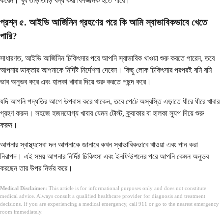
করেন। খুব তাড়াতাড়ি বন্ধ করা বিপজ্জনক হতে পারে।
প্রশ্ন ৫. আইভি আর্জিনিন গ্রহণের পরে কি আমি স্বাভাবিকভাবে খেতে
পারি?
সাধারণত, আইভি আর্জিনিন চিকিৎসার পরে আপনি স্বাভাবিক খাওয়া শুরু করতে পারেন, তবে
আপনার ডাক্তার আপনাকে নির্দিষ্ট নির্দেশনা দেবেন। কিছু লোক চিকিৎসার পরপরই বমি বমি
ভাব অনুভব করে এবং হালকা খাবার দিয়ে শুরু করতে পছন্দ করে।
যদি আপনি পদ্ধতির আগে উপবাস করে থাকেন, তবে পেটে অস্বস্তি এড়াতে ধীরে ধীরে খাবার
গ্রহণ করুন। সহজে হজমযোগ্য খাবার যেমন টোস্ট, ক্র্যাকার বা হালকা স্যুপ দিয়ে শুরু
করুন।
আপনার স্বাস্থ্যসেবা দল আপনাকে জানাবে কখন স্বাভাবিকভাবে খাওয়া এবং পান করা
নিরাপদ। এই সময় আপনার নির্দিষ্ট চিকিৎসা এবং ইনফিউশনের পরে আপনি কেমন অনুভব
করছেন তার উপর নির্ভর করে।
Medical Disclaimer:
This article is for informational purposes only and does not constitute
medical advice. Always consult a qualified healthcare provider for diagnosis and treatment
decisions. If you are experiencing a medical emergency, call 911 or go to the nearest emergency
room immediately.