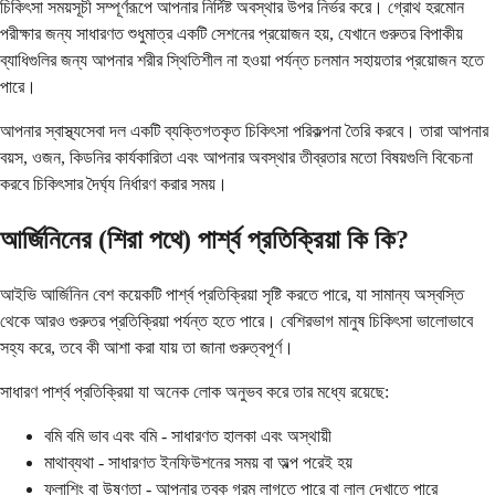
চিকিৎসা সময়সূচী সম্পূর্ণরূপে আপনার নির্দিষ্ট অবস্থার উপর নির্ভর করে। গ্রোথ হরমোন
পরীক্ষার জন্য সাধারণত শুধুমাত্র একটি সেশনের প্রয়োজন হয়, যেখানে গুরুতর বিপাকীয়
ব্যাধিগুলির জন্য আপনার শরীর স্থিতিশীল না হওয়া পর্যন্ত চলমান সহায়তার প্রয়োজন হতে
পারে।
আপনার স্বাস্থ্যসেবা দল একটি ব্যক্তিগতকৃত চিকিৎসা পরিকল্পনা তৈরি করবে। তারা আপনার
বয়স, ওজন, কিডনির কার্যকারিতা এবং আপনার অবস্থার তীব্রতার মতো বিষয়গুলি বিবেচনা
করবে চিকিৎসার দৈর্ঘ্য নির্ধারণ করার সময়।
আর্জিনিনের (শিরা পথে) পার্শ্ব প্রতিক্রিয়া কি কি?
আইভি আর্জিনিন বেশ কয়েকটি পার্শ্ব প্রতিক্রিয়া সৃষ্টি করতে পারে, যা সামান্য অস্বস্তি
থেকে আরও গুরুতর প্রতিক্রিয়া পর্যন্ত হতে পারে। বেশিরভাগ মানুষ চিকিৎসা ভালোভাবে
সহ্য করে, তবে কী আশা করা যায় তা জানা গুরুত্বপূর্ণ।
সাধারণ পার্শ্ব প্রতিক্রিয়া যা অনেক লোক অনুভব করে তার মধ্যে রয়েছে:
বমি বমি ভাব এবং বমি - সাধারণত হালকা এবং অস্থায়ী
মাথাব্যথা - সাধারণত ইনফিউশনের সময় বা অল্প পরেই হয়
ফ্লাশিং বা উষ্ণতা - আপনার ত্বক গরম লাগতে পারে বা লাল দেখাতে পারে