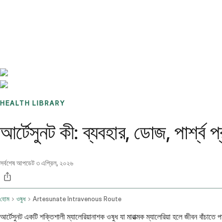
Benchmarks
Stories
FAQ
Sign up / Log in
HEALTH LIBRARY
আর্টেসুনট কী: ব্যবহার, ডোজ, পার্শ্ব
সর্বশেষ আপডেট
৩ এপ্রিল, ২০২৬
হোম
ওষুধ
Artesunate Intravenous Route
আর্টেসুনট একটি শক্তিশালী ম্যালেরিয়ানাশক ওষুধ যা মারাত্মক ম্যালেরিয়া হলে জীবন বাঁচা