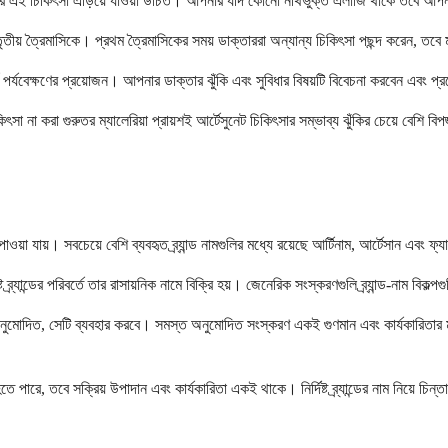
, তাদের এই চিকিৎসা এড়িয়ে যাওয়া উচিত। আপনার যদি কোনো নথিভুক্ত এলার্জি থাকে তবে আ
ৃতীয় ত্রৈমাসিকে। প্রথম ত্রৈমাসিকের সময় ডাক্তাররা অন্যান্য চিকিৎসা পছন্দ করেন, তবে মা
পর্যবেক্ষণের প্রয়োজন। আপনার ডাক্তার ঝুঁকি এবং সুবিধার বিষয়টি বিবেচনা করবেন এবং প
না করা গুরুতর ম্যালেরিয়া প্রায়শই আর্টেসুনেট চিকিৎসার সম্ভাব্য ঝুঁকির চেয়ে বেশি বি
 পাওয়া যায়। সবচেয়ে বেশি ব্যবহৃত ব্র্যান্ড নামগুলির মধ্যে রয়েছে আর্টিনাম, আর্টেসান এবং 
্র্যান্ডের পরিবর্তে তার রাসায়নিক নামে বিক্রি হয়। জেনেরিক সংস্করণগুলি ব্র্যান্ড-নাম বিকল্
 অনুমোদিত, সেটি ব্যবহার করবে। সমস্ত অনুমোদিত সংস্করণ একই গুণমান এবং কার্যকারিতার
তে পারে, তবে সক্রিয় উপাদান এবং কার্যকারিতা একই থাকে। নির্দিষ্ট ব্র্যান্ডের নাম নিয়ে চ