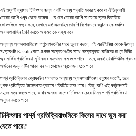
এই ওষুধটি ক্যান্সার চিকিৎসার জন্য একটি অনন্য পদ্ধতি সরবরাহ করে যা ঐতিহ্যবাহী
কেমোথেরাপি ওষুধ থেকে আলাদা। যেখানে কেমোথেরাপি সাধারণত দ্রুত বিভাজিত
কোষগুলিকে লক্ষ্য করে, সেখানে এই এনজাইম থেরাপি বিশেষভাবে ক্যান্সার কোষগুলির
অ্যাসপারাজিন তৈরি করতে অক্ষমতাকে লক্ষ্য করে।
অন্যান্য অ্যাসপারাগিনেস ফর্মুলেশনগুলির সাথে তুলনা করলে, এই এরউইনিয়া-থেকে-উত্পন্ন
সংস্করণটি E. coli-থেকে-উত্পন্ন সংস্করণগুলির সাথে সমস্যাযুক্ত রোগীদের মধ্যে নির্দিষ্ট
অ্যালার্জির প্রতিক্রিয়া সৃষ্টি করার সম্ভাবনা কম হতে পারে। তবে, একই থেরাপিউটিক প্রভাব
অর্জনের জন্য এটির আরও ঘন ঘন ডোজের প্রয়োজন হতে পারে।
পার্শ্ব প্রতিক্রিয়ার প্রোফাইল সাধারণত অন্যান্য অ্যাসপারাগিনেস ওষুধের মতোই, তবে
পৃথক প্রতিক্রিয়া উল্লেখযোগ্যভাবে পরিবর্তিত হতে পারে। কিছু রোগী এই ফর্মুলেশনটি
সহজে সহ্য করতে পারে, আবার অন্যরা আগের চিকিৎসার চেয়ে ভিন্ন পার্শ্ব প্রতিক্রিয়া
অনুভব করতে পারে।
চিকিৎসার পার্শ্ব প্রতিক্রিয়াগুলিকে কিসের সাথে ভুল করা
যেতে পারে?