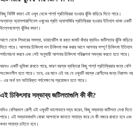
কিছু নির্দিষ্ট কারণ এই ওষুধ থেকে পার্শ্ব প্রতিক্রিয়া হওয়ার ঝুঁকি বাড়িয়ে দিতে পারে।
অন্যান্য অ্যাসপারাগিনেস ওষুধের প্রতি অ্যালার্জির প্রতিক্রিয়া হওয়ার ইতিহাস থাকা একটি
উল্লেখযোগ্য ঝুঁকির কারণ।
আগে থেকে লিভারের সমস্যা, ডায়াবেটিস বা রক্ত ​​জমাট বাঁধার ব্যাধিও জটিলতার ঝুঁকি বাড়িয়ে
দিতে পারে। আপনার চিকিৎসা দল চিকিৎসা শুরু করার আগে আপনার সম্পূর্ণ চিকিৎসা ইতিহাস
পর্যালোচনা করবে এবং সেই অনুযায়ী আপনার চিকিৎসা পরিকল্পনা সমন্বয় করতে হতে পারে।
বয়সও একটি ভূমিকা রাখতে পারে, কারণ বয়স্ক ব্যক্তিরা কিছু পার্শ্ব প্রতিক্রিয়ার জন্য বেশি
সংবেদনশীল হতে পারে। তবে, এর মানে এই নয় যে ওষুধটি বয়স্ক রোগীদের জন্য নিরাপদ নয়
– এর অর্থ হল অতিরিক্ত পর্যবেক্ষণের প্রয়োজন হতে পারে।
এই চিকিৎসার সম্ভাব্য জটিলতাগুলি কী কী?
যদিও বেশিরভাগ রোগী এই ওষুধটি ভালোভাবে সহ্য করেন, কিছু সম্ভাব্য জটিলতা দেখা দিতে
পারে। এই সম্ভাবনাগুলি বোঝা আপনাকে জানতে সাহায্য করে যে কী নজরে রাখতে হবে এবং
কখন সাহায্য চাইতে হবে।