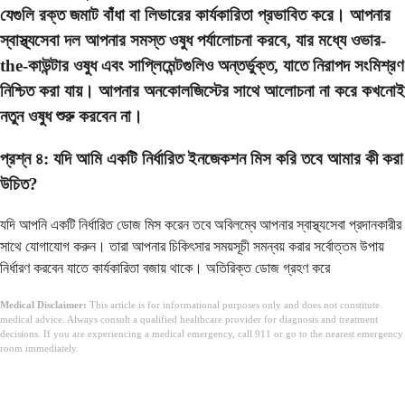
যেগুলি রক্ত জমাট বাঁধা বা লিভারের কার্যকারিতা প্রভাবিত করে। আপনার
স্বাস্থ্যসেবা দল আপনার সমস্ত ওষুধ পর্যালোচনা করবে, যার মধ্যে ওভার-
the-কাউন্টার ওষুধ এবং সাপ্লিমেন্টগুলিও অন্তর্ভুক্ত, যাতে নিরাপদ সংমিশ্রণ
নিশ্চিত করা যায়। আপনার অনকোলজিস্টের সাথে আলোচনা না করে কখনোই
নতুন ওষুধ শুরু করবেন না।
প্রশ্ন ৪: যদি আমি একটি নির্ধারিত ইনজেকশন মিস করি তবে আমার কী করা
উচিত?
যদি আপনি একটি নির্ধারিত ডোজ মিস করেন তবে অবিলম্বে আপনার স্বাস্থ্যসেবা প্রদানকারীর
সাথে যোগাযোগ করুন। তারা আপনার চিকিৎসার সময়সূচী সমন্বয় করার সর্বোত্তম উপায়
নির্ধারণ করবেন যাতে কার্যকারিতা বজায় থাকে। অতিরিক্ত ডোজ গ্রহণ করে
Medical Disclaimer:
This article is for informational purposes only and does not constitute
medical advice. Always consult a qualified healthcare provider for diagnosis and treatment
decisions. If you are experiencing a medical emergency, call 911 or go to the nearest emergency
room immediately.