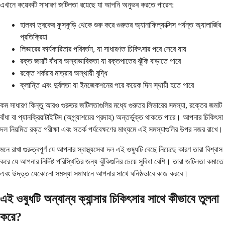
এখানে কয়েকটি সাধারণ জটিলতা রয়েছে যা আপনি অনুভব করতে পারেন:
হালকা ত্বকের ফুসকুড়ি থেকে শুরু করে গুরুতর অ্যানাফিল্যাক্সিস পর্যন্ত অ্যালার্জির
প্রতিক্রিয়া
লিভারের কার্যকারিতার পরিবর্তন, যা সাধারণত চিকিৎসার পরে সেরে যায়
রক্ত জমাট বাঁধার অস্বাভাবিকতা যা রক্তপাতের ঝুঁকি বাড়াতে পারে
রক্তে শর্করার মাত্রার অস্থায়ী বৃদ্ধি
ক্লান্তি এবং দুর্বলতা যা ইনজেকশনের পরে কয়েক দিন স্থায়ী হতে পারে
কম সাধারণ কিন্তু আরও গুরুতর জটিলতাগুলির মধ্যে গুরুতর লিভারের সমস্যা, রক্তের জমাট
বাঁধা বা প্যানক্রিয়াটাইটিস (অগ্ন্যাশয়ের প্রদাহ) অন্তর্ভুক্ত থাকতে পারে। আপনার চিকিৎসা
দল নিয়মিত রক্ত ​​পরীক্ষা এবং সতর্ক পর্যবেক্ষণের মাধ্যমে এই সমস্যাগুলির উপর নজর রাখে।
মনে রাখা গুরুত্বপূর্ণ যে আপনার স্বাস্থ্যসেবা দল এই ওষুধটি বেছে নিয়েছে কারণ তারা বিশ্বাস
করে যে আপনার নির্দিষ্ট পরিস্থিতির জন্য ঝুঁকিগুলির চেয়ে সুবিধা বেশি। তারা জটিলতা কমাতে
এবং উদ্ভূত যেকোনো সমস্যা সমাধানে আপনার সাথে ঘনিষ্ঠভাবে কাজ করবে।
এই ওষুধটি অন্যান্য ক্যান্সার চিকিৎসার সাথে কীভাবে তুলনা
করে?