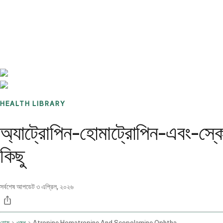
Benchmarks
Stories
FAQ
Sign up / Log in
HEALTH LIBRARY
অ্যাট্রোপিন-হোমাট্রোপিন-এবং-স্কোপ
কিছু
সর্বশেষ আপডেট
৩ এপ্রিল, ২০২৬
হোম
ওষুধ
Atropine Homatropine And Scopolamine Ophthalmic Route