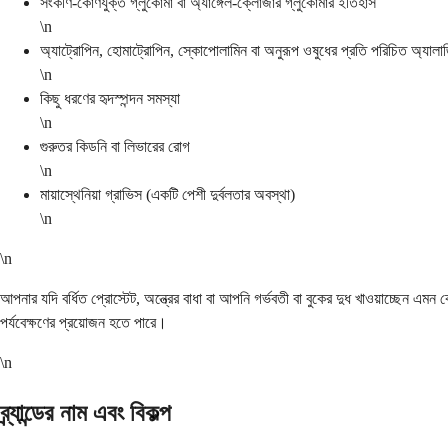
সংকীর্ণ-কোণযুক্ত গ্লুকোমা বা অ্যাঙ্গেল-ক্লোজার গ্লুকোমার ইতিহাস
\n
অ্যাট্রোপিন, হোমাট্রোপিন, স্কোপোলামিন বা অনুরূপ ওষুধের প্রতি পরিচিত অ্যালার্
\n
কিছু ধরণের হৃদস্পন্দন সমস্যা
\n
গুরুতর কিডনি বা লিভারের রোগ
\n
মায়াস্থেনিয়া গ্রাভিস (একটি পেশী দুর্বলতার অবস্থা)
\n
\n
আপনার যদি বর্ধিত প্রোস্টেট, অন্ত্রের বাধা বা আপনি গর্ভবতী বা বুকের দুধ খাওয়াচ্ছ
পর্যবেক্ষণের প্রয়োজন হতে পারে।
\n
ব্র্যান্ডের নাম এবং বিকল্প