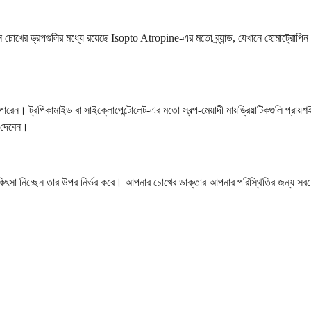
রোপিন চোখের ড্রপগুলির মধ্যে রয়েছে Isopto Atropine-এর মতো ব্র্যান্ড, যেখানে হোমাট
পারেন। ট্রপিকামাইড বা সাইক্লোপেন্টোলেট-এর মতো স্বল্প-মেয়াদী মায়ড্রিয়াটিকগুলি প্রায়
শ দেবেন।
চিকিৎসা নিচ্ছেন তার উপর নির্ভর করে। আপনার চোখের ডাক্তার আপনার পরিস্থিতির জন্য সবচেয