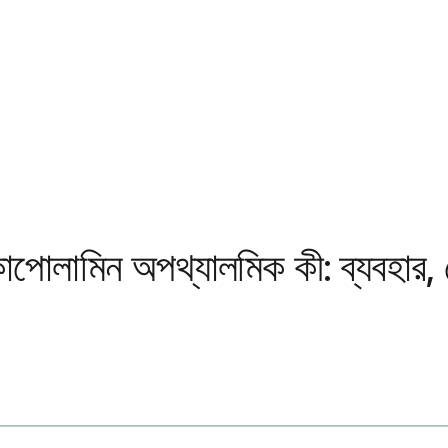
োলামিন অপথ্যালমিক কী: ব্যবহার, ডো