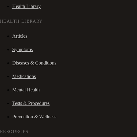
Health Library
HEALTH LIBRARY
Articles
Symptoms
Diseases & Conditions
Medications
Mental Health
Tests & Procedures
Prevention & Wellness
RESOURCES