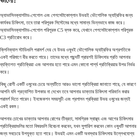
ভালো?
অ্যাভাসিনক্যাপটাড-পেগোল এবং পেগসেটাকোপ্লান উভয়ই ভৌগোলিক অ্যাট্রফির জন্য
কার্যকর চিকিৎসা, তবে তারা পরিপূরক সিস্টেমের মধ্যে সামান্য ভিন্নভাবে কাজ করে।
অ্যাভাসিনক্যাপটাড-পেগোল পরিপূরক C5 ব্লক করে, যেখানে পেগসেটাকোপ্লান পরিপূরক
C3 প্রতিরোধ করে।
ক্লিনিক্যাল স্টাডিগুলি পরামর্শ দেয় যে উভয় ওষুধই ভৌগোলিক অ্যাট্রফির অগ্রগতিকে
একই পরিমাণে ধীর করতে পারে। তাদের মধ্যে পছন্দটি প্রায়শই চিকিৎসার প্রতি আপনার
ব্যক্তিগত প্রতিক্রিয়া এবং আপনার হতে পারে এমন কোনো পার্শ্ব প্রতিক্রিয়ার উপর নির্ভর
করে।
কিছু রোগী একটি ওষুধের চেয়ে অন্যটিতে আরও ভালো প্রতিক্রিয়া জানাতে পারে, যে কারণে
আপনি যদি প্রত্যাশিত উপকার না দেখেন তবে আপনার ডাক্তার চিকিৎসা পরিবর্তন করার
পরামর্শ দিতে পারেন। ইনজেকশন সময়সূচী এবং প্রশাসন প্রক্রিয়া উভয় ওষুধের জন্যই
একই রকম।
আপনার চোখের ডাক্তার আপনার রোগের তীব্রতা, সামগ্রিক স্বাস্থ্য এবং আগের চিকিৎসার
প্রতিক্রিয়াগুলির মতো বিষয়গুলি বিবেচনা করবেন, যখন সুপারিশ করবেন কোন ওষুধটি আপনার
জন্য সবচেয়ে উপযুক্ত হতে পারে। উভয়ই এমন একটি অবস্থার চিকিৎসায় উল্লেখযোগ্য