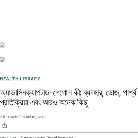
Benchmarks
Stories
FAQ
Sign up / Log in
HEALTH LIBRARY
অ্যাভাসিনক্যাপটাড-পেগোল কী: ব্যবহার, ডোজ, পার্শ্ব
প্রতিক্রিয়া এবং আরও অনেক কিছু
সর্বশেষ আপডেট
৩ এপ্রিল, ২০২৬
হোম
ওষুধ
Avacincaptad Pegol Intraocular Route