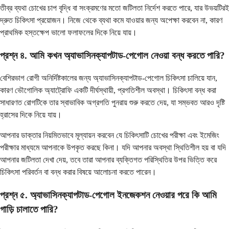
তীব্র ব্যথা চোখের চাপ বৃদ্ধি বা সংক্রমণের মতো জটিলতা নির্দেশ করতে পারে, যার উভয়টিরই
দ্রুত চিকিৎসা প্রয়োজন। নিজে থেকে ব্যথা কমে যাওয়ার জন্য অপেক্ষা করবেন না, কারণ
প্রাথমিক হস্তক্ষেপ ভালো ফলাফলের দিকে নিয়ে যায়।
প্রশ্ন ৪. আমি কখন অ্যাভাসিনক্যাপটাড-পেগোল নেওয়া বন্ধ করতে পারি?
বেশিরভাগ রোগী অনির্দিষ্টকালের জন্য অ্যাভাসিনক্যাপটাড-পেগোল চিকিৎসা চালিয়ে যান,
কারণ ভৌগোলিক অ্যাট্রোফি একটি দীর্ঘস্থায়ী, প্রগতিশীল অবস্থা। চিকিৎসা বন্ধ করা
সাধারণত রোগটিকে তার স্বাভাবিক অগ্রগতি পুনরায় শুরু করতে দেয়, যা সম্ভবত আরও দৃষ্টি
হ্রাসের দিকে নিয়ে যায়।
আপনার ডাক্তার নিয়মিতভাবে মূল্যায়ন করবেন যে চিকিৎসাটি চোখের পরীক্ষা এবং ইমেজিং
পরীক্ষার মাধ্যমে আপনাকে উপকৃত করছে কিনা। যদি আপনার অবস্থা স্থিতিশীল হয় বা যদি
আপনার জটিলতা দেখা দেয়, তবে তারা আপনার ব্যক্তিগত পরিস্থিতির উপর ভিত্তি করে
চিকিৎসা পরিবর্তন বা বন্ধ করার বিষয়ে আলোচনা করতে পারেন।
প্রশ্ন ৫. অ্যাভাসিনক্যাপটাড-পেগোল ইনজেকশন নেওয়ার পরে কি আমি
গাড়ি চালাতে পারি?