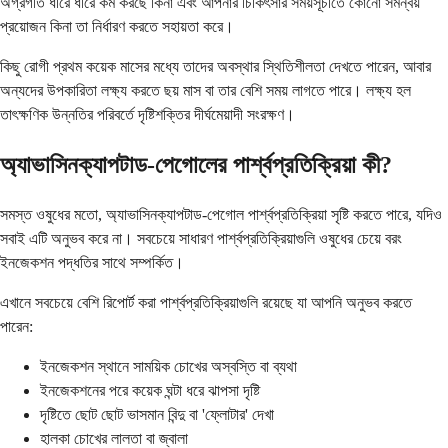
অগ্রগতি ধীরে ধীরে কম করছে কিনা এবং আপনার চিকিৎসার সময়সূচীতে কোনো সমন্বয়
প্রয়োজন কিনা তা নির্ধারণ করতে সহায়তা করে।
কিছু রোগী প্রথম কয়েক মাসের মধ্যে তাদের অবস্থার স্থিতিশীলতা দেখতে পারেন, আবার
অন্যদের উপকারিতা লক্ষ্য করতে ছয় মাস বা তার বেশি সময় লাগতে পারে। লক্ষ্য হল
তাৎক্ষণিক উন্নতির পরিবর্তে দৃষ্টিশক্তির দীর্ঘমেয়াদী সংরক্ষণ।
অ্যাভাসিনক্যাপটাড-পেগোলের পার্শ্বপ্রতিক্রিয়া কী?
সমস্ত ওষুধের মতো, অ্যাভাসিনক্যাপটাড-পেগোল পার্শ্বপ্রতিক্রিয়া সৃষ্টি করতে পারে, যদিও
সবাই এটি অনুভব করে না। সবচেয়ে সাধারণ পার্শ্বপ্রতিক্রিয়াগুলি ওষুধের চেয়ে বরং
ইনজেকশন পদ্ধতির সাথে সম্পর্কিত।
এখানে সবচেয়ে বেশি রিপোর্ট করা পার্শ্বপ্রতিক্রিয়াগুলি রয়েছে যা আপনি অনুভব করতে
পারেন:
ইনজেকশন স্থানে সাময়িক চোখের অস্বস্তি বা ব্যথা
ইনজেকশনের পরে কয়েক ঘন্টা ধরে ঝাপসা দৃষ্টি
দৃষ্টিতে ছোট ছোট ভাসমান বিন্দু বা 'ফ্লোটার' দেখা
হালকা চোখের লালতা বা জ্বালা