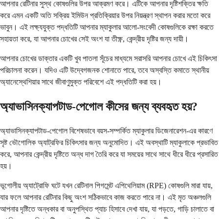
আপনার রেটিনার সুস্থ কোষগুলির উপর আক্রমণ করে। এটিকে আপনার দৃষ্টিশক্তির ক্ষতি
করে এমন একটি অতি সক্রিয় ইমিউন প্রতিক্রিয়ার উপর নিয়ন্ত্রণ স্থাপন করার মতো করে
ভাবুন। এই লক্ষ্যযুক্ত পদ্ধতিটি আপনার ম্যাকুলার আলো-সংবেদী কোষগুলিকে রক্ষা করতে
সহায়তা করে, যা আপনার চোখের সেই অংশ যা তীক্ষ্ণ, কেন্দ্রীয় দৃষ্টির জন্য দায়ী।
আপনার চোখের ডাক্তার একটি খুব পাতলা সূঁচের মাধ্যমে সরাসরি আপনার চোখে এই চিকিৎসা
পরিচালনা করেন। যদিও এটি উদ্বেগজনক শোনাতে পারে, তবে অস্বস্তি কমাতে স্থানীয়
অ্যানেস্থেশিয়ার সাথে জীবাণুমুক্ত পরিবেশে এই পদ্ধতিটি করা হয়।
অ্যাভাসিনক্যাপটাড-পেগোল কীসের জন্য ব্যবহৃত হয়?
অ্যাভাসিনক্যাপটাড-পেগোল বিশেষভাবে বয়স-সম্পর্কিত ম্যাকুলার ডিজেনারেশন-এর কারণে
সৃষ্ট ভৌগোলিক অ্যাট্রফির চিকিৎসার জন্য অনুমোদিত। এই অবস্থাটি ম্যাকুলাকে প্রভাবিত
করে, আপনার কেন্দ্রীয় দৃষ্টিতে অন্ধ দাগ তৈরি করে যা সময়ের সাথে সাথে ধীরে ধীরে প্রসারিত
হয়।
ভূগোলীয় অ্যাট্রোফি ঘটে যখন রেটিনাল পিগমেন্ট এপিথেলিয়াম (RPE) কোষগুলি মারা যায়,
যার ফলে আপনার রেটিনার কিছু অংশ সঠিকভাবে কাজ করতে পারে না। এই মৃত অঞ্চলগুলি
আপনার দৃষ্টিতে অন্ধকার বা অনুপস্থিত প্যাচ হিসাবে দেখা যায়, যা পড়তে, গাড়ি চালাতে বা