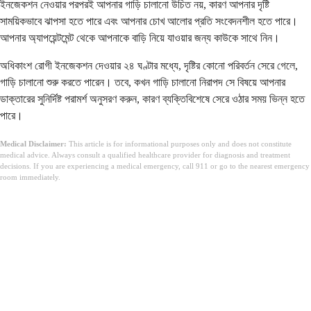
ইনজেকশন নেওয়ার পরপরই আপনার গাড়ি চালানো উচিত নয়, কারণ আপনার দৃষ্টি
সাময়িকভাবে ঝাপসা হতে পারে এবং আপনার চোখ আলোর প্রতি সংবেদনশীল হতে পারে।
আপনার অ্যাপয়েন্টমেন্ট থেকে আপনাকে বাড়ি নিয়ে যাওয়ার জন্য কাউকে সাথে নিন।
অধিকাংশ রোগী ইনজেকশন দেওয়ার ২৪ ঘণ্টার মধ্যে, দৃষ্টির কোনো পরিবর্তন সেরে গেলে,
গাড়ি চালানো শুরু করতে পারেন। তবে, কখন গাড়ি চালানো নিরাপদ সে বিষয়ে আপনার
ডাক্তারের সুনির্দিষ্ট পরামর্শ অনুসরণ করুন, কারণ ব্যক্তিবিশেষে সেরে ওঠার সময় ভিন্ন হতে
পারে।
Medical Disclaimer:
This article is for informational purposes only and does not constitute
medical advice. Always consult a qualified healthcare provider for diagnosis and treatment
decisions. If you are experiencing a medical emergency, call 911 or go to the nearest emergency
room immediately.