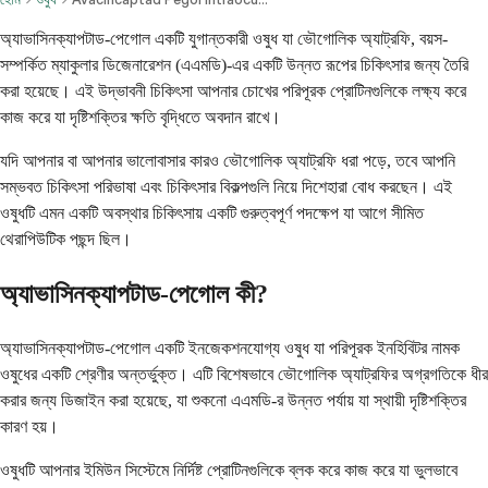
অ্যাভাসিনক্যাপটাড-পেগোল একটি যুগান্তকারী ওষুধ যা ভৌগোলিক অ্যাট্রফি, বয়স-
সম্পর্কিত ম্যাকুলার ডিজেনারেশন (এএমডি)-এর একটি উন্নত রূপের চিকিৎসার জন্য তৈরি
করা হয়েছে। এই উদ্ভাবনী চিকিৎসা আপনার চোখের পরিপূরক প্রোটিনগুলিকে লক্ষ্য করে
কাজ করে যা দৃষ্টিশক্তির ক্ষতি বৃদ্ধিতে অবদান রাখে।
যদি আপনার বা আপনার ভালোবাসার কারও ভৌগোলিক অ্যাট্রফি ধরা পড়ে, তবে আপনি
সম্ভবত চিকিৎসা পরিভাষা এবং চিকিৎসার বিকল্পগুলি নিয়ে দিশেহারা বোধ করছেন। এই
ওষুধটি এমন একটি অবস্থার চিকিৎসায় একটি গুরুত্বপূর্ণ পদক্ষেপ যা আগে সীমিত
থেরাপিউটিক পছন্দ ছিল।
অ্যাভাসিনক্যাপটাড-পেগোল কী?
অ্যাভাসিনক্যাপটাড-পেগোল একটি ইনজেকশনযোগ্য ওষুধ যা পরিপূরক ইনহিবিটর নামক
ওষুধের একটি শ্রেণীর অন্তর্ভুক্ত। এটি বিশেষভাবে ভৌগোলিক অ্যাট্রফির অগ্রগতিকে ধীর
করার জন্য ডিজাইন করা হয়েছে, যা শুকনো এএমডি-র উন্নত পর্যায় যা স্থায়ী দৃষ্টিশক্তির
কারণ হয়।
ওষুধটি আপনার ইমিউন সিস্টেমে নির্দিষ্ট প্রোটিনগুলিকে ব্লক করে কাজ করে যা ভুলভাবে