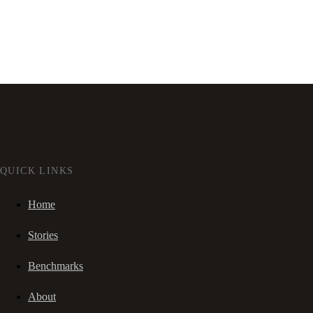
QUICK LINKS
Home
Stories
Benchmarks
About