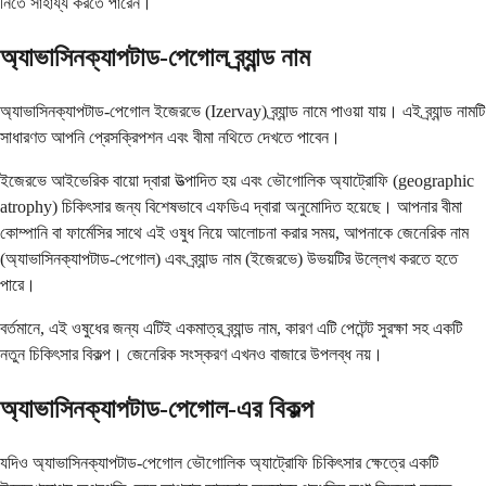
নিতে সাহায্য করতে পারেন।
অ্যাভাসিনক্যাপটাড-পেগোল ব্র্যান্ড নাম
অ্যাভাসিনক্যাপটাড-পেগোল ইজেরভে (Izervay) ব্র্যান্ড নামে পাওয়া যায়। এই ব্র্যান্ড নামটি
সাধারণত আপনি প্রেসক্রিপশন এবং বীমা নথিতে দেখতে পাবেন।
ইজেরভে আইভেরিক বায়ো দ্বারা উত্পাদিত হয় এবং ভৌগোলিক অ্যাট্রোফি (geographic
atrophy) চিকিৎসার জন্য বিশেষভাবে এফডিএ দ্বারা অনুমোদিত হয়েছে। আপনার বীমা
কোম্পানি বা ফার্মেসির সাথে এই ওষুধ নিয়ে আলোচনা করার সময়, আপনাকে জেনেরিক নাম
(অ্যাভাসিনক্যাপটাড-পেগোল) এবং ব্র্যান্ড নাম (ইজেরভে) উভয়টির উল্লেখ করতে হতে
পারে।
বর্তমানে, এই ওষুধের জন্য এটিই একমাত্র ব্র্যান্ড নাম, কারণ এটি পেটেন্ট সুরক্ষা সহ একটি
নতুন চিকিৎসার বিকল্প। জেনেরিক সংস্করণ এখনও বাজারে উপলব্ধ নয়।
অ্যাভাসিনক্যাপটাড-পেগোল-এর বিকল্প
যদিও অ্যাভাসিনক্যাপটাড-পেগোল ভৌগোলিক অ্যাট্রোফি চিকিৎসার ক্ষেত্রে একটি