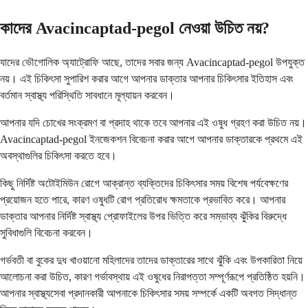
কাদের Avacincaptad-pegol নেওয়া উচিত নয়?
যাদের ভৌগোলিক অ্যাট্রোফি আছে, তাদের সবার জন্য Avacincaptad-pegol উপযুক্ত
নয়। এই চিকিৎসা সুপারিশ করার আগে আপনার ডাক্তার আপনার চিকিৎসার ইতিহাস এবং
বর্তমান স্বাস্থ্য পরিস্থিতি সাবধানে মূল্যায়ন করবেন।
আপনার যদি চোখের সংক্রমণ বা প্রদাহ থাকে তবে আপনার এই ওষুধ গ্রহণ করা উচিত নয়।
Avacincaptad-pegol ইনজেকশন বিবেচনা করার আগে আপনার ডাক্তারকে প্রথমে এই
অবস্থাগুলির চিকিৎসা করতে হবে।
কিছু নির্দিষ্ট অটোইমিউন রোগে আক্রান্ত ব্যক্তিদের চিকিৎসার সময় বিশেষ পর্যবেক্ষণের
প্রয়োজন হতে পারে, কারণ ওষুধটি রোগ প্রতিরোধ ক্ষমতাকে প্রভাবিত করে। আপনার
ডাক্তার আপনার নির্দিষ্ট স্বাস্থ্য প্রোফাইলের উপর ভিত্তি করে সম্ভাব্য ঝুঁকির বিরুদ্ধে
সুবিধাগুলি বিবেচনা করবেন।
গর্ভবতী বা বুকের দুধ খাওয়ানো মহিলাদের তাদের ডাক্তারের সাথে ঝুঁকি এবং উপকারিতা নিয়ে
আলোচনা করা উচিত, কারণ গর্ভাবস্থায় এই ওষুধের নিরাপত্তা সম্পূর্ণরূপে প্রতিষ্ঠিত হয়নি।
আপনার স্বাস্থ্যসেবা প্রদানকারী আপনাকে চিকিৎসার সময় সম্পর্কে একটি অবগত সিদ্ধান্ত