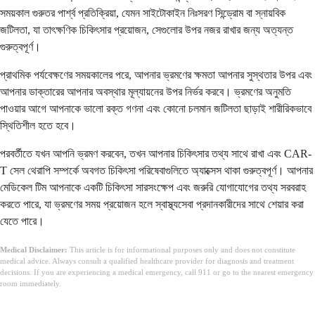
সময়কাল গুরুতর পার্শ্ব প্রতিক্রিয়া, যেমন সাইটোকাইন নিঃসরণ সিন্ড্রোম বা স্নায়বিক
জটিলতা, যা তাৎক্ষণিক চিকিৎসার প্রয়োজন, সেগুলোর উপর নজর রাখার জন্য অত্যন্ত
গুরুত্বপূর্ণ।
প্রাথমিক পর্যবেক্ষণের সময়কালের পরে, আপনার ভ্রমণের ক্ষমতা আপনার সুস্থতার উপর এবং
আপনার ডাক্তারের আপনার অবস্থার মূল্যায়নের উপর নির্ভর করবে। ভ্রমণের অনুমতি
পাওয়ার আগে আপনাকে ভালো রক্ত গণনা এবং কোনো চলমান জটিলতা ছাড়াই শারীরিকভাবে
স্থিতিশীল হতে হবে।
পরবর্তীতে যখন আপনি ভ্রমণ করবেন, তখন আপনার চিকিৎসার তথ্য সাথে রাখা এবং CAR-
T সেল থেরাপি সম্পর্কে অবগত চিকিৎসা পরিষেবাগুলিতে অ্যাক্সেস থাকা গুরুত্বপূর্ণ। আপনার
মেডিকেল টিম আপনাকে একটি চিকিৎসা সারসংক্ষেপ এবং জরুরি যোগাযোগের তথ্য সরবরাহ
করতে পারে, যা ভ্রমণের সময় প্রয়োজন হলে স্বাস্থ্যসেবা প্রদানকারীদের সাথে শেয়ার করা
যেতে পারে।
Medical Disclaimer:
This article is for informational purposes only and does not constitute
medical advice. Always consult a qualified healthcare provider for diagnosis and treatment
decisions. If you are experiencing a medical emergency, call 911 or go to the nearest emergency
room immediately.