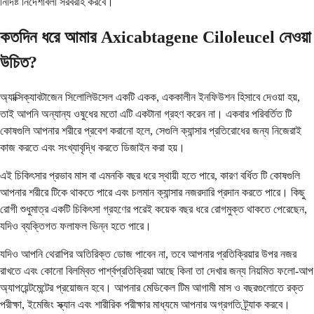
নির্দিষ্ট নির্দেশাবলী সরবরাহ করবে।
কতদিন ধরে আমার Axicabtagene Ciloleucel নেওয়া
উচিত?
অ্যাক্সিক্যাবটাজেন সিলোলিউসেল একটি একক, এককালীন ইনফিউশন হিসাবে দেওয়া হয়,
তাই আপনি অন্যান্য ওষুধের মতো এটি একটানা গ্রহণ করেন না। একবার পরিবর্তিত টি
কোষগুলি আপনার শরীরে প্রবেশ করানো হলে, সেগুলি ক্যান্সার প্রতিরোধের জন্য নিজেরাই
কাজ করতে এবং সংখ্যাবৃদ্ধি করতে ডিজাইন করা হয়।
এই চিকিৎসার প্রভাব মাস বা এমনকি বছর ধরে স্থায়ী হতে পারে, কারণ বর্ধিত টি কোষগুলি
আপনার শরীরে টিকে থাকতে পারে এবং চলমান ক্যান্সার নজরদারি প্রদান করতে পারে। কিছু
রোগী শুধুমাত্র একটি চিকিৎসা গ্রহণের পরেই কয়েক বছর ধরে রোগমুক্ত থাকতে পেরেছেন,
যদিও ব্যক্তিগত ফলাফল ভিন্ন হতে পারে।
যদিও আপনি থেরাপির অতিরিক্ত ডোজ পাবেন না, তবে আপনার প্রতিক্রিয়ার উপর নজর
রাখতে এবং কোনো বিলম্বিত পার্শ্বপ্রতিক্রিয়া আছে কিনা তা দেখার জন্য নিয়মিত ফলো-আপ
অ্যাপয়েন্টমেন্টের প্রয়োজন হবে। আপনার মেডিকেল টিম আগামী মাস ও বছরগুলোতে রক্ত
পরীক্ষা, ইমেজিং স্ক্যান এবং শারীরিক পরীক্ষার মাধ্যমে আপনার অগ্রগতি ট্র্যাক করবে।