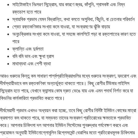
সাইটোকাইন নিঃসরণ সিন্ড্রোম, যার কারণে জ্বর, কাঁপুনি, শ্বাসকষ্ট এবং নিম্ন
রক্তচাপ হতে পারে
স্নায়বিক প্রভাব যেমন বিভ্রান্তি, কথা বলতে অসুবিধা, খিঁচুনি, বা চেতনার পরিবর্তন
শ্বেত রক্তকণিকার সংখ্যা কমে যাওয়া, যা সংক্রমণের ঝুঁকি বাড়ায়
অনুচক্রিকার সংখ্যা কমে যাওয়া, যা সহজে কালশিটে পড়া বা রক্তপাতের কারণ হতে
পারে
ক্লান্তি এবং দুর্বলতা
বমি বমি ভাব এবং ক্ষুধা হ্রাস
মাথাব্যথা এবং পেশী ব্যথা
আরও গুরুতর কিন্তু কম সাধারণ পার্শ্বপ্রতিক্রিয়াগুলির মধ্যে গুরুতর সংক্রমণ, হৃদরোগ এবং
দীর্ঘস্থায়ীভাবে কম রক্তকণিকা অন্তর্ভুক্ত থাকতে পারে। কিছু রোগীর টিউমার লাইসিস
সিন্ড্রোম হতে পারে, যেখানে ক্যান্সার কোষ দ্রুত ভেঙে যায় এবং এমন পদার্থ নির্গত করে যা
কিডনির কার্যকারিতা প্রভাবিত করতে পারে।
দীর্ঘমেয়াদী প্রভাব এখনও অধ্যয়ন করা হচ্ছে, তবে কিছু রোগীর নির্দিষ্ট ইমিউন কোষের মাত্রা
ক্রমাগত কম থাকতে পারে, যা সম্ভবত তাদের সংক্রমণ প্রতিরোধের ক্ষমতাকে প্রভাবিত
করে। আপনার চিকিৎসা দল আপনার ইমিউন সিস্টেমের পুনরুদ্ধার পর্যবেক্ষণ করবে এবং
প্রয়োজন অনুযায়ী ইমিউনোগ্লোবুলিন রিপ্লেসমেন্ট থেরাপির মতো প্রতিরোধমূলক চিকিৎসার