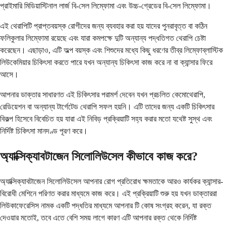
প্রাইমারি মিডিয়াস্টিনাল লার্জ বি-সেল লিম্ফোমা এবং উচ্চ-গ্রেডের বি-সেল লিম্ফোমা।
এই থেরাপিটি প্রাপ্তবয়স্ক রোগীদের জন্য ব্যবহার করা হয় যাদের পুনরাবৃত্ত বা কঠিন
ফলিকুলার লিম্ফোমা রয়েছে এবং যারা কমপক্ষে দুটি অন্যান্য পদ্ধতিগত থেরাপি চেষ্টা
করেছেন। এছাড়াও, এটি অল্প বয়স্ক এবং শিশুদের মধ্যে কিছু ধরণের তীব্র লিম্ফোব্লাস্টিক
লিউকেমিয়ার চিকিৎসা করতে পারে যখন অন্যান্য চিকিৎসা কাজ করে না বা ক্যান্সার ফিরে
আসে।
আপনার ডাক্তার সাধারণত এই চিকিৎসার পরামর্শ দেবেন যখন প্রচলিত কেমোথেরাপি,
রেডিয়েশন বা অন্যান্য টার্গেটেড থেরাপি সফল হয়নি। এটি তাদের জন্য একটি চিকিৎসার
বিকল্প হিসেবে বিবেচিত হয় যারা এই নিবিড় প্রক্রিয়াটি সহ্য করার মতো যথেষ্ট সুস্থ এবং
নির্দিষ্ট চিকিৎসা মানদণ্ড পূরণ করে।
অ্যাক্সিক্যাবটাজেন সিলোলিউসেল কীভাবে কাজ করে?
অ্যাক্সিক্যাবটাজেন সিলোলিউসেল আপনার রোগ প্রতিরোধ ক্ষমতাকে আরও কার্যকর ক্যান্সার-
বিরোধী মেশিনে পরিণত করার মাধ্যমে কাজ করে। এই প্রক্রিয়াটি শুরু হয় যখন ডাক্তাররা
লিউকাফেরেসিস নামক একটি পদ্ধতির মাধ্যমে আপনার টি কোষ সংগ্রহ করেন, যা রক্ত ​​
দেওয়ার মতোই, তবে এতে বেশি সময় লাগে কারণ এটি আপনার রক্ত ​​থেকে নির্দিষ্ট