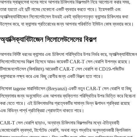
আপনার স্বাস্থ্যসেবা দলের সাথে আপনার চিকিৎসার বিকল্পগুলি নিয়ে আলোচনা করার সময়,
তারা হয়তো এই দুটি নামের যেকোনো একটি ব্যবহার করতে পারে। ইয়েসকার্টা এবং
অ্যাক্সিক্যাবিটাজেন সিলোলেউসেল উভয়ই একই ব্যক্তিগতকৃত ক্যান্সার চিকিৎসার কথা
উল্লেখ করে, যা ক্যান্সার প্রতিরোধের জন্য আপনার পরিবর্তিত ইমিউন কোষ ব্যবহার করে।
অ্যাক্সিক্যাবিটাজেন সিলোলেউসেলের বিকল্প
আপনার নির্দিষ্ট ধরনের ক্যান্সার এবং চিকিৎসা পরিস্থিতির উপর নির্ভর করে, অ্যাক্সিক্যাবিটাজেন
সিলোলেউসেলের বিকল্প হিসেবে আরও কয়েকটি CAR-T সেল থেরাপি উপলব্ধ রয়েছে।
টিসাজেনলেউসেল (কিমরিয়াহ) আরেকটি CAR-T সেল থেরাপি যা CD19-পজিটিভ
ক্যান্সারকে লক্ষ্য করে এবং কিছু রোগীর জন্য একটি বিকল্প হতে পারে।
লিসোকা tagene মারালিউসেল (Breyanzi) একটি নতুন CAR-T সেল থেরাপি যা কিছু
লিম্ফোমার জন্য অনুমোদিত এবং আপনার ব্যক্তিগত পরিস্থিতির উপর ভিত্তি করে বিবেচনা
করা যেতে পারে। এই চিকিৎসাগুলির প্রত্যেকটির সামান্য ভিন্ন উত্পাদন প্রক্রিয়া রয়েছে
এবং বিভিন্ন পার্শ্ব প্রতিক্রিয়া প্রোফাইল থাকতে পারে।
CAR-T সেল থেরাপি ছাড়াও, অন্যান্য চিকিৎসার বিকল্পগুলির মধ্যে ঐতিহ্যবাহী
কেমোথেরাপি ব্যবস্থা, টার্গেটেড থেরাপি, অথবা নতুন পদ্ধতির অনুসন্ধানকারী ক্লিনিকাল