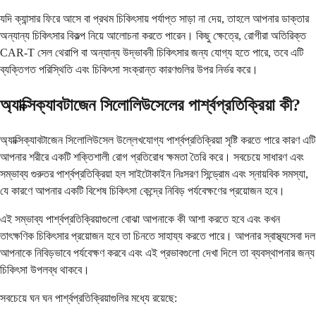
যদি ক্যান্সার ফিরে আসে বা প্রথম চিকিৎসায় পর্যাপ্ত সাড়া না দেয়, তাহলে আপনার ডাক্তার
অন্যান্য চিকিৎসার বিকল্প নিয়ে আলোচনা করতে পারেন। কিছু ক্ষেত্রে, রোগীরা অতিরিক্ত
CAR-T সেল থেরাপি বা অন্যান্য উদ্ভাবনী চিকিৎসার জন্য যোগ্য হতে পারে, তবে এটি
ব্যক্তিগত পরিস্থিতি এবং চিকিৎসা সংক্রান্ত কারণগুলির উপর নির্ভর করে।
অ্যাক্সিক্যাবটাজেন সিলোলিউসেলের পার্শ্বপ্রতিক্রিয়া কী?
অ্যাক্সিক্যাবটাজেন সিলোলিউসেল উল্লেখযোগ্য পার্শ্বপ্রতিক্রিয়া সৃষ্টি করতে পারে কারণ এটি
আপনার শরীরে একটি শক্তিশালী রোগ প্রতিরোধ ক্ষমতা তৈরি করে। সবচেয়ে সাধারণ এবং
সম্ভাব্য গুরুতর পার্শ্বপ্রতিক্রিয়া হল সাইটোকাইন নিঃসরণ সিন্ড্রোম এবং স্নায়বিক সমস্যা,
যে কারণে আপনার একটি বিশেষ চিকিৎসা কেন্দ্রে নিবিড় পর্যবেক্ষণের প্রয়োজন হবে।
এই সম্ভাব্য পার্শ্বপ্রতিক্রিয়াগুলো বোঝা আপনাকে কী আশা করতে হবে এবং কখন
তাৎক্ষণিক চিকিৎসার প্রয়োজন হবে তা চিনতে সাহায্য করতে পারে। আপনার স্বাস্থ্যসেবা দল
আপনাকে নিবিড়ভাবে পর্যবেক্ষণ করবে এবং এই প্রভাবগুলো দেখা দিলে তা ব্যবস্থাপনার জন্য
চিকিৎসা উপলব্ধ থাকবে।
সবচেয়ে ঘন ঘন পার্শ্বপ্রতিক্রিয়াগুলির মধ্যে রয়েছে: