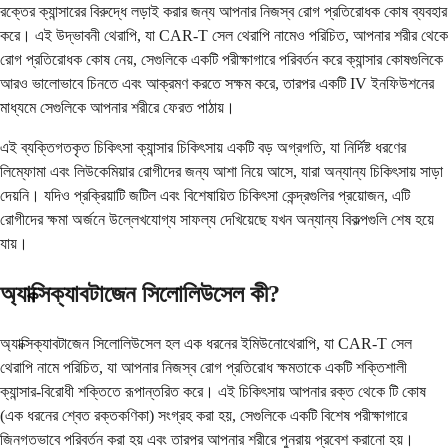
রক্তের ক্যান্সারের বিরুদ্ধে লড়াই করার জন্য আপনার নিজস্ব রোগ প্রতিরোধক কোষ ব্যবহার
করে। এই উদ্ভাবনী থেরাপি, যা CAR-T সেল থেরাপি নামেও পরিচিত, আপনার শরীর থেকে
রোগ প্রতিরোধক কোষ নেয়, সেগুলিকে একটি পরীক্ষাগারে পরিবর্তন করে ক্যান্সার কোষগুলিকে
আরও ভালোভাবে চিনতে এবং আক্রমণ করতে সক্ষম করে, তারপর একটি IV ইনফিউশনের
মাধ্যমে সেগুলিকে আপনার শরীরে ফেরত পাঠায়।
এই ব্যক্তিগতকৃত চিকিৎসা ক্যান্সার চিকিৎসায় একটি বড় অগ্রগতি, যা নির্দিষ্ট ধরণের
লিম্ফোমা এবং লিউকেমিয়ার রোগীদের জন্য আশা নিয়ে আসে, যারা অন্যান্য চিকিৎসায় সাড়া
দেয়নি। যদিও প্রক্রিয়াটি জটিল এবং বিশেষায়িত চিকিৎসা কেন্দ্রগুলির প্রয়োজন, এটি
রোগীদের ক্ষমা অর্জনে উল্লেখযোগ্য সাফল্য দেখিয়েছে যখন অন্যান্য বিকল্পগুলি শেষ হয়ে
যায়।
অ্যাক্সিক্যাবটাজেন সিলোলিউসেল কী?
অ্যাক্সিক্যাবটাজেন সিলোলিউসেল হল এক ধরনের ইমিউনোথেরাপি, যা CAR-T সেল
থেরাপি নামে পরিচিত, যা আপনার নিজস্ব রোগ প্রতিরোধ ক্ষমতাকে একটি শক্তিশালী
ক্যান্সার-বিরোধী শক্তিতে রূপান্তরিত করে। এই চিকিৎসায় আপনার রক্ত ​​থেকে টি কোষ
(এক ধরনের শ্বেত রক্তকণিকা) সংগ্রহ করা হয়, সেগুলিকে একটি বিশেষ পরীক্ষাগারে
জিনগতভাবে পরিবর্তন করা হয় এবং তারপর আপনার শরীরে পুনরায় প্রবেশ করানো হয়।