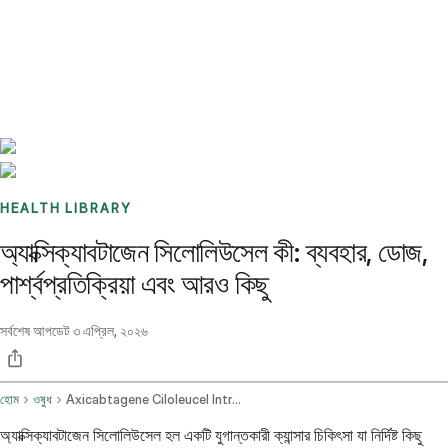
Benchmarks
Stories
FAQ
Sign up / Log in
HEALTH LIBRARY
অ্যাক্সিক্যাবটাজেন সিলোলিউসেল কী: ব্যবহার, ডোজ,
পার্শ্বপ্রতিক্রিয়া এবং আরও কিছু
সর্বশেষ আপডেট
৩ এপ্রিল, ২০২৬
হোম
ওষুধ
Axicabtagene Ciloleucel Intravenous Route
অ্যাক্সিক্যাবটাজেন সিলোলিউসেল হল একটি যুগান্তকারী ক্যান্সার চিকিৎসা যা নির্দিষ্ট কিছু