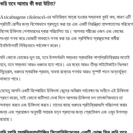
করি তবে আমার কী করা উচিত?
Axicabtagene ciloleucel-এর অতিরিক্ত মাত্রা হওয়ার সম্ভাবনা খুবই কম, কারণ এটি
প্রতিটি রোগীর জন্য বিশেষভাবে প্রস্তুত করা হয় এবং একটি নিয়ন্ত্রিত হাসপাতালের পরিবেশে
বিশেষ চিকিৎসা পেশাদারদের দ্বারা পরিচালিত হয়। আপনার শরীরের ওজন এবং কোষের
সংখ্যা গণনা করে ডোজটি সাবধানে গণনা করা হয় এবং প্রশিক্ষিত স্বাস্থ্যসেবা কর্মীরা
ইনফিউশনটি নিবিড়ভাবে পর্যবেক্ষণ করেন।
যদি কোনো ডোজের ভুল হয়, তবে উপসর্গগুলি সম্ভবত স্বাভাবিক পার্শ্বপ্রতিক্রিয়ার মতোই
হবে, তবে সম্ভবত আরও গুরুতর হতে পারে। এর মধ্যে আরও তীব্র সাইটোকাইন নিঃসরণ
সিন্ড্রোম, গুরুতর স্নায়বিক প্রভাব, অথবা রক্তের গণনায় আরও সুস্পষ্ট পতন অন্তর্ভুক্ত
থাকতে পারে।
যেহেতু আপনি একটি বিশেষায়িত চিকিৎসা কেন্দ্রে অবিরাম পর্যবেক্ষণের অধীনে এই চিকিৎসা
গ্রহণ করেন, তাই কোনো জটিলতা দেখা দিলে আপনার চিকিৎসা দল তাৎক্ষণিকভাবে তা
সনাক্ত করবে এবং চিকিৎসা করবে। তাদের কাছে গুরুতর প্রতিক্রিয়াগুলি পরিচালনা করার
জন্য এবং প্রয়োজন অনুযায়ী সহায়ক যত্ন প্রদানের জন্য প্রোটোকল এবং ওষুধ উপলব্ধ
রয়েছে।
যদি আমি অ্যাক্সিক্যাবটাজিন সিলোলিউসেলের একটি ডোজ মিস করি তবে