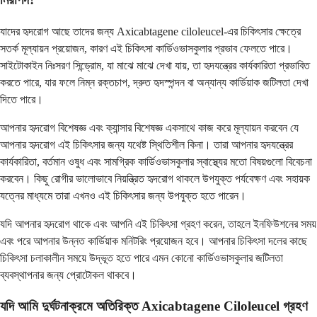
যাদের হৃদরোগ আছে তাদের জন্য Axicabtagene ciloleucel-এর চিকিৎসার ক্ষেত্রে
সতর্ক মূল্যায়ন প্রয়োজন, কারণ এই চিকিৎসা কার্ডিওভাসকুলার প্রভাব ফেলতে পারে।
সাইটোকাইন নিঃসরণ সিন্ড্রোম, যা মাঝে মাঝে দেখা যায়, তা হৃদযন্ত্রের কার্যকারিতা প্রভাবিত
করতে পারে, যার ফলে নিম্ন রক্তচাপ, দ্রুত হৃদস্পন্দন বা অন্যান্য কার্ডিয়াক জটিলতা দেখা
দিতে পারে।
আপনার হৃদরোগ বিশেষজ্ঞ এবং ক্যান্সার বিশেষজ্ঞ একসাথে কাজ করে মূল্যায়ন করবেন যে
আপনার হৃদরোগ এই চিকিৎসার জন্য যথেষ্ট স্থিতিশীল কিনা। তারা আপনার হৃদযন্ত্রের
কার্যকারিতা, বর্তমান ওষুধ এবং সামগ্রিক কার্ডিওভাসকুলার স্বাস্থ্যের মতো বিষয়গুলো বিবেচনা
করবেন। কিছু রোগীর ভালোভাবে নিয়ন্ত্রিত হৃদরোগ থাকলে উপযুক্ত পর্যবেক্ষণ এবং সহায়ক
যত্নের মাধ্যমে তারা এখনও এই চিকিৎসার জন্য উপযুক্ত হতে পারেন।
যদি আপনার হৃদরোগ থাকে এবং আপনি এই চিকিৎসা গ্রহণ করেন, তাহলে ইনফিউশনের সময়
এবং পরে আপনার উন্নত কার্ডিয়াক মনিটরিং প্রয়োজন হবে। আপনার চিকিৎসা দলের কাছে
চিকিৎসা চলাকালীন সময়ে উদ্ভূত হতে পারে এমন কোনো কার্ডিওভাসকুলার জটিলতা
ব্যবস্থাপনার জন্য প্রোটোকল থাকবে।
যদি আমি দুর্ঘটনাক্রমে অতিরিক্ত Axicabtagene Ciloleucel গ্রহণ