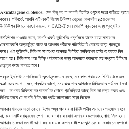
Axicabtagene ciloleucel এমন কিছু নয় যা আপনি নিয়মিত ওষুধের মতো বাড়িতে গ্রহণ
করেন। পরিবর্তে, আপনি এটি একটি বিশেষ চিকিৎসা কেন্দ্রে এককালীন इंट्राভেনাস
ইনফিউশন হিসাবে গ্রহণ করবেন, যা CAR-T সেল থেরাপি প্রদানের জন্য প্রত্যয়িত।
ইনফিউশন পাওয়ার আগে, আপনি একটি কন্ডিশনিং পদ্ধতিতে যাবেন যাতে সাধারণত
কেমোথেরাপি অন্তর্ভুক্ত থাকে যা আপনার শরীরকে পরিবর্তিত টি কোষের জন্য প্রস্তুত
করে। এই কন্ডিশনিং চিকিৎসা সাধারণত আপনার নির্ধারিত ইনফিউশন তারিখের কয়েক দিন
আগে হয়। চিকিৎসার পরে নিবিড় পর্যবেক্ষণের জন্য আপনাকে কমপক্ষে চার সপ্তাহ চিকিৎসা
কেন্দ্রের কাছে থাকতে হবে।
প্রকৃত ইনফিউশন প্রক্রিয়াটি তুলনামূলকভাবে দ্রুত, সাধারণত প্রায় ৩০ মিনিট থেকে এক
ঘণ্টা সময় লাগে। তবে, পদ্ধতির আগে, সময় এবং পরে আপনাকে নিবিড়ভাবে পর্যবেক্ষণ করা
হবে। আপনার চিকিৎসা দল তাৎক্ষণিক কোনো প্রতিক্রিয়া আছে কিনা তা লক্ষ্য করবে এবং
নিশ্চিত করবে যে আপনি চিকিৎসার প্রতি ভালোভাবে সাড়া দিচ্ছেন।
আপনার খাবারের সাথে কোনো বিশেষ ওষুধ খাওয়ার বা নির্দিষ্ট পানীয় এড়ানোর প্রয়োজন হবে
না, কারণ এটি স্বাস্থ্যসেবা পেশাদারদের দ্বারা সরাসরি আপনার রক্তপ্রবাহে পরিচালিত হয়।
আপনার চিকিৎসা দল কী আশা করা যায় এবং আপনার কী প্রস্তুতি নেওয়া দরকার সে সম্পর্কে