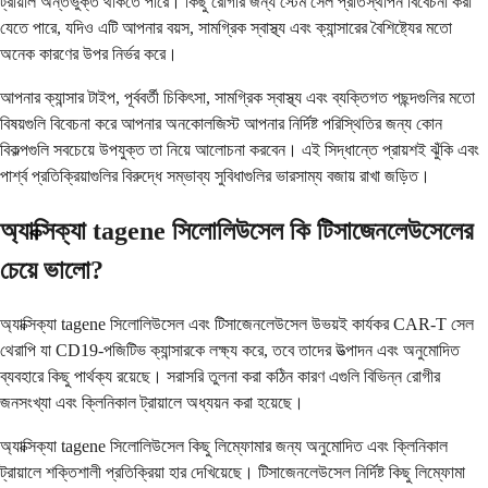
ট্রায়াল অন্তর্ভুক্ত থাকতে পারে। কিছু রোগীর জন্য স্টেম সেল প্রতিস্থাপন বিবেচনা করা
যেতে পারে, যদিও এটি আপনার বয়স, সামগ্রিক স্বাস্থ্য এবং ক্যান্সারের বৈশিষ্ট্যের মতো
অনেক কারণের উপর নির্ভর করে।
আপনার ক্যান্সার টাইপ, পূর্ববর্তী চিকিৎসা, সামগ্রিক স্বাস্থ্য এবং ব্যক্তিগত পছন্দগুলির মতো
বিষয়গুলি বিবেচনা করে আপনার অনকোলজিস্ট আপনার নির্দিষ্ট পরিস্থিতির জন্য কোন
বিকল্পগুলি সবচেয়ে উপযুক্ত তা নিয়ে আলোচনা করবেন। এই সিদ্ধান্তে প্রায়শই ঝুঁকি এবং
পার্শ্ব প্রতিক্রিয়াগুলির বিরুদ্ধে সম্ভাব্য সুবিধাগুলির ভারসাম্য বজায় রাখা জড়িত।
অ্যাক্সিক্যা tagene সিলোলিউসেল কি টিসাজেনলেউসেলের
চেয়ে ভালো?
অ্যাক্সিক্যা tagene সিলোলিউসেল এবং টিসাজেনলেউসেল উভয়ই কার্যকর CAR-T সেল
থেরাপি যা CD19-পজিটিভ ক্যান্সারকে লক্ষ্য করে, তবে তাদের উত্পাদন এবং অনুমোদিত
ব্যবহারে কিছু পার্থক্য রয়েছে। সরাসরি তুলনা করা কঠিন কারণ এগুলি বিভিন্ন রোগীর
জনসংখ্যা এবং ক্লিনিকাল ট্রায়ালে অধ্যয়ন করা হয়েছে।
অ্যাক্সিক্যা tagene সিলোলিউসেল কিছু লিম্ফোমার জন্য অনুমোদিত এবং ক্লিনিকাল
ট্রায়ালে শক্তিশালী প্রতিক্রিয়া হার দেখিয়েছে। টিসাজেনলেউসেল নির্দিষ্ট কিছু লিম্ফোমা