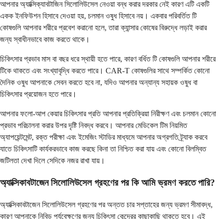
আপনার অ্যাক্সিক্যাবটাজিন সিলোলিউসেল নেওয়া বন্ধ করার দরকার নেই কারণ এটি একটি
একক ইনফিউশন হিসাবে দেওয়া হয়, চলমান ওষুধ হিসাবে নয়। একবার পরিবর্তিত টি
কোষগুলি আপনার শরীরে প্রবেশ করানো হলে, তারা ক্যান্সার কোষের বিরুদ্ধে লড়াই করার
জন্য স্বাধীনভাবে কাজ করতে থাকে।
চিকিৎসার প্রভাব মাস বা বছর ধরে স্থায়ী হতে পারে, কারণ বর্ধিত টি কোষগুলি আপনার শরীরে
টিকে থাকতে এবং সংখ্যাবৃদ্ধি করতে পারে। CAR-T কোষগুলির সাথে সম্পর্কিত কোনো
দৈনিক ওষুধ আপনাকে সেবন করতে হবে না, যদিও আপনার অন্যান্য সহায়ক ওষুধ বা
চিকিৎসার প্রয়োজন হতে পারে।
আপনার ফলো-আপ কেয়ার চিকিৎসার প্রতি আপনার প্রতিক্রিয়া নিরীক্ষণ এবং চলমান কোনো
প্রভাব পরিচালনা করার উপর দৃষ্টি নিবদ্ধ করবে। আপনার মেডিকেল টিম নিয়মিত
অ্যাপয়েন্টমেন্ট, রক্ত পরীক্ষা এবং ইমেজিং স্টাডির মাধ্যমে আপনার অগ্রগতি ট্র্যাক করবে
যাতে চিকিৎসাটি কার্যকরভাবে কাজ করছে কিনা তা নিশ্চিত করা যায় এবং কোনো বিলম্বিত
জটিলতা দেখা দিলে সেদিকে নজর রাখা যায়।
অ্যাক্সিকাবটাজেন সিলোলিউসেল গ্রহণের পর কি আমি ভ্রমণ করতে পারি?
অ্যাক্সিকাবটাজেন সিলোলিউসেল গ্রহণের পর অন্তত চার সপ্তাহের জন্য ভ্রমণ সীমাবদ্ধ,
কারণ আপনাকে নিবিড় পর্যবেক্ষণের জন্য চিকিৎসা কেন্দ্রের কাছাকাছি থাকতে হবে। এই