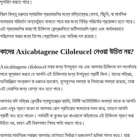
সুপারিশ করতে পারে।
বিরল কিন্তু গুরুতর স্নায়বিক প্রভাবগুলির মধ্যে মস্তিষ্কের ফোলা, খিঁচুনি, বা মানসিক
অবস্থার পরিবর্তন অন্তর্ভুক্ত থাকতে পারে যার জন্য নিবিড় পরিচর্যার প্রয়োজন হতে পারে।
এই প্রভাবগুলির কারণেই চিকিৎসা কেন্দ্রগুলিতে জটিলতাগুলি দ্রুত এবং কার্যকরভাবে
পরিচালনা করার জন্য বিশেষ প্রোটোকল এবং অভিজ্ঞ দল রয়েছে।
কাদের Axicabtagene Ciloleucel নেওয়া উচিত নয়?
Axicabtagene ciloleucel সবার জন্য উপযুক্ত নয় এবং আপনার চিকিৎসা দল সতর্কতার
সাথে মূল্যায়ন করবে যে আপনি এই চিকিৎসার জন্য উপযুক্ত প্রার্থী কিনা। যাদের সক্রিয়,
অনিয়ন্ত্রিত সংক্রমণ বা গুরুতর হৃদরোগ, ফুসফুসের সমস্যা বা লিভারের সমস্যা রয়েছে, তারা
এই থেরাপির জন্য যোগ্য নাও হতে পারে।
আপনার যদি সক্রিয় কেন্দ্রীয় স্নায়ুতন্ত্রের ব্যাধি, নির্দিষ্ট অটোইমিউন অবস্থা থাকে বা আপনি
এমন ওষুধ গ্রহণ করেন যা আপনার রোগ প্রতিরোধ ক্ষমতাকে দমন করে, তাহলে আপনি
প্রার্থী নাও হতে পারেন। গর্ভবতী বা বুকের দুধ খাওয়ানো মহিলাদের এই চিকিৎসা গ্রহণ করা
উচিত নয়, কারণ এটি বিকাশমান শিশুর ক্ষতি করতে পারে।
আপনার সামগ্রিক স্বাস্থ্য আপনার যোগ্যতা নির্ধারণে গুরুত্বপূর্ণ ভূমিকা পালন করে। যারা