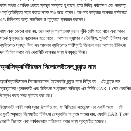
দুর্বল অথবা একাধিক গুরুতর স্বাস্থ্য সমস্যায় ভুগছেন, তারা নিবিড় পর্যবেক্ষণ এবং সম্ভাব্য
পার্শ্বপ্রতিক্রিয়া সহ্য করতে সক্ষম নাও হতে পারেন। আপনার ডাক্তার আপনার কর্মক্ষমতা
এবং চিকিৎসার জন্য সামগ্রিক উপযুক্ততা মূল্যায়ন করবেন।
বয়স একা কোনো বাধা নয়, তবে বয়স্ক প্রাপ্তবয়স্কদের ঝুঁকি বেশি হতে পারে এবং আরও
সতর্ক মূল্যায়নের প্রয়োজন হতে পারে। আপনার ক্যান্সার এর বৈশিষ্ট্য, পূর্ববর্তী চিকিৎসা এবং
ব্যক্তিগত স্বাস্থ্য বিষয় সহ আপনার ব্যক্তিগত পরিস্থিতি বিবেচনা করে আপনার চিকিৎসা
দল নির্ধারণ করবে এই থেরাপিটি আপনার জন্য উপযুক্ত কিনা।
অ্যাক্সিক্যাবিটাজেন সিলোলেউসেল ব্র্যান্ড নাম
অ্যাক্সিক্যাবিটাজেন সিলোলেউসেল 'ইয়েসকার্টা' ব্র্যান্ড নামে বিক্রি হয়। এই ব্র্যান্ড নাম
স্বাস্থ্যসেবা প্রদানকারী এবং চিকিৎসা সংক্রান্ত সাহিত্যে এই নির্দিষ্ট CAR-T সেল থেরাপির
উল্লেখ করার সময় ব্যবহার করা হয়।
ইয়েসকার্টা কাইট ফার্মা দ্বারা উত্পাদিত হয়, যা গিলিয়েড সায়েন্সেস এর একটি অংশ। এই
ওষুধটি শুধুমাত্র বিশেষায়িত চিকিৎসা কেন্দ্রগুলির মাধ্যমে পাওয়া যায়, যেগুলি CAR-T সেল
থেরাপি নিরাপদে এবং কার্যকরভাবে পরিচালনা করার জন্য প্রত্যয়িত হয়েছে।