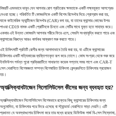
বিষয়টি এমনভাবে ভাবুন যেন আপনার রোগ প্রতিরোধ ক্ষমতাকে একটি লক্ষ্যযুক্ত আপগ্রেড
দেওয়া হচ্ছে। পরিবর্তিত টি কোষগুলিকে একটি বিশেষ রিসেপ্টর দিয়ে প্রোগ্রাম করা হয়,
যাকে কাইমেরিক অ্যান্টিজেন রিসেপ্টর (CAR) বলা হয়, যা তাদের ক্যান্সার কোষের উপর
পাওয়া CD19 নামক একটি প্রোটিনকে চিনতে এবং সেটির সাথে যুক্ত হতে সাহায্য করে।
একবার এই উন্নত কোষগুলি আপনার শরীরে ফিরে এলে, সেগুলি সংখ্যাবৃদ্ধি করতে পারে এবং
ক্যান্সারের বিরুদ্ধে আরও কার্যকর আক্রমণ শুরু করতে পারে।
এই চিকিৎসাটি প্রতিটি রোগীর জন্য আলাদাভাবে তৈরি করা হয়, যা এটিকে ক্যান্সারের
চিকিৎসার একটি সত্যিকারের ব্যক্তিগতকৃত রূপ করে তোলে। কোষ সংগ্রহ থেকে শুরু করে
ইনফিউশন পর্যন্ত পুরো প্রক্রিয়াটিতে সাধারণত কয়েক সপ্তাহ সময় লাগে এবং CAR-T
সেল থেরাপিতে বিশেষজ্ঞতা সম্পন্ন বিশেষায়িত চিকিৎসা কেন্দ্রগুলিতে চিকিৎসার প্রয়োজন
হয়।
অ্যাক্সিক্যাবটাজেন সিলোলিউসেল কীসের জন্য ব্যবহৃত হয়?
অ্যাক্সিক্যাবটাজেন সিলোলিউসেল বিশেষভাবে রক্তের কিছু ক্যান্সারের চিকিৎসার জন্য
অনুমোদিত, যা চিকিৎসার পরে ফিরে এসেছে বা স্ট্যান্ডার্ড থেরাপিতে সাড়া দেয়নি। এটি
প্রধানত যে অবস্থাগুলোর চিকিৎসা করে তার মধ্যে রয়েছে ডিফিউজ লার্জ বি-সেল লিম্ফোমা,